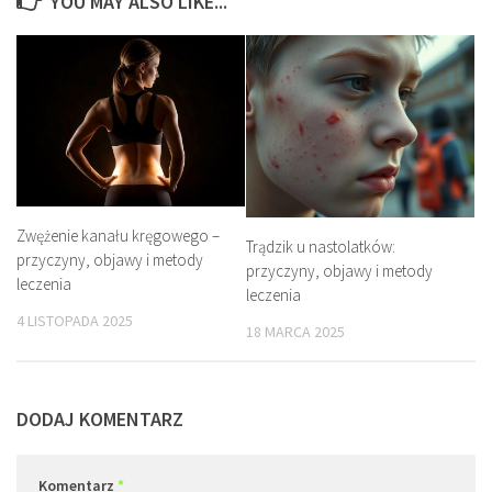
YOU MAY ALSO LIKE...
Zwężenie kanału kręgowego –
Trądzik u nastolatków:
przyczyny, objawy i metody
przyczyny, objawy i metody
leczenia
leczenia
4 LISTOPADA 2025
18 MARCA 2025
DODAJ KOMENTARZ
Komentarz
*