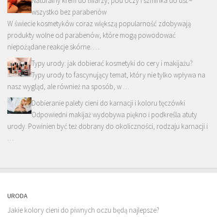
Naturalny krem do twarzy, pod oczy i szminka do ust –
wszystko bez parabenów
W świecie kosmetyków coraz większą popularność zdobywają
produkty wolne od parabenów, które mogą powodować
niepożądane reakcje skórne. …
Typy urody: jak dobierać kosmetyki do cery i makijażu?
Typy urody to fascynujący temat, który nie tylko wpływa na
nasz wygląd, ale również na sposób, w …
Dobieranie palety cieni do karnacji i koloru tęczówki
Odpowiedni makijaż wydobywa piękno i podkreśla atuty
urody. Powinien być też dobrany do okoliczności, rodzaju karnacji i
…
URODA
Jakie kolory cieni do piwnych oczu będą najlepsze?