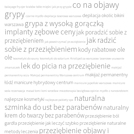
co na objawy
balayage fryzjer kraków
bóle mięśni jak przy grypie
grypy
depilacja okolic bikini
czarne mydło
depilacja laserowa warszawa
grypa z wysoką gorączką
warszawa
implanty zębowe ceny
jak poradzić sobie z
jak radzić
przeziębieniem
jak powstrzymać przeziębienie
sobie z przeziębieniem
kody rabatowe ole
ole
kosmetyki do sauny
kosmetyki do solarium
Kriolipoliza warszawa
laserowe usuwanie
lek do picia na przeziębienie
zmarszczek
makijaż
makijaż permanentny
permanentny oczu
Makijaż permanentny Warszawa centrum
łódź
manicure hybrydowy centrum
manicure japoński warszawa
manicure
wola rezerwacja
masaż lomi lomi wrocław
mezoterapia bezigłowa opinie
mydło z nanosrebrem
naturalna
najlepsze kosmetyki
najlepsze pakiety spa
szminka do ust bez parabenów
naturalny
krem do twarzy bez parabenów
przeziębienie ból
gardła
przeziębienie jak leczyć szybko
przeziębienie naturalne
przeziębienie objawy i
metody leczenia