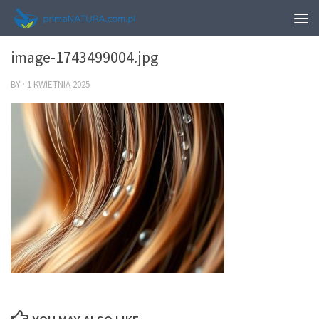
0
image-1743499004.jpg
BY
·
1 KWIETNIA 2025