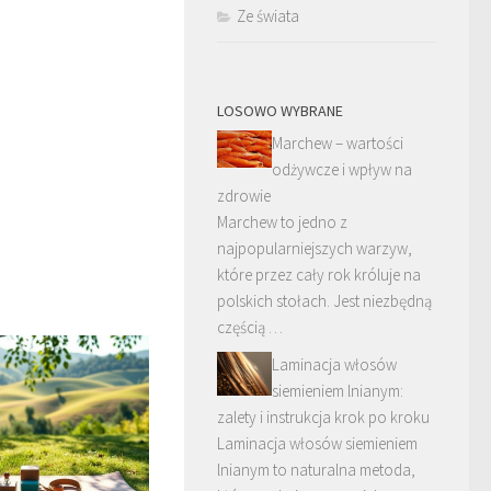
Ze świata
LOSOWO WYBRANE
Marchew – wartości
odżywcze i wpływ na
zdrowie
Marchew to jedno z
najpopularniejszych warzyw,
które przez cały rok króluje na
polskich stołach. Jest niezbędną
częścią …
Laminacja włosów
siemieniem lnianym:
zalety i instrukcja krok po kroku
Laminacja włosów siemieniem
lnianym to naturalna metoda,