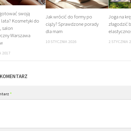
ygotować swoją
Jak wrócić do formy po
Joga na krę
 lata? Kosmetyki do
ciąży? Sprawdzone porady
złagodzić b
, salon
dla mam
elastyczno
czny Warszawa
10 STYCZNIA 2026
2 STYCZNIA 
ów
A 2017
 KOMENTARZ
ntarz
*