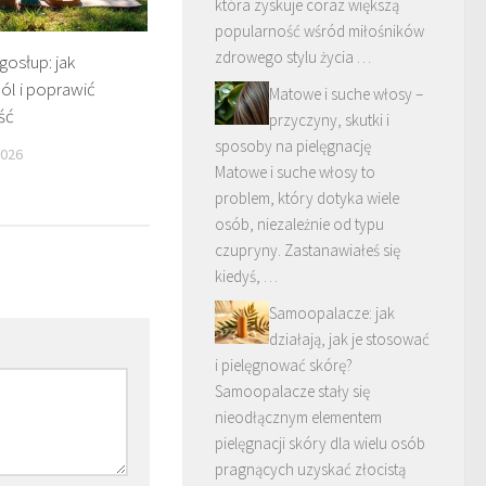
która zyskuje coraz większą
popularność wśród miłośników
zdrowego stylu życia …
gosłup: jak
ól i poprawić
Matowe i suche włosy –
ść
przyczyny, skutki i
sposoby na pielęgnację
2026
Matowe i suche włosy to
problem, który dotyka wiele
osób, niezależnie od typu
czupryny. Zastanawiałeś się
kiedyś, …
Samoopalacze: jak
działają, jak je stosować
i pielęgnować skórę?
Samoopalacze stały się
nieodłącznym elementem
pielęgnacji skóry dla wielu osób
pragnących uzyskać złocistą