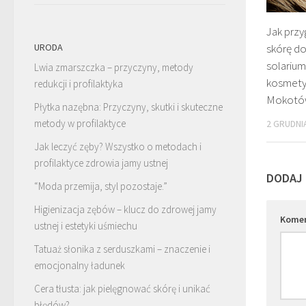
Jak prz
URODA
skórę do
solarium
Lwia zmarszczka – przyczyny, metody
kosmety
redukcji i profilaktyka
Mokot
Płytka nazębna: Przyczyny, skutki i skuteczne
metody w profilaktyce
2 GRUDNI
Jak leczyć zęby? Wszystko o metodach i
profilaktyce zdrowia jamy ustnej
DODAJ
“Moda przemija, styl pozostaje.”
Higienizacja zębów – klucz do zdrowej jamy
Kome
ustnej i estetyki uśmiechu
Tatuaż słonika z serduszkami – znaczenie i
emocjonalny ładunek
Cera tłusta: jak pielęgnować skórę i unikać
błędów?