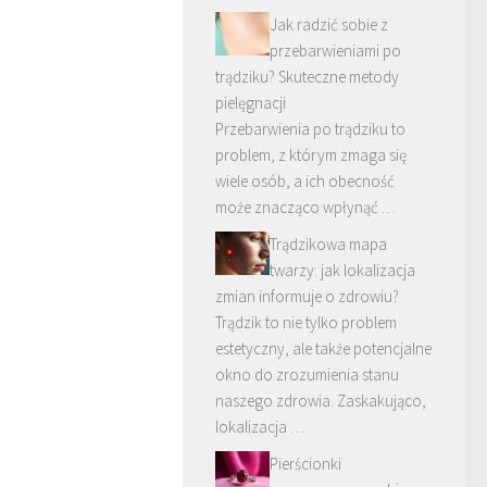
Jak radzić sobie z
przebarwieniami po
trądziku? Skuteczne metody
pielęgnacji
Przebarwienia po trądziku to
problem, z którym zmaga się
wiele osób, a ich obecność
może znacząco wpłynąć …
Trądzikowa mapa
twarzy: jak lokalizacja
zmian informuje o zdrowiu?
Trądzik to nie tylko problem
estetyczny, ale także potencjalne
okno do zrozumienia stanu
naszego zdrowia. Zaskakująco,
lokalizacja …
Pierścionki