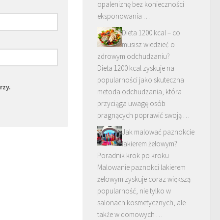
opaleniznę bez konieczności
eksponowania …
Dieta 1200 kcal – co
musisz wiedzieć o
zdrowym odchudzaniu?
Dieta 1200 kcal zyskuje na
popularności jako skuteczna
rzy.
metoda odchudzania, która
przyciąga uwagę osób
pragnących poprawić swoją …
Jak malować paznokcie
lakierem żelowym?
Poradnik krok po kroku
Malowanie paznokci lakierem
żelowym zyskuje coraz większą
popularność, nie tylko w
salonach kosmetycznych, ale
także w domowych …