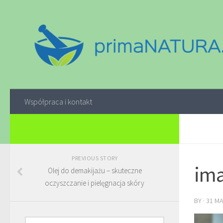
Współpraca i kontakt
PREVIOUS STORY
ima
Olej do demakijażu – skuteczne
oczyszczanie i pielęgnacja skóry
BY
·
31 M