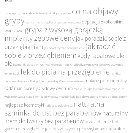
TAGI
co na objawy
balayage fryzjer kraków
bóle mięśni jak przy grypie
grypy
depilacja okolic bikini
czarne mydło
depilacja laserowa warszawa
grypa z wysoką gorączką
warszawa
implanty zębowe ceny
jak poradzić sobie z
jak radzić
przeziębieniem
jak powstrzymać przeziębienie
sobie z przeziębieniem
kody rabatowe ole
ole
kosmetyki do sauny
kosmetyki do solarium
Kriolipoliza warszawa
laserowe usuwanie
lek do picia na przeziębienie
zmarszczek
makijaż
makijaż permanentny
permanentny oczu
Makijaż permanentny Warszawa centrum
łódź
manicure hybrydowy centrum
manicure japoński warszawa
manicure
wola rezerwacja
masaż lomi lomi wrocław
mezoterapia bezigłowa opinie
mydło z nanosrebrem
naturalna
najlepsze kosmetyki
najlepsze pakiety spa
szminka do ust bez parabenów
naturalny
krem do twarzy bez parabenów
przeziębienie ból
gardła
przeziębienie jak leczyć szybko
przeziębienie naturalne