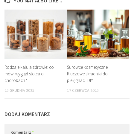
YOU MAY ALSO LIKE...
Rodzaje kału a zdrowie: co
Surowce kosmetyczne:
mówi wygląd stolca o
Kluczowe składniki do
chorobach?
pielęgnacji DIY
25 GRUDNIA 2025
17 CZERWCA 2025
DODAJ KOMENTARZ
Komentarz
*