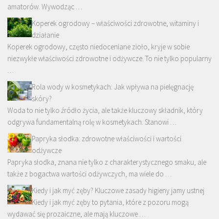
amatorów. Wywodząc …
Koperek ogrodowy – właściwości zdrowotne, witaminy i
działanie
Koperek ogrodowy, często niedoceniane zioło, kryje w sobie
niezwykłe właściwości zdrowotne i odżywcze. To nie tylko popularny
…
Rola wody w kosmetykach: Jak wpływa na pielęgnację
skóry?
Woda to nie tylko źródło życia, ale także kluczowy składnik, który
odgrywa fundamentalną rolę w kosmetykach. Stanowi …
Papryka słodka: zdrowotne właściwości i wartości
odżywcze
Papryka słodka, znana nie tylko z charakterystycznego smaku, ale
także z bogactwa wartości odżywczych, ma wiele do …
Kiedy i jak myć zęby? Kluczowe zasady higieny jamy ustnej
Kiedy i jak myć zęby to pytania, które z pozoru mogą
wydawać się prozaiczne, ale mają kluczowe …