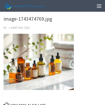
0
image-1743474769.jpg
BY
·
1 KWIETNIA 2025