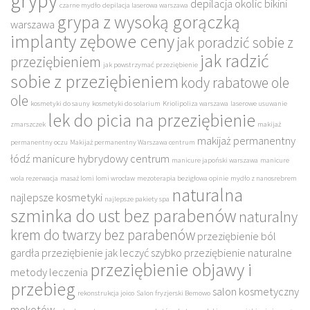
grypy
depilacja okolic bikini
czarne mydło
depilacja laserowa warszawa
grypa z wysoką gorączką
warszawa
implanty zębowe ceny
jak poradzić sobie z
jak radzić
przeziębieniem
jak powstrzymać przeziębienie
sobie z przeziębieniem
kody rabatowe ole
ole
kosmetyki do sauny
kosmetyki do solarium
Kriolipoliza warszawa
laserowe usuwanie
lek do picia na przeziębienie
zmarszczek
makijaż
makijaż permanentny
permanentny oczu
Makijaż permanentny Warszawa centrum
łódź
manicure hybrydowy centrum
manicure japoński warszawa
manicure
wola rezerwacja
masaż lomi lomi wrocław
mezoterapia bezigłowa opinie
mydło z nanosrebrem
naturalna
najlepsze kosmetyki
najlepsze pakiety spa
szminka do ust bez parabenów
naturalny
krem do twarzy bez parabenów
przeziębienie ból
gardła
przeziębienie jak leczyć szybko
przeziębienie naturalne
przeziębienie objawy i
metody leczenia
przebieg
salon kosmetyczny
rekonstrukcja joico
Salon fryzjerski Bemowo
mokotów