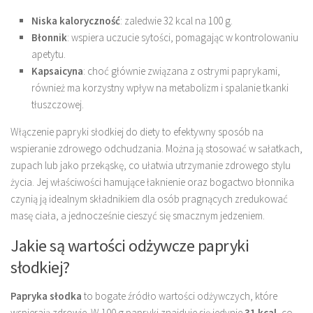
Niska kaloryczność
: zaledwie 32 kcal na 100 g.
Błonnik
: wspiera uczucie sytości, pomagając w kontrolowaniu
apetytu.
Kapsaicyna
: choć głównie związana z ostrymi paprykami,
również ma korzystny wpływ na metabolizm i spalanie tkanki
tłuszczowej.
Włączenie papryki słodkiej do diety to efektywny sposób na
wspieranie zdrowego odchudzania. Można ją stosować w sałatkach,
zupach lub jako przekąskę, co ułatwia utrzymanie zdrowego stylu
życia. Jej właściwości hamujące łaknienie oraz bogactwo błonnika
czynią ją idealnym składnikiem dla osób pragnących zredukować
masę ciała, a jednocześnie cieszyć się smacznym jedzeniem.
Jakie są wartości odżywcze papryki
słodkiej?
Papryka słodka
to bogate źródło wartości odżywczych, które
wspierają zdrowie. W 100 g papryki znajduje się jedynie
31 kcal
, co