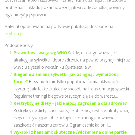
oczyszczanie błon śluzowych. Należy jednak pamiętać, że osoby z
problemami układu pokarmowego, jak wrzody żołądka, powinny
ograniczyć jej spożycie.
Materiał opracowano na podstawie publikacji dostępnej na
osytalia.pl
.
Podobne posty:
Prawidłowa waga wg WHO
Każdy, dla kogo ważna jest
atrakcyjna sylwetka i dobre zdrowie na pewno przynajmniej raz
w życiu słyszał o wskaźniku Queteleta, a w...
Bieganie a zmiana sylwetki: jak osiągnąć wymarzoną
formę?
Bieganie to nie tylko popularna forma aktywności
fizycznej, ale także skuteczny sposób na transformację sylwetki.
Regularne treningi biegowe przyczyniają się do wzrostu...
Restrykcyjne diety – jakie niosą zagrożenia dla zdrowia?
Restrykcyjne diety, choć kuszące obietnicą szybkiej utraty wagi,
często skrywają w sobie pułapki, które mogą poważnie
zaszkodzić naszemu zdrowiu. Ograniczenie kalorii i...
Wykroki z hantlami: skuteczne ćwiczenie na dolne partie