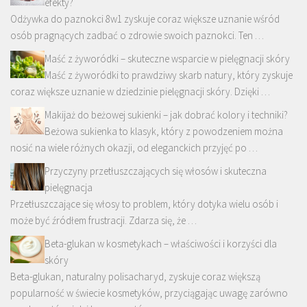
efekty?
Odżywka do paznokci 8w1 zyskuje coraz większe uznanie wśród
osób pragnących zadbać o zdrowie swoich paznokci. Ten …
Maść z żyworódki – skuteczne wsparcie w pielęgnacji skóry
Maść z żyworódki to prawdziwy skarb natury, który zyskuje
coraz większe uznanie w dziedzinie pielęgnacji skóry. Dzięki …
Makijaż do beżowej sukienki – jak dobrać kolory i techniki?
Beżowa sukienka to klasyk, który z powodzeniem można
nosić na wiele różnych okazji, od eleganckich przyjęć po …
Przyczyny przetłuszczających się włosów i skuteczna
pielęgnacja
Przetłuszczające się włosy to problem, który dotyka wielu osób i
może być źródłem frustracji. Zdarza się, że …
Beta-glukan w kosmetykach – właściwości i korzyści dla
skóry
Beta-glukan, naturalny polisacharyd, zyskuje coraz większą
popularność w świecie kosmetyków, przyciągając uwagę zarówno