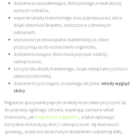
działanie przeciwutleniające, które pomaga w neutralizacji
wolnych rodników,
wsparcie układu krwionośnego oraz poprawa pracy serca
dzięki obecności likopenu, zwłaszcza w czerwonych
odmianach,
właściwości przeciwzapalne i bakteriobójcze, które
przyczyniają się do wzmacniania organizmu,
działanie tonizujące, które może poprawić nastrój i
samopoczucie,
korzyści dla układu trawiennego, dzięki niskiej kaloryczności i
obecności błonnika,
działanie oczyszczające, co pomaga utrzymać
młody wygląd
skóry
.
Regularne spożywanie papryki słodkiej może zatem przyczynić się
do poprawy ogólnego zdrowia, wspierając zarówno układ
krwionośny, jak i
odporność organizmu
, a także wpływając
korzystnie na kondycję skóry i samopoczucie. Jej właściwości
sprawiają, że jest ona doskonałym składnikiem codziennej diety,