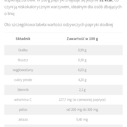
czyni ją niskokalorycznym warzywem, idealnym dla osób dbających
o linię.
Oto szczegółowa tabela wartości odżywczych papryki słodkiej:
Składnik
Zawartość w 100 g
białko
0,99 g
tłuszcz
0,30 g
węglowodany
6,03 g
cukry proste
4,20 g
błonnik
2,1 g
witamina C
127,7 mg (w czerwonej papryce)
potas
od 200 mg do 300 mg
żelazo
0,40 mg