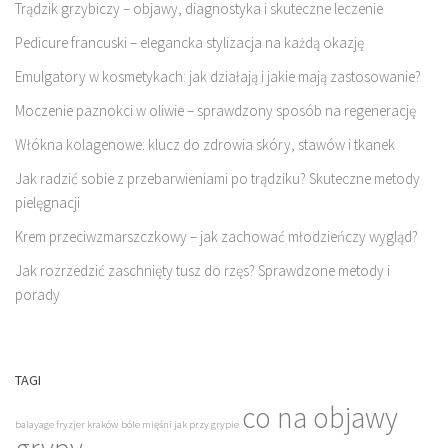
Trądzik grzybiczy – objawy, diagnostyka i skuteczne leczenie
Pedicure francuski – elegancka stylizacja na każdą okazję
Emulgatory w kosmetykach: jak działają i jakie mają zastosowanie?
Moczenie paznokci w oliwie – sprawdzony sposób na regenerację
Włókna kolagenowe: klucz do zdrowia skóry, stawów i tkanek
Jak radzić sobie z przebarwieniami po trądziku? Skuteczne metody
pielęgnacji
Krem przeciwzmarszczkowy – jak zachować młodzieńczy wygląd?
Jak rozrzedzić zaschnięty tusz do rzęs? Sprawdzone metody i
porady
TAGI
co na objawy
balayage fryzjer kraków
bóle mięśni jak przy grypie