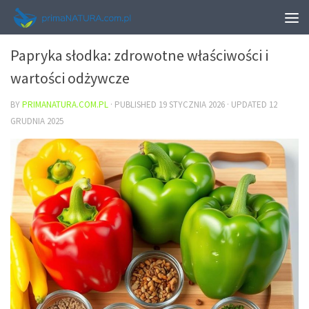
ZDROWIE
Papryka słodka: zdrowotne właściwości i
wartości odżywcze
BY
PRIMANATURA.COM.PL
· PUBLISHED
19 STYCZNIA 2026
· UPDATED
12
GRUDNIA 2025