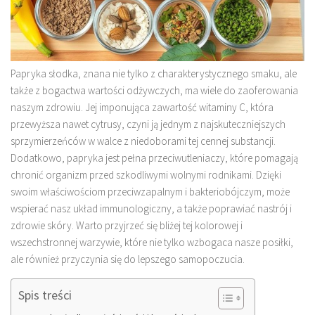
Papryka słodka, znana nie tylko z charakterystycznego smaku, ale
także z bogactwa wartości odżywczych, ma wiele do zaoferowania
naszym zdrowiu. Jej imponująca zawartość witaminy C, która
przewyższa nawet cytrusy, czyni ją jednym z najskuteczniejszych
sprzymierzeńców w walce z niedoborami tej cennej substancji.
Dodatkowo, papryka jest pełna przeciwutleniaczy, które pomagają
chronić organizm przed szkodliwymi wolnymi rodnikami. Dzięki
swoim właściwościom przeciwzapalnym i bakteriobójczym, może
wspierać nasz układ immunologiczny, a także poprawiać nastrój i
zdrowie skóry. Warto przyjrzeć się bliżej tej kolorowej i
wszechstronnej warzywie, które nie tylko wzbogaca nasze posiłki,
ale również przyczynia się do lepszego samopoczucia.
Spis treści