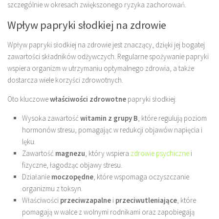
szczególnie w okresach zwiększonego ryzyka zachorowań.
Wpływ papryki słodkiej na zdrowie
Wpływ papryki słodkiej na zdrowie jest znaczący, dzięki jej bogatej
zawartości składników odżywczych. Regularne spożywanie papryki
wspiera organizm w utrzymaniu optymalnego zdrowia, a także
dostarcza wiele korzyści zdrowotnych.
Oto kluczowe
właściwości zdrowotne
papryki słodkiej:
Wysoka zawartość
witamin z grupy B
, które regulują poziom
hormonów stresu, pomagając w redukcji objawów napięcia i
lęku.
Zawartość
magnezu
, który wspiera
zdrowie psychiczne
i
fizyczne, łagodząc objawy stresu.
Działanie
moczopędne
, które wspomaga oczyszczanie
organizmu z toksyn.
Właściwości
przeciwzapalne
i
przeciwutleniające
, które
pomagają w walce z wolnymi rodnikami oraz zapobiegają