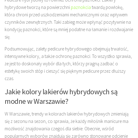
hybrydowe tworzą na powierzchni
paznokcia
twardą powłokę,
która chroni przed uszkodzeniami mechanicznymi oraz wpływem
czynników zewnętrznych. Taki zabieg może wpłynąć pozytywnie na
kondycję paznokci, które są mniej podatne na łamanie i rozdwajanie
się.
Podsumowując, zalety pedicure hybrydowego obejmują trwałość,
intensywne kolory, a także ochronę paznokci. To wszystko sprawia,
że jest to doskonały wybór dla tych, którzy pragną zadbać o
estetykę swoich stóp i cieszyć się pięknym pedicure przez dłuższy
czas.
Jakie kolory lakierów hybrydowych są
modne w Warszawie?
W Warszawie, trendy w kolorach lakierów hybrydowych zmieniają
się z sezonu na sezon, co sprawia, że każdy miłośnik manicure ma
możliwość znajdowania czegoś dla siebie. Obecnie, wśród
popularnych wyborów znajdują się zarówno stonowane odcienie