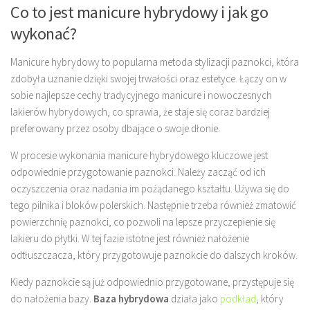
Co to jest manicure hybrydowy i jak go
wykonać?
Manicure hybrydowy to popularna metoda stylizacji paznokci, która
zdobyła uznanie dzięki swojej trwałości oraz estetyce. Łączy on w
sobie najlepsze cechy tradycyjnego manicure i nowoczesnych
lakierów hybrydowych, co sprawia, że staje się coraz bardziej
preferowany przez osoby dbające o swoje dłonie.
W procesie wykonania manicure hybrydowego kluczowe jest
odpowiednie przygotowanie paznokci. Należy zacząć od ich
oczyszczenia oraz nadania im pożądanego kształtu. Używa się do
tego pilnika i bloków polerskich. Następnie trzeba również zmatowić
powierzchnię paznokci, co pozwoli na lepsze przyczepienie się
lakieru do płytki. W tej fazie istotne jest również nałożenie
odtłuszczacza, który przygotowuje paznokcie do dalszych kroków.
Kiedy paznokcie są już odpowiednio przygotowane, przystępuje się
do nałożenia bazy.
Baza hybrydowa
działa jako
podkład
, który