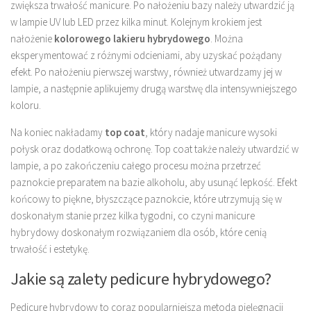
zwiększa trwałość manicure. Po nałożeniu bazy należy utwardzić ją
w lampie UV lub LED przez kilka minut. Kolejnym krokiem jest
nałożenie
kolorowego lakieru hybrydowego
. Można
eksperymentować z różnymi odcieniami, aby uzyskać pożądany
efekt. Po nałożeniu pierwszej warstwy, również utwardzamy jej w
lampie, a następnie aplikujemy drugą warstwę dla intensywniejszego
koloru.
Na koniec nakładamy
top coat
, który nadaje manicure wysoki
połysk oraz dodatkową ochronę. Top coat także należy utwardzić w
lampie, a po zakończeniu całego procesu można przetrzeć
paznokcie preparatem na bazie alkoholu, aby usunąć lepkość. Efekt
końcowy to piękne, błyszczące paznokcie, które utrzymują się w
doskonałym stanie przez kilka tygodni, co czyni manicure
hybrydowy doskonałym rozwiązaniem dla osób, które cenią
trwałość i estetykę.
Jakie są zalety pedicure hybrydowego?
Pedicure hybrydowy to coraz popularniejsza metoda pielęgnacji