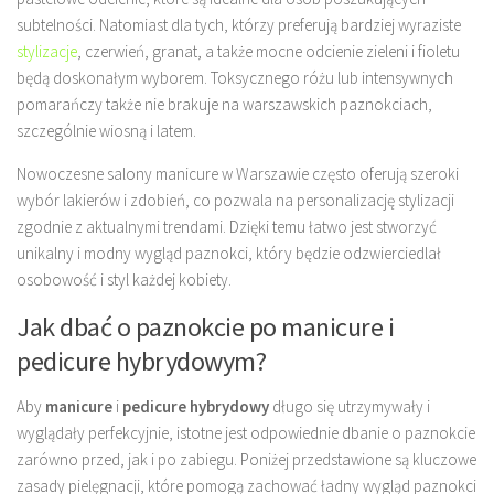
subtelności. Natomiast dla tych, którzy preferują bardziej wyraziste
stylizacje
, czerwień, granat, a także mocne odcienie zieleni i fioletu
będą doskonałym wyborem. Toksycznego różu lub intensywnych
pomarańczy także nie brakuje na warszawskich paznokciach,
szczególnie wiosną i latem.
Nowoczesne salony manicure w Warszawie często oferują szeroki
wybór lakierów i zdobień, co pozwala na personalizację stylizacji
zgodnie z aktualnymi trendami. Dzięki temu łatwo jest stworzyć
unikalny i modny wygląd paznokci, który będzie odzwierciedlał
osobowość i styl każdej kobiety.
Jak dbać o paznokcie po manicure i
pedicure hybrydowym?
Aby
manicure
i
pedicure hybrydowy
długo się utrzymywały i
wyglądały perfekcyjnie, istotne jest odpowiednie dbanie o paznokcie
zarówno przed, jak i po zabiegu. Poniżej przedstawione są kluczowe
zasady pielęgnacji, które pomogą zachować ładny wygląd paznokci