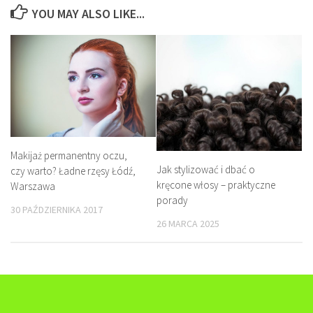
YOU MAY ALSO LIKE...
Makijaż permanentny oczu,
Jak stylizować i dbać o
czy warto? Ładne rzęsy Łódź,
kręcone włosy – praktyczne
Warszawa
porady
30 PAŹDZIERNIKA 2017
26 MARCA 2025