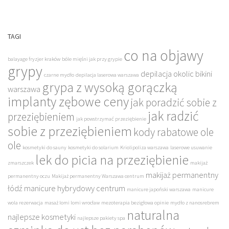
TAGI
co na objawy
balayage fryzjer kraków
bóle mięśni jak przy grypie
grypy
depilacja okolic bikini
czarne mydło
depilacja laserowa warszawa
grypa z wysoką gorączką
warszawa
implanty zębowe ceny
jak poradzić sobie z
jak radzić
przeziębieniem
jak powstrzymać przeziębienie
sobie z przeziębieniem
kody rabatowe ole
ole
kosmetyki do sauny
kosmetyki do solarium
Kriolipoliza warszawa
laserowe usuwanie
lek do picia na przeziębienie
zmarszczek
makijaż
makijaż permanentny
permanentny oczu
Makijaż permanentny Warszawa centrum
łódź
manicure hybrydowy centrum
manicure japoński warszawa
manicure
wola rezerwacja
masaż lomi lomi wrocław
mezoterapia bezigłowa opinie
mydło z nanosrebrem
naturalna
najlepsze kosmetyki
najlepsze pakiety spa