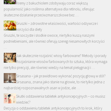
Kremy z bakuchiolem zdobywają coraz większą
popularność jako roślinna alternatywa dla retinolu, oferując
skuteczne działanie przeciwzmarszczkowe bez …
Gruszki – zdrowotne właściwości, wartości odżywcze i
korzyści dla diety
Gruszki, te soczyste i słodkie owoce, nie tylko kuszą naszymi
podniebieniami, ale również oferują szereg niesamowitych korzyści
…
Jak skutecznie rozjaśnić włosy farbowane? Metody i porady
Rozjaśnianie włosów farbowanych to sztuka, która wymaga
nie tylko precyzji, ale również wiedzy na temat pielęgnacji i …
Sirsasana – jak prawidłowo wykonać pozycję głową w dół?
Sirsasana, znana jako stanie na głowie, to nie tylko jedna z
najbardziej rozpoznawalnych asan w jodze, ale …
Skutki odstawienia tabletek antykoncepcyjnych – co musisz
wiedzieć?
Decyzja o odstawieniu tabletek antykoncepcyjnych to krok, który