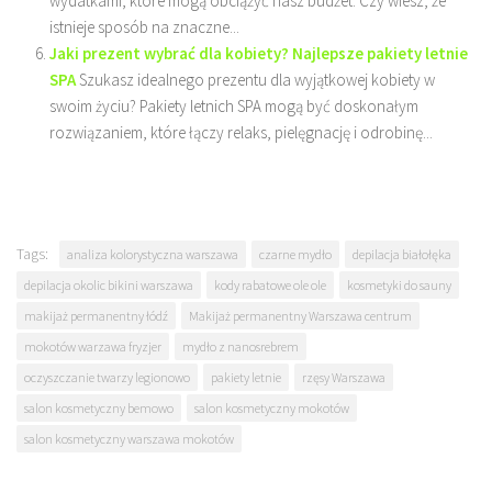
wydatkami, które mogą obciążyć nasz budżet. Czy wiesz, że
istnieje sposób na znaczne...
Jaki prezent wybrać dla kobiety? Najlepsze pakiety letnie
SPA
Szukasz idealnego prezentu dla wyjątkowej kobiety w
swoim życiu? Pakiety letnich SPA mogą być doskonałym
rozwiązaniem, które łączy relaks, pielęgnację i odrobinę...
Tags:
analiza kolorystyczna warszawa
czarne mydło
depilacja białołęka
depilacja okolic bikini warszawa
kody rabatowe ole ole
kosmetyki do sauny
makijaż permanentny łódź
Makijaż permanentny Warszawa centrum
mokotów warzawa fryzjer
mydło z nanosrebrem
oczyszczanie twarzy legionowo
pakiety letnie
rzęsy Warszawa
salon kosmetyczny bemowo
salon kosmetyczny mokotów
salon kosmetyczny warszawa mokotów