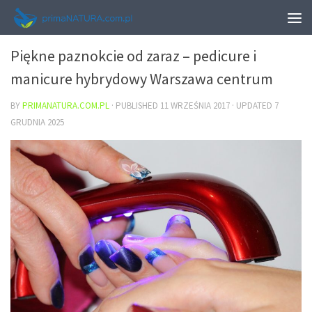
URODA
Piękne paznokcie od zaraz – pedicure i
manicure hybrydowy Warszawa centrum
BY
PRIMANATURA.COM.PL
· PUBLISHED
11 WRZEŚNIA 2017
· UPDATED
7
GRUDNIA 2025