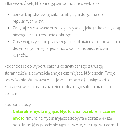
kilka wskazówek, które mogą być pomocne w wyborze:
Sprawdzaj lokalizację salonu, aby była dogodna do
regularnych wizyt.
Zapytaj o stosowane produkty – wysokiej jakości kosmetyki są
niezbędne dla uzyskania dobrego efektu.
Obserwuj, czy salon przestrzega zasad higieny – odpowiednia
dezynfekcja narzędzi jest kluczowa dla bezpieczeństwa
klientów.
Podchodząc do wyboru salonu kosmetycznego z uwagą i
starannością, z pewnością znajdziesz miejsce, które spełni Twoje
oczekiwania. Warszawa oferuje wiele możliwości, więc warto
zarezerwować czas na znalezienie idealnego salonu manicure i
pedicure.
Podobne posty:
Naturalne mydła myjące. Mydło z nanosrebrem, czarne
mydło
Naturalne mydła myjące zdobywają coraz większą
popularność w świecie pielęgnacji skóry, oferując skuteczne i