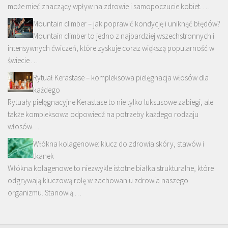
może mieć znaczący wpływ na zdrowie i samopoczucie kobiet. …
Mountain climber – jak poprawić kondycję i uniknąć błędów?
Mountain climber to jedno z najbardziej wszechstronnych i
intensywnych ćwiczeń, które zyskuje coraz większą popularność w
świecie …
Rytuał Kerastase – kompleksowa pielęgnacja włosów dla
każdego
Rytuały pielęgnacyjne Kerastase to nie tylko luksusowe zabiegi, ale
także kompleksowa odpowiedź na potrzeby każdego rodzaju
włosów. …
Włókna kolagenowe: klucz do zdrowia skóry, stawów i
tkanek
Włókna kolagenowe to niezwykle istotne białka strukturalne, które
odgrywają kluczową rolę w zachowaniu zdrowia naszego
organizmu. Stanowią …