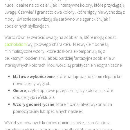
nude, idealne na co dzień, jak i intensywne kolory, które przyciągają
uwagę. Czerwień i granat to dwa kolory, które nigdy nie wychodzą z
mody i świetnie sprawdzają się zarówno w eleganckich, jak i
codziennych stylizacjach.
Warto również zwrócić uwagę na zdobienia, które mogą dodać
paznokciom
wyjątkowego charakteru. Niezwykle modne są
minimalistyczne wzory, które doskonale komponują się z
delikatnymi odcieniami, jak też bardziej fantazyjne zdobienia w
intensywnych kolorach. Możliwości są praktycznie nieograniczone:
Matowe wykończenie
, które nadaje paznokciom elegancki i
nowoczesny wygląd.
Ombre
, czyli stopniowe przejście między kolorami, które
dodaje głębi i efektu 3D.
Wzory geometryczne
, które można łatwo wykonać za
pomocą taśmy lub specjalnych naklejek.
Wśród stonowanych kolorów dominują beże, szarości oraz
pastelowe odcienie, które są idealne dla osób poszukujących