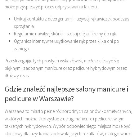
może przyspieszyć proces odpryskiwania lakieru.
Unikaj kontaktu z detergentami – używaj rękawiczek podczas
sprzątania.
Regularnie nawilżaj skórki – stosuj olejki i kremy do rąk.
Ogranicz intensywne użytkowanie rąk przez kilka dni po
zabiegu.
Przestrzegając tych prostych wskazówek, możesz cieszyć się
pięknym i zadbanym manicure oraz pedicure hybrydowym przez
dłuższy czas.
Gdzie znaleźć najlepsze salony manicure i
pedicure w Warszawie?
Warszawa to miasto pełne różnorodnych salonów kosmetycznych,
w których można skorzystać z usług manicure i pedicure, w tym
także tych hybrydowych. Wybór odpowiedniego miejsca może być
kluczowy dla uzyskania zadowalających rezultatów, dlatego warto