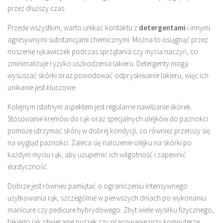
przez dłuższy czas.
Przede wszystkim, warto unikać kontaktu z
detergentami
i innymi
agresywnymi substancjami chemicznymi. Można to osiągnąć przez
noszenie rękawiczek podczas sprzątania czy mycia naczyń, co
zminimalizuje ryzyko uszkodzenia lakieru. Detergenty mogą
wysuszać skórki oraz powodować odpryskiwanie lakieru, więc ich
unikanie jest kluczowe.
Kolejnym istotnym aspektem jest regularne nawilżanie skórek.
Stosowanie kremów do rąk oraz specjalnych olejków do paznokci
pomoże utrzymać skórę w dobrej kondycji, co również przełoży się
na wygląd paznokci. Zaleca się nałożenie olejku na skórki po
każdym myciu rąk, aby uzupełnić ich wilgotność i zapewnić
elastyczność.
Dobrze jest również pamiętać o ograniczeniu intensywnego
użytkowania rąk, szczególnie w pierwszych dniach po wykonaniu
manicure czy pedicure hybrydowego. Zbyt wiele wysiłku fizycznego,
takiego jak otwieranie puszek czy pracowanie przy komputerze,