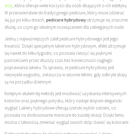
stóp
, która oferuje wiele korzyści dla osób dbających o ich estetykę.
W przeciwieństwie do tradycyjnego pedicure, który może zdzierać
się już po kilku dniach,
pedicure hybrydowy
utrzymuje się znacznie
dłużej, co czyni go idealnym rozwiązaniem dla zabieganych osób.
Jedną z najważniejszych zalet pedicure hybrydowego jest jego
trwałość. Dzięki specjalnym lakierom hybrydowym, efekt utrzymuje
się nawet do kilku tygodni, co pozwala cieszyć się pięknymi
paznokciami przez dłuższy czas bez konieczności ciągłego
poprawiania lakieru. To sprawia, że pedicure hybrydowy jest
niezwykle wygodny, zwłaszcza w sezonie letnim, gdy odkryte stopy
są na porządku dziennym.
Kolejnym atutem tej metody jest możliwość uzyskania intensywnych
kolorów oraz pięknego połysku, który nadaje stopom elegancki
wygląd. Lakiery hybrydowe oferują szeroki wybór odcieni, co
pozwala na dostosowanie manicure do każdej okazji. Dzięki temu
można z łatwością zmieniać wygląd swoich stóp i bawić się kolorami.
Pedicure hybrydowy to również ochrona paznokci. Lakiery