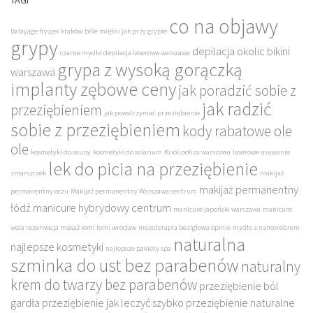
co na objawy
balayage fryzjer kraków
bóle mięśni jak przy grypie
grypy
depilacja okolic bikini
czarne mydło
depilacja laserowa warszawa
grypa z wysoką gorączką
warszawa
implanty zębowe ceny
jak poradzić sobie z
jak radzić
przeziębieniem
jak powstrzymać przeziębienie
sobie z przeziębieniem
kody rabatowe ole
ole
kosmetyki do sauny
kosmetyki do solarium
Kriolipoliza warszawa
laserowe usuwanie
lek do picia na przeziębienie
zmarszczek
makijaż
makijaż permanentny
permanentny oczu
Makijaż permanentny Warszawa centrum
łódź
manicure hybrydowy centrum
manicure japoński warszawa
manicure
wola rezerwacja
masaż lomi lomi wrocław
mezoterapia bezigłowa opinie
mydło z nanosrebrem
naturalna
najlepsze kosmetyki
najlepsze pakiety spa
szminka do ust bez parabenów
naturalny
krem do twarzy bez parabenów
przeziębienie ból
gardła
przeziębienie jak leczyć szybko
przeziębienie naturalne