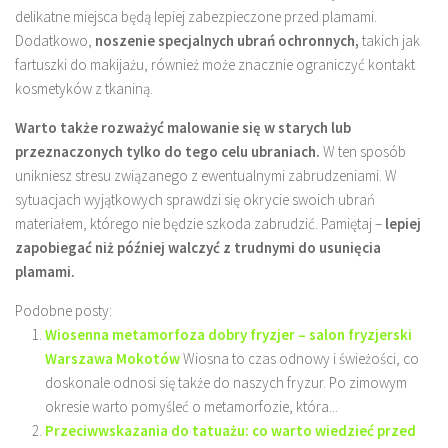
delikatne miejsca będą lepiej zabezpieczone przed plamami.
Dodatkowo,
noszenie specjalnych ubrań ochronnych,
takich jak
fartuszki do makijażu, również może znacznie ograniczyć kontakt
kosmetyków z tkaniną.
Warto także rozważyć malowanie się w starych lub
przeznaczonych tylko do tego celu ubraniach.
W ten sposób
unikniesz stresu związanego z ewentualnymi zabrudzeniami. W
sytuacjach wyjątkowych sprawdzi się okrycie swoich ubrań
materiałem, którego nie będzie szkoda zabrudzić. Pamiętaj –
lepiej
zapobiegać niż później walczyć z trudnymi do usunięcia
plamami.
Podobne posty:
Wiosenna metamorfoza dobry fryzjer – salon fryzjerski
Warszawa Mokotów
Wiosna to czas odnowy i świeżości, co
doskonale odnosi się także do naszych fryzur. Po zimowym
okresie warto pomyśleć o metamorfozie, która...
Przeciwwskazania do tatuażu: co warto wiedzieć przed