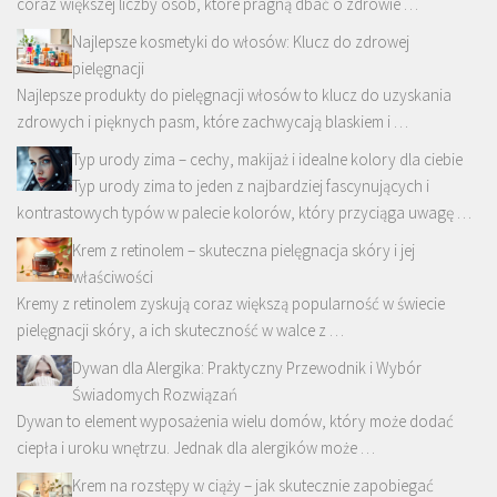
coraz większej liczby osób, które pragną dbać o zdrowie …
Najlepsze kosmetyki do włosów: Klucz do zdrowej
pielęgnacji
Najlepsze produkty do pielęgnacji włosów to klucz do uzyskania
zdrowych i pięknych pasm, które zachwycają blaskiem i …
Typ urody zima – cechy, makijaż i idealne kolory dla ciebie
Typ urody zima to jeden z najbardziej fascynujących i
kontrastowych typów w palecie kolorów, który przyciąga uwagę …
Krem z retinolem – skuteczna pielęgnacja skóry i jej
właściwości
Kremy z retinolem zyskują coraz większą popularność w świecie
pielęgnacji skóry, a ich skuteczność w walce z …
Dywan dla Alergika: Praktyczny Przewodnik i Wybór
Świadomych Rozwiązań
Dywan to element wyposażenia wielu domów, który może dodać
ciepła i uroku wnętrzu. Jednak dla alergików może …
Krem na rozstępy w ciąży – jak skutecznie zapobiegać