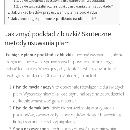
Jakie są domowe sposoby na usuwanie plam z podkładu?
Jakie są specjalistyczne środki do usuwania plam z podkładu?
Jak unikać błędów przy usuwaniu plam z podkładu?
Jak zapobiegać plamom z podkładu na ubraniach?
Jak zmyć podkład z bluzki? Skuteczne
metody usuwania plam
Usunięcie plam z podkładu z bluzki
może być wyzwaniem, ale na
szczęście istnieje wiele sprawdzonych sposobów, które mogą
ułatwić ten proces. Ważne jest, aby działać szybko, aby uniknąć
trwałego zabrudzenia. Oto kilka skutecznych metod:
Płyn do mycia naczyń
: to doskonałe rozwiązanie dla świeżych
plam. Wystarczy niewielką ilość płynu nałożyć na zabrudzenie i
delikatnie wmasować go w materiał.
Płyn do demakijażu
: świetnie sprawdza się w przypadku
podkładów, zwłaszcza tych bez olejków. Nasącz bawełnianą
kulkę i starannie przetrzyj nią plamę.
Soda oczyszczona
: można przygotować pastę, mieszając