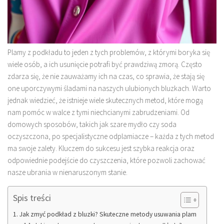
Plamy z podkładu to jeden z tych problemów, z którymi boryka się
wiele osób, a ich usunięcie potrafi być prawdziwą zmorą. Często
zdarza się, że nie zauważamy ich na czas, co sprawia, że stają się
one uporczywymi śladami na naszych ulubionych bluzkach. Warto
jednak wiedzieć, że istnieje wiele skutecznych metod, które mogą
nam pomóc w walce z tymi niechcianymi zabrudzeniami. Od
domowych sposobów, takich jak szare mydło czy soda
oczyszczona, po specjalistyczne odplamiacze – każda z tych metod
ma swoje zalety. Kluczem do sukcesu jest szybka reakcja oraz
odpowiednie podejście do czyszczenia, które pozwoli zachować
nasze ubrania w nienaruszonym stanie.
Spis treści
Jak zmyć podkład z bluzki? Skuteczne metody usuwania plam