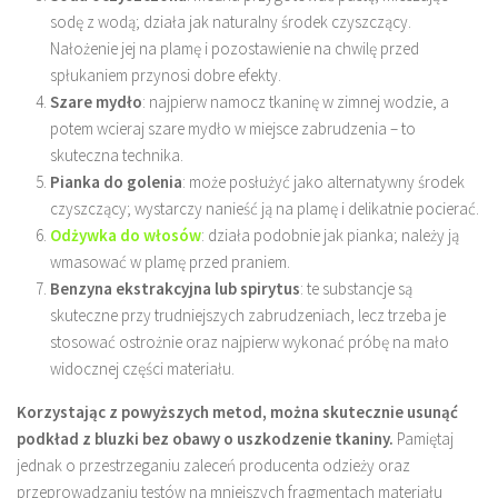
sodę z wodą; działa jak naturalny środek czyszczący.
Nałożenie jej na plamę i pozostawienie na chwilę przed
spłukaniem przynosi dobre efekty.
Szare mydło
: najpierw namocz tkaninę w zimnej wodzie, a
potem wcieraj szare mydło w miejsce zabrudzenia – to
skuteczna technika.
Pianka do golenia
: może posłużyć jako alternatywny środek
czyszczący; wystarczy nanieść ją na plamę i delikatnie pocierać.
Odżywka do włosów
: działa podobnie jak pianka; należy ją
wmasować w plamę przed praniem.
Benzyna ekstrakcyjna lub spirytus
: te substancje są
skuteczne przy trudniejszych zabrudzeniach, lecz trzeba je
stosować ostrożnie oraz najpierw wykonać próbę na mało
widocznej części materiału.
Korzystając z powyższych metod, można skutecznie usunąć
podkład z bluzki bez obawy o uszkodzenie tkaniny.
Pamiętaj
jednak o przestrzeganiu zaleceń producenta odzieży oraz
przeprowadzaniu testów na mniejszych fragmentach materiału