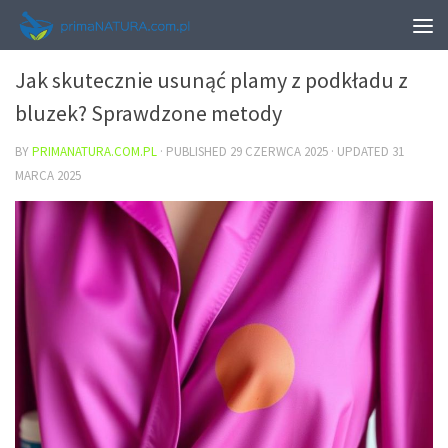
URODA
Jak skutecznie usunąć plamy z podkładu z
bluzek? Sprawdzone metody
BY
PRIMANATURA.COM.PL
· PUBLISHED
29 CZERWCA 2025
· UPDATED
31
MARCA 2025