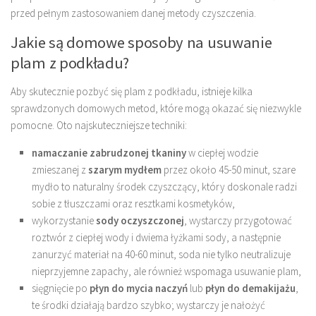
przed pełnym zastosowaniem danej metody czyszczenia.
Jakie są domowe sposoby na usuwanie
plam z podkładu?
Aby skutecznie pozbyć się plam z podkładu, istnieje kilka
sprawdzonych domowych metod, które mogą okazać się niezwykle
pomocne. Oto najskuteczniejsze techniki:
namaczanie zabrudzonej tkaniny
w ciepłej wodzie
zmieszanej z
szarym mydłem
przez około 45-50 minut, szare
mydło to naturalny środek czyszczący, który doskonale radzi
sobie z tłuszczami oraz resztkami kosmetyków,
wykorzystanie
sody oczyszczonej
, wystarczy przygotować
roztwór z ciepłej wody i dwiema łyżkami sody, a następnie
zanurzyć materiał na 40-60 minut, soda nie tylko neutralizuje
nieprzyjemne zapachy, ale również wspomaga usuwanie plam,
sięgnięcie po
płyn do mycia naczyń
lub
płyn do demakijażu
,
te środki działają bardzo szybko; wystarczy je nałożyć