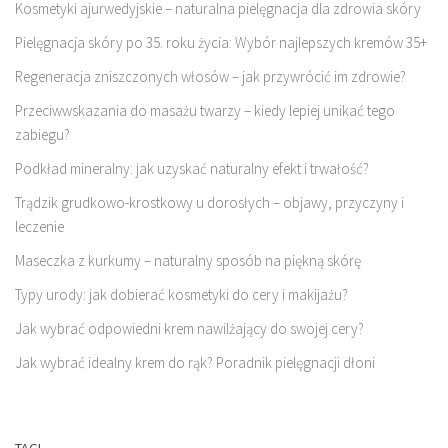
Kosmetyki ajurwedyjskie – naturalna pielęgnacja dla zdrowia skóry
Pielęgnacja skóry po 35. roku życia: Wybór najlepszych kremów 35+
Regeneracja zniszczonych włosów – jak przywrócić im zdrowie?
Przeciwwskazania do masażu twarzy – kiedy lepiej unikać tego
zabiegu?
Podkład mineralny: jak uzyskać naturalny efekt i trwałość?
Trądzik grudkowo-krostkowy u dorosłych – objawy, przyczyny i
leczenie
Maseczka z kurkumy – naturalny sposób na piękną skórę
Typy urody: jak dobierać kosmetyki do cery i makijażu?
Jak wybrać odpowiedni krem nawilżający do swojej cery?
Jak wybrać idealny krem do rąk? Poradnik pielęgnacji dłoni
TAGI