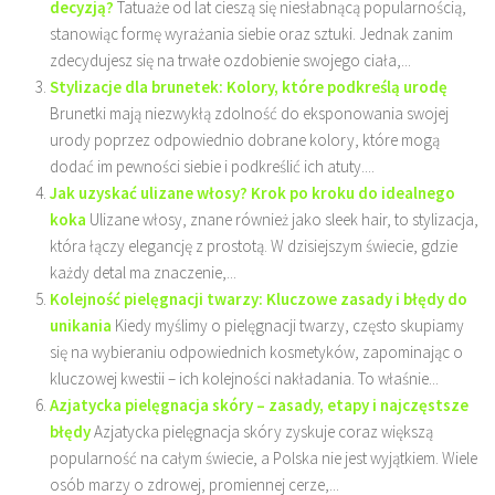
decyzją?
Tatuaże od lat cieszą się niesłabnącą popularnością,
stanowiąc formę wyrażania siebie oraz sztuki. Jednak zanim
zdecydujesz się na trwałe ozdobienie swojego ciała,...
Stylizacje dla brunetek: Kolory, które podkreślą urodę
Brunetki mają niezwykłą zdolność do eksponowania swojej
urody poprzez odpowiednio dobrane kolory, które mogą
dodać im pewności siebie i podkreślić ich atuty....
Jak uzyskać ulizane włosy? Krok po kroku do idealnego
koka
Ulizane włosy, znane również jako sleek hair, to stylizacja,
która łączy elegancję z prostotą. W dzisiejszym świecie, gdzie
każdy detal ma znaczenie,...
Kolejność pielęgnacji twarzy: Kluczowe zasady i błędy do
unikania
Kiedy myślimy o pielęgnacji twarzy, często skupiamy
się na wybieraniu odpowiednich kosmetyków, zapominając o
kluczowej kwestii – ich kolejności nakładania. To właśnie...
Azjatycka pielęgnacja skóry – zasady, etapy i najczęstsze
błędy
Azjatycka pielęgnacja skóry zyskuje coraz większą
popularność na całym świecie, a Polska nie jest wyjątkiem. Wiele
osób marzy o zdrowej, promiennej cerze,...