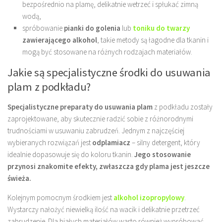
bezpośrednio na plamę, delikatnie wetrzeć i spłukać zimną
wodą,
spróbowanie
pianki do golenia
lub
toniku do twarzy
zawierającego alkohol
, takie metody są łagodne dla tkanin i
mogą być stosowane na różnych rodzajach materiałów.
Jakie są specjalistyczne środki do usuwania
plam z podkładu?
Specjalistyczne preparaty do usuwania plam
z podkładu zostały
zaprojektowane, aby skutecznie radzić sobie z różnorodnymi
trudnościami w usuwaniu zabrudzeń. Jednym z najczęściej
wybieranych rozwiązań jest
odplamiacz
– silny detergent, który
idealnie dopasowuje się do koloru tkanin.
Jego stosowanie
przynosi znakomite efekty, zwłaszcza gdy plama jest jeszcze
świeża.
Kolejnym pomocnym środkiem jest
alkohol izopropylowy
.
Wystarczy nałożyć niewielką ilość na wacik i delikatnie przetrzeć
zabrudzenie. Dla białych materiałów warto również wypróbować