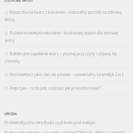
OSTATNIE WPISY
Maseczka na twarz z bananem – naturalny sposób na zdrową
skórę
Polskie kosmetyki naturalne – doskonały wybór dla zdrowej
skóry
Bakteryjne zapalenie skóry – poznaj przyczyny i objawy tej
choroby
Rozświetlacz jako cień do powiek – uniwersalny kosmetyk 2 w 1
Pieprzyki – co to jest, rodzaje i jak je monitorować?
URODA
Problematyczna cera tłusta czyli krem pod makijaż
Przeszczep włosów – co warto wiedzieć? Metody, efekty i zalecenia