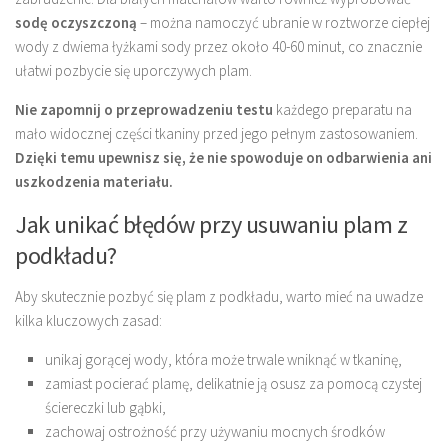
sodę oczyszczoną
– można namoczyć ubranie w roztworze ciepłej
wody z dwiema łyżkami sody przez około 40-60 minut, co znacznie
ułatwi pozbycie się uporczywych plam.
Nie zapomnij o przeprowadzeniu testu
każdego preparatu na
mało widocznej części tkaniny przed jego pełnym zastosowaniem.
Dzięki temu upewnisz się, że nie spowoduje on odbarwienia ani
uszkodzenia materiału.
Jak unikać błędów przy usuwaniu plam z
podkładu?
Aby skutecznie pozbyć się plam z podkładu, warto mieć na uwadze
kilka kluczowych zasad:
unikaj gorącej wody, która może trwale wniknąć w tkaninę,
zamiast pocierać plamę, delikatnie ją osusz za pomocą czystej
ściereczki lub gąbki,
zachowaj ostrożność przy używaniu mocnych środków