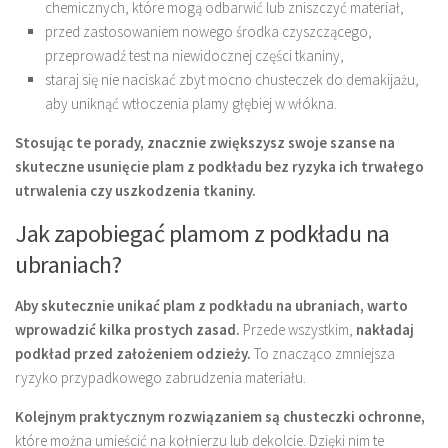
chemicznych, które mogą odbarwić lub zniszczyć materiał,
przed zastosowaniem nowego środka czyszczącego,
przeprowadź test na niewidocznej części tkaniny,
staraj się nie naciskać zbyt mocno chusteczek do demakijażu,
aby uniknąć wtłoczenia plamy głębiej w włókna.
Stosując te porady, znacznie zwiększysz swoje szanse na
skuteczne usunięcie plam z podkładu bez ryzyka ich trwałego
utrwalenia czy uszkodzenia tkaniny.
Jak zapobiegać plamom z podkładu na
ubraniach?
Aby skutecznie unikać plam z podkładu na ubraniach, warto
wprowadzić kilka prostych zasad.
Przede wszystkim,
nakładaj
podkład przed założeniem odzieży.
To znacząco zmniejsza
ryzyko przypadkowego zabrudzenia materiału.
Kolejnym praktycznym rozwiązaniem są chusteczki ochronne,
które można umieścić na kołnierzu lub dekolcie. Dzięki nim te