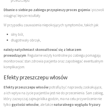
przeszczepu.
Dbanie o siebie po zabiegu przyspieszy proces gojenia
i pozwoli
osiągnąć lepsze rezultaty.
W przypadku zauważenia niepokojących symptomów, takich jak:
silny ból,
długotrwały obrzęk,
należy natychmiast skonsultować się z lekarzem
prowadzącym
. Regularne wizyty kontrolne po zabiegu pomagają
monitorować stan zdrowia pacjenta oraz zapobiegać ewentualnym
komplikacjom.
Efekty przeszczepu włosów
Efekty przeszczepu włosów
potrafią być naprawdę zaskakujące,
a ich wpływ na życie pacjentów jest nie do przecenienia. Sam zabieg,
który zazwyczaj zajmuje kilka godzin, ma na celu przywrócenie nie
tylko
gęstości włosów
, ale także
naturalnego wyglądu fryzury
.