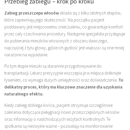
Przebieg zabiegu – krok po kroku
Zabieg przeszczepu włosów
składa się z kilku istotnych etapów,
które zapewniają jego skuteczność. Na początku pacjent
poddawany jest miejscowemu znieczuleniu, co gwarantuje komfort
przez cały czas trwania procedury. Następnie specjalista przystępuje
do pobierania mieszków włosowych z obszaru dawczego,
najczęściej z tyłu głowy, gdzie ich gęstość jest większa i są one mniej
narażone na wypadanie.
Po tym etapie mieszki są starannie przygotowywane do
transplantacji. Lekarz precyzyjnie wszczepia je w miejsca dotknięte
łysieniem, co wymaga dużych umiejętności oraz doświadczenia.
To
delikatny proces, który ma kluczowe znaczenie dla uzyskania
naturalnego efektu.
Kiedy zabieg dobiega końca, pacjent otrzymuje szczegółowe
zalecenia dotyczące pielęgnacji nowo przeszczepionych włosów
oraz informację o nadchodzących wizytach kontrolnych. Te
spotkania są niezwykle ważne – pozwalają na monitorowanie