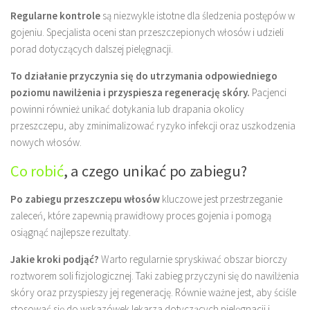
Regularne kontrole
są niezwykle istotne dla śledzenia postępów w
gojeniu. Specjalista oceni stan przeszczepionych włosów i udzieli
porad dotyczących dalszej pielęgnacji.
To działanie przyczynia się do utrzymania odpowiedniego
poziomu nawilżenia i przyspiesza regenerację skóry.
Pacjenci
powinni również unikać dotykania lub drapania okolicy
przeszczepu, aby zminimalizować ryzyko infekcji oraz uszkodzenia
nowych włosów.
Co robić
, a czego unikać po zabiegu?
Po zabiegu przeszczepu włosów
kluczowe jest przestrzeganie
zaleceń, które zapewnią prawidłowy proces gojenia i pomogą
osiągnąć najlepsze rezultaty.
Jakie kroki podjąć?
Warto regularnie spryskiwać obszar biorczy
roztworem soli fizjologicznej. Taki zabieg przyczyni się do nawilżenia
skóry oraz przyspieszy jej regenerację. Równie ważne jest, aby ściśle
stosować się do wskazówek lekarza dotyczących pielęgnacji i