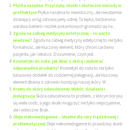
Płytka nazębna: Przyczyny, skutki i skuteczne metody w
profilaktyce
Płytka nazębna to niewidoczny, ale nieustannie
działający wróg zdrowia jamy ustnej. Ta lepka, bezbarwna
warstwa bakterii i resztek pokarmowych gromadzi się na...
Zgoda na zabieg medycyny estetycznej – co warto
wiedzieć?
Zgoda na zabieg medycyny estetycznej to nie tylko
formalność, ale kluczowy element, który chroni zarówno
pacjenta, jak i lekarza. Zrozumienie, czym jest...
Kosmetyki do ciała: jak dbać o skórę i wybierać
odpowiednie produkty?
Kosmetyki do ciała to nie tylko
luksusowy dodatek do codziennej pielęgnacji, ale kluczowy
element dbania o zdrowie i kondycję naszej skóry. W...
Kremy do skóry odwodnionej: Wybór, działanie i
pielęgnacja
Skóra odwodniona to problem, z którym boryka
się wiele osób, a jego skutki mogą być nie tylko nieprzyjemne,
ale i widoczne. Brak...
Oleje niekomedogenne – idealne dla cery trądzikowej i
problematycznej
Oleje niekomedogenne to prawdziwy skarb