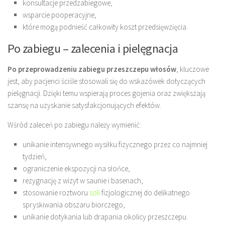
konsultacje przedzabiegowe,
wsparcie pooperacyjne,
które mogą podnieść całkowity koszt przedsięwzięcia.
Po zabiegu – zalecenia i pielęgnacja
Po przeprowadzeniu zabiegu przeszczepu włosów
, kluczowe
jest, aby pacjenci ściśle stosowali się do wskazówek dotyczących
pielęgnacji. Dzięki temu wspierają proces gojenia oraz zwiększają
szansę na uzyskanie satysfakcjonujących efektów.
Wśród zaleceń po zabiegu należy wymienić:
unikanie intensywnego wysiłku fizycznego przez co najmniej
tydzień,
ograniczenie ekspozycji na słońce,
rezygnację z wizyt w saunie i basenach,
stosowanie roztworu
soli
fizjologicznej do delikatnego
spryskiwania obszaru biorczego,
unikanie dotykania lub drapania okolicy przeszczepu.