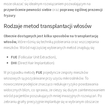
może okazać się idealnym rozwiązaniem pozwalającym na
przywrócenie pewności siebie
oraz
poprawę ogólnej prezencji
fryzury
.
Rodzaje metod transplantacji włosów
Obecnie dostępnych jest kilka sposobów na transplantację
włosów,
które różnią się techniką pobierania oraz wszczepiania
mieszków. Wśród najczęściej wybieranych metod znajdują się:
FUE
(Follicular Unit Extraction),
DHI
(Direct Hair Implantation).
W przypadku metody
FUE
pojedyncze zespoły mieszków
włosowych są pozyskiwane przy użyciu mikrosilników. To
nowoczesne podejście znacząco redukuje ryzyko powstawania
widocznych blizn, co sprawia, że cieszy się dużym zainteresowaniem
wśród pacjentów poszukujących mniej inwazyjnych rozwiązań. Po
zebraniu grafty precyzyjnie implantuje się w wybranym obszarze.