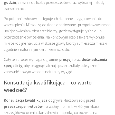
godzin
, zależnie od liczby przeszczepów oraz wybranej metody
transplantacji.
Po pobraniu włosów następuje ich staranne przygotowanie do
wszczepienia. Mieszki są dokładnie sortowane i przygotowywane do
umiejscowienia w obszarze biorcy, gdzie występuje łysienie lub
przerzedzenie owłosienia. Na końcowym etapie lekarz wykonuje
mikroskopijne nakłucia w skórze głowy biorcy i umieszcza mieszki
zgodnie z naturalnym kierunkiem wzrostu.
Cały ten proces wymaga ogromnej
precyzji
oraz
doświadczenia
specjalisty
, aby osiągnąć jak najlepsze rezultaty estetyczne i
zapewnić nowym włosom naturalny wygląd.
Konsultacja kwalifikująca – co warto
wiedzieć?
Konsultacja kwalifikująca
odgrywa kluczową rolę przed
przeszczepem włosów
. To ważny moment, w którym lekarz
szczegółowo ocenia stan zdrowia pacjenta, co pozwala na