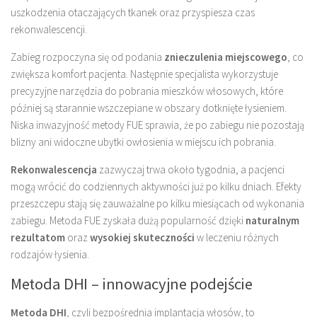
uszkodzenia otaczających tkanek oraz przyspiesza czas
rekonwalescencji.
Zabieg rozpoczyna się od podania
znieczulenia miejscowego
, co
zwiększa komfort pacjenta. Następnie specjalista wykorzystuje
precyzyjne narzędzia do pobrania mieszków włosowych, które
później są starannie wszczepiane w obszary dotknięte łysieniem.
Niska inwazyjność metody FUE sprawia, że po zabiegu nie pozostają
blizny ani widoczne ubytki owłosienia w miejscu ich pobrania.
Rekonwalescencja
zazwyczaj trwa około tygodnia, a pacjenci
mogą wrócić do codziennych aktywności już po kilku dniach. Efekty
przeszczepu stają się zauważalne po kilku miesiącach od wykonania
zabiegu. Metoda FUE zyskała dużą popularność dzięki
naturalnym
rezultatom
oraz
wysokiej skuteczności
w leczeniu różnych
rodzajów łysienia.
Metoda DHI – innowacyjne podejście
Metoda DHI
, czyli bezpośrednia implantacja włosów, to