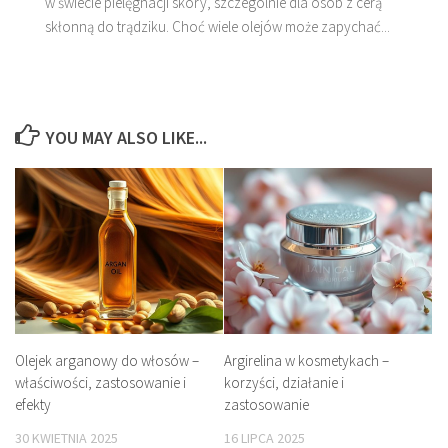
w świecie pielęgnacji skóry, szczególnie dla osób z cerą
skłonną do trądziku. Choć wiele olejów może zapychać...
YOU MAY ALSO LIKE...
Olejek arganowy do włosów –
Argirelina w kosmetykach –
właściwości, zastosowanie i
korzyści, działanie i
efekty
zastosowanie
30 KWIETNIA 2025
16 LIPCA 2025