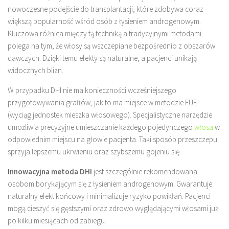
nowoczesne podejście do transplantacji, które zdobywa coraz
większą popularność wśród osób z łysieniem androgenowym.
Kluczowa różnica między tą techniką a tradycyjnymi metodami
polega na tym, że włosy są wszczepiane bezpośrednio z obszarów
dawczych. Dzięki temu efekty są naturalne, a pacjenci unikają
widocznych blizn.
W przypadku DHI nie ma konieczności wcześniejszego
przygotowywania graftów, jak to ma miejsce w metodzie FUE
(wyciąg jednostek mieszka włosowego). Specjalistyczne narzędzie
umożliwia precyzyjne umieszczanie każdego pojedynczego
włosa
w
odpowiednim miejscu na głowie pacjenta. Taki sposób przeszczepu
sprzyja lepszemu ukrwieniu oraz szybszemu gojeniu się.
Innowacyjna metoda DHI
jest szczególnie rekomendowana
osobom borykającym się z łysieniem androgenowym. Gwarantuje
naturalny efekt końcowy i minimalizuje ryzyko powikłań. Pacjenci
mogą cieszyć się gęstszymi oraz zdrowo wyglądającymi włosami już
po kilku miesiącach od zabiegu.