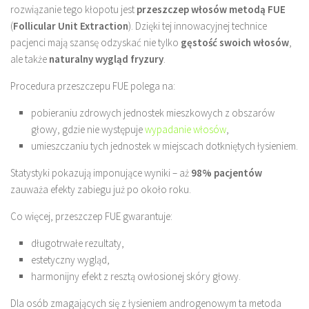
rozwiązanie tego kłopotu jest
przeszczep włosów metodą FUE
(
Follicular Unit Extraction
). Dzięki tej innowacyjnej technice
pacjenci mają szansę odzyskać nie tylko
gęstość swoich włosów
,
ale także
naturalny wygląd fryzury
.
Procedura przeszczepu FUE polega na:
pobieraniu zdrowych jednostek mieszkowych z obszarów
głowy, gdzie nie występuje
wypadanie włosów
,
umieszczaniu tych jednostek w miejscach dotkniętych łysieniem.
Statystyki pokazują imponujące wyniki – aż
98% pacjentów
zauważa efekty zabiegu już po około roku.
Co więcej, przeszczep FUE gwarantuje:
długotrwałe rezultaty,
estetyczny wygląd,
harmonijny efekt z resztą owłosionej skóry głowy.
Dla osób zmagających się z łysieniem androgenowym ta metoda