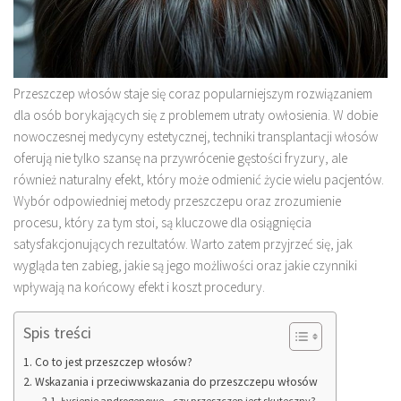
Przeszczep włosów staje się coraz popularniejszym rozwiązaniem
dla osób borykających się z problemem utraty owłosienia. W dobie
nowoczesnej medycyny estetycznej, techniki transplantacji włosów
oferują nie tylko szansę na przywrócenie gęstości fryzury, ale
również naturalny efekt, który może odmienić życie wielu pacjentów.
Wybór odpowiedniej metody przeszczepu oraz zrozumienie
procesu, który za tym stoi, są kluczowe dla osiągnięcia
satysfakcjonujących rezultatów. Warto zatem przyjrzeć się, jak
wygląda ten zabieg, jakie są jego możliwości oraz jakie czynniki
wpływają na końcowy efekt i koszt procedury.
Spis treści
Co to jest przeszczep włosów?
Wskazania i przeciwwskazania do przeszczepu włosów
Łysienie androgenowe – czy przeszczep jest skuteczny?