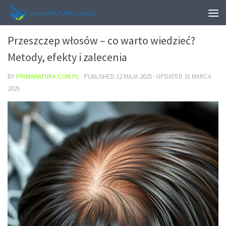
URODA
Przeszczep włosów – co warto wiedzieć?
Metody, efekty i zalecenia
BY
PRIMANATURA.COM.PL
· PUBLISHED
12 MAJA 2025
· UPDATED
31 MARCA
2025