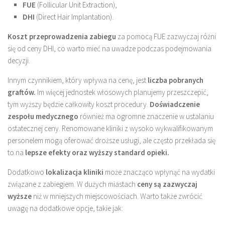
FUE
(Follicular Unit Extraction),
DHI
(Direct Hair Implantation).
Koszt przeprowadzenia zabiegu
za pomocą FUE zazwyczaj różni
się od ceny DHI, co warto mieć na uwadze podczas podejmowania
decyzji.
Innym czynnikiem, który wpływa na cenę, jest
liczba pobranych
graftów.
Im więcej jednostek włosowych planujemy przeszczepić,
tym wyższy będzie całkowity koszt procedury.
Doświadczenie
zespołu medycznego
również ma ogromne znaczenie w ustalaniu
ostatecznej ceny. Renomowane kliniki z wysoko wykwalifikowanym
personelem mogą oferować droższe usługi, ale często przekłada się
to na
lepsze efekty oraz wyższy standard opieki.
Dodatkowo
lokalizacja kliniki
może znacząco wpłynąć na wydatki
związane z zabiegiem. W dużych miastach
ceny są zazwyczaj
wyższe
niż w mniejszych miejscowościach. Warto także zwrócić
uwagę na dodatkowe opcje, takie jak: