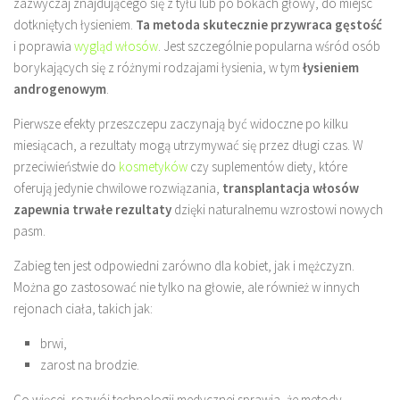
zazwyczaj znajdującego się z tyłu lub po bokach głowy, do miejsc
dotkniętych łysieniem.
Ta metoda skutecznie przywraca gęstość
i poprawia
wygląd włosów
. Jest szczególnie popularna wśród osób
borykających się z różnymi rodzajami łysienia, w tym
łysieniem
androgenowym
.
Pierwsze efekty przeszczepu zaczynają być widoczne po kilku
miesiącach, a rezultaty mogą utrzymywać się przez długi czas. W
przeciwieństwie do
kosmetyków
czy suplementów diety, które
oferują jedynie chwilowe rozwiązania,
transplantacja włosów
zapewnia trwałe rezultaty
dzięki naturalnemu wzrostowi nowych
pasm.
Zabieg ten jest odpowiedni zarówno dla kobiet, jak i mężczyzn.
Można go zastosować nie tylko na głowie, ale również w innych
rejonach ciała, takich jak:
brwi,
zarost na brodzie.
Co więcej, rozwój technologii medycznej sprawia, że metody