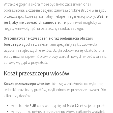
W trakcie gojenia skóra może być lekko zaczerwieniona i
podrażniona. Z czasem pacjenci zauważą drobne strupki w miejscu
przeszczepu, które są normalnym etapem regeneracji skóry.
Ważne
jest, aby nie usuwać ich samodzielnie
, ponieważ mogłoby to
negatywnie wpłynąć na ostateczny rezultat zabiegu.
Systematyczne czyszczenie oraz pielęgnacja obszaru
biorczego
zgodnie z zaleceniami specjalisty są kluczowe dla
uzyskania najlepszych efektów. Dzięki odpowiedniej dbałości o te
etapy można zapewnić prawidłowy wzrost nowych włosów oraz ich
zdrowy wygląd w przyszłości.
Koszt przeszczepu włosów
Koszt przeszczepu włosów
różni się w zależności od wybranej
techniki oraz liczby graftów, czyli jednostek przeszczepowych. Oto
kilka przykładów:
w metodzie
FUE
ceny wahają się od
9 do 12 zł
za jeden graft,
w przypadku pełnego przeszczepu głowy całkowity wydatek