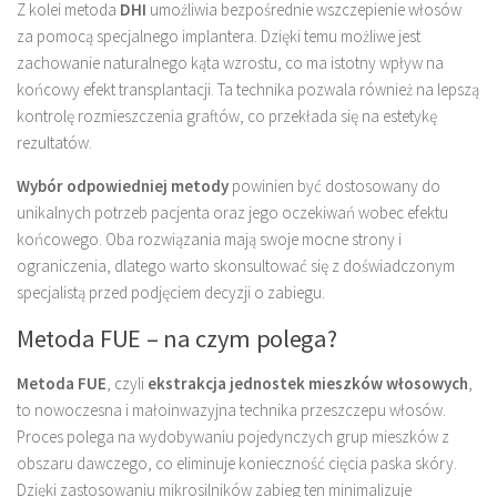
Z kolei metoda
DHI
umożliwia bezpośrednie wszczepienie włosów
za pomocą specjalnego implantera. Dzięki temu możliwe jest
zachowanie naturalnego kąta wzrostu, co ma istotny wpływ na
końcowy efekt transplantacji. Ta technika pozwala również na lepszą
kontrolę rozmieszczenia graftów, co przekłada się na estetykę
rezultatów.
Wybór odpowiedniej metody
powinien być dostosowany do
unikalnych potrzeb pacjenta oraz jego oczekiwań wobec efektu
końcowego. Oba rozwiązania mają swoje mocne strony i
ograniczenia, dlatego warto skonsultować się z doświadczonym
specjalistą przed podjęciem decyzji o zabiegu.
Metoda FUE – na czym polega?
Metoda FUE
, czyli
ekstrakcja jednostek mieszków włosowych
,
to nowoczesna i małoinwazyjna technika przeszczepu włosów.
Proces polega na wydobywaniu pojedynczych grup mieszków z
obszaru dawczego, co eliminuje konieczność cięcia paska skóry.
Dzięki zastosowaniu mikrosilników zabieg ten minimalizuje