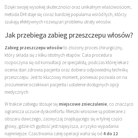
Dzięki swojej wysokiej skuteczności oraz unikalnym właściwościom,
metoda DHI staje się coraz bardziej popularna wśród tych, którzy
szukają efektywnych rozwiązań problemu utraty włosów.
Jak przebiega zabieg przeszczepu włosów?
Zabieg przeszczepu włosów
to złożony proces chirurgiczny,
który składa się z kilku istotnych etapów. Cała procedura
rozpoczyna się od konsultacji ze specjalistą, podczas której lekarz
ocenia stan zdrowia pacjenta oraz dobiera odpowiednią technikę
przeszczepu. Jest to kluczowy moment, ponieważ pozwala on na
zrozumienie oczekiwań pacjenta i ustalenie dostępnych opcji
medycznych.
W trakcie zabiegu stosuje się
miejscowe znieczulenie
, co znacząco
ogranicza uczucie dyskomfortu. Mieszki włosowe są pobierane z
obszaru dawczego, zazwyczaj znajdującego się w tylnej części
głowy, gdzie ich gęstość jest najwyższa, a ryzyko wypadania
najmniejsze. Czas trwania całej operacji waha się od
4 do 12