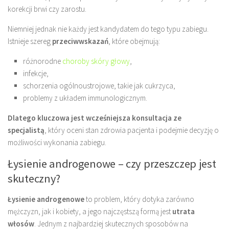
korekcji brwi czy zarostu.
Niemniej jednak nie każdy jest kandydatem do tego typu zabiegu.
Istnieje szereg
przeciwwskazań
, które obejmują:
różnorodne
choroby skóry głowy
,
infekcje,
schorzenia ogólnoustrojowe, takie jak cukrzyca,
problemy z układem immunologicznym.
Dlatego kluczowa jest wcześniejsza konsultacja ze
specjalistą
, który oceni stan zdrowia pacjenta i podejmie decyzję o
możliwości wykonania zabiegu.
Łysienie androgenowe – czy przeszczep jest
skuteczny?
Łysienie androgenowe
to problem, który dotyka zarówno
mężczyzn, jak i kobiety, a jego najczęstszą formą jest
utrata
włosów
. Jednym z najbardziej skutecznych sposobów na