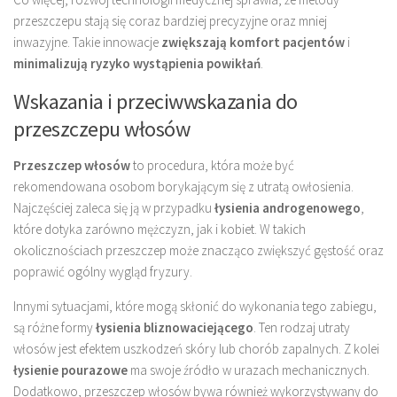
przeszczepu stają się coraz bardziej precyzyjne oraz mniej
inwazyjne. Takie innowacje
zwiększają komfort pacjentów
i
minimalizują ryzyko wystąpienia powikłań
.
Wskazania i przeciwwskazania do
przeszczepu włosów
Przeszczep włosów
to procedura, która może być
rekomendowana osobom borykającym się z utratą owłosienia.
Najczęściej zaleca się ją w przypadku
łysienia androgenowego
,
które dotyka zarówno mężczyzn, jak i kobiet. W takich
okolicznościach przeszczep może znacząco zwiększyć gęstość oraz
poprawić ogólny wygląd fryzury.
Innymi sytuacjami, które mogą skłonić do wykonania tego zabiegu,
są różne formy
łysienia bliznowaciejącego
. Ten rodzaj utraty
włosów jest efektem uszkodzeń skóry lub chorób zapalnych. Z kolei
łysienie pourazowe
ma swoje źródło w urazach mechanicznych.
Dodatkowo, przeszczep włosów bywa również wykorzystywany do