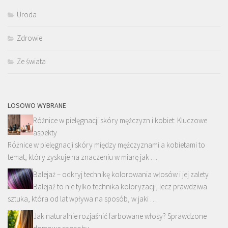
Uroda
Zdrowie
Ze świata
LOSOWO WYBRANE
Różnice w pielęgnacji skóry mężczyzn i kobiet: Kluczowe
aspekty
Różnice w pielęgnacji skóry między mężczyznami a kobietami to
temat, który zyskuje na znaczeniu w miarę jak …
Balejaż – odkryj technikę kolorowania włosów i jej zalety
Balejaż to nie tylko technika koloryzacji, lecz prawdziwa
sztuka, która od lat wpływa na sposób, w jaki …
Jak naturalnie rozjaśnić farbowane włosy? Sprawdzone