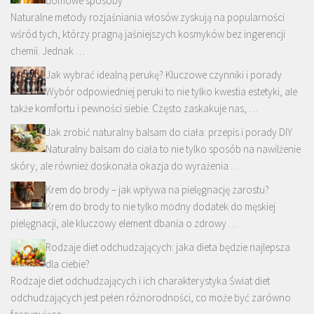
domowe sposoby
Naturalne metody rozjaśniania włosów zyskują na popularności
wśród tych, którzy pragną jaśniejszych kosmyków bez ingerencji
chemii. Jednak …
Jak wybrać idealną perukę? Kluczowe czynniki i porady
Wybór odpowiedniej peruki to nie tylko kwestia estetyki, ale
także komfortu i pewności siebie. Często zaskakuje nas, …
Jak zrobić naturalny balsam do ciała: przepis i porady DIY
Naturalny balsam do ciała to nie tylko sposób na nawilżenie
skóry, ale również doskonała okazja do wyrażenia …
Krem do brody – jak wpływa na pielęgnację zarostu?
Krem do brody to nie tylko modny dodatek do męskiej
pielęgnacji, ale kluczowy element dbania o zdrowy …
Rodzaje diet odchudzających: jaka dieta będzie najlepsza
dla ciebie?
Rodzaje diet odchudzających i ich charakterystyka Świat diet
odchudzających jest pełen różnorodności, co może być zarówno