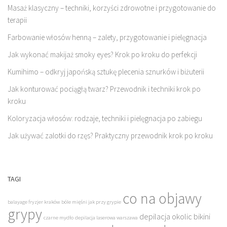
Masaż klasyczny – techniki, korzyści zdrowotne i przygotowanie do
terapii
Farbowanie włosów henną – zalety, przygotowanie i pielęgnacja
Jak wykonać makijaż smoky eyes? Krok po kroku do perfekcji
Kumihimo – odkryj japońską sztukę plecenia sznurków i biżuterii
Jak konturować pociągłą twarz? Przewodnik i techniki krok po
kroku
Koloryzacja włosów: rodzaje, techniki i pielęgnacja po zabiegu
Jak używać zalotki do rzęs? Praktyczny przewodnik krok po kroku
TAGI
co na objawy
balayage fryzjer kraków
bóle mięśni jak przy grypie
grypy
depilacja okolic bikini
czarne mydło
depilacja laserowa warszawa