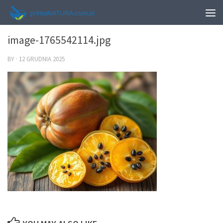
0
image-1765542114.jpg
BY
·
12 GRUDNIA 2025