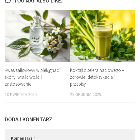
YOU MAY ALSO LIKE...
Kwas salicylowy w pielęgnacji
Koktajl z selera naciowego –
skóry: właściwości i
zdrowie, detoksykacja i
zastosowanie
przepisy
10 KWIETNIA 2025
29 GRUDNIA 2025
DODAJ KOMENTARZ
Komentarz
*