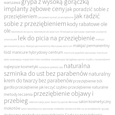
grypa z wysoką gorączką
warszawa
implanty zębowe ceny
jak poradzić sobie z
jak radzić
przeziębieniem
jak powstrzymać przeziębienie
sobie z przeziębieniem
kody rabatowe ole
ole
kosmetyki do sauny
kosmetyki do solarium
Kriolipoliza warszawa
laserowe usuwanie
lek do picia na przeziębienie
zmarszczek
makijaż
makijaż permanentny
permanentny oczu
Makijaż permanentny Warszawa centrum
łódź
manicure hybrydowy centrum
manicure japoński warszawa
manicure
wola rezerwacja
masaż lomi lomi wrocław
mezoterapia bezigłowa opinie
mydło z nanosrebrem
naturalna
najlepsze kosmetyki
najlepsze pakiety spa
szminka do ust bez parabenów
naturalny
krem do twarzy bez parabenów
przeziębienie ból
gardła
przeziębienie jak leczyć szybko
przeziębienie naturalne
przeziębienie objawy i
metody leczenia
przebieg
salon kosmetyczny
rekonstrukcja joico
Salon fryzjerski Bemowo
mokotów
salon kosmetyczny warszawa mokotów
skuteczne leki na przeziębienie i grypę
skuteczne metody na przeziębienie
Soda na przeziębienie