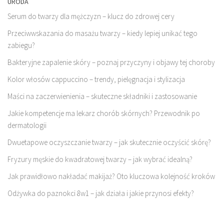
URODA
Serum do twarzy dla mężczyzn – klucz do zdrowej cery
Przeciwwskazania do masażu twarzy – kiedy lepiej unikać tego
zabiegu?
Bakteryjne zapalenie skóry – poznaj przyczyny i objawy tej choroby
Kolor włosów cappuccino – trendy, pielęgnacja i stylizacja
Maści na zaczerwienienia – skuteczne składniki i zastosowanie
Jakie kompetencje ma lekarz chorób skórnych? Przewodnik po
dermatologii
Dwuetapowe oczyszczanie twarzy – jak skutecznie oczyścić skórę?
Fryzury męskie do kwadratowej twarzy – jak wybrać idealną?
Jak prawidłowo nakładać makijaż? Oto kluczowa kolejność kroków
Odżywka do paznokci 8w1 – jak działa i jakie przynosi efekty?