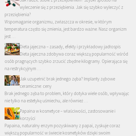
wyleczenie się z przeziębienia. Jak się szybko wyleczyć z
przeziębienia?
Wspomaganie organizmu, zwłaszcza w okresie, w którym
temperatura często się zmienia, jest bardzo ważne. Nasz organizm
jest …
Dieta jajeczna – zasady, efekty i przykładowy jadłospis
Dieta jajeczna zdobywa coraz większą popularność wśród
osób pragnących szybko zrzucić zbędne kilogramy. Opierająca się
na restrykcyjnym …
Jak uzupełnić brak jednego zęba? Implanty zębowe
ceramiczne: ceny
Brak jednego zęba to problem, który dotyka wiele osób, wpływając
nie tylko na estetykę uśmiechu, ale również …
Papaina w kosmetyce – właściwości, zastosowanie i
korzyści
Papaina, naturalny enzym pozyskiwany z papai, zyskuje coraz
większą popularność w świecie kosmetyków dzięki swoim