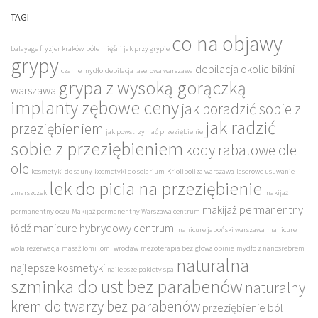
TAGI
co na objawy
balayage fryzjer kraków
bóle mięśni jak przy grypie
grypy
depilacja okolic bikini
czarne mydło
depilacja laserowa warszawa
grypa z wysoką gorączką
warszawa
implanty zębowe ceny
jak poradzić sobie z
jak radzić
przeziębieniem
jak powstrzymać przeziębienie
sobie z przeziębieniem
kody rabatowe ole
ole
kosmetyki do sauny
kosmetyki do solarium
Kriolipoliza warszawa
laserowe usuwanie
lek do picia na przeziębienie
zmarszczek
makijaż
makijaż permanentny
permanentny oczu
Makijaż permanentny Warszawa centrum
łódź
manicure hybrydowy centrum
manicure japoński warszawa
manicure
wola rezerwacja
masaż lomi lomi wrocław
mezoterapia bezigłowa opinie
mydło z nanosrebrem
naturalna
najlepsze kosmetyki
najlepsze pakiety spa
szminka do ust bez parabenów
naturalny
krem do twarzy bez parabenów
przeziębienie ból