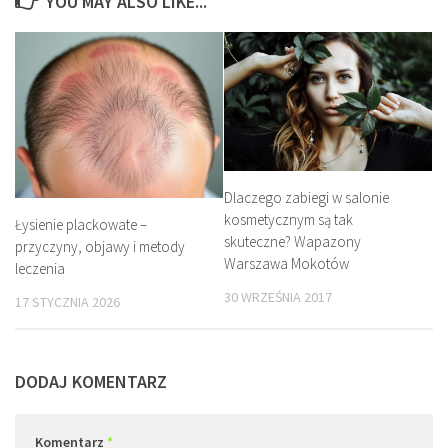
YOU MAY ALSO LIKE...
Dlaczego zabiegi w salonie
kosmetycznym są tak
Łysienie plackowate –
skuteczne? Wapazony
przyczyny, objawy i metody
Warszawa Mokotów
leczenia
30 WRZEŚNIA 2017
17 STYCZNIA 2026
DODAJ KOMENTARZ
Komentarz
*