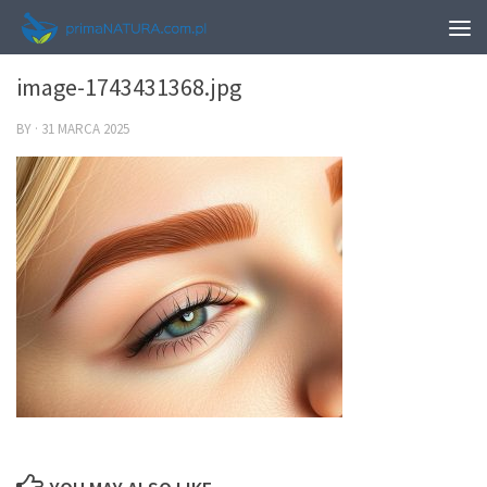
0
image-1743431368.jpg
BY
·
31 MARCA 2025