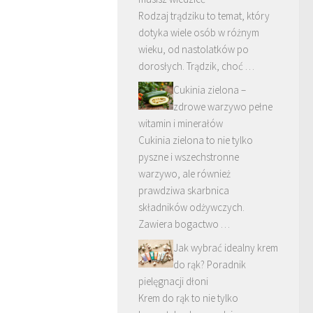
Rodzaj trądziku to temat, który
dotyka wiele osób w różnym
wieku, od nastolatków po
dorosłych. Trądzik, choć …
Cukinia zielona –
zdrowe warzywo pełne
witamin i minerałów
Cukinia zielona to nie tylko
pyszne i wszechstronne
warzywo, ale również
prawdziwa skarbnica
składników odżywczych.
Zawiera bogactwo …
Jak wybrać idealny krem
do rąk? Poradnik
pielęgnacji dłoni
Krem do rąk to nie tylko