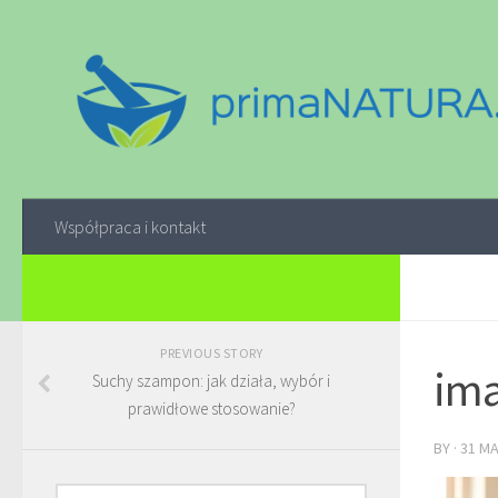
Współpraca i kontakt
PREVIOUS STORY
ima
Suchy szampon: jak działa, wybór i
prawidłowe stosowanie?
BY
·
31 M