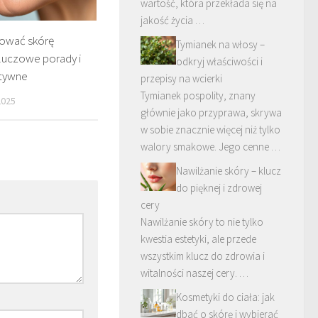
wartość, która przekłada się na
jakość życia …
nować skórę
Tymianek na włosy –
Kluczowe porady i
odkryj właściwości i
ktywne
przepisy na wcierki
Tymianek pospolity, znany
2025
głównie jako przyprawa, skrywa
w sobie znacznie więcej niż tylko
walory smakowe. Jego cenne …
Nawilżanie skóry – klucz
do pięknej i zdrowej
cery
Nawilżanie skóry to nie tylko
kwestia estetyki, ale przede
wszystkim klucz do zdrowia i
witalności naszej cery. …
Kosmetyki do ciała: jak
dbać o skórę i wybierać