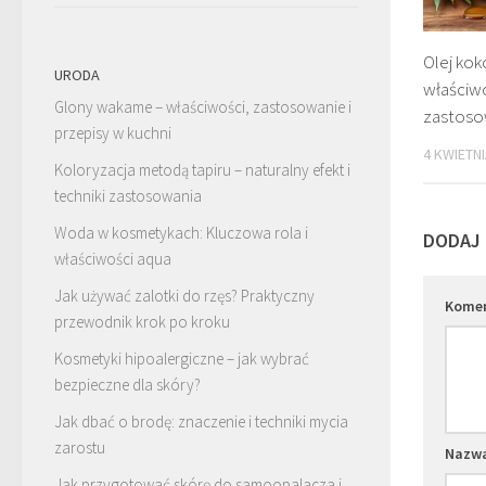
Olej ko
URODA
właściw
Glony wakame – właściwości, zastosowanie i
zastosow
przepisy w kuchni
4 KWIETNI
Koloryzacja metodą tapiru – naturalny efekt i
techniki zastosowania
Woda w kosmetykach: Kluczowa rola i
DODAJ
właściwości aqua
Jak używać zalotki do rzęs? Praktyczny
Kome
przewodnik krok po kroku
Kosmetyki hipoalergiczne – jak wybrać
bezpieczne dla skóry?
Jak dbać o brodę: znaczenie i techniki mycia
zarostu
Nazw
Jak przygotować skórę do samoopalacza i