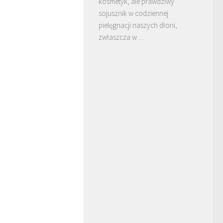
kosmetyk, ale prawdziwy
sojusznik w codziennej
pielęgnacji naszych dłoni,
zwłaszcza w …