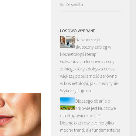
Ze świata
LOSOWO WYBRANE
Galwanizacja –
skuteczny zabieg w
kosmetologii i terapii
Galwanizacja to nowoczesny
zabieg, który zdobywa coraz
większą popularność zarówno
w kosmetologii, jak i medycynie.
Wykorzystuje on …
Dlaczego dbanie o
zdrowie jest kluczowe
dla długowieczności?
Dbanie o zdrowie to nie tylko
modny trend, ale fundamentalna