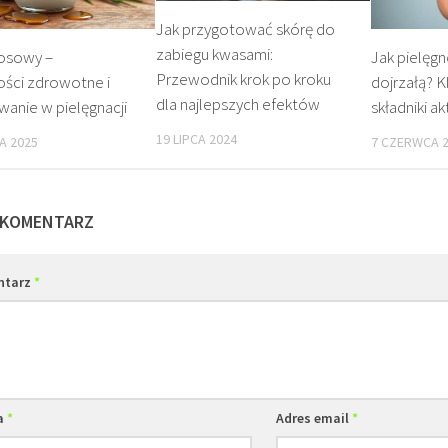
Jak przygotować skórę do
zabiegu kwasami:
kosowy –
Jak pielęg
Przewodnik krok po kroku
ości zdrowotne i
dojrzałą? 
dla najlepszych efektów
anie w pielęgnacji
składniki a
19 LIPCA 2024
A 2025
7 CZERWCA 
 KOMENTARZ
ntarz
*
a
*
Adres email
*