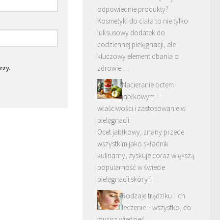
odpowiednie produkty?
Kosmetyki do ciała to nie tylko
luksusowy dodatek do
codziennej pielęgnacji, ale
kluczowy element dbania o
rzy.
zdrowie …
Nacieranie octem
jabłkowym –
właściwości i zastosowanie w
pielęgnacji
Ocet jabłkowy, znany przede
wszystkim jako składnik
kulinarny, zyskuje coraz większą
popularność w świecie
pielęgnacji skóry i …
Rodzaje trądziku i ich
leczenie – wszystko, co
musisz wiedzieć