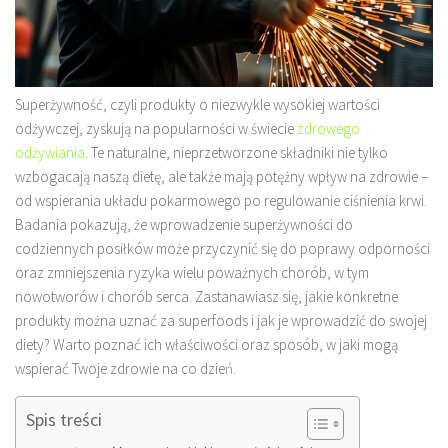
Superżywność, czyli produkty o niezwykle wysokiej wartości
odżywczej, zyskują na popularności w świecie
zdrowego
odżywiania
. Te naturalne, nieprzetworzone składniki nie tylko
wzbogacają naszą dietę, ale także mają potężny wpływ na zdrowie –
od wspierania układu pokarmowego po regulowanie ciśnienia krwi.
Badania pokazują, że wprowadzenie superżywności do
codziennych posiłków może przyczynić się do poprawy odporności
oraz zmniejszenia ryzyka wielu poważnych chorób, w tym
nowotworów i chorób serca. Zastanawiasz się, jakie konkretne
produkty można uznać za superfoods i jak je wprowadzić do swojej
diety? Warto poznać ich właściwości oraz sposób, w jaki mogą
wspierać Twoje zdrowie na co dzień.
Spis treści