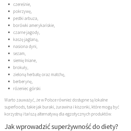
czereśnie,
pokrzywę,
pestki arbuza,
borówki amerykańskie,
czarne jagody,
kaszę jaglaną,
nasiona dyni,
sezam,
siemię lniane,
brokuły,
zieloną herbatę oraz matchę,
berberynę,
różeniec górski.
Warto zauważyć, że w Polsce również dostępne są lokalne
superfoods, takie jak buraki, żurawina i kiszonki, które mogą być
korzystną i tańszą alternatywą dla egzotycznych produktów.
Jak wprowadzić superżywność do diety?