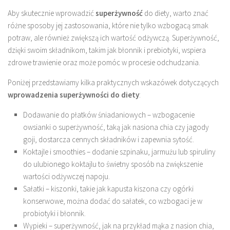
Aby skutecznie wprowadzić
superżywność
do diety, warto znać
różne sposoby jej zastosowania, które nie tylko wzbogacą smak
potraw, ale również zwiększą ich wartość odżywczą. Superżywność,
dzięki swoim składnikom, takim jak błonnik i prebiotyki, wspiera
zdrowe trawienie oraz może pomóc w procesie odchudzania.
Poniżej przedstawiamy kilka praktycznych wskazówek dotyczących
wprowadzenia superżywności do diety
:
Dodawanie do płatków śniadaniowych – wzbogacenie
owsianki o superżywność, taką jak nasiona chia czy jagody
goji, dostarcza cennych składników i zapewnia sytość.
Koktajle i smoothies – dodanie szpinaku, jarmużu lub spiruliny
do ulubionego koktajlu to świetny sposób na zwiększenie
wartości odżywczej napoju.
Sałatki – kiszonki, takie jak kapusta kiszona czy ogórki
konserwowe, można dodać do sałatek, co wzbogaci je w
probiotyki i błonnik.
Wypieki – superżywność, jak na przykład mąka z nasion chia,