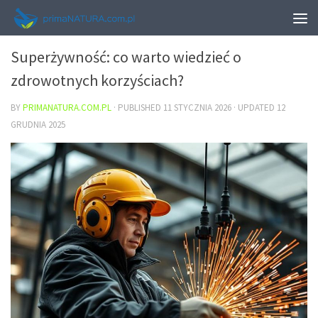
ZDROWIE
Superżywność: co warto wiedzieć o
zdrowotnych korzyściach?
BY
PRIMANATURA.COM.PL
· PUBLISHED
11 STYCZNIA 2026
· UPDATED
12
GRUDNIA 2025