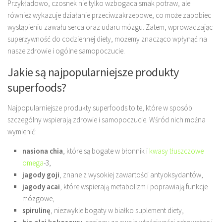
Przykładowo, czosnek nie tylko wzbogaca smak potraw, ale
również wykazuje działanie przeciwzakrzepowe, co może zapobiec
wystąpieniu zawału serca oraz udaru mózgu. Zatem, wprowadzając
superżywność do codziennej diety, możemy znacząco wpłynąć na
nasze zdrowie i ogólne samopoczucie.
Jakie są najpopularniejsze produkty
superfoods?
Najpopularniejsze produkty superfoods to te, które w sposób
szczególny wspierają zdrowie i samopoczucie. Wśród nich można
wymienić:
nasiona chia
, które są bogate w błonnik i
kwasy tłuszczowe
omega
-3,
jagody goji
, znane z wysokiej zawartości antyoksydantów,
jagody acai
, które wspierają metabolizm i poprawiają funkcje
mózgowe,
spirulinę
, niezwykle bogaty w białko suplement diety,