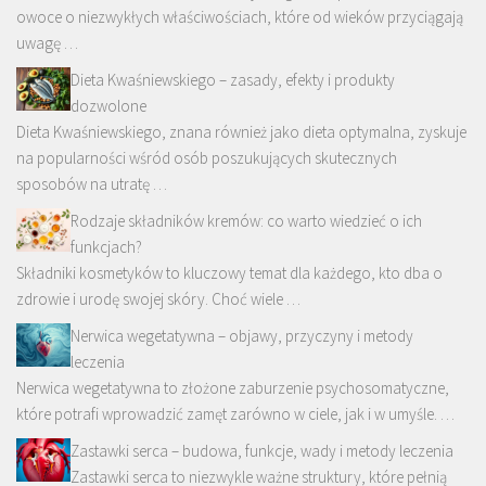
owoce o niezwykłych właściwościach, które od wieków przyciągają
uwagę …
Dieta Kwaśniewskiego – zasady, efekty i produkty
dozwolone
Dieta Kwaśniewskiego, znana również jako dieta optymalna, zyskuje
na popularności wśród osób poszukujących skutecznych
sposobów na utratę …
Rodzaje składników kremów: co warto wiedzieć o ich
funkcjach?
Składniki kosmetyków to kluczowy temat dla każdego, kto dba o
zdrowie i urodę swojej skóry. Choć wiele …
Nerwica wegetatywna – objawy, przyczyny i metody
leczenia
Nerwica wegetatywna to złożone zaburzenie psychosomatyczne,
które potrafi wprowadzić zamęt zarówno w ciele, jak i w umyśle. …
Zastawki serca – budowa, funkcje, wady i metody leczenia
Zastawki serca to niezwykle ważne struktury, które pełnią