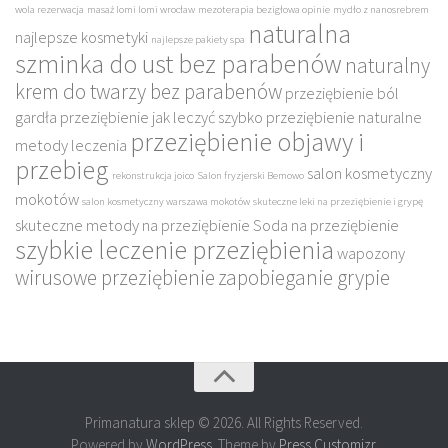
wola rezerwacja
masaż lomi lomi wrocław
mezoterapia bezigłowa opinie
mydło z nanosrebrem
naturalna
najlepsze kosmetyki
najlepsze pakiety spa
szminka do ust bez parabenów
naturalny
krem do twarzy bez parabenów
przeziębienie ból
gardła
przeziębienie jak leczyć szybko
przeziębienie naturalne
przeziębienie objawy i
metody leczenia
przebieg
salon kosmetyczny
rekonstrukcja joico
Salon fryzjerski Bemowo
mokotów
salon kosmetyczny warszawa mokotów
skuteczne leki na przeziębienie i grypę
skuteczne metody na przeziębienie
Soda na przeziębienie
szybkie leczenie przeziębienia
wapozony
wirusowe przeziębienie
zapobieganie grypie
Primanatura sklep © 2026. All Rights Reserved.
Powered by
WordPress
. Theme by
Press Customizr
.