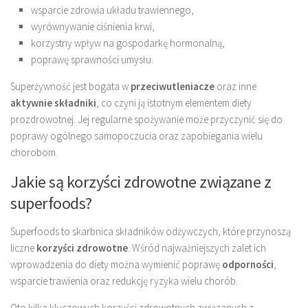
wsparcie zdrowia układu trawiennego,
wyrównywanie ciśnienia krwi,
korzystny wpływ na gospodarkę hormonalną,
poprawę sprawności umysłu.
Superżywność jest bogata w
przeciwutleniacze
oraz inne
aktywnie składniki
, co czyni ją istotnym elementem diety
prozdrowotnej. Jej regularne spożywanie może przyczynić się do
poprawy ogólnego samopoczucia oraz zapobiegania wielu
chorobom.
Jakie są korzyści zdrowotne związane z
superfoods?
Superfoods to skarbnica składników odżywczych, które przynoszą
liczne
korzyści zdrowotne
. Wśród najważniejszych zalet ich
wprowadzenia do diety można wymienić poprawę
odporności
,
wsparcie trawienia oraz redukcję ryzyka wielu chorób.
Oto kilka kluczowych korzyści zdrowotnych związanych z