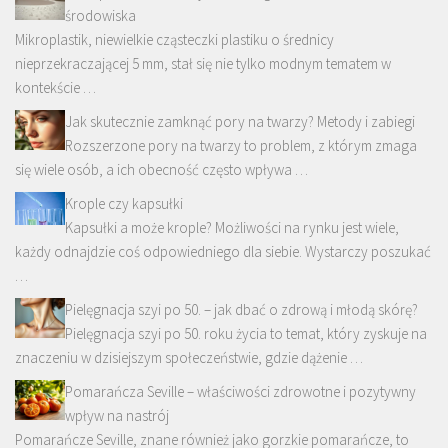
środowiska
Mikroplastik, niewielkie cząsteczki plastiku o średnicy
nieprzekraczającej 5 mm, stał się nie tylko modnym tematem w
kontekście …
Jak skutecznie zamknąć pory na twarzy? Metody i zabiegi
Rozszerzone pory na twarzy to problem, z którym zmaga
się wiele osób, a ich obecność często wpływa …
Krople czy kapsułki
Kapsułki a może krople? Możliwości na rynku jest wiele,
każdy odnajdzie coś odpowiedniego dla siebie. Wystarczy poszukać
…
Pielęgnacja szyi po 50. – jak dbać o zdrową i młodą skórę?
Pielęgnacja szyi po 50. roku życia to temat, który zyskuje na
znaczeniu w dzisiejszym społeczeństwie, gdzie dążenie …
Pomarańcza Seville – właściwości zdrowotne i pozytywny
wpływ na nastrój
Pomarańcze Seville, znane również jako gorzkie pomarańcze, to