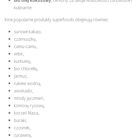
bio olej kokosowy
, ceniony za swoje właściwości zdrowotne i
kulinarne.
Inne popularne produkty superfoods obejmują również:
surowe kakao,
czarnuszkę,
camu-camu,
imbir,
kurkumę,
bio chlorellę,
jarmuż,
rukiew wodną,
awokado,
młody jęczmień,
komosę ryżową,
korzeń Maca,
buraki,
czosnek,
żurawinę,