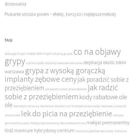
stosowania
Płukanie włosów piwem – efekty, korzyści i najlepsze metody
TAGI
co na objawy
balayage fryzjer kraków
bóle mięśni jak przy grypie
grypy
depilacja okolic bikini
czarne mydło
depilacja laserowa warszawa
grypa z wysoką gorączką
warszawa
implanty zębowe ceny
jak poradzić sobie z
jak radzić
przeziębieniem
jak powstrzymać przeziębienie
sobie z przeziębieniem
kody rabatowe ole
ole
kosmetyki do sauny
kosmetyki do solarium
Kriolipoliza warszawa
laserowe usuwanie
lek do picia na przeziębienie
zmarszczek
makijaż
makijaż permanentny
permanentny oczu
Makijaż permanentny Warszawa centrum
łódź
manicure hybrydowy centrum
manicure japoński warszawa
manicure