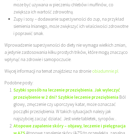
może być używana w pieczeniu chlebów i muffinów, co
zwiększa ich wartość zdrowotną.
Zupy i sosy – dodawanie superżywności do zup, na przykład
siemienia lnianego, może zwiększyć ich właściwości zdrowotne
i poprawić smak.
Wprowadzenie superżywności do diety nie wymaga wielkich zmian,
a jedynie zastosowania kilku prostych trików, które mogą znacząco
wpłynąć na zdrowie i samopoczucie.
Więcej informacji na temat znajdziesz na stronie
obiadumnie.pl
.
Podobne posty:
Szybki sposób na leczenie przeziębienia. Jak wyleczyć
przeziębienie w 2 dni? Szybkie leczenie przeziębienia
Ból
głowy, zmęczenie czy uporczywy katar, może oznaczać
początki przeziębienia. W takich sytuacjach należy jak
najszybciej zacząć działać. Jest wiele tabletek, syropów...
Atopowe zapalenie skóry – objawy, leczenie i pielęgnacja
w AZS
Atopowe zapalenie skóry (AZS) to przewlekła, zapalna