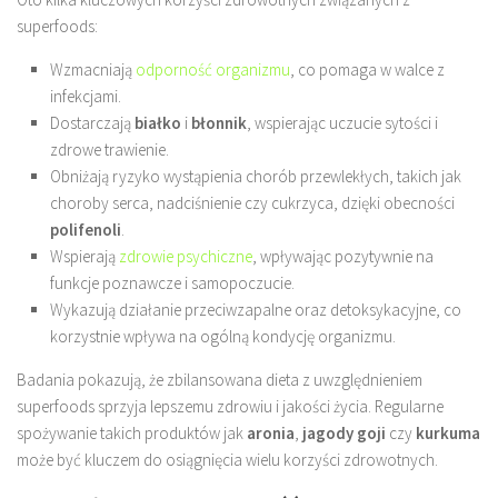
superfoods:
Wzmacniają
odporność organizmu
, co pomaga w walce z
infekcjami.
Dostarczają
białko
i
błonnik
, wspierając uczucie sytości i
zdrowe trawienie.
Obniżają ryzyko wystąpienia chorób przewlekłych, takich jak
choroby serca, nadciśnienie czy cukrzyca, dzięki obecności
polifenoli
.
Wspierają
zdrowie psychiczne
, wpływając pozytywnie na
funkcje poznawcze i samopoczucie.
Wykazują działanie przeciwzapalne oraz detoksykacyjne, co
korzystnie wpływa na ogólną kondycję organizmu.
Badania pokazują, że zbilansowana dieta z uwzględnieniem
superfoods sprzyja lepszemu zdrowiu i jakości życia. Regularne
spożywanie takich produktów jak
aronia
,
jagody goji
czy
kurkuma
może być kluczem do osiągnięcia wielu korzyści zdrowotnych.