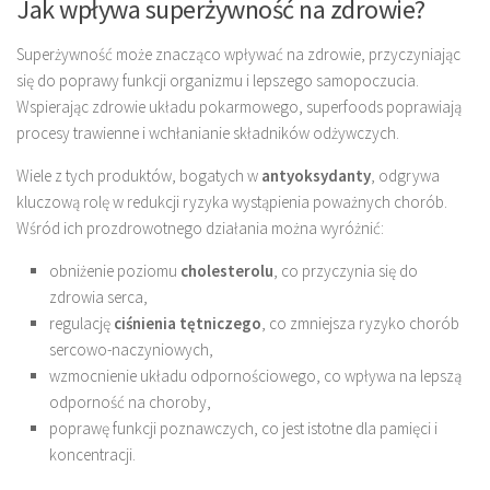
Jak wpływa superżywność na zdrowie?
Superżywność może znacząco wpływać na zdrowie, przyczyniając
się do poprawy funkcji organizmu i lepszego samopoczucia.
Wspierając zdrowie układu pokarmowego, superfoods poprawiają
procesy trawienne i wchłanianie składników odżywczych.
Wiele z tych produktów, bogatych w
antyoksydanty
, odgrywa
kluczową rolę w redukcji ryzyka wystąpienia poważnych chorób.
Wśród ich prozdrowotnego działania można wyróżnić:
obniżenie poziomu
cholesterolu
, co przyczynia się do
zdrowia serca,
regulację
ciśnienia tętniczego
, co zmniejsza ryzyko chorób
sercowo-naczyniowych,
wzmocnienie układu odpornościowego, co wpływa na lepszą
odporność na choroby,
poprawę funkcji poznawczych, co jest istotne dla pamięci i
koncentracji.