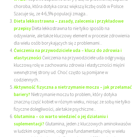
choroba, która dotyka coraz większą liczbę osób w Polsce.
Szacuje się, że 4-6,5% populacji zmaga...
Dieta lekkostrawna – zasady, zalecenia i przykładowe
przepisy
Dieta lekkostrawna to nie tylko sposób na
odżywianie, ale także kluczowy element w procesie zdrowienia
dla wielu osób borykających się z problemami...
Ćwiczenia na przywodziciele uda – klucz do zdrowia i
elastyczności
Ćwiczenia na przywodziciele uda odgrywają
kluczową rolę w zachowaniu zdrowia i elastyczności mięśni
wewnętrznej strony ud. Choć często są pomijane w
codziennych...
Aktywność fizyczna a nietrzymanie moczu – jak przełamać
bariery?
Nietrzymanie moczu to problem, który dotyka
znaczną część kobiet w różnym wieku, niosąc ze sobą nie tylko
fizyczne dolegliwości, ale także psychiczne...
Glutamina – co warto wiedzieć o jej działaniu i
suplementacji?
Glutamina, jeden z kluczowych aminokwasów
w ludzkim organizmie, odgrywa fundamentalną rolę w wielu