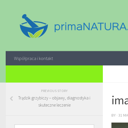
Współpraca i kontakt
PREVIOUS STORY
ima
Trądzik grzybiczy – objawy, diagnostyka i
skuteczne leczenie
BY
·
31 M