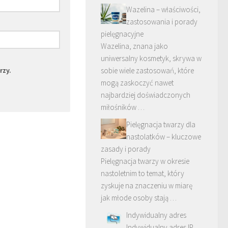
Wazelina – właściwości,
zastosowania i porady
pielęgnacyjne
Wazelina, znana jako
uniwersalny kosmetyk, skrywa w
rzy.
sobie wiele zastosowań, które
mogą zaskoczyć nawet
najbardziej doświadczonych
miłośników …
Pielęgnacja twarzy dla
nastolatków – kluczowe
zasady i porady
Pielęgnacja twarzy w okresie
nastoletnim to temat, który
zyskuje na znaczeniu w miarę
jak młode osoby stają …
Indywidualny adres
Indywidualny adres IP