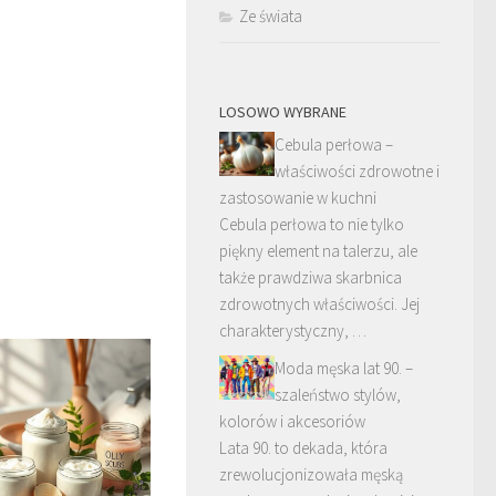
Ze świata
LOSOWO WYBRANE
Cebula perłowa –
właściwości zdrowotne i
zastosowanie w kuchni
Cebula perłowa to nie tylko
piękny element na talerzu, ale
także prawdziwa skarbnica
zdrowotnych właściwości. Jej
charakterystyczny, …
Moda męska lat 90. –
szaleństwo stylów,
kolorów i akcesoriów
Lata 90. to dekada, która
zrewolucjonizowała męską