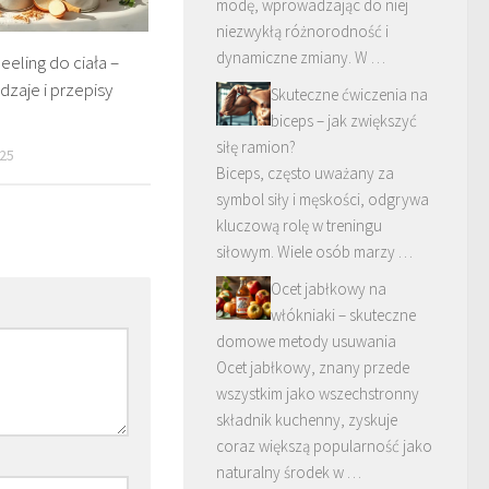
modę, wprowadzając do niej
niezwykłą różnorodność i
dynamiczne zmiany. W …
eeling do ciała –
odzaje i przepisy
Skuteczne ćwiczenia na
biceps – jak zwiększyć
siłę ramion?
25
Biceps, często uważany za
symbol siły i męskości, odgrywa
kluczową rolę w treningu
siłowym. Wiele osób marzy …
Ocet jabłkowy na
włókniaki – skuteczne
domowe metody usuwania
Ocet jabłkowy, znany przede
wszystkim jako wszechstronny
składnik kuchenny, zyskuje
coraz większą popularność jako
naturalny środek w …