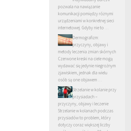
pozwala na nawiązanie
komunikacji pomiędzy różnymi
urządzeniami w konkretnej sieci
internetowej. Gdyby nie to …
Dermografizm:
przyczyny, objawy i
metody leczenia zmian skórnych
Czerwone kreski na ciele mogą
wydawać się jedynie niegroźnym
zjawiskiem, jednak dla wielu
osób są one objawem …
Strzelanie w kolanie przy
przysiadach –
przyczyny, objawy i leczenie
Strzelanie w kolanach podczas
przysiadów to problem, który
dotyczy coraz większej liczby