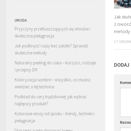
Jak skut
URODA
z owocó
Przyczyny przetłuszczających się włosów i
metody 
skuteczna pielęgnacja
17 GRUDN
Jak podkręcić rzęsy bez zalotki? Sprawdź
skuteczne metody
Naturalny peeling do ciała – korzyści, rodzaje
DODAJ
i przepisy DIY
Koloryzacja sombre – wszystko, co musisz
Kome
wiedzieć o tej technice
Podkład do cery trądzikowej: jak wybrać
najlepszy produkt?
Kolorowe włosy od spodu – trendy, techniki i
pielęgnacja
Nazw
Dlaczego warto stosować kremy