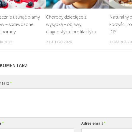
ecznie usunąć plamy
Choroby dziecięce z
Naturalny p
w – sprawdzone
wysypką – objawy,
korzyści, r
i porady
diagnostyka i profilaktyka
DIY
IA 2025
2 LUTEGO 2026
15 MARCA 20
 KOMENTARZ
ntarz
*
a
*
Adres email
*