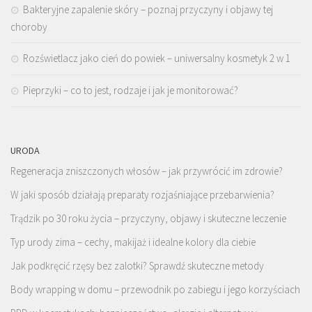
Bakteryjne zapalenie skóry – poznaj przyczyny i objawy tej
choroby
Rozświetlacz jako cień do powiek – uniwersalny kosmetyk 2 w 1
Pieprzyki – co to jest, rodzaje i jak je monitorować?
URODA
Regeneracja zniszczonych włosów – jak przywrócić im zdrowie?
W jaki sposób działają preparaty rozjaśniające przebarwienia?
Trądzik po 30 roku życia – przyczyny, objawy i skuteczne leczenie
Typ urody zima – cechy, makijaż i idealne kolory dla ciebie
Jak podkręcić rzęsy bez zalotki? Sprawdź skuteczne metody
Body wrapping w domu – przewodnik po zabiegu i jego korzyściach