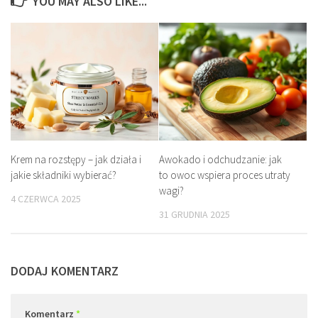
YOU MAY ALSO LIKE...
Krem na rozstępy – jak działa i
Awokado i odchudzanie: jak
jakie składniki wybierać?
to owoc wspiera proces utraty
wagi?
4 CZERWCA 2025
31 GRUDNIA 2025
DODAJ KOMENTARZ
Komentarz
*