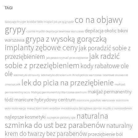
TAGI
co na objawy
balayage fryzjer kraków
bóle mięśni jak przy grypie
grypy
depilacja okolic bikini
czarne mydło
depilacja laserowa warszawa
grypa z wysoką gorączką
warszawa
implanty zębowe ceny
jak poradzić sobie z
jak radzić
przeziębieniem
jak powstrzymać przeziębienie
sobie z przeziębieniem
kody rabatowe ole
ole
kosmetyki do sauny
kosmetyki do solarium
Kriolipoliza warszawa
laserowe usuwanie
lek do picia na przeziębienie
zmarszczek
makijaż
makijaż permanentny
permanentny oczu
Makijaż permanentny Warszawa centrum
łódź
manicure hybrydowy centrum
manicure japoński warszawa
manicure
wola rezerwacja
masaż lomi lomi wrocław
mezoterapia bezigłowa opinie
mydło z nanosrebrem
naturalna
najlepsze kosmetyki
najlepsze pakiety spa
szminka do ust bez parabenów
naturalny
krem do twarzy bez parabenów
przeziębienie ból