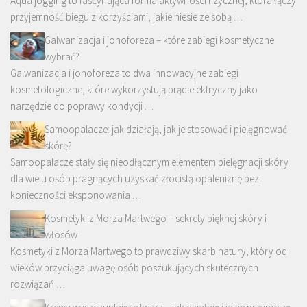
Aqua jogging to fascynująca forma aktywności fizycznej, która łączy
przyjemność biegu z korzyściami, jakie niesie ze sobą …
Galwanizacja i jonoforeza – które zabiegi kosmetyczne
wybrać?
Galwanizacja i jonoforeza to dwa innowacyjne zabiegi
kosmetologiczne, które wykorzystują prąd elektryczny jako
narzędzie do poprawy kondycji …
Samoopalacze: jak działają, jak je stosować i pielęgnować
skórę?
Samoopalacze stały się nieodłącznym elementem pielęgnacji skóry
dla wielu osób pragnących uzyskać złocistą opaleniznę bez
konieczności eksponowania …
Kosmetyki z Morza Martwego – sekrety pięknej skóry i
włosów
Kosmetyki z Morza Martwego to prawdziwy skarb natury, który od
wieków przyciąga uwagę osób poszukujących skutecznych
rozwiązań …