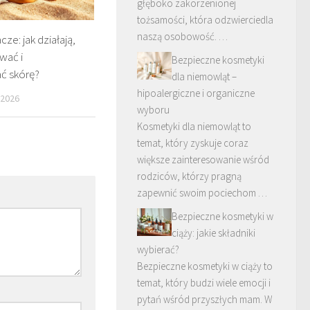
głęboko zakorzenionej
tożsamości, która odzwierciedla
naszą osobowość. …
e: jak działają,
ować i
Bezpieczne kosmetyki
ć skórę?
dla niemowląt –
hipoalergiczne i organiczne
 2026
wyboru
Kosmetyki dla niemowląt to
temat, który zyskuje coraz
większe zainteresowanie wśród
rodziców, którzy pragną
zapewnić swoim pociechom …
Bezpieczne kosmetyki w
ciąży: jakie składniki
wybierać?
Bezpieczne kosmetyki w ciąży to
temat, który budzi wiele emocji i
pytań wśród przyszłych mam. W