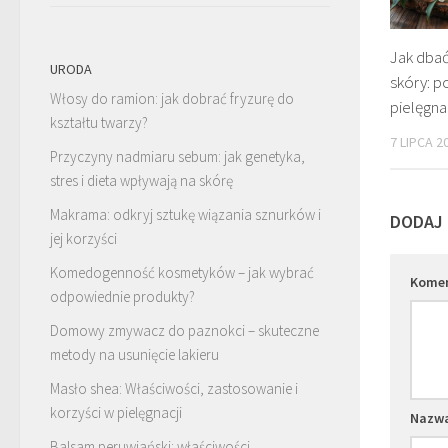
Jak dba
URODA
skóry: p
Włosy do ramion: jak dobrać fryzurę do
pielęgna
kształtu twarzy?
7 LIPCA 2
Przyczyny nadmiaru sebum: jak genetyka,
stres i dieta wpływają na skórę
Makrama: odkryj sztukę wiązania sznurków i
DODAJ
jej korzyści
Komedogenność kosmetyków – jak wybrać
Kome
odpowiednie produkty?
Domowy zmywacz do paznokci – skuteczne
metody na usunięcie lakieru
Masło shea: Właściwości, zastosowanie i
korzyści w pielęgnacji
Nazw
Balsam peruwiański: właściwości,