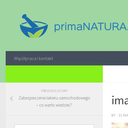
Współpraca i kontakt
PREVIOUS STORY
ima
Zabezpieczenie lakieru samochodowego
– co warto wiedzieć?
BY
·
31 M