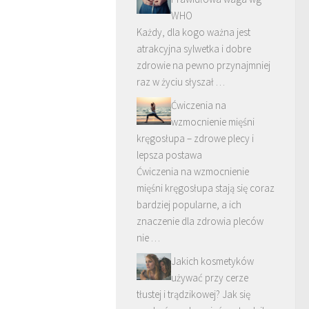
WHO
Każdy, dla kogo ważna jest
atrakcyjna sylwetka i dobre
zdrowie na pewno przynajmniej
raz w życiu słyszał …
Ćwiczenia na
wzmocnienie mięśni
kręgosłupa – zdrowe plecy i
lepsza postawa
Ćwiczenia na wzmocnienie
mięśni kręgosłupa stają się coraz
bardziej popularne, a ich
znaczenie dla zdrowia pleców
nie …
Jakich kosmetyków
używać przy cerze
tłustej i trądzikowej? Jak się