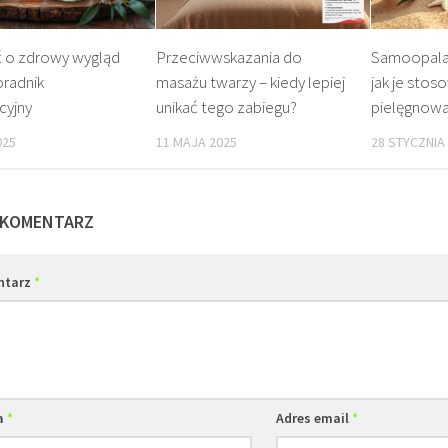
ć o zdrowy wygląd
Przeciwwskazania do
Samoopalacz
oradnik
masażu twarzy – kiedy lepiej
jak je stos
cyjny
unikać tego zabiegu?
pielęgnowa
025
11 MAJA 2025
28 STYCZNIA
 KOMENTARZ
ntarz
*
a
*
Adres email
*