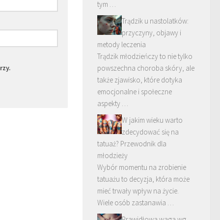
tym …
Trądzik u nastolatków:
przyczyny, objawy i
metody leczenia
Trądzik młodzieńczy to nie tylko
rzy.
powszechna choroba skóry, ale
także zjawisko, które dotyka
emocjonalne i społeczne
aspekty …
W jakim wieku warto
zdecydować się na
tatuaż? Przewodnik dla
młodzieży
Wybór momentu na zrobienie
tatuażu to decyzja, która może
mieć trwały wpływ na życie.
Wiele osób zastanawia …
Prawidłowa waga wg