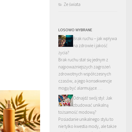
Ze świata
LOSOWO WYBRANE
Brak ruchu – jak wpływa
na zdrowie i jakość
życia?
Brak ruchu stał się jednym z
najpoważniejszych zagrożeń
zdrowotnych współczesnych
czasów, a jego konsekwencje
mogą być alarmujące. …
Odnajdź swój styl: Jak
zbudować unikalną
tożsamość modową?
Posiadanie unikalnego stylu to
nie tylko kwestia mody, ale także