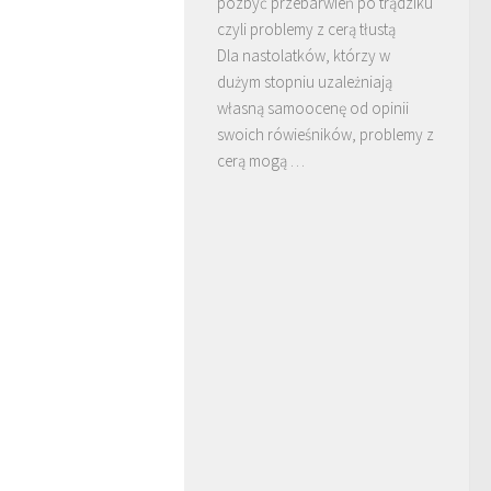
pozbyć przebarwień po trądziku
czyli problemy z cerą tłustą
Dla nastolatków, którzy w
dużym stopniu uzależniają
własną samoocenę od opinii
swoich rówieśników, problemy z
cerą mogą …