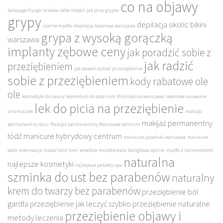
co na objawy
balayage fryzjer kraków
bóle mięśni jak przy grypie
grypy
depilacja okolic bikini
czarne mydło
depilacja laserowa warszawa
grypa z wysoką gorączką
warszawa
implanty zębowe ceny
jak poradzić sobie z
jak radzić
przeziębieniem
jak powstrzymać przeziębienie
sobie z przeziębieniem
kody rabatowe ole
ole
kosmetyki do sauny
kosmetyki do solarium
Kriolipoliza warszawa
laserowe usuwanie
lek do picia na przeziębienie
zmarszczek
makijaż
makijaż permanentny
permanentny oczu
Makijaż permanentny Warszawa centrum
łódź
manicure hybrydowy centrum
manicure japoński warszawa
manicure
wola rezerwacja
masaż lomi lomi wrocław
mezoterapia bezigłowa opinie
mydło z nanosrebrem
naturalna
najlepsze kosmetyki
najlepsze pakiety spa
szminka do ust bez parabenów
naturalny
krem do twarzy bez parabenów
przeziębienie ból
gardła
przeziębienie jak leczyć szybko
przeziębienie naturalne
przeziębienie objawy i
metody leczenia