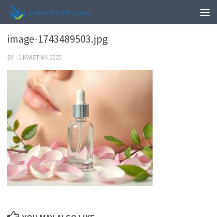
0
image-1743489503.jpg
BY
·
1 KWIETNIA 2025