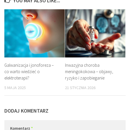
YOU MAY ALSO LIKE...
Galwanizacja i jonoforeza –
Inwazyjna choroba
co warto wiedzieć o
meningokokowa – objawy,
elektroterapii?
ryzyko i zapobieganie
5 MAJA 2025
21 STYCZNIA 2026
DODAJ KOMENTARZ
Komentarz
*