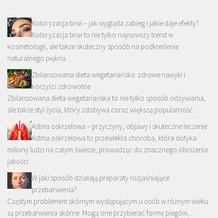
…
Koloryzacja brwi – jak wygląda zabieg i jakie daje efekty?
Koloryzacja brwi to nie tylko najnowszy trend w
kosmetologii, ale także skuteczny sposób na podkreślenie
naturalnego piękna. …
Zbilansowana dieta wegetariańska: zdrowe nawyki i
korzyści zdrowotne
Zbilansowana dieta wegetariańska to nie tylko sposób odżywiania,
ale także styl życia, który zdobywa coraz większą popularność …
Astma oskrzelowa – przyczyny, objawy i skuteczne leczenie
Astma oskrzelowa to przewlekła choroba, która dotyka
miliony ludzi na całym świecie, prowadząc do znacznego obniżenia
jakości …
W jaki sposób działają preparaty rozjaśniające
przebarwienia?
Częstym problemem skórnym występującym u osób w różnym wieku
są przebarwienia skórne. Mogą one przybierać formę piegów, …