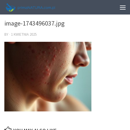
0
image-1743496037.jpg
BY
·
1 KWIETNIA 2025