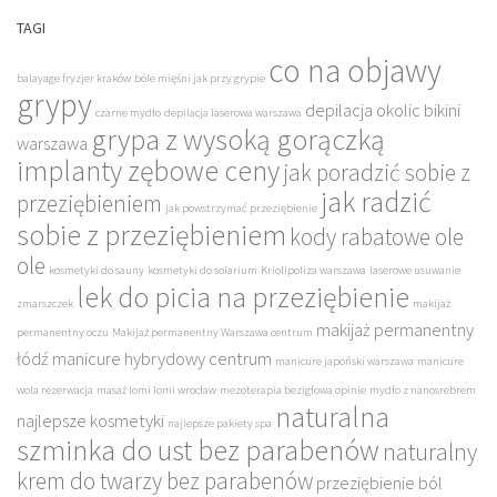
TAGI
co na objawy
balayage fryzjer kraków
bóle mięśni jak przy grypie
grypy
depilacja okolic bikini
czarne mydło
depilacja laserowa warszawa
grypa z wysoką gorączką
warszawa
implanty zębowe ceny
jak poradzić sobie z
jak radzić
przeziębieniem
jak powstrzymać przeziębienie
sobie z przeziębieniem
kody rabatowe ole
ole
kosmetyki do sauny
kosmetyki do solarium
Kriolipoliza warszawa
laserowe usuwanie
lek do picia na przeziębienie
zmarszczek
makijaż
makijaż permanentny
permanentny oczu
Makijaż permanentny Warszawa centrum
łódź
manicure hybrydowy centrum
manicure japoński warszawa
manicure
wola rezerwacja
masaż lomi lomi wrocław
mezoterapia bezigłowa opinie
mydło z nanosrebrem
naturalna
najlepsze kosmetyki
najlepsze pakiety spa
szminka do ust bez parabenów
naturalny
krem do twarzy bez parabenów
przeziębienie ból