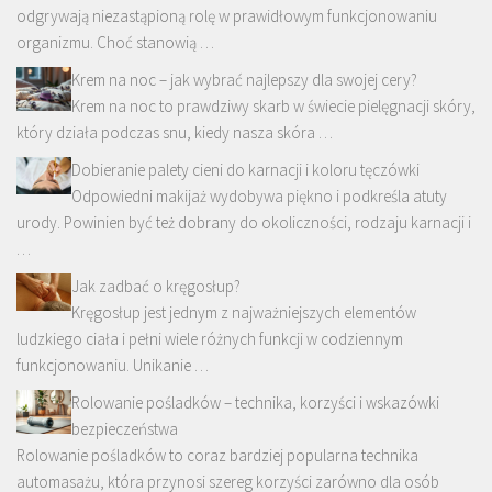
odgrywają niezastąpioną rolę w prawidłowym funkcjonowaniu
organizmu. Choć stanowią …
Krem na noc – jak wybrać najlepszy dla swojej cery?
Krem na noc to prawdziwy skarb w świecie pielęgnacji skóry,
który działa podczas snu, kiedy nasza skóra …
Dobieranie palety cieni do karnacji i koloru tęczówki
Odpowiedni makijaż wydobywa piękno i podkreśla atuty
urody. Powinien być też dobrany do okoliczności, rodzaju karnacji i
…
Jak zadbać o kręgosłup?
Kręgosłup jest jednym z najważniejszych elementów
ludzkiego ciała i pełni wiele różnych funkcji w codziennym
funkcjonowaniu. Unikanie …
Rolowanie pośladków – technika, korzyści i wskazówki
bezpieczeństwa
Rolowanie pośladków to coraz bardziej popularna technika
automasażu, która przynosi szereg korzyści zarówno dla osób