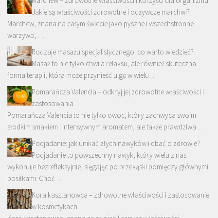
Marchew – zdrowotne właściwości i korzyści dla organizmu
Jakie są właściwości zdrowotne i odżywcze marchwi?
Marchew, znana na całym świecie jako pyszne i wszechstronne
warzywo, …
Rodzaje masażu specjalistycznego: co warto wiedzieć?
Masaż to nie tylko chwila relaksu, ale również skuteczna
forma terapii, która może przynieść ulgę w wielu …
Pomarańcza Valencia – odkryj jej zdrowotne właściwości i
zastosowania
Pomarańcza Valencia to nie tylko owoc, który zachwyca swoim
słodkim smakiem i intensywnym aromatem, ale także prawdziwa …
Podjadanie: jak unikać złych nawyków i dbać o zdrowie?
Podjadanie to powszechny nawyk, który wielu z nas
wykonuje bezrefleksyjnie, sięgając po przekąski pomiędzy głównymi
posiłkami. Choć …
Kora kasztanowca – zdrowotne właściwości i zastosowanie
w kosmetykach