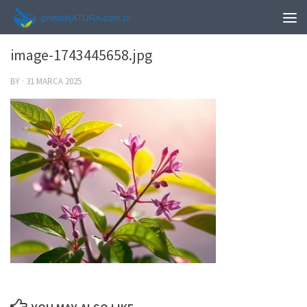
0
image-1743445658.jpg
BY
·
31 MARCA 2025