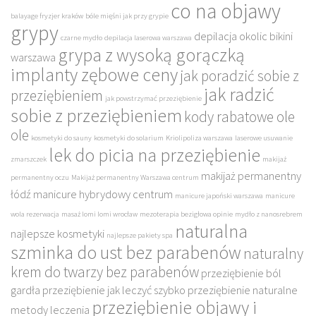
co na objawy
balayage fryzjer kraków
bóle mięśni jak przy grypie
grypy
depilacja okolic bikini
czarne mydło
depilacja laserowa warszawa
grypa z wysoką gorączką
warszawa
implanty zębowe ceny
jak poradzić sobie z
jak radzić
przeziębieniem
jak powstrzymać przeziębienie
sobie z przeziębieniem
kody rabatowe ole
ole
kosmetyki do sauny
kosmetyki do solarium
Kriolipoliza warszawa
laserowe usuwanie
lek do picia na przeziębienie
zmarszczek
makijaż
makijaż permanentny
permanentny oczu
Makijaż permanentny Warszawa centrum
łódź
manicure hybrydowy centrum
manicure japoński warszawa
manicure
wola rezerwacja
masaż lomi lomi wrocław
mezoterapia bezigłowa opinie
mydło z nanosrebrem
naturalna
najlepsze kosmetyki
najlepsze pakiety spa
szminka do ust bez parabenów
naturalny
krem do twarzy bez parabenów
przeziębienie ból
gardła
przeziębienie jak leczyć szybko
przeziębienie naturalne
przeziębienie objawy i
metody leczenia