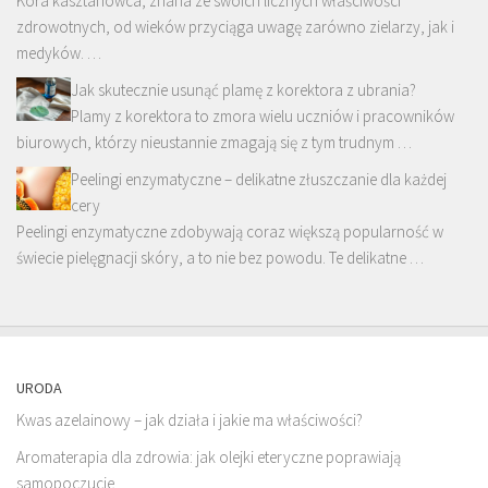
Kora kasztanowca, znana ze swoich licznych właściwości
zdrowotnych, od wieków przyciąga uwagę zarówno zielarzy, jak i
medyków. …
Jak skutecznie usunąć plamę z korektora z ubrania?
Plamy z korektora to zmora wielu uczniów i pracowników
biurowych, którzy nieustannie zmagają się z tym trudnym …
Peelingi enzymatyczne – delikatne złuszczanie dla każdej
cery
Peelingi enzymatyczne zdobywają coraz większą popularność w
świecie pielęgnacji skóry, a to nie bez powodu. Te delikatne …
URODA
Kwas azelainowy – jak działa i jakie ma właściwości?
Aromaterapia dla zdrowia: jak olejki eteryczne poprawiają
samopoczucie