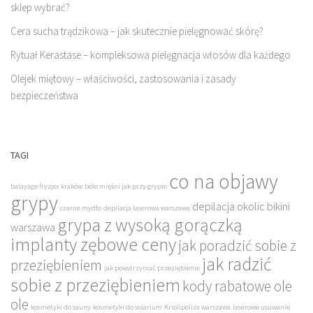
sklep wybrać?
Cera sucha trądzikowa – jak skutecznie pielęgnować skórę?
Rytuał Kerastase – kompleksowa pielęgnacja włosów dla każdego
Olejek miętowy – właściwości, zastosowania i zasady
bezpieczeństwa
TAGI
co na objawy
balayage fryzjer kraków
bóle mięśni jak przy grypie
grypy
depilacja okolic bikini
czarne mydło
depilacja laserowa warszawa
grypa z wysoką gorączką
warszawa
implanty zębowe ceny
jak poradzić sobie z
jak radzić
przeziębieniem
jak powstrzymać przeziębienie
sobie z przeziębieniem
kody rabatowe ole
ole
kosmetyki do sauny
kosmetyki do solarium
Kriolipoliza warszawa
laserowe usuwanie