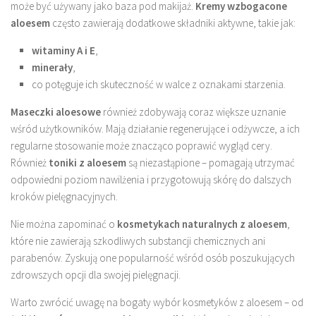
może być używany jako baza pod makijaż.
Kremy wzbogacone
aloesem
często zawierają dodatkowe składniki aktywne, takie jak:
witaminy A i E
,
minerały
,
co potęguje ich skuteczność w walce z oznakami starzenia.
Maseczki aloesowe
również zdobywają coraz większe uznanie
wśród użytkowników. Mają działanie regenerujące i odżywcze, a ich
regularne stosowanie może znacząco poprawić wygląd cery.
Również
toniki z aloesem
są niezastąpione – pomagają utrzymać
odpowiedni poziom nawilżenia i przygotowują skórę do dalszych
kroków pielęgnacyjnych.
Nie można zapominać o
kosmetykach naturalnych z aloesem
,
które nie zawierają szkodliwych substancji chemicznych ani
parabenów. Zyskują one popularność wśród osób poszukujących
zdrowszych opcji dla swojej pielęgnacji.
Warto zwrócić uwagę na bogaty wybór kosmetyków z aloesem – od