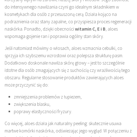
do intensywnego nawilżania czyni go idealnym składnikiem w
kosmetykach dla osób z przesuszoną cerą. Działa kojąco na
podrażnienia oraz stany zapalne, co przyspiesza proces regeneracji
naskórka. Ponadto, dzięki obecności
witamin C, E i B
, aloes
wspomaga gojenie ran i poprawia ogólny stan skóry.
Jeśli natomiast mówimy o włosach, aloes wzmacnia cebulki, co
sprzyja ich szybszemu wzrostowi oraz polepsza strukturę pasm.
Dodatkowo doskonale nawilża skórę głowy – jest to szczególnie
istotne dla osób zmagających się z suchością czy wrażliwością tego
obszaru. Regularne stosowanie produktów zawierających aloes
może przyczynić się do:
zmniejszenia problemów z łupieżem,
zwiększenia blasku,
poprawy elastyczności fryzury.
Co więcej, aloes działa jak naturalny peeling: skutecznie usuwa
martwe komórki naskórka, odświeżając jego wygląd. W połączeniu z