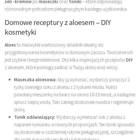
żeli
i
kremów
po
maseczki
oraz
toniki
– które odpowiadają
różnorodnym potrzebom pielęgnacyjnym każdego użytkownika.
Domowe receptury z aloesem – DIY
kosmetyki
Aloes
to niezwykle wartościowy składnik idealny do
przygotowywania kosmetyków w domowym zaciszu. Tworzenie ich
jest szybkie i bezproblemowe. Oto kilka inspirujących przepisów
DIY
z aloesem, które pomogą zadbać o Twoją skórę oraz włosy.
Maseczka aloesowa:
Aby ją wykonać, wystarczy połączyć 1
łyżkę świeżego soku z aloesu z 2 łyżkami miodu. Nałóż
powstałą mieszankę na twarz na około 10-15 minut, a następnie
spłucz ciepłą wodą. Taki zabieg doskonale nawilża i regeneruje
skórę.
Tonik odświeżający:
Wystarczy wymieszać sok z aloesu z
naparem rumianku w równych proporcjach. Ten tonik sprawdzi
się doskonale w codziennej rutynie pielęgnacyjnej, szczególnie
dla osób mających cerę tłustą lub trądzikową.