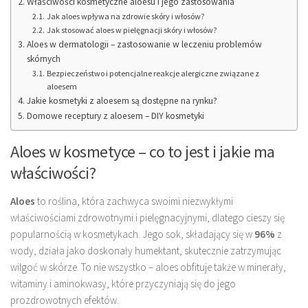
Właściwości kosmetyczne aloesu i jego zastosowania
Jak aloes wpływa na zdrowie skóry i włosów?
Jak stosować aloes w pielęgnacji skóry i włosów?
Aloes w dermatologii – zastosowanie w leczeniu problemów
skórnych
Bezpieczeństwo i potencjalne reakcje alergiczne związane z
aloesem
Jakie kosmetyki z aloesem są dostępne na rynku?
Domowe receptury z aloesem – DIY kosmetyki
Aloes w kosmetyce – co to jest i jakie ma
właściwości?
Aloes
to roślina, która zachwyca swoimi niezwykłymi
właściwościami zdrowotnymi i pielęgnacyjnymi, dlatego cieszy się
popularnością w kosmetykach. Jego sok, składający się w
96%
z
wody, działa jako doskonały humektant, skutecznie zatrzymując
wilgoć w skórze. To nie wszystko – aloes obfituje także w minerały,
witaminy i aminokwasy, które przyczyniają się do jego
prozdrowotnych efektów.