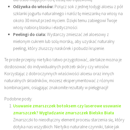
Odżywka do włosów:
Połącz sok z jednej łodygi aloesu z pół
szklanki jogurtu naturalnego i nałóż tę mieszankę na włosy na
około 30 minut przed myciem. Dzięki temu zabiegowi Twoje
włosy nabiorą blasku i elastyczności.
Peelingi do ciała:
Wystarczy zmieszać żel aloesowy z
mielonym cukrem lub solą morską, aby uzyskać naturalny
peeling, który złuszczy naskórek i pobudzi krążenie.
Te proste przepisy nie tylko łatwo przygotować, ale także można je
dostosować do indywidualnych potrzeb skóry czy włosów.
Korzystając z dobroczynnych właściwości aloesu oraz innych
naturalnych składników, możesz eksperymentować z różnymi
kombinacjami, osiągając znakomite rezultaty w pielęgnacji!
Podobne posty:
Usuwanie zmarszczek botoksem czy laserowe usuwanie
zmarszczek? Wygładzanie zmarszczek Bielsko Biała
Zmarszczki to nieodłączny element procesu starzenia się, który
dotyka nas wszystkich. Nie tylko naturalne czynniki, takie jak