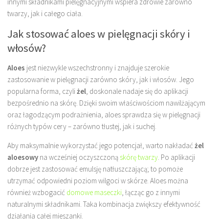
innymi składnikami pielęgnacyjnymi wspiera zdrowie zarówno
twarzy, jak i całego ciała.
Jak stosować aloes w pielęgnacji skóry i
włosów?
Aloes
jest niezwykle wszechstronny i znajduje szerokie
zastosowanie w pielęgnacji zarówno skóry, jak i włosów. Jego
popularna forma, czyli
żel
, doskonale nadaje się do aplikacji
bezpośrednio na skórę. Dzięki swoim właściwościom nawilżającym
oraz łagodzącym podrażnienia, aloes sprawdza się w pielęgnacji
różnych typów cery – zarówno tłustej, jak i suchej.
Aby maksymalnie wykorzystać jego potencjał, warto nakładać
żel
aloesowy
na wcześniej oczyszczoną
skórę twarzy
. Po aplikacji
dobrze jest zastosować emulsję natłuszczającą; to pomoże
utrzymać odpowiedni poziom wilgoci w skórze. Aloes można
również wzbogacić
domowe maseczki
, łącząc go z innymi
naturalnymi składnikami. Taka kombinacja zwiększy efektywność
działania całej mieszanki.