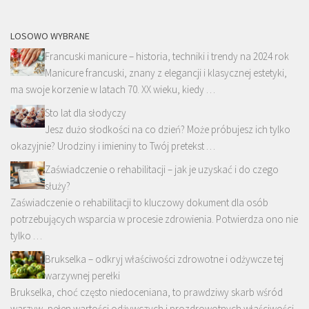
LOSOWO WYBRANE
Francuski manicure – historia, techniki i trendy na 2024 rok
Manicure francuski, znany z elegancji i klasycznej estetyki,
ma swoje korzenie w latach 70. XX wieku, kiedy …
Sto lat dla słodyczy
Jesz dużo słodkości na co dzień? Może próbujesz ich tylko
okazyjnie? Urodziny i imieniny to Twój pretekst …
Zaświadczenie o rehabilitacji – jak je uzyskać i do czego
służy?
Zaświadczenie o rehabilitacji to kluczowy dokument dla osób
potrzebujących wsparcia w procesie zdrowienia. Potwierdza ono nie
tylko …
Brukselka – odkryj właściwości zdrowotne i odżywcze tej
warzywnej perełki
Brukselka, choć często niedoceniana, to prawdziwy skarb wśród
warzyw, pełen wartości odżywczych i prozdrowotnych właściwości.