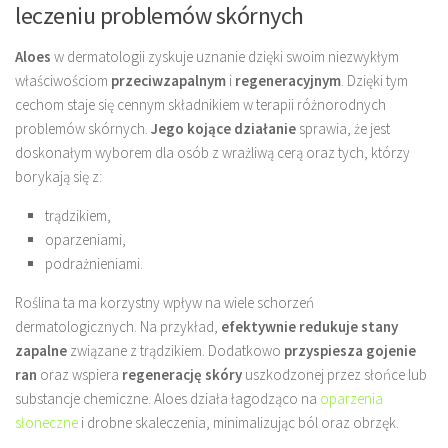
leczeniu problemów skórnych
Aloes
w dermatologii zyskuje uznanie dzięki swoim niezwykłym
właściwościom
przeciwzapalnym
i
regeneracyjnym
. Dzięki tym
cechom staje się cennym składnikiem w terapii różnorodnych
problemów skórnych.
Jego kojące działanie
sprawia, że jest
doskonałym wyborem dla osób z wrażliwą cerą oraz tych, którzy
borykają się z:
trądzikiem,
oparzeniami,
podrażnieniami.
Roślina ta ma korzystny wpływ na wiele schorzeń
dermatologicznych. Na przykład,
efektywnie redukuje stany
zapalne
związane z trądzikiem. Dodatkowo
przyspiesza gojenie
ran
oraz wspiera
regenerację skóry
uszkodzonej przez słońce lub
substancje chemiczne. Aloes działa łagodząco na
oparzenia
słoneczne
i drobne skaleczenia, minimalizując ból oraz obrzęk.