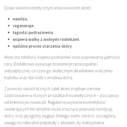
Dzięki swoim kosmetycznym właściwościom aloes:
nawilża
,
regeneruje
,
łagodzi podrażnienia
,
wspiera walkę z wolnymi rodnikami
,
opóźnia proces starzenia skóry
.
Aloes ma zdolność kojenia podrażnień oraz poprawiania jędrności
cery. Dodatkowo wykazuje działanie przeciwzapalne i
antyseptyczne, co czyni go skutecznym składnikiem w leczeniu
trądziku oraz dla osób z wrażliwą skórą.
Z powodu swoich licznych zalet aloes znajduje szerokie
zastosowanie w różnych produktach kosmetycznych – począwszy
od kremów po maseczki. Regularne używanie kosmetyków
zawierających ten składnik może znacząco poprawić kondycję
skóry oraz jej ogólny wygląd. Dlatego warto zwrócić szczególną
uwagę na naturalne preparaty z aloesem, by maksymalnie