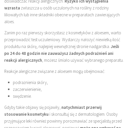
doświadczać reakcji alergicznych.
Ryzyko ich wystąpienia
wzrasta
zwłaszcza u osób uczulonych na rośliny z rodziny
liliowatych lub inne składniki obecne w preparatach zawierających
aloes.
Zanim po raz pierwszy skorzystasz z kosmetyków z aloesem, warto
przeprowadzić test uczuleniowy. Wystarczy nałożyć niewielką ilość
produktu na skórę, najlepiej wewnętrznej stronie nadgarstka.
Jeśli
po 24 do 48 godzin nie zauważysz żadnych podrażnień ani
reakcji alergicznych
, możesz śmiało używać wybranego preparatu.
Reakcje alergiczne związane z aloesem mogą obejmować:
podrażnienia skóry,
zaczerwienienie,
swędzenie.
Gdyby takie objawy się pojawiły,
natychmiast przerwij
stosowanie kosmetyku
i skonsultuj się z dermatologiem. Osoby
przyjmujące leki również powinny porozmawiać ze specjalistą przed
rozpoczęciem kuracji aloesowej, ponieważ
może ona wpływać na