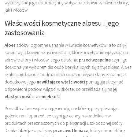
wykorzystać jego dobroczynny wpływ na zdrowie zarówno skóry,
jak i włosów.
Właściwości kosmetyczne aloesu i jego
zastosowania
Aloes
zdobył ogromne uznanie w świecie kosmetyków, a to dzięki
swoim wyjątkowym właściwościom, które pozytywnie wpływają na
zdrowie skóry i włosów. Jego działanie
przeciwzapalne
czyni go
doskonałym wyborem dla osób borykających się z trądzikiem. Aloes
skutecznie łagodzi podrażnienia oraz zmniejsza stany zapalne, a
dodatkowo jego
nawilżające właściwości
pomagają utrzymać
odpowiedni poziom wilgoci w skórze, co przekłada się na jej
elastyczność
oraz
miękkość
.
Ponadto aloes wspiera regenerację naskórka, przyspieszając
gojenie ran i oparzeń, co czyni go cennym składnikiem w
produktach przeznaczonych do pielęgnacji uszkodzonej skóry.
Działa także jako potężny
przeciwutleniacz
, który chroni skórę