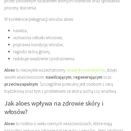
przed szkodliwym działaniem wolnych rodników oraz spowalnia
procesy starzenia.
W kontekście pielęgnacji włosów aloes:
nawilża,
wzmacnia cebulki włosowe,
poprawia kondycję włosów,
łagodzi skórę głowy,
redukuje swędzenie i podrażnienia.
Aloes
to niezwykle wszechstronny
składnik kosmetyków
, dzięki
swoim właściwościom:
nawilżającym
,
regenerującym
oraz
przeciwzapalnym
. Szczególnie polecany jest osobom z cerą
trądzikową oraz tym z problemami ze skórą suchą czy wrażliwą.
Jak aloes wpływa na zdrowie skóry i
włosów?
Aloes
to roślina o wielu cennych właściwościach, które mają
korzystny wpływ na zdrowie naszej skóry i włosów. Jego zdolność