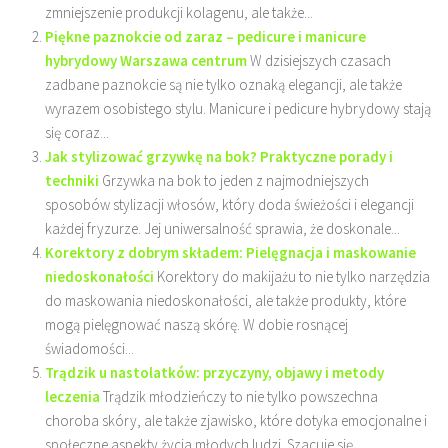
zmniejszenie produkcji kolagenu, ale także...
Piękne paznokcie od zaraz – pedicure i manicure
hybrydowy Warszawa centrum
W dzisiejszych czasach
zadbane paznokcie są nie tylko oznaką elegancji, ale także
wyrazem osobistego stylu. Manicure i pedicure hybrydowy stają
się coraz...
Jak stylizować grzywkę na bok? Praktyczne porady i
techniki
Grzywka na bok to jeden z najmodniejszych
sposobów stylizacji włosów, który doda świeżości i elegancji
każdej fryzurze. Jej uniwersalność sprawia, że doskonale...
Korektory z dobrym składem: Pielęgnacja i maskowanie
niedoskonałości
Korektory do makijażu to nie tylko narzędzia
do maskowania niedoskonałości, ale także produkty, które
mogą pielęgnować naszą skórę. W dobie rosnącej
świadomości...
Trądzik u nastolatków: przyczyny, objawy i metody
leczenia
Trądzik młodzieńczy to nie tylko powszechna
choroba skóry, ale także zjawisko, które dotyka emocjonalne i
społeczne aspekty życia młodych ludzi. Szacuje się,...