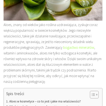
Aloes, znany od wieków jako roślina uzdrawiająca, zyskuje coraz
większą popularność w świecie kosmetyków. Jego niezwykłe
właściwości, takie jak działanie nawilżające, przeciwzapalne i
regeneracyjne, sprawiają, że jest to nieoceniony składnik wielu
produktów pielęgnacyjnych. Zawierający
bogactwo minerałów
,
witamin i aminokwasów, aloes nie tylko wzbogaca kosmetyki, ale
również wpływa na zdrowie skóry i włosów. Dzięki swoim unikalnym
właściwościom, aloes stał się kluczowym elementem w walce z
problemami skórnymi, takimi jak trądzik czy podrażnienia. Warto
przyjrzeć się bliżej tej roślinie, aby odkryć, jak może wpłynąć na
naszą codzienną pielęgnację.
Spis treści
Aloes w kosmetyce – co to jest i jakie ma właściwości?