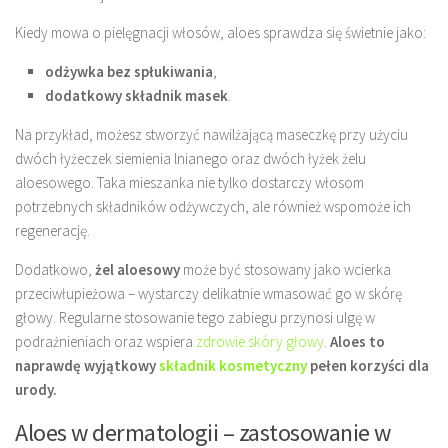
Kiedy mowa o pielęgnacji włosów, aloes sprawdza się świetnie jako:
odżywka bez spłukiwania
,
dodatkowy składnik masek
.
Na przykład, możesz stworzyć nawilżającą maseczkę przy użyciu
dwóch łyżeczek siemienia lnianego oraz dwóch łyżek żelu
aloesowego. Taka mieszanka nie tylko dostarczy włosom
potrzebnych składników odżywczych, ale również wspomoże ich
regenerację.
Dodatkowo,
żel aloesowy
może być stosowany jako wcierka
przeciwłupieżowa – wystarczy delikatnie wmasować go w skórę
głowy. Regularne stosowanie tego zabiegu przynosi ulgę w
podrażnieniach oraz wspiera
zdrowie skóry głowy
.
Aloes to
naprawdę wyjątkowy
składnik kosmetyczny
pełen korzyści dla
urody.
Aloes w dermatologii – zastosowanie w