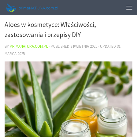
URODA
Aloes w kosmetyce: Właściwości,
zastosowania i przepisy DIY
BY
PRIMANATURA.COM.PL
· PUBLISHED
2 KWIETNIA 2025
· UPDATED
31
MARCA 2025