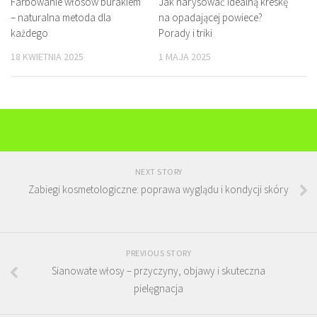
Farbowanie włosów burakiem
Jak narysować idealną kreskę
– naturalna metoda dla
na opadającej powiece?
każdego
Porady i triki
18 KWIETNIA 2025
1 MAJA 2025
NEXT STORY
Zabiegi kosmetologiczne: poprawa wyglądu i kondycji skóry
PREVIOUS STORY
Sianowate włosy – przyczyny, objawy i skuteczna
pielęgnacja