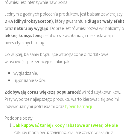
również jest intensywnie nawilżona.
Jednym z godnych polecenia produktów jest balsam zawierający
DHA (dihydroksyaceton)
, który gwarantuje
długotrwały efekt
oraz
naturalny wygląd
. Dobrze jest również rozważyć balsamy o
lekkiej konsystencji
– łatwo się wchłaniają i nie zostawiają
nieestetycznych smug.
Co więcej, balsamy brązujące wzbogacone o dodatkowe
właściwości pielęgnacyjne, takie jak:
wygładzanie,
ujędrnianie skóry.
Zdobywają coraz większą popularność
wśród użytkowników.
Przy wyborze najlepszego produktu warto kierować się swoimi
indywidualnymi potrzebami oraz
typem karnacji
.
Podobne posty:
Jak kupować taniej? Kody rabatowe answear, ole ole
Zakupy mogą być przyjemnością, ale często wiążą się z