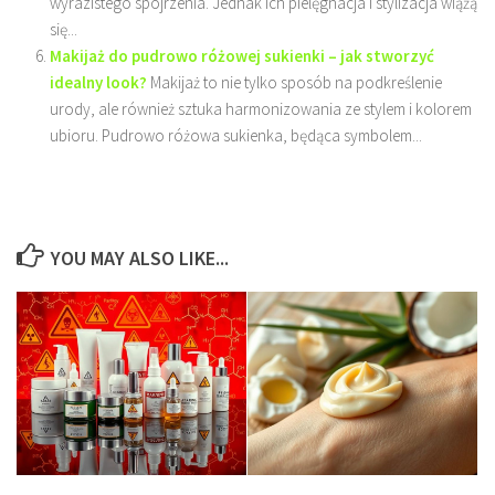
wyrazistego spojrzenia. Jednak ich pielęgnacja i stylizacja wiążą
się...
Makijaż do pudrowo różowej sukienki – jak stworzyć
idealny look?
Makijaż to nie tylko sposób na podkreślenie
urody, ale również sztuka harmonizowania ze stylem i kolorem
ubioru. Pudrowo różowa sukienka, będąca symbolem...
YOU MAY ALSO LIKE...