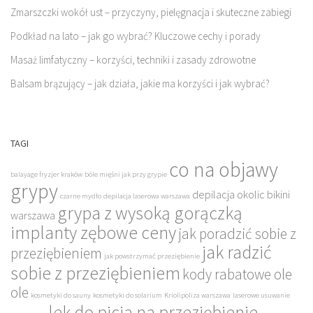
Zmarszczki wokół ust – przyczyny, pielęgnacja i skuteczne zabiegi
Podkład na lato – jak go wybrać? Kluczowe cechy i porady
Masaż limfatyczny – korzyści, techniki i zasady zdrowotne
Balsam brązujący – jak działa, jakie ma korzyści i jak wybrać?
TAGI
co na objawy
balayage fryzjer kraków
bóle mięśni jak przy grypie
grypy
depilacja okolic bikini
czarne mydło
depilacja laserowa warszawa
grypa z wysoką gorączką
warszawa
implanty zębowe ceny
jak poradzić sobie z
jak radzić
przeziębieniem
jak powstrzymać przeziębienie
sobie z przeziębieniem
kody rabatowe ole
ole
kosmetyki do sauny
kosmetyki do solarium
Kriolipoliza warszawa
laserowe usuwanie
lek do picia na przeziębienie