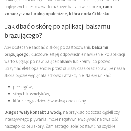
najlepszych efektów warto nałożyć balsam wieczorem;
rano
zobaczysz naturalną opaleniznę, która doda Ci blasku.
Jak dbać o skórę po aplikacji balsamu
brązującego?
Aby skutecznie zadbać o skórę po zastosowaniu
balsamu
brązującego
, kluczowe jest jej odpowiednie nawilżenie. Po aplikacji
warto sięgnąć po nawilżające balsamy lub kremy, co pozwoli
utrzymać efekt opalenizny przez dłuższy czas oraz sprawi, że nasza
skóra będzie wyglądała zdrowo i atrakcyjnie. Należy unikać:
peelingów,
silnych kosmetyków,
które mogą zdzierać warstwę opalenizny.
Długotrwały kontakt z wodą
, na przykład podczas kąpieli czy
intensywnego pływania, może negatywnie wpływać na trwałość
naszego koloru skóry. Zamiast tego lepiej postawić na szybkie