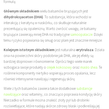
formułą.
Głównym składnikiem
wielu balsamów brązujących jest
dihydroksyaceton (DHA)
. To substancja, która wchodzi w
interakcję z keratyną w naskórku, co skutkuje naturalnie
prezentującą się opalenizną. Warto zwrócić uwagę, że balsamy
brązujące zawierają mniej DHA niż tradycyjne
samoopalacze
. Dzięki
temu ryzyko pojawiania się smug oraz plam jest znacznie mniejsze.
Kolejnym istotnym składnikiem
jest naturalna
erytruloza
. Działa
ona na powierzchni skóry podobnie jak DHA, ale jej efekty są
bardziej stopniowe i równomierne. Oprócz tego wiele marek
wzbogaca swoje produkty o
olejek kokosowy
oraz
masło shea
. Te
roślinne komponenty nie tylko wspierają proces opalania, lecz
również intensywnie nawilżają i regenerują skórę.
Wiele z tych balsamów zawiera także dodatkowe
substancje
nawilżające
oraz witaminy, co znacząco poprawia kondycję skóry.
Nierzadko w formule można znaleźć złoty pył lub drobinki
rozświetlające, które nadają skórze zdrowy blask i podkreślają jej