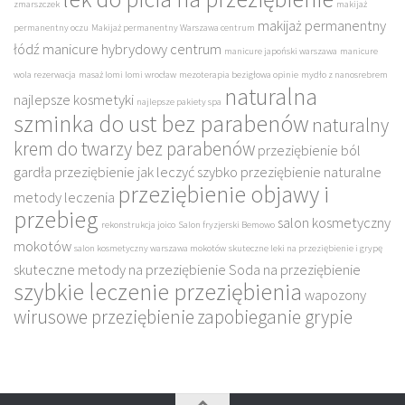
zmarszczek
makijaż
makijaż permanentny
permanentny oczu
Makijaż permanentny Warszawa centrum
łódź
manicure hybrydowy centrum
manicure japoński warszawa
manicure
wola rezerwacja
masaż lomi lomi wrocław
mezoterapia bezigłowa opinie
mydło z nanosrebrem
naturalna
najlepsze kosmetyki
najlepsze pakiety spa
szminka do ust bez parabenów
naturalny
krem do twarzy bez parabenów
przeziębienie ból
gardła
przeziębienie jak leczyć szybko
przeziębienie naturalne
przeziębienie objawy i
metody leczenia
przebieg
salon kosmetyczny
rekonstrukcja joico
Salon fryzjerski Bemowo
mokotów
salon kosmetyczny warszawa mokotów
skuteczne leki na przeziębienie i grypę
skuteczne metody na przeziębienie
Soda na przeziębienie
szybkie leczenie przeziębienia
wapozony
wirusowe przeziębienie
zapobieganie grypie