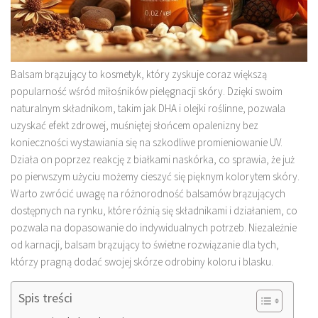
Balsam brązujący to kosmetyk, który zyskuje coraz większą
popularność wśród miłośników pielęgnacji skóry. Dzięki swoim
naturalnym składnikom, takim jak DHA i olejki roślinne, pozwala
uzyskać efekt zdrowej, muśniętej słońcem opalenizny bez
konieczności wystawiania się na szkodliwe promieniowanie UV.
Działa on poprzez reakcję z białkami naskórka, co sprawia, że już
po pierwszym użyciu możemy cieszyć się pięknym kolorytem skóry.
Warto zwrócić uwagę na różnorodność balsamów brązujących
dostępnych na rynku, które różnią się składnikami i działaniem, co
pozwala na dopasowanie do indywidualnych potrzeb. Niezależnie
od karnacji, balsam brązujący to świetne rozwiązanie dla tych,
którzy pragną dodać swojej skórze odrobiny koloru i blasku.
Spis treści