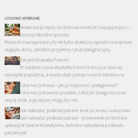
LOSOWO WYBRANE
Skuteczne przepisy na domowe maseczki zwężające pory –
poznaj naturalne sposoby
Maseczki zwężające pory to nie tylko skuteczny sposób na poprawę
wyglądu skóry, ale także przyjemny rytuał pielęgnacyjny, …
Kim jest Elisabetta Franchi?
W ostatnim czasie elisabetta franchi franczyza stała się
niezwykle popularna, a marka stale zyskuje nowych klientów na …
Cera naczynkowa – jak ją rozpoznać i pielęgnować?
Cera naczynkowa to problem, z którym zmaga się coraz
więcej osób, a jej objawy mogą być nie …
Jak nakładać podkład palcami: krok po kroku i wskazówki
Jak nakładać podkład palcami – przewodnik po technice
aplikacji W świecie kosmetyków, technika nakładania podkładu
palcami jest …