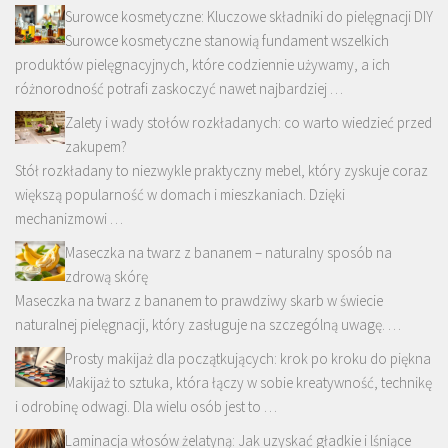
Surowce kosmetyczne: Kluczowe składniki do pielęgnacji DIY
Surowce kosmetyczne stanowią fundament wszelkich
produktów pielęgnacyjnych, które codziennie używamy, a ich
różnorodność potrafi zaskoczyć nawet najbardziej …
Zalety i wady stołów rozkładanych: co warto wiedzieć przed
zakupem?
Stół rozkładany to niezwykle praktyczny mebel, który zyskuje coraz
większą popularność w domach i mieszkaniach. Dzięki
mechanizmowi …
Maseczka na twarz z bananem – naturalny sposób na
zdrową skórę
Maseczka na twarz z bananem to prawdziwy skarb w świecie
naturalnej pielęgnacji, który zasługuje na szczególną uwagę. …
Prosty makijaż dla początkujących: krok po kroku do piękna
Makijaż to sztuka, która łączy w sobie kreatywność, technikę
i odrobinę odwagi. Dla wielu osób jest to …
Laminacja włosów żelatyną: Jak uzyskać gładkie i lśniące