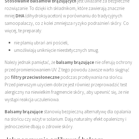
Stosowanie balsamów brązujących
jest uważane za bezpieczne
rozwiązanie. To dzięki ich składnikom, które zawierają znacznie
mniej
DHA
(dihydroksyaceton) w porównaniu do tradycyjnych
samoopalaczy, co z kolei zmniejsza ryzyko podrażnień skóry. Co
więcej, te preparaty:
nie plamią ubrań ani pościeli,
umożliwiają uniknięcie nieestetycznych smug.
Należy jednak pamiętać, że
balsamy brązujące
nie oferują ochrony
przed promieniowaniem UV. Z tego powodu zawsze warto sięgnąć
po
filtry przeciwsłoneczne
podczas przebywania na słońcu.
Przed pierwszym użyciem dobrze jest również przeprowadzić test
alergiczny na niewielkim fragmencie skóry, aby upewnić się, że nie
wystąpi reakcja uczuleniowa.
Balsamy brązujące
stanowią bezpieczną alternatywę dla opalania
na słońcu czy wizyt w solarium. Dają naturalny efekt opalenizny i
jednocześnie dbają o zdrowie skóry.