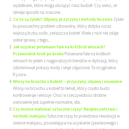
wydatkami, które mogą obciążyć nasz budżet. Czy wiesz, że
istnieje sposób na znaczne...
Co to są żylaki? Objawy, przyczyny i metody leczenia
Żylaki
to powszechny problem zdrowotny, który dotyka coraz
większą liczbę osób, zwłaszcza kobiet. Wiele z nich nie zdaje
sobie sprawy z tego,...
Jak uzyskać połamane fale na krótkich włosach?
Przewodnik krok po kroku
Połamane fale na krótkich
włosach to jeden z najgorętszych trendów w stylizacji, który
zdominował pokazy mody i sesje zdjęciowe. Ta oryginalna
fryzura...
Włosy na brzuchu u kobiet – przyczyny, objawy i usuwanie
Włosy na brzuchu u kobiet to temat, który często budzi
kontrowersje i emocje. Choć w rzeczywistości drobne
owłosienie jest zupełnie normalne, dla...
Czy można malować sztuczne rzęsy? Bezpieczeństwo i
techniki makijażu
Sztuczne rzęsy to prawdziwa rewolucja w
świecie makijażu, pozwalająca na uzyskanie zjawiskowego i