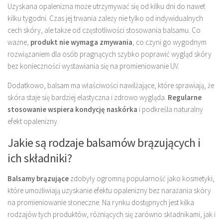
Uzyskana opalenizna może utrzymywać się od kilku dni do nawet
kilku tygodni. Czas jej trwania zależy nie tylko od indywidualnych
cech skóry, ale także od częstotliwości stosowania balsamu. Co
ważne,
produkt nie wymaga zmywania
, co czyni go wygodnym
rozwiązaniem dla osób pragnących szybko poprawić wygląd skóry
bez konieczności wystawiania się na promieniowanie UV.
Dodatkowo, balsam ma właściwości nawilżające, które sprawiają, że
skóra staje się bardziej elastyczna i zdrowo wygląda.
Regularne
stosowanie wspiera kondycję naskórka
i podkreśla naturalny
efekt opalenizny.
Jakie są rodzaje balsamów brązujących i
ich składniki?
Balsamy brązujące
zdobyły ogromną popularność jako kosmetyki,
które umożliwiają uzyskanie efektu opalenizny bez narażania skóry
na promieniowanie słoneczne. Na rynku dostępnych jest kilka
rodzajów tych produktów, różniących się zarówno składnikami, jak i