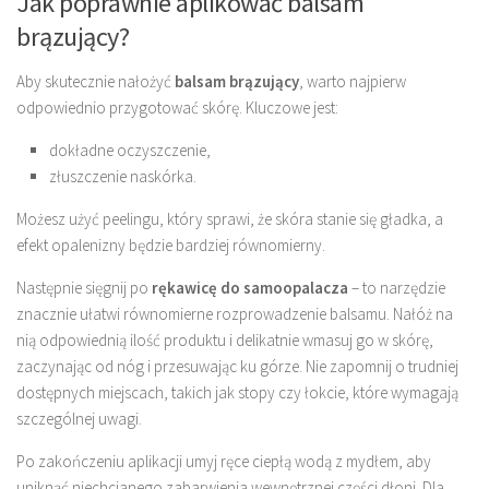
Jak poprawnie aplikować balsam
brązujący?
Aby skutecznie nałożyć
balsam brązujący
, warto najpierw
odpowiednio przygotować skórę. Kluczowe jest:
dokładne oczyszczenie,
złuszczenie naskórka.
Możesz użyć peelingu, który sprawi, że skóra stanie się gładka, a
efekt opalenizny będzie bardziej równomierny.
Następnie sięgnij po
rękawicę do samoopalacza
– to narzędzie
znacznie ułatwi równomierne rozprowadzenie balsamu. Nałóż na
nią odpowiednią ilość produktu i delikatnie wmasuj go w skórę,
zaczynając od nóg i przesuwając ku górze. Nie zapomnij o trudniej
dostępnych miejscach, takich jak stopy czy łokcie, które wymagają
szczególnej uwagi.
Po zakończeniu aplikacji umyj ręce ciepłą wodą z mydłem, aby
uniknąć niechcianego zabarwienia wewnętrznej części dłoni. Dla