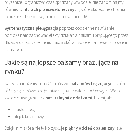
prysznice i ograniczyć czas spędzany w wodzie. Nie zapominajmy
również o
filtrach przeciwsłonecznych
, które skutecznie chronią
skórę przed szkodliwym promieniowaniem UV.
Systematyczna pielęgnacja
poprzez codzienne nawilżanie
pomoże nam zachować efekty działania balsamu brązującego przez
dłuższy okres. Dzięki temu nasza skóra będzie emanować zdrowiem
i blaskiem.
Jakie są najlepsze balsamy brązujące na
rynku?
Na rynku możemy znaleźć mnóstwo
balsamów brązujących
, które
różnią się zarówno składnikami, jak i efektami końcowymi. Warto
zwrócić uwagę na te z
naturalnymi dodatkami
, takimi jak:
masło shea,
olejek kokosowy.
Dzięki nim skóra nie tylko zyskuje
piękny odcień opalenizny
, ale