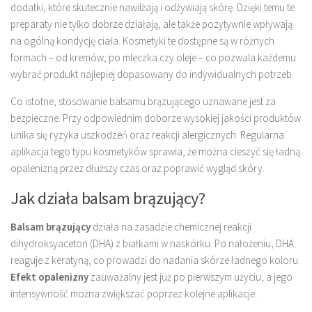
dodatki, które skutecznie nawilżają i odżywiają skórę. Dzięki temu te
preparaty nie tylko dobrze działają, ale także pozytywnie wpływają
na ogólną kondycję ciała. Kosmetyki te dostępne są w różnych
formach – od kremów, po mleczka czy oleje – co pozwala każdemu
wybrać produkt najlepiej dopasowany do indywidualnych potrzeb.
Co istotne, stosowanie balsamu brązującego uznawane jest za
bezpieczne. Przy odpowiednim doborze wysokiej jakości produktów
unika się ryzyka uszkodzeń oraz reakcji alergicznych. Regularna
aplikacja tego typu kosmetyków sprawia, że można cieszyć się ładną
opalenizną przez dłuższy czas oraz poprawić wygląd skóry.
Jak działa balsam brązujący?
Balsam brązujący
działa na zasadzie chemicznej reakcji
dihydroksyaceton (DHA) z białkami w naskórku. Po nałożeniu, DHA
reaguje z keratyną, co prowadzi do nadania skórze ładnego koloru.
Efekt opalenizny
zauważalny jest już po pierwszym użyciu, a jego
intensywność można zwiększać poprzez kolejne aplikacje.