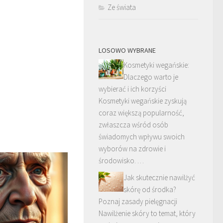
Ze świata
LOSOWO WYBRANE
Kosmetyki wegańskie:
Dlaczego warto je
wybierać i ich korzyści
Kosmetyki wegańskie zyskują
coraz większą popularność,
zwłaszcza wśród osób
świadomych wpływu swoich
wyborów na zdrowie i
środowisko. …
Jak skutecznie nawilżyć
skórę od środka?
Poznaj zasady pielęgnacji
Nawilżenie skóry to temat, który