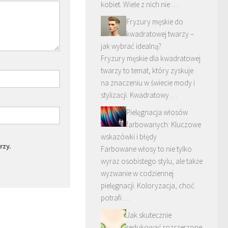
kobiet. Wiele z nich nie …
Fryzury męskie do
kwadratowej twarzy –
jak wybrać idealną?
Fryzury męskie dla kwadratowej
twarzy to temat, który zyskuje
na znaczeniu w świecie mody i
stylizacji. Kwadratowy …
Pielęgnacja włosów
farbowanych: Kluczowe
wskazówki i błędy
rzy.
Farbowane włosy to nie tylko
wyraz osobistego stylu, ale także
wyzwanie w codziennej
pielęgnacji. Koloryzacja, choć
potrafi …
Jak skutecznie
redukować rozszerzone