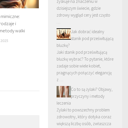
zyskuje na znaczeniu w
dzisiejszym świecie, gdzie
zdrowy wygląd cery jest często
 mimiczne:
…
rodzaje i
metody walki
Jak dobrać idealny
stanik pod prześwitującą
 2025
bluzkę?
Jaki stanik pod prześwitującą
bluzkę wybrać? To pytanie, które
zadaje sobie wiele kobiet,
pragnących połączyć elegancję
z …
Co to są żylaki? Objawy,
przyczyny i metody
leczenia
Żylaki to powszechny problem
zdrowotny, który dotyka coraz
większą liczbę osób, zwłaszcza