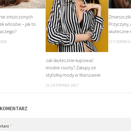
nie zniszczonych
Zmarszczki
k włosów – jak to
Przyczyny, 
dlaczego?
skuteczne 
2025
27 CZERWCA
Jak skutecznie kupować
modne ciuchy? Zakupy ze
stylistką mody w Warszawie
21 LISTOPADA 2017
 KOMENTARZ
ntarz
*