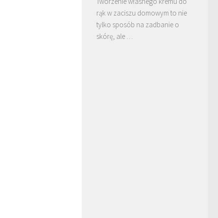
Tworzenie własnego kremu do
rąk w zaciszu domowym to nie
tylko sposób na zadbanie o
skórę, ale …