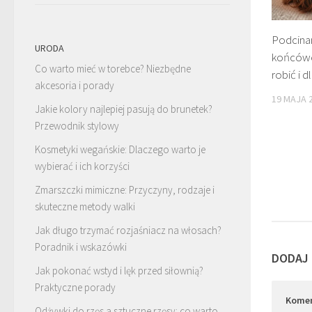
Podcina
URODA
końcówe
Co warto mieć w torebce? Niezbędne
robić i 
akcesoria i porady
19 MAJA 
Jakie kolory najlepiej pasują do brunetek?
Przewodnik stylowy
Kosmetyki wegańskie: Dlaczego warto je
wybierać i ich korzyści
Zmarszczki mimiczne: Przyczyny, rodzaje i
skuteczne metody walki
Jak długo trzymać rozjaśniacz na włosach?
Poradnik i wskazówki
DODAJ
Jak pokonać wstyd i lęk przed siłownią?
Praktyczne porady
Kome
Odżywki do rzęs a sztuczne rzęsy: co warto