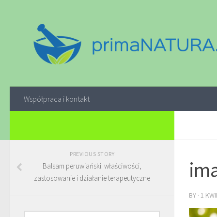
Współpraca i kontakt
PREVIOUS STORY
ima
Balsam peruwiański: właściwości,
zastosowanie i działanie terapeutyczne
BY
·
1 KWI