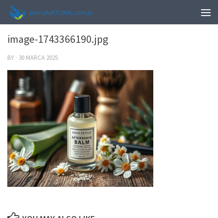
0
image-1743366190.jpg
BY
·
30 MARCA 2025