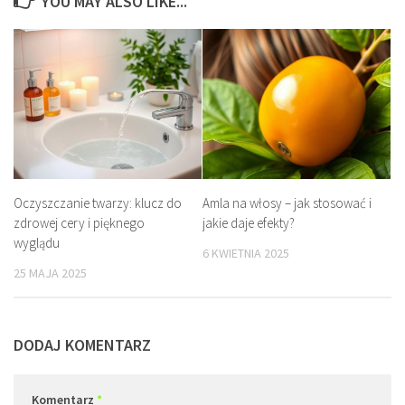
YOU MAY ALSO LIKE...
Oczyszczanie twarzy: klucz do
Amla na włosy – jak stosować i
zdrowej cery i pięknego
jakie daje efekty?
wyglądu
6 KWIETNIA 2025
25 MAJA 2025
DODAJ KOMENTARZ
Komentarz
*