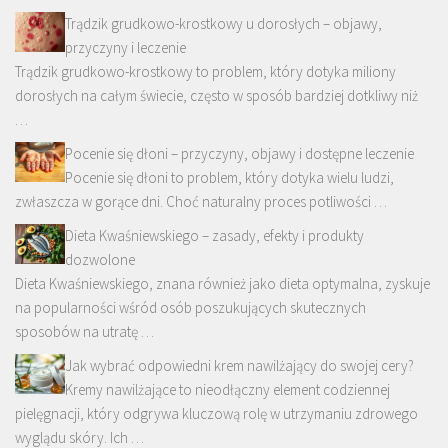
Trądzik grudkowo-krostkowy u dorosłych – objawy,
przyczyny i leczenie
Trądzik grudkowo-krostkowy to problem, który dotyka miliony
dorosłych na całym świecie, często w sposób bardziej dotkliwy niż
…
Pocenie się dłoni – przyczyny, objawy i dostępne leczenie
Pocenie się dłoni to problem, który dotyka wielu ludzi,
zwłaszcza w gorące dni. Choć naturalny proces potliwości …
Dieta Kwaśniewskiego – zasady, efekty i produkty
dozwolone
Dieta Kwaśniewskiego, znana również jako dieta optymalna, zyskuje
na popularności wśród osób poszukujących skutecznych
sposobów na utratę …
Jak wybrać odpowiedni krem nawilżający do swojej cery?
Kremy nawilżające to nieodłączny element codziennej
pielęgnacji, który odgrywa kluczową rolę w utrzymaniu zdrowego
wyglądu skóry. Ich …