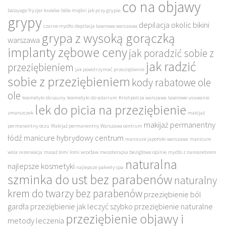
co na objawy
balayage fryzjer kraków
bóle mięśni jak przy grypie
grypy
depilacja okolic bikini
czarne mydło
depilacja laserowa warszawa
grypa z wysoką gorączką
warszawa
implanty zębowe ceny
jak poradzić sobie z
jak radzić
przeziębieniem
jak powstrzymać przeziębienie
sobie z przeziębieniem
kody rabatowe ole
ole
kosmetyki do sauny
kosmetyki do solarium
Kriolipoliza warszawa
laserowe usuwanie
lek do picia na przeziębienie
zmarszczek
makijaż
makijaż permanentny
permanentny oczu
Makijaż permanentny Warszawa centrum
łódź
manicure hybrydowy centrum
manicure japoński warszawa
manicure
wola rezerwacja
masaż lomi lomi wrocław
mezoterapia bezigłowa opinie
mydło z nanosrebrem
naturalna
najlepsze kosmetyki
najlepsze pakiety spa
szminka do ust bez parabenów
naturalny
krem do twarzy bez parabenów
przeziębienie ból
gardła
przeziębienie jak leczyć szybko
przeziębienie naturalne
przeziębienie objawy i
metody leczenia