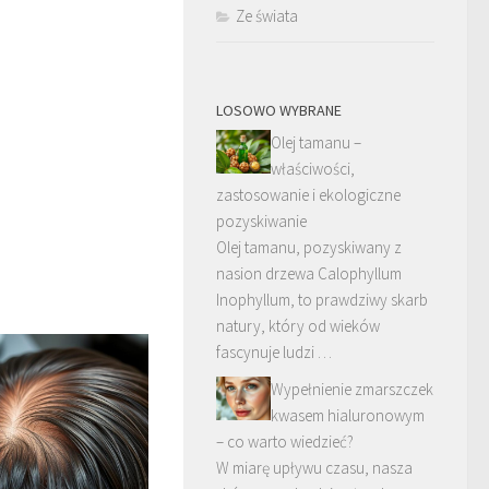
Ze świata
LOSOWO WYBRANE
Olej tamanu –
właściwości,
zastosowanie i ekologiczne
pozyskiwanie
Olej tamanu, pozyskiwany z
nasion drzewa Calophyllum
Inophyllum, to prawdziwy skarb
natury, który od wieków
fascynuje ludzi …
Wypełnienie zmarszczek
kwasem hialuronowym
– co warto wiedzieć?
W miarę upływu czasu, nasza