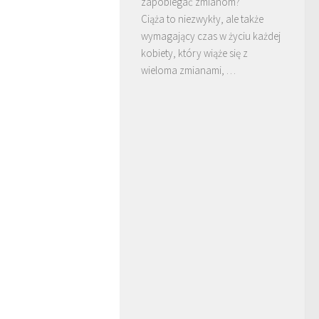
zapobiegać zmianom?
Ciąża to niezwykły, ale także
wymagający czas w życiu każdej
kobiety, który wiąże się z
wieloma zmianami, …