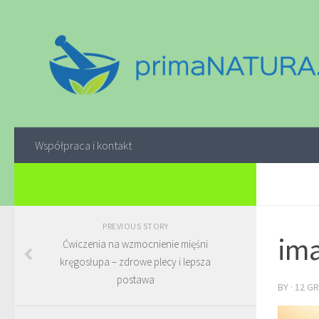
Współpraca i kontakt
PREVIOUS STORY
ima
Ćwiczenia na wzmocnienie mięśni
kręgosłupa – zdrowe plecy i lepsza
postawa
BY
·
12 GR