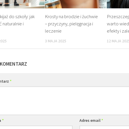
ijaż do szkoły: jak
Krosty na brodzie i żuchwie
Przeszcze
 naturalnie i
– przyczyny, pielęgnacja i
warto wied
leczenie
efekty i za
2025
3 MAJA 2025
12 MAJA 202
 KOMENTARZ
ntarz
*
a
*
Adres email
*