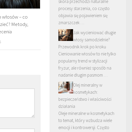
skóra przechodzi naturalne
procesy starzenia, co często
objawia się pojawieniem się
p włosów – co
zmarszczek …
zieć? Metody,
lecenia
Jak wycieniować długie
włosy samodzielnie?
5
Przewodnik krok po kroku
Cieniowanie włosów to nie tylko
popularny trend w stylizacji
fryzur, ale również sposób na
nadanie długim pasmom …
Olej mineralny w
kosmetykach:
bezpieczeństwo i właściwości
działania
Oleje mineralne w kosmetykach
to temat, który wzbudza wiele
emocji i kontrowersji. Często