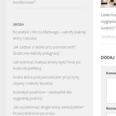
monitorować?
Lekki mak
wyglądać
URODA
świeżo?
Kosmetyki z Morza Martwego – sekrety pięknej
19 LIPCA 
skóry i włosów
Jak zadbać o skórki przy paznokciach?
Skuteczne metody pielęgnacji
DODAJ
Jak wykonać makijaż smoky eyes? Krok po
kroku do perfekcji
Kome
Gruba skóra pod paznokciami: przyczyny,
objawy i metody leczenia
Kosmetyki podróżne – niezbędnik dla
wygodnej podróży
Jak wycieniować długie włosy samodzielnie?
Nazw
Przewodnik krok po kroku