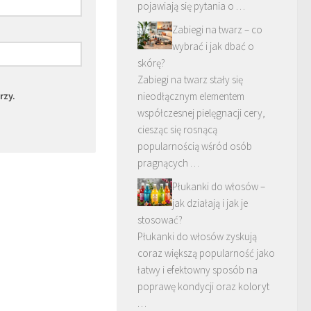
pojawiają się pytania o …
Zabiegi na twarz – co
wybrać i jak dbać o
skórę?
Zabiegi na twarz stały się
rzy.
nieodłącznym elementem
współczesnej pielęgnacji cery,
ciesząc się rosnącą
popularnością wśród osób
pragnących …
Płukanki do włosów –
jak działają i jak je
stosować?
Płukanki do włosów zyskują
coraz większą popularność jako
łatwy i efektowny sposób na
poprawę kondycji oraz koloryt
…