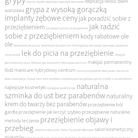
depilacja okolic bikini
czarne mydło
depilacja laserowa warszawa
grypa z wysoką gorączką
warszawa
implanty zębowe ceny
jak poradzić sobie z
jak radzić
przeziębieniem
jak powstrzymać przeziębienie
sobie z przeziębieniem
kody rabatowe ole
ole
kosmetyki do sauny
kosmetyki do solarium
Kriolipoliza warszawa
laserowe usuwanie
lek do picia na przeziębienie
zmarszczek
makijaż
makijaż permanentny
permanentny oczu
Makijaż permanentny Warszawa centrum
łódź
manicure hybrydowy centrum
manicure japoński warszawa
manicure
wola rezerwacja
masaż lomi lomi wrocław
mezoterapia bezigłowa opinie
mydło z nanosrebrem
naturalna
najlepsze kosmetyki
najlepsze pakiety spa
szminka do ust bez parabenów
naturalny
krem do twarzy bez parabenów
przeziębienie ból
gardła
przeziębienie jak leczyć szybko
przeziębienie naturalne
przeziębienie objawy i
metody leczenia
przebieg
salon kosmetyczny
rekonstrukcja joico
Salon fryzjerski Bemowo
mokotów
salon kosmetyczny warszawa mokotów
skuteczne leki na przeziębienie i grypę