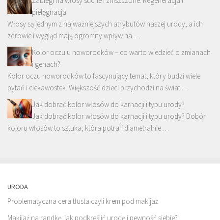
Zabiegi na włosy suche i zniszczone: Regeneracja i
pielęgnacja
Włosy są jednym z najważniejszych atrybutów naszej urody, a ich
zdrowie i wygląd mają ogromny wpływ na …
Kolor oczu u noworodków – co warto wiedzieć o zmianach
i genach?
Kolor oczu noworodków to fascynujący temat, który budzi wiele
pytań i ciekawostek. Większość dzieci przychodzi na świat …
Jak dobrać kolor włosów do karnacji i typu urody?
Jak dobrać kolor włosów do karnacji i typu urody? Dobór
koloru włosów to sztuka, która potrafi diametralnie …
URODA
Problematyczna cera tłusta czyli krem pod makijaż
Makijaż na randkę: jak podkreślić urodę i pewność siebie?