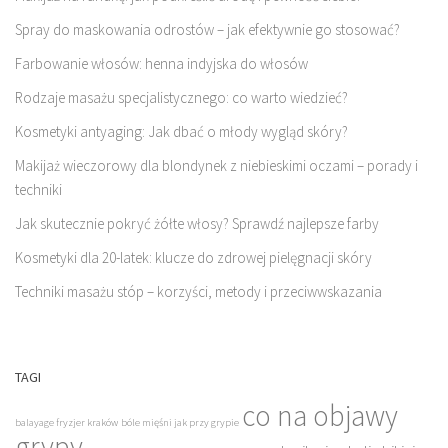
Spray do maskowania odrostów – jak efektywnie go stosować?
Farbowanie włosów: henna indyjska do włosów
Rodzaje masażu specjalistycznego: co warto wiedzieć?
Kosmetyki antyaging: Jak dbać o młody wygląd skóry?
Makijaż wieczorowy dla blondynek z niebieskimi oczami – porady i
techniki
Jak skutecznie pokryć żółte włosy? Sprawdź najlepsze farby
Kosmetyki dla 20-latek: klucze do zdrowej pielęgnacji skóry
Techniki masażu stóp – korzyści, metody i przeciwwskazania
TAGI
co na objawy
balayage fryzjer kraków
bóle mięśni jak przy grypie
grypy