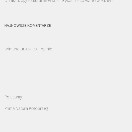
Odmładzające składniki w kosmetykach – co warto wiedzieć?
NAJNOWSZE KOMENTARZE
primanatura sklep – opinie
Polecamy:
Prima Natura Kołobrzeg