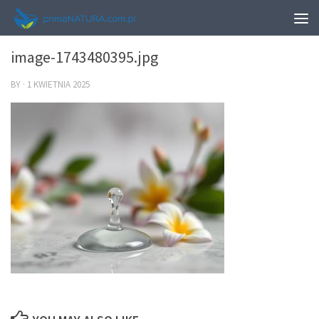
0
image-1743480395.jpg
BY
·
1 KWIETNIA 2025