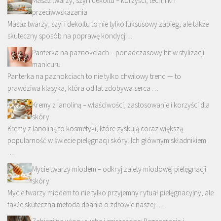
Masaż twarzy, szyi i dekoltu – korzyści, techniki i
przeciwwskazania
Masaż twarzy, szyi i dekoltu to nie tylko luksusowy zabieg, ale także
skuteczny sposób na poprawę kondycji …
Panterka na paznokciach – ponadczasowy hit w stylizacji
manicuru
Panterka na paznokciach to nie tylko chwilowy trend — to
prawdziwa klasyka, która od lat zdobywa serca …
Kremy z lanoliną – właściwości, zastosowanie i korzyści dla
skóry
Kremy z lanoliną to kosmetyki, które zyskują coraz większą
popularność w świecie pielęgnacji skóry. Ich głównym składnikiem
…
Mycie twarzy miodem – odkryj zalety miodowej pielęgnacji
skóry
Mycie twarzy miodem to nie tylko przyjemny rytuał pielęgnacyjny, ale
także skuteczna metoda dbania o zdrowie naszej …