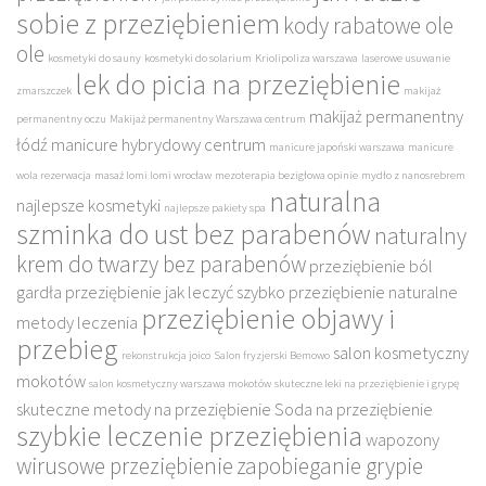
sobie z przeziębieniem
kody rabatowe ole
ole
kosmetyki do sauny
kosmetyki do solarium
Kriolipoliza warszawa
laserowe usuwanie
lek do picia na przeziębienie
zmarszczek
makijaż
makijaż permanentny
permanentny oczu
Makijaż permanentny Warszawa centrum
łódź
manicure hybrydowy centrum
manicure japoński warszawa
manicure
wola rezerwacja
masaż lomi lomi wrocław
mezoterapia bezigłowa opinie
mydło z nanosrebrem
naturalna
najlepsze kosmetyki
najlepsze pakiety spa
szminka do ust bez parabenów
naturalny
krem do twarzy bez parabenów
przeziębienie ból
gardła
przeziębienie jak leczyć szybko
przeziębienie naturalne
przeziębienie objawy i
metody leczenia
przebieg
salon kosmetyczny
rekonstrukcja joico
Salon fryzjerski Bemowo
mokotów
salon kosmetyczny warszawa mokotów
skuteczne leki na przeziębienie i grypę
skuteczne metody na przeziębienie
Soda na przeziębienie
szybkie leczenie przeziębienia
wapozony
wirusowe przeziębienie
zapobieganie grypie