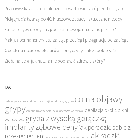
Przeciwwskazania do tatuażu: co warto wiedzieć przed decyzją?
Pielęgnacja twarzy po 40: Kluczowe zasady i skuteczne metody
Etniczne typy urody: jak podkreślić swoje naturalne piękno?
Makijaż permanentny ust: zalety, przebieg i pielęgnacja po zabiegu
Odcisk na nosie od okularów – przyczyny i jak zapobiegać?
Zioła na cerę: jak naturalnie poprawić zdrowie skóry?
TAGI
co na objawy
balayage fryzjer kraków
bóle mięśni jak przy grypie
grypy
depilacja okolic bikini
czarne mydło
depilacja laserowa warszawa
grypa z wysoką gorączką
warszawa
implanty zębowe ceny
jak poradzić sobie z
jak radzić
przeziębieniem
jak powstrzymać przeziębienie