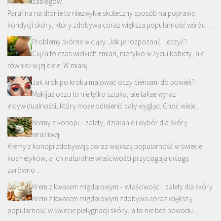
zabiegów
Parafina na dłonie to niezwykle skuteczny sposób na poprawę
kondycji skóry, który zdobywa coraz większą popularność wśród …
Problemy skórne w ciąży: Jak je rozpoznać i leczyć?
Ciąża to czas wielkich zmian, nie tylko w życiu kobiety, ale
również w jej ciele. W miarę …
Jak krok po kroku malować oczy cieniami do powiek?
Makijaż oczu to nie tylko sztuka, ale także wyraz
indywidualności, który może odmienić cały wygląd. Choć wiele …
Kremy z konopi – zalety, działanie i wybór dla skóry
wrażliwej
Kremy z konopi zdobywają coraz większą popularność w świecie
kosmetyków, a ich naturalne właściwości przyciągają uwagę
zarówno …
Krem z kwasem migdałowym – właściwości i zalety dla skóry
Krem z kwasem migdałowym zdobywa coraz większą
popularność w świecie pielęgnacji skóry, a to nie bez powodu. …