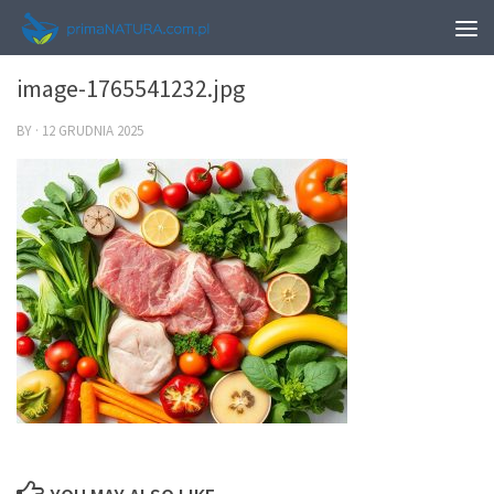
0
image-1765541232.jpg
BY
·
12 GRUDNIA 2025