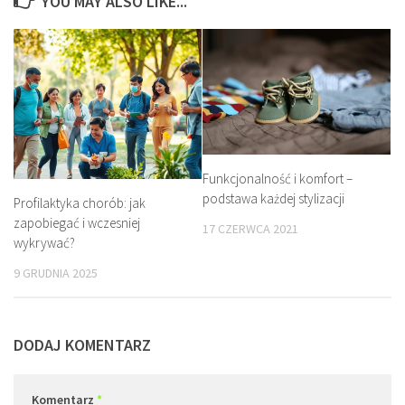
YOU MAY ALSO LIKE...
Funkcjonalność i komfort –
podstawa każdej stylizacji
Profilaktyka chorób: jak
zapobiegać i wczesniej
17 CZERWCA 2021
wykrywać?
9 GRUDNIA 2025
DODAJ KOMENTARZ
Komentarz
*