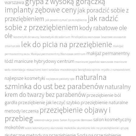
grypa z wysoką gorączką
warszawa
implanty zębowe ceny
jak poradzić sobie z
jak radzić
przeziębieniem
jak powstrzymać przeziębienie
sobie z przeziębieniem
kody rabatowe ole
ole
kosmetyki do sauny
kosmetyki do solarium
Kriolipoliza warszawa
laserowe usuwanie
lek do picia na przeziębienie
zmarszczek
makijaż
makijaż permanentny
permanentny oczu
Makijaż permanentny Warszawa centrum
łódź
manicure hybrydowy centrum
manicure japoński warszawa
manicure
wola rezerwacja
masaż lomi lomi wrocław
mezoterapia bezigłowa opinie
mydło z nanosrebrem
naturalna
najlepsze kosmetyki
najlepsze pakiety spa
szminka do ust bez parabenów
naturalny
krem do twarzy bez parabenów
przeziębienie ból
gardła
przeziębienie jak leczyć szybko
przeziębienie naturalne
przeziębienie objawy i
metody leczenia
przebieg
salon kosmetyczny
rekonstrukcja joico
Salon fryzjerski Bemowo
mokotów
salon kosmetyczny warszawa mokotów
skuteczne leki na przeziębienie i grypę
skuteczne metody na przeziębienie
Soda na przeziębienie