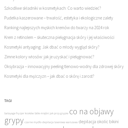
Szkodliwe składniki w kosmetykach: Co warto wiedzieć?
Pudełka kaszerowane – trwałość, estetyka i ekologiczne zalety
Ranking najlepszych męskich kremów do twarzy na 2024 rok
Krem z retinolem – skuteczna pielęgnacja skóry i jej właściwości
Kosmetyki antyaging: Jak dbać o młody wygląd skóry?
Zimne kolory włosów: jak je uzyskać i pielęgnować?
Oksybrazja – innowacyjny peeling tlenowo-wodny dla zdrowej skóry
Kosmetyki dla mężczyzn – jak dbać o skórę i zarost?
TAGI
co na objawy
balayage fryzjer kraków
bóle mięśni jak przy grypie
grypy
depilacja okolic bikini
czarne mydło
depilacja laserowa warszawa