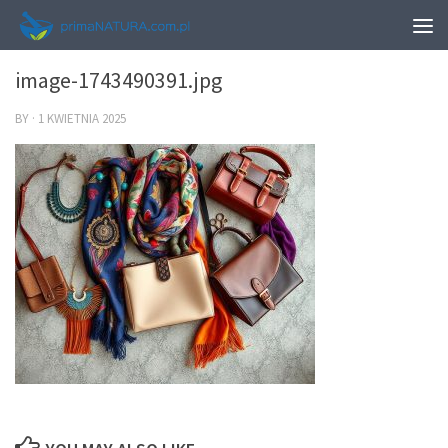
0
image-1743490391.jpg
BY
·
1 KWIETNIA 2025