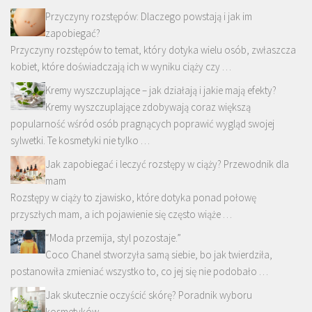
Przyczyny rozstępów: Dlaczego powstają i jak im
zapobiegać?
Przyczyny rozstępów to temat, który dotyka wielu osób, zwłaszcza
kobiet, które doświadczają ich w wyniku ciąży czy …
Kremy wyszczuplające – jak działają i jakie mają efekty?
Kremy wyszczuplające zdobywają coraz większą
popularność wśród osób pragnących poprawić wygląd swojej
sylwetki. Te kosmetyki nie tylko …
Jak zapobiegać i leczyć rozstępy w ciąży? Przewodnik dla
mam
Rozstępy w ciąży to zjawisko, które dotyka ponad połowę
przyszłych mam, a ich pojawienie się często wiąże …
“Moda przemija, styl pozostaje.”
Coco Chanel stworzyła samą siebie, bo jak twierdziła,
postanowiła zmieniać wszystko to, co jej się nie podobało …
Jak skutecznie oczyścić skórę? Poradnik wyboru
kosmetyków