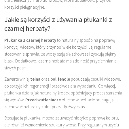
dla chemicznych farb do włosów, która dodatkowo przynosi
korzyści pielęgnacyjne.
Jakie są korzyści z używania płukanki z
czarnej herbaty?
Płukanka z czarnej herbaty
to naturalny sposób na poprawę
kondycji włosów, który przynosi wiele korzyści. Jej regularne
stosowanie sprawia, że włosy stają się zdrowsze i zyskują piękny
blask. Dodatkowo, czarna herbata ma zdolność przyciemniania
siwych pasm.
Zawarte w niej
teina
oraz
polifenole
pobudzają cebulki włosowe,
co sprzyja ich regeneracji i przeciwdziała wypadaniu. Co więcej,
płukanka działa jak naturalny środek opóźniający proces starzenia
się włosów.
Przeciwutleniacze
obecne w herbacie pomagają
zachować naturalny kolor przez dłuższy czas.
Stosując tę płukankę, można zauważyć nie tylko poprawę koloru,
ale również wzmocnienie struktury włosa. Przy regularnym użyciu