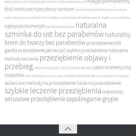
makijaż permanentny
permanentny oczu
Makijaż permanentny Warszawa centrum
łódź
manicure hybrydowy centrum
manicure japoński warszawa
manicure
wola rezerwacja
masaż lomi lomi wrocław
mezoterapia bezigłowa opinie
mydło z nanosrebrem
naturalna
najlepsze kosmetyki
najlepsze pakiety spa
szminka do ust bez parabenów
naturalny
krem do twarzy bez parabenów
przeziębienie ból
gardła
przeziębienie jak leczyć szybko
przeziębienie naturalne
przeziębienie objawy i
metody leczenia
przebieg
salon kosmetyczny
rekonstrukcja joico
Salon fryzjerski Bemowo
mokotów
salon kosmetyczny warszawa mokotów
skuteczne leki na przeziębienie i grypę
skuteczne metody na przeziębienie
Soda na przeziębienie
szybkie leczenie przeziębienia
wapozony
wirusowe przeziębienie
zapobieganie grypie