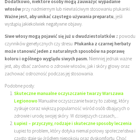
Dodatkowo, niektóre osoby mogą zauważyć wypadanie
włosów
przy nadmiernym lub niewłaściwym stosowaniu płukanki.
Ważne jest, aby unikać częstego używania preparatu
, jeśli
wystąpią jakiekolwiek negatywne objawy.
Siwe włosy mogą pojawić się już u dwudziestolatków
z powodu
czynników genetycznych czy stresu.
Płukanka z czarnej herbaty
może stanowić jeden z naturalnych sposobów na poprawę
koloru i ogólnego wyglądu siwych pasm.
Niemniej jednak ważne
jest, aby dbać zarówno o zdrowie włosów, jak i skóry głowy oraz
zachować ostrożność podczas jej stosowania.
Podobne posty:
Skuteczne manualne oczyszczanie twarzy Warszawa
Legionowo
Manualne oczyszczanie twarzy to zabieg, który
zyskuje coraz większą popularność wśród osób dbających o
zdrowie i urodę swojej skóry. W dzisiejszych czasach,...
Łupież – przyczyny, rodzaje i skuteczne sposoby leczenia
Łupież to problem, który dotyka niemal połowy społeczeństwa i
często staje się źródłem niepokoju oraz dyskomfortu. Choć