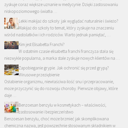
zyskuje coraz większe uznanie w medycynie. Dzięki zastosowaniu
niskopoziomowego światła …
Lekki makijaż do szkoły: jak wyglądać naturalnie i świeżo?
Makijaż do szkoły to temat, który zyskuje na znaczeniu
wśród nastolatków i ich rodziców. Warto jednak pamiętać, …
Kim jest Elisabetta Franchi?
W ostatnim czasie elisabetta franchi franczyza stała się
niezwykle popularna, a marka stale zyskuje nowych klientów na …
Zapobieganie grypie. Jak ochronić się przed grypą?
Wirusowe przeziębienie
Osłabienie organizmu, niewłaściwa ilość snu i przepracowanie,
może przyczynić się do rozwoju choroby. Pierwsze objawy, które
daje …
Benzoesan benzylu w kosmetykach – właściwości,
zastosowanie i bezpieczeństwo
Benzoesan benzylu, choć może brzmieć jak skomplikowana
chemiczna nazwa, jest powszechnie stosowanym składnikiem w