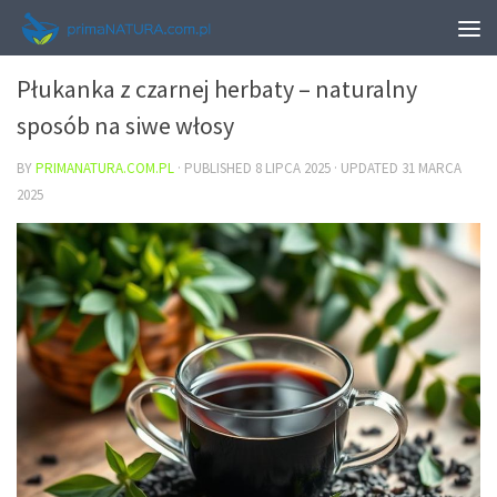
URODA
Płukanka z czarnej herbaty – naturalny
sposób na siwe włosy
BY
PRIMANATURA.COM.PL
· PUBLISHED
8 LIPCA 2025
· UPDATED
31 MARCA
2025