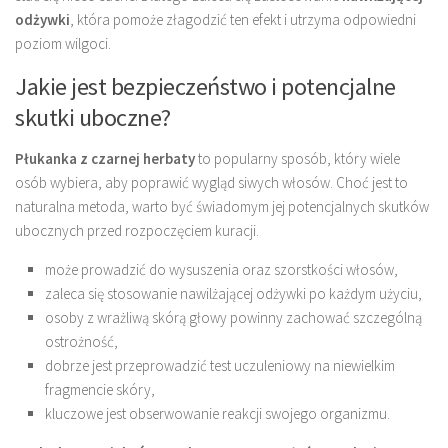
odżywki
, która pomoże złagodzić ten efekt i utrzyma odpowiedni
poziom wilgoci.
Jakie jest bezpieczeństwo i potencjalne
skutki uboczne?
Płukanka z czarnej herbaty
to popularny sposób, który wiele
osób wybiera, aby poprawić wygląd siwych włosów. Choć jest to
naturalna metoda, warto być świadomym jej potencjalnych skutków
ubocznych przed rozpoczęciem kuracji.
może prowadzić do wysuszenia oraz szorstkości włosów,
zaleca się stosowanie nawilżającej odżywki po każdym użyciu,
osoby z wrażliwą skórą głowy powinny zachować szczególną
ostrożność,
dobrze jest przeprowadzić test uczuleniowy na niewielkim
fragmencie skóry,
kluczowe jest obserwowanie reakcji swojego organizmu.