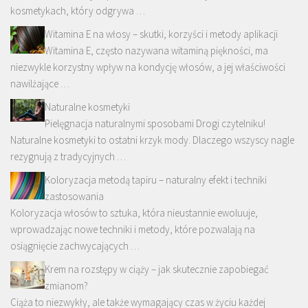
kosmetykach, który odgrywa …
Witamina E na włosy – skutki, korzyści i metody aplikacji
Witamina E, często nazywana witaminą piękności, ma
niezwykle korzystny wpływ na kondycję włosów, a jej właściwości
nawilżające …
Naturalne kosmetyki
Pielęgnacja naturalnymi sposobami Drogi czytelniku!
Naturalne kosmetyki to ostatni krzyk mody. Dlaczego wszyscy nagle
rezygnują z tradycyjnych …
Koloryzacja metodą tapiru – naturalny efekt i techniki
zastosowania
Koloryzacja włosów to sztuka, która nieustannie ewoluuje,
wprowadzając nowe techniki i metody, które pozwalają na
osiągnięcie zachwycających …
Krem na rozstępy w ciąży – jak skutecznie zapobiegać
zmianom?
Ciąża to niezwykły, ale także wymagający czas w życiu każdej