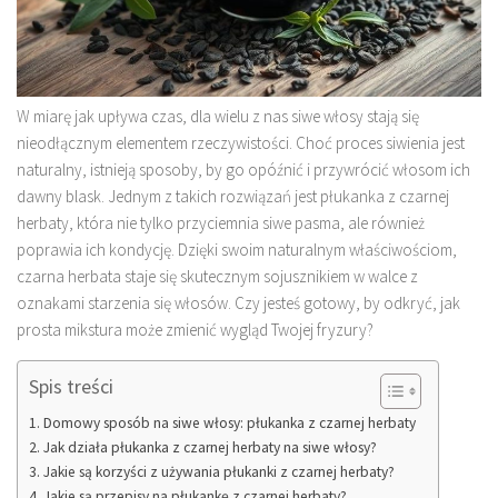
W miarę jak upływa czas, dla wielu z nas siwe włosy stają się
nieodłącznym elementem rzeczywistości. Choć proces siwienia jest
naturalny, istnieją sposoby, by go opóźnić i przywrócić włosom ich
dawny blask. Jednym z takich rozwiązań jest płukanka z czarnej
herbaty, która nie tylko przyciemnia siwe pasma, ale również
poprawia ich kondycję. Dzięki swoim naturalnym właściwościom,
czarna herbata staje się skutecznym sojusznikiem w walce z
oznakami starzenia się włosów. Czy jesteś gotowy, by odkryć, jak
prosta mikstura może zmienić wygląd Twojej fryzury?
Spis treści
Domowy sposób na siwe włosy: płukanka z czarnej herbaty
Jak działa płukanka z czarnej herbaty na siwe włosy?
Jakie są korzyści z używania płukanki z czarnej herbaty?
Jakie są przepisy na płukankę z czarnej herbaty?