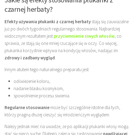
czarnej herbaty?
Efekty używania płukanki z czarnej herbaty
stają się zauważalne
już po dwóch tygodniach regularnego stosowania. Najbardziej
widocznym rezultatem jest
przyciemnienie siwych włosów
, co
sprawia, że stają się one mniej rzucające się w oczy. Co więcej,
płukanka korzystnie wpływa na kondycję włosów, nadając im
zdrowy i zadbany wygląd
.
Innym atutem tego naturalnego preparatu jest:
odświeżenie koloru,
nadanie blasku kosmykom,
spowolnienie procesu siwienia.
Regularne stosowanie
może być szczególnie istotne dla tych,
którzy pragną dłużej cieszyć się młodzieńczym wyglądem.
Należy jednak mieć na uwadze, że po aplikacji płukanki włosy mogą
stać się nieco suche. Dlatego zaleca się zastosowanie
nawilżającej