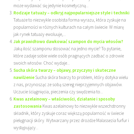
może wydawać się jedynie kosmetyczną...
Rodzaje tatuaży – odkryj najpopularniejsze style i techniki
Tatuaże to niezwykle osobista forma wyrazu, która zyskuje na
popularności w różnych kulturach na całym świecie. W miarę
jak rynek tatuaży ewoluuje,...
Jak prawidłowo dawkować szampon do mycia włosów?
Jaką ilość szamponu stosować na jedno mycie? To pytanie,
które zadaje sobie wiele osób pragnących zadbać o zdrowie
swoich włosów. Choć wydaje...
Sucha skóra twarzy – objawy, przyczyny i skuteczne
nawilżenie
Sucha skóra twarzy to problem, który dotyka wielu
z nas, przynosząc ze sobą szereg nieprzyjemnych objawów.
Uczucie ściągnięcia, pieczenia czy swędzenia to...
Kwas azelainowy – właściwości, działanie i sposoby
zastosowania
Kwas azelainowy to niezwykle wszechstronny
składnik, który zyskuje coraz większą popularność w świecie
pielęgnacji skóry. Wytwarzany przez drożdże Malassezia furfur i
występujący...