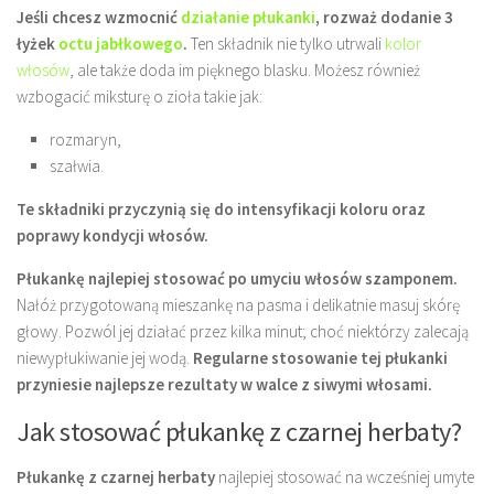
Jeśli chcesz wzmocnić
działanie płukanki
, rozważ dodanie
3
łyżek
octu jabłkowego
.
Ten składnik nie tylko utrwali
kolor
włosów
, ale także doda im pięknego blasku. Możesz również
wzbogacić miksturę o zioła takie jak:
rozmaryn,
szałwia.
Te składniki przyczynią się do intensyfikacji koloru oraz
poprawy kondycji włosów.
Płukankę najlepiej stosować po umyciu włosów szamponem.
Nałóż przygotowaną mieszankę na pasma i delikatnie masuj skórę
głowy. Pozwól jej działać przez kilka minut; choć niektórzy zalecają
niewypłukiwanie jej wodą.
Regularne stosowanie tej płukanki
przyniesie najlepsze rezultaty w walce z siwymi włosami.
Jak stosować płukankę z czarnej herbaty?
Płukankę z czarnej herbaty
najlepiej stosować na wcześniej umyte