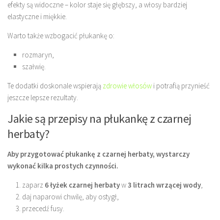
efekty są widoczne – kolor staje się głębszy, a włosy bardziej
elastyczne i miękkie.
Warto także wzbogacić płukankę o:
rozmaryn,
szałwię.
Te dodatki doskonale wspierają
zdrowie włosów
i potrafią przynieść
jeszcze lepsze rezultaty.
Jakie są przepisy na płukankę z czarnej
herbaty?
Aby przygotować płukankę z czarnej herbaty, wystarczy
wykonać kilka prostych czynności.
zaparz
6 łyżek czarnej herbaty
w
3 litrach wrzącej wody
,
daj naparowi chwilę, aby ostygł,
przecedź fusy.