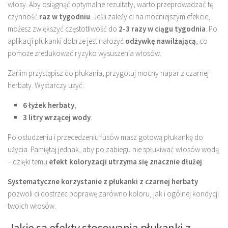
włosy. Aby osiągnąć optymalne rezultaty, warto przeprowadzać tę
czynność
raz w tygodniu
. Jeśli zależy ci na mocniejszym efekcie,
możesz zwiększyć częstotliwość do
2-3 razy w ciągu tygodnia
. Po
aplikacji płukanki dobrze jest nałożyć
odżywkę nawilżającą
, co
pomoże zredukować ryzyko wysuszenia włosów.
Zanim przystąpisz do płukania, przygotuj mocny napar z czarnej
herbaty. Wystarczy użyć:
6 łyżek herbaty
,
3 litry wrzącej wody
.
Po ostudzeniu i przecedzeniu fusów masz gotową płukankę do
użycia. Pamiętaj jednak, aby po zabiegu nie spłukiwać włosów wodą
– dzięki temu
efekt koloryzacji utrzyma się znacznie dłużej
.
Systematyczne korzystanie z płukanki z czarnej herbaty
pozwoli ci dostrzec poprawę zarówno koloru, jak i ogólnej kondycji
twoich włosów.
Jakie są efekty stosowania płukanki z