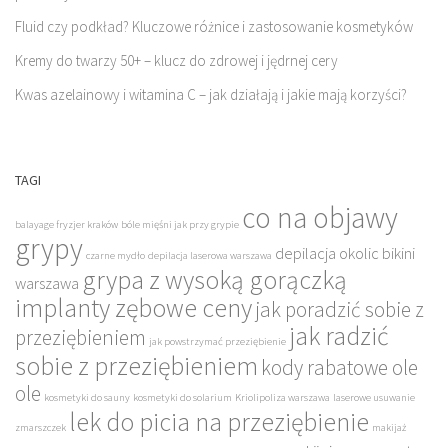
Fluid czy podkład? Kluczowe różnice i zastosowanie kosmetyków
Kremy do twarzy 50+ – klucz do zdrowej i jędrnej cery
Kwas azelainowy i witamina C – jak działają i jakie mają korzyści?
TAGI
co na objawy
balayage fryzjer kraków
bóle mięśni jak przy grypie
grypy
depilacja okolic bikini
czarne mydło
depilacja laserowa warszawa
grypa z wysoką gorączką
warszawa
implanty zębowe ceny
jak poradzić sobie z
jak radzić
przeziębieniem
jak powstrzymać przeziębienie
sobie z przeziębieniem
kody rabatowe ole
ole
kosmetyki do sauny
kosmetyki do solarium
Kriolipoliza warszawa
laserowe usuwanie
lek do picia na przeziębienie
zmarszczek
makijaż