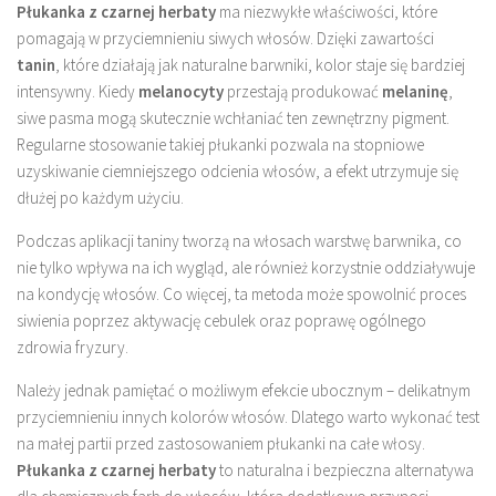
Płukanka z czarnej herbaty
ma niezwykłe właściwości, które
pomagają w przyciemnieniu siwych włosów. Dzięki zawartości
tanin
, które działają jak naturalne barwniki, kolor staje się bardziej
intensywny. Kiedy
melanocyty
przestają produkować
melaninę
,
siwe pasma mogą skutecznie wchłaniać ten zewnętrzny pigment.
Regularne stosowanie takiej płukanki pozwala na stopniowe
uzyskiwanie ciemniejszego odcienia włosów, a efekt utrzymuje się
dłużej po każdym użyciu.
Podczas aplikacji taniny tworzą na włosach warstwę barwnika, co
nie tylko wpływa na ich wygląd, ale również korzystnie oddziaływuje
na kondycję włosów. Co więcej, ta metoda może spowolnić proces
siwienia poprzez aktywację cebulek oraz poprawę ogólnego
zdrowia fryzury.
Należy jednak pamiętać o możliwym efekcie ubocznym – delikatnym
przyciemnieniu innych kolorów włosów. Dlatego warto wykonać test
na małej partii przed zastosowaniem płukanki na całe włosy.
Płukanka z czarnej herbaty
to naturalna i bezpieczna alternatywa