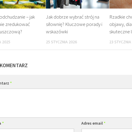
odchudzanie – jak
Jak dobrze wybrać strój na
Rzadkie ch
nie zredukować
siłownię? Kluczowe porady i
objawy, dia
tłuszczową?
wskazówki
skuteczne 
A 2025
25 STYCZNIA 2026
23 STYCZNIA
 KOMENTARZ
ntarz
*
a
*
Adres email
*