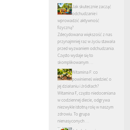
Jak skutecznie zacząć
odchudzanie i
wprowadzić aktywność
fizyczną?
Zdecydowana większość z nas
przynajmniej raz w życiu stawała
przed wyzwaniem odchudzania.
Często wydaje się to
skomplikowanym …
Witamina F: co
powinieneś wiedzieć o
jej działaniu i źródłach?
Witamina F, często niedoceniana
w codziennej diecie, odgrywa
niezwykle istotną rolę w naszym
zdrowiu. To grupa
nienasyconych …