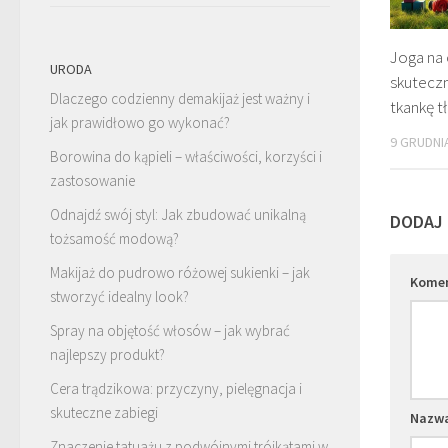
Joga na 
URODA
skutecz
Dlaczego codzienny demakijaż jest ważny i
tkankę 
jak prawidłowo go wykonać?
9 GRUDNI
Borowina do kąpieli – właściwości, korzyści i
zastosowanie
Odnajdź swój styl: Jak zbudować unikalną
DODAJ
tożsamość modową?
Makijaż do pudrowo różowej sukienki – jak
Kome
stworzyć idealny look?
Spray na objętość włosów – jak wybrać
najlepszy produkt?
Cera trądzikowa: przyczyny, pielęgnacja i
skuteczne zabiegi
Nazw
Znaczenie tatuażu z podwójnymi trójkątami w