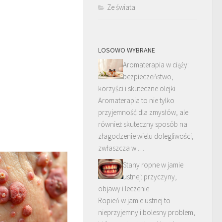
Ze świata
LOSOWO WYBRANE
Aromaterapia w ciąży:
bezpieczeństwo,
korzyści i skuteczne olejki
Aromaterapia to nie tylko
przyjemność dla zmysłów, ale
również skuteczny sposób na
złagodzenie wielu dolegliwości,
zwłaszcza w …
Stany ropne w jamie
ustnej: przyczyny,
objawy i leczenie
Ropień w jamie ustnej to
nieprzyjemny i bolesny problem,