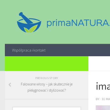
Współpraca i kontakt
PREVIOUS STORY
ima
Falowane włosy – jak skutecznie je
pielęgnować i stylizować?
BY
·
31 M