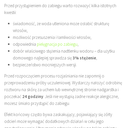
Przed przystąpieniem do zabiegu warto rozważyć kilka istotnych
kwestii:
świadomość, że woda utleniona może osłabić strukturę
włosów,
możliwość przesuszenia i łamliwości włosów,
odpowiednia
pielęgnacja po zabiegu
,
dobór właściwego stężenia nadtlenku wodoru – dla użytku
domowego najlepiej sprawdza się
3% stężenie
,
bezpieczeństwo mocniejszych wersji.
Przed rozpoczęciem procesu rozjaśniania nie zapomnij o
przeprowadzeniu próby uczuleniowej. Wystarczy nałożyć odrobinę
roztworu na skórę za uchem lub wewnętrznej stronie nadgarstka i
poczekać
24 godziny
. Jeśli nie wystąpią żadne reakcje alergiczne,
możesz śmiało przystąpić do zabiegu.
Efekt końcowy często bywa zaskakujący; pojawiający się żółty
odcień może wymagać dodatkowych działań w celu jego