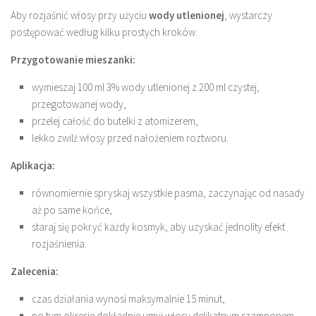
Aby rozjaśnić włosy przy użyciu
wody utlenionej
, wystarczy
postępować według kilku prostych kroków.
Przygotowanie mieszanki:
wymieszaj 100 ml 3% wody utlenionej z 200 ml czystej,
przegotowanej wody,
przelej całość do butelki z atomizerem,
lekko zwilż włosy przed nałożeniem roztworu.
Aplikacja:
równomiernie spryskaj wszystkie pasma, zaczynając od nasady
aż po same końce,
staraj się pokryć każdy kosmyk, aby uzyskać jednolity efekt
rozjaśnienia.
Zalecenia:
czas działania wynosi maksymalnie 15 minut,
po tym okresie dokładnie umyj włosy delikatnym szamponem,