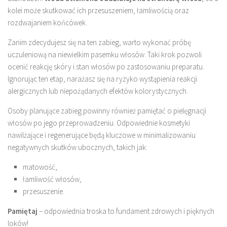
kolei może skutkować ich przesuszeniem, łamliwością oraz
rozdwajaniem końcówek.
Zanim zdecydujesz się na ten zabieg, warto wykonać próbę
uczuleniową na niewielkim pasemku włosów. Taki krok pozwoli
ocenić reakcję skóry i stan włosów po zastosowaniu preparatu.
Ignorując ten etap, narażasz się na ryzyko wystąpienia reakcji
alergicznych lub niepożądanych efektów kolorystycznych.
Osoby planujące zabieg powinny również pamiętać o pielęgnacji
włosów po jego przeprowadzeniu. Odpowiednie kosmetyki
nawilżające i regenerujące będą kluczowe w minimalizowaniu
negatywnych skutków ubocznych, takich jak:
matowość,
łamliwość włosów,
przesuszenie.
Pamiętaj
– odpowiednia troska to fundament zdrowych i pięknych
loków!