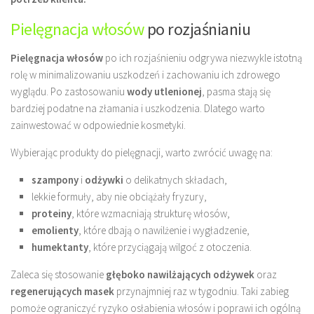
Pielęgnacja włosów
po rozjaśnianiu
Pielęgnacja włosów
po ich rozjaśnieniu odgrywa niezwykle istotną
rolę w minimalizowaniu uszkodzeń i zachowaniu ich zdrowego
wyglądu. Po zastosowaniu
wody utlenionej
, pasma stają się
bardziej podatne na złamania i uszkodzenia. Dlatego warto
zainwestować w odpowiednie kosmetyki.
Wybierając produkty do pielęgnacji, warto zwrócić uwagę na:
szampony
i
odżywki
o delikatnych składach,
lekkie formuły, aby nie obciążały fryzury,
proteiny
, które wzmacniają strukturę włosów,
emolienty
, które dbają o nawilżenie i wygładzenie,
humektanty
, które przyciągają wilgoć z otoczenia.
Zaleca się stosowanie
głęboko nawilżających odżywek
oraz
regenerujących masek
przynajmniej raz w tygodniu. Taki zabieg
pomoże ograniczyć ryzyko osłabienia włosów i poprawi ich ogólną