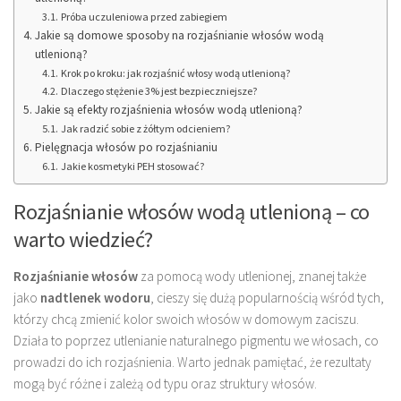
Próba uczuleniowa przed zabiegiem
Jakie są domowe sposoby na rozjaśnianie włosów wodą
utlenioną?
Krok po kroku: jak rozjaśnić włosy wodą utlenioną?
Dlaczego stężenie 3% jest bezpieczniejsze?
Jakie są efekty rozjaśnienia włosów wodą utlenioną?
Jak radzić sobie z żółtym odcieniem?
Pielęgnacja włosów po rozjaśnianiu
Jakie kosmetyki PEH stosować?
Rozjaśnianie włosów wodą utlenioną – co
warto wiedzieć?
Rozjaśnianie włosów
za pomocą wody utlenionej, znanej także
jako
nadtlenek wodoru
, cieszy się dużą popularnością wśród tych,
którzy chcą zmienić kolor swoich włosów w domowym zaciszu.
Działa to poprzez utlenianie naturalnego pigmentu we włosach, co
prowadzi do ich rozjaśnienia. Warto jednak pamiętać, że rezultaty
mogą być różne i zależą od typu oraz struktury włosów.