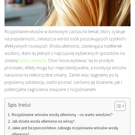
Rozjaśnianie włosów w domowym zaciszu to temat, który zyskuje
na popularności, zwłaszcza wśród osób poszukujących szybkich i
efektywnych rozwiązań. Woda utleniona, zawierająca nadtlenek
wodoru, stała się jednym z najczęściej wybieranych sposobów na
zmianę
koloru włosów
. Choć może wydawać się to prostym
procesem, efekty mogą być nieprzewidywalne, a kondycja włosów
narażona na niekorzystne zmiany. Zanim więc sięgniemy po tę
popularną substancję, warto poznać zarówno jej działanie, jak i
potencjalne zagrożenia związane z rozjaśnianiem.
Spis treści
Rozjaśnianie włosów wodą utlenioną – co warto wiedzieć?
Jak działa woda utleniona na włosy?
Jakie jest bezpieczeństwo zabiegu rozjaśniania włosów wodą
utlenioną?