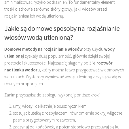
zminimalizować ryzyko podrażnień. To fundamentalny element
troski o zdrowie zarówno skóry głowy, jak i włosów przed
rozjaśnianiem ich wodą utlenioną.
Jakie są domowe sposoby na rozjaśnianie
włosów wodą utlenioną?
Domowe metody na rozjaśnianie włosów
przy użyciu
wody
utlenionej
zyskały dużą popularność, głównie dzięki swojej
prostocie i skuteczności. Najczęściej sięgamy po
3% roztwór
nadtlenku wodoru
, który można łatwo przygotować w domowych
warunkach. Wystarczy wymieszać wodę utlenioną z czystą wodą w
równych proporcjach.
Zanim przystąpisz do zabiegu, wykonaj poniższe kroki:
umyj włosy i delikatnie je osusz ręcznikiem,
stosując butelkę z rozpylaczem, równomiernie pokryj wilgotne
pasma przygotowanym roztworem,
zaczynaj od końcówek, a potem stopniowo przesuwaj się ku