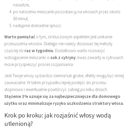
nasadzie,
po nałożeniu mieszanki pozostaw ją na włosach przez około
30 minut,
następnie dokładnie spłucz.
Warto pamiętać
o tym, że kluczowym aspektem jest unikanie
przesuszenia włosów. Dlatego nie należy stosować tej metody
częściej niż
raz w tygodniu
. Dodatkowo warto rozważyć
wzbogacenie mieszanki o
sok z cytryny
; kwas zawarty w cytrusach
może przyspieszyć proces rozjaśniania.
Jeśli Twoje włosy są bardzo ciemne lub grube, efekty mogą być mniej
zauważalne. W takim przypadku lepiej podejść do procesu
stopniowo i ewentualnie powtórzyć zabieg po kilku dniach.
Stężenie 3% uznaje się za najbezpieczniejsze dla domowego
użytku oraz minimalizuje ryzyko uszkodzenia struktury włosa.
Krok po kroku: jak rozjaśnić włosy wodą
utlenioną?