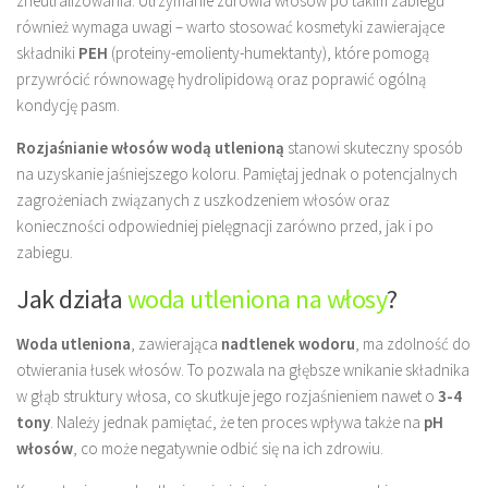
zneutralizowania. Utrzymanie zdrowia włosów po takim zabiegu
również wymaga uwagi – warto stosować kosmetyki zawierające
składniki
PEH
(proteiny-emolienty-humektanty), które pomogą
przywrócić równowagę hydrolipidową oraz poprawić ogólną
kondycję pasm.
Rozjaśnianie włosów wodą utlenioną
stanowi skuteczny sposób
na uzyskanie jaśniejszego koloru. Pamiętaj jednak o potencjalnych
zagrożeniach związanych z uszkodzeniem włosów oraz
konieczności odpowiedniej pielęgnacji zarówno przed, jak i po
zabiegu.
Jak działa
woda utleniona na włosy
?
Woda utleniona
, zawierająca
nadtlenek wodoru
, ma zdolność do
otwierania łusek włosów. To pozwala na głębsze wnikanie składnika
w głąb struktury włosa, co skutkuje jego rozjaśnieniem nawet o
3-4
tony
. Należy jednak pamiętać, że ten proces wpływa także na
pH
włosów
, co może negatywnie odbić się na ich zdrowiu.