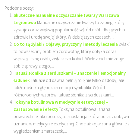
Podobne posty:
Skuteczne manualne oczyszczanie twarzy Warszawa
Legionowo
Manualne oczyszczanie twarzy to zabieg, który
zyskuje coraz większą popularność wśród osób dbających o
zdrowie i urodę swojej skóry. W dzisiejszych czasach,...
Co to są żylaki? Objawy, przyczyny i metody leczenia
Żylaki
to powszechny problem zdrowotny, który dotyka coraz
większą liczbę osób, zwłaszcza kobiet. Wiele z nich nie zdaje
sobie sprawy z tego,...
Tatuaż słonika z serduszkami – znaczenie i emocjonalny
ładunek
Tatuaże od dawna pełnią rolę nie tylko ozdoby, ale
także nośnika głębokich emocji i symboliki. Wśród
różnorodnych wzorów, tatuaż słonika z serduszkami...
Toksyna botulinowa w medycynie estetycznej –
zastosowanie i efekty
Toksyna botulinowa, znana
powszechnie jako botoks, to substancja, która od lat zdobywa
uznanie w medycynie estetycznej. Chociaż kojarzona głównie z
wygładzaniem zmarszczek,...