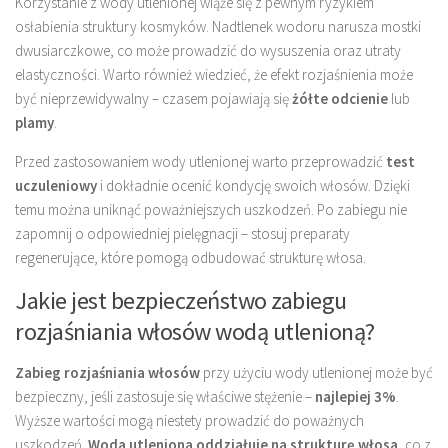
Korzystanie z wody utlenionej wiąże się z pewnym ryzykiem
osłabienia struktury kosmyków. Nadtlenek wodoru narusza mostki
dwusiarczkowe, co może prowadzić do wysuszenia oraz utraty
elastyczności. Warto również wiedzieć, że efekt rozjaśnienia może
być nieprzewidywalny – czasem pojawiają się
żółte odcienie
lub
plamy
.
Przed zastosowaniem wody utlenionej warto przeprowadzić
test
uczuleniowy
i dokładnie ocenić kondycję swoich włosów. Dzięki
temu można uniknąć poważniejszych uszkodzeń. Po zabiegu nie
zapomnij o odpowiedniej pielęgnacji – stosuj preparaty
regenerujące, które pomogą odbudować strukturę włosa.
Jakie jest bezpieczeństwo zabiegu
rozjaśniania włosów wodą utlenioną?
Zabieg rozjaśniania włosów
przy użyciu wody utlenionej może być
bezpieczny, jeśli zastosuje się właściwe stężenie –
najlepiej 3%
.
Wyższe wartości mogą niestety prowadzić do poważnych
uszkodzeń.
Woda utleniona oddziałuje na strukturę włosa
, co z