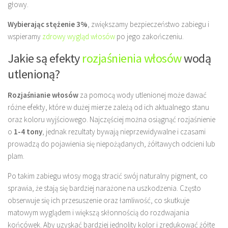
głowy.
Wybierając stężenie 3%
, zwiększamy bezpieczeństwo zabiegu i
wspieramy
zdrowy wygląd włosów
po jego zakończeniu.
Jakie są efekty
rozjaśnienia włosów
wodą
utlenioną?
Rozjaśnianie włosów
za pomocą wody utlenionej może dawać
różne efekty, które w dużej mierze zależą od ich aktualnego stanu
oraz koloru wyjściowego. Najczęściej można osiągnąć rozjaśnienie
o
1-4 tony
, jednak rezultaty bywają nieprzewidywalne i czasami
prowadzą do pojawienia się niepożądanych, żółtawych odcieni lub
plam.
Po takim zabiegu włosy mogą stracić swój naturalny pigment, co
sprawia, że stają się bardziej narażone na uszkodzenia. Często
obserwuje się ich przesuszenie oraz łamliwość, co skutkuje
matowym wyglądem i większą skłonnością do rozdwajania
końcówek. Aby uzyskać bardziej jednolity kolor i zredukować żółte