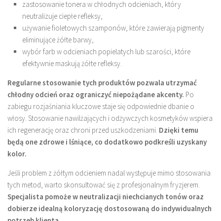
zastosowanie tonera w chłodnych odcieniach, który
neutralizuje ciepłe refleksy,
używanie fioletowych szamponów, które zawierają pigmenty
eliminujące żółte barwy,
wybór farb w odcieniach popielatych lub szarości, które
efektywnie maskują żółte refleksy.
Regularne stosowanie tych produktów pozwala utrzymać
chłodny odcień oraz ograniczyć niepożądane akcenty.
Po
zabiegu rozjaśniania kluczowe staje się odpowiednie dbanie o
włosy. Stosowanie nawilżających i odżywczych kosmetyków wspiera
ich regenerację oraz chroni przed uszkodzeniami.
Dzięki temu
będą one zdrowe i lśniące, co dodatkowo podkreśli uzyskany
kolor.
Jeśli problem z żółtym odcieniem nadal występuje mimo stosowania
tych metod, warto skonsultować się z profesjonalnym fryzjerem.
Specjalista pomoże w neutralizacji niechcianych tonów oraz
dobierze idealną koloryzację dostosowaną do indywidualnych
potrzeb klienta.