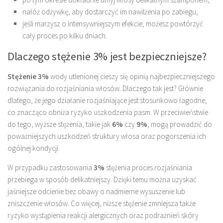
nałóż odżywkę, aby dostarczyć im nawilżenia po zabiegu,
jeśli marzysz o intensywniejszym efekcie, możesz powtórzyć
cały proces po kilku dniach.
Dlaczego stężenie 3% jest bezpieczniejsze?
Stężenie 3%
wody utlenionej cieszy się opinią najbezpieczniejszego
rozwiązania do rozjaśniania włosów. Dlaczego tak jest? Głównie
dlatego, że jego działanie rozjaśniające jest stosunkowo łagodne,
co znacząco obniża ryzyko uszkodzenia pasm. W przeciwieństwie
do tego, wyższe stężenia, takie jak
6%
czy
9%
, mogą prowadzić do
poważniejszych uszkodzeń struktury włosa oraz pogorszenia ich
ogólnej kondycji.
W przypadku zastosowania
3%
stężenia proces rozjaśniania
przebiega w sposób delikatniejszy. Dzięki temu można uzyskać
jaśniejsze odcienie bez obawy o nadmierne wysuszenie lub
zniszczenie włosów. Co więcej, niższe stężenie zmniejsza także
ryzyko wystąpienia reakcji alergicznych oraz podrażnień skóry