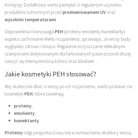
kondycję. Dodatkowo warto pamiętać o regularnym używaniu
produktów ochronnych przed
promieniowaniem UV
oraz
wysokimi temperaturami
.
Odpowiednia równowaga
PEH
(proteiny-emolienty-humektanty)
wspiera zachowanie efektu rozjaśnienia, sprawiając, że włosy będą
wyglądały zdrowo i lśniąco. Regularne oczyszczanie delikatnymi
szamponami dedykowanymi dla farbowanych pasm pozwoli dłużej
cieszyć się intensywnością koloru oraz blaskiem.
Jakie kosmetyki PEH stosować?
Aby skutecznie dbać o włosy po ich rozjaśnieniu, warto postawić na
kosmetyki
PEH
, które zawierają:
proteiny
,
emolienty
,
humektanty
.
Proteiny
odgrywają kluczową rolę w wzmacnianiu struktury włosa,