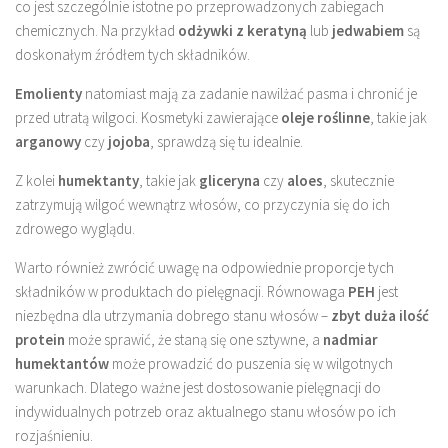
co jest szczególnie istotne po przeprowadzonych zabiegach
chemicznych. Na przykład
odżywki z keratyną
lub
jedwabiem
są
doskonałym źródłem tych składników.
Emolienty
natomiast mają za zadanie nawilżać pasma i chronić je
przed utratą wilgoci. Kosmetyki zawierające
oleje roślinne
, takie jak
arganowy
czy
jojoba
, sprawdzą się tu idealnie.
Z kolei
humektanty
, takie jak
gliceryna
czy
aloes
, skutecznie
zatrzymują wilgoć wewnątrz włosów, co przyczynia się do ich
zdrowego wyglądu.
Warto również zwrócić uwagę na odpowiednie proporcje tych
składników w produktach do pielęgnacji. Równowaga
PEH
jest
niezbędna dla utrzymania dobrego stanu włosów –
zbyt duża ilość
protein
może sprawić, że staną się one sztywne, a
nadmiar
humektantów
może prowadzić do puszenia się w wilgotnych
warunkach. Dlatego ważne jest dostosowanie pielęgnacji do
indywidualnych potrzeb oraz aktualnego stanu włosów po ich
rozjaśnieniu.