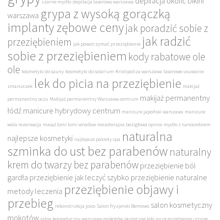
depilacja okolic bikini
czarne mydło
depilacja laserowa warszawa
grypa z wysoką gorączką
warszawa
implanty zębowe ceny
jak poradzić sobie z
jak radzić
przeziębieniem
jak powstrzymać przeziębienie
sobie z przeziębieniem
kody rabatowe ole
ole
kosmetyki do sauny
kosmetyki do solarium
Kriolipoliza warszawa
laserowe usuwanie
lek do picia na przeziębienie
zmarszczek
makijaż
makijaż permanentny
permanentny oczu
Makijaż permanentny Warszawa centrum
łódź
manicure hybrydowy centrum
manicure japoński warszawa
manicure
wola rezerwacja
masaż lomi lomi wrocław
mezoterapia bezigłowa opinie
mydło z nanosrebrem
naturalna
najlepsze kosmetyki
najlepsze pakiety spa
szminka do ust bez parabenów
naturalny
krem do twarzy bez parabenów
przeziębienie ból
gardła
przeziębienie jak leczyć szybko
przeziębienie naturalne
przeziębienie objawy i
metody leczenia
przebieg
salon kosmetyczny
rekonstrukcja joico
Salon fryzjerski Bemowo
mokotów
salon kosmetyczny warszawa mokotów
skuteczne leki na przeziębienie i grypę