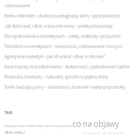
zastosowanie
Krem z retinolem – skuteczna pielęgnacja skóry i jej właściwości
Jak stylizować i dbać o kręcone włosy – praktyczne porady
Eko opakowania w kosmetykach – zalety, materiały i przyszłość
Tokoferol w kosmetykach – właściwości, zastosowanie i korzyści
Agresywne kosmetyki – jak ich unikać i dbać o zdrowie?
Kwas kojowy na przebarwienia – skuteczność, zastosowanie i opinie
Maseczka z kurkumy – naturalny sposób na piękną skórę
Tonik zwężający pory – właściwości, działanie i najlepsze produkty
TAGI
co na objawy
balayage fryzjer kraków
bóle mięśni jak przy grypie
grypy