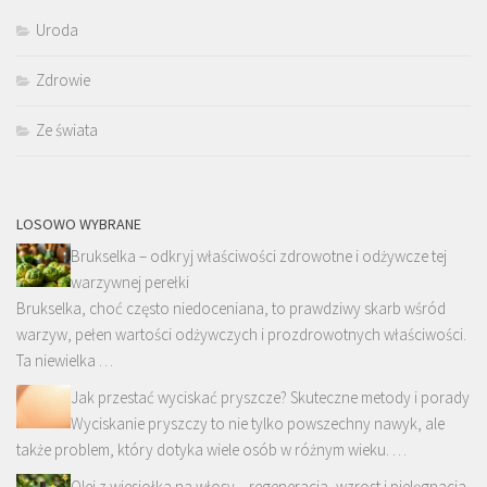
Uroda
Zdrowie
Ze świata
LOSOWO WYBRANE
Brukselka – odkryj właściwości zdrowotne i odżywcze tej
warzywnej perełki
Brukselka, choć często niedoceniana, to prawdziwy skarb wśród
warzyw, pełen wartości odżywczych i prozdrowotnych właściwości.
Ta niewielka …
Jak przestać wyciskać pryszcze? Skuteczne metody i porady
Wyciskanie pryszczy to nie tylko powszechny nawyk, ale
także problem, który dotyka wiele osób w różnym wieku. …
Olej z wiesiołka na włosy – regeneracja, wzrost i pielęgnacja