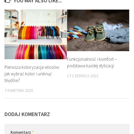
YOU MAY ALSO LIKE...
Funkcjonalność i komfort –
podstawa każdej stylizacji
Pierwsza koloryzacja włosów:
jak wybrać kolor i uniknąć
17 CZERWCA 2021
błędów?
7 KWIETNIA 2025
DODAJ KOMENTARZ
Komentarz
*