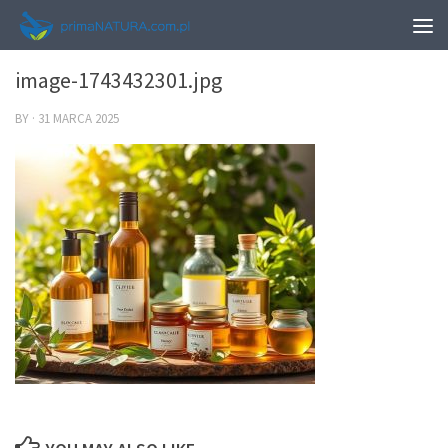
0
image-1743432301.jpg
BY
·
31 MARCA 2025