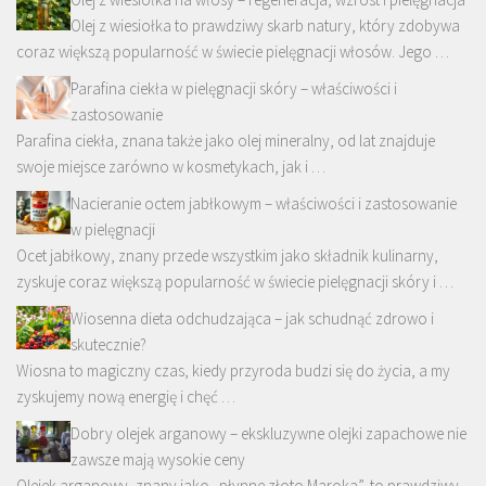
Olej z wiesiołka to prawdziwy skarb natury, który zdobywa
coraz większą popularność w świecie pielęgnacji włosów. Jego …
Parafina ciekła w pielęgnacji skóry – właściwości i
zastosowanie
Parafina ciekła, znana także jako olej mineralny, od lat znajduje
swoje miejsce zarówno w kosmetykach, jak i …
Nacieranie octem jabłkowym – właściwości i zastosowanie
w pielęgnacji
Ocet jabłkowy, znany przede wszystkim jako składnik kulinarny,
zyskuje coraz większą popularność w świecie pielęgnacji skóry i …
Wiosenna dieta odchudzająca – jak schudnąć zdrowo i
skutecznie?
Wiosna to magiczny czas, kiedy przyroda budzi się do życia, a my
zyskujemy nową energię i chęć …
Dobry olejek arganowy – ekskluzywne olejki zapachowe nie
zawsze mają wysokie ceny
Olejek arganowy, znany jako „płynne złoto Maroka”, to prawdziwy