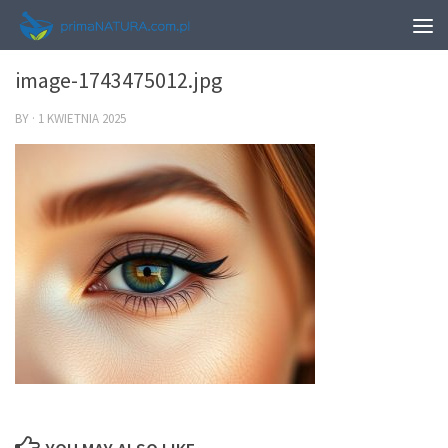
0
image-1743475012.jpg
BY
·
1 KWIETNIA 2025