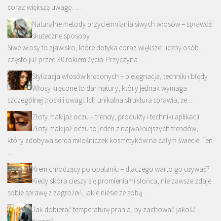
coraz większą uwagę. …
Naturalne metody przyciemniania siwych włosów – sprawdź
skuteczne sposoby
Siwe włosy to zjawisko, które dotyka coraz większej liczby osób,
często już przed 30 rokiem życia. Przyczyna …
Stylizacja włosów kręconych – pielęgnacja, techniki i błędy
Włosy kręcone to dar natury, który jednak wymaga
szczególnej troski i uwagi. Ich unikalna struktura sprawia, że …
Złoty makijaż oczu – trendy, produkty i techniki aplikacji
Złoty makijaż oczu to jeden z najważniejszych trendów,
który zdobywa serca miłośniczek kosmetyków na całym świecie. Ten
…
Krem chłodzący po opalaniu – dlaczego warto go używać?
Kiedy skóra cieszy się promieniami słońca, nie zawsze zdaje
sobie sprawę z zagrożeń, jakie niesie ze sobą …
Jak dobierać temperaturę prania, by zachować jakość