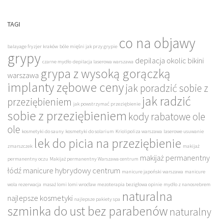
TAGI
co na objawy
balayage fryzjer kraków
bóle mięśni jak przy grypie
grypy
depilacja okolic bikini
czarne mydło
depilacja laserowa warszawa
grypa z wysoką gorączką
warszawa
implanty zębowe ceny
jak poradzić sobie z
jak radzić
przeziębieniem
jak powstrzymać przeziębienie
sobie z przeziębieniem
kody rabatowe ole
ole
kosmetyki do sauny
kosmetyki do solarium
Kriolipoliza warszawa
laserowe usuwanie
lek do picia na przeziębienie
zmarszczek
makijaż
makijaż permanentny
permanentny oczu
Makijaż permanentny Warszawa centrum
łódź
manicure hybrydowy centrum
manicure japoński warszawa
manicure
wola rezerwacja
masaż lomi lomi wrocław
mezoterapia bezigłowa opinie
mydło z nanosrebrem
naturalna
najlepsze kosmetyki
najlepsze pakiety spa
szminka do ust bez parabenów
naturalny