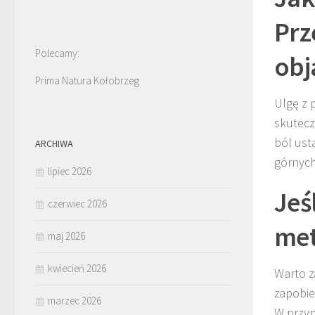
Prz
Polecamy:
obj
Prima Natura Kołobrzeg
Ulgę z 
skutecz
ból ust
ARCHIWA
górnyc
lipiec 2026
Jeś
czerwiec 2026
met
maj 2026
kwiecień 2026
Warto z
zapobie
marzec 2026
W przyp