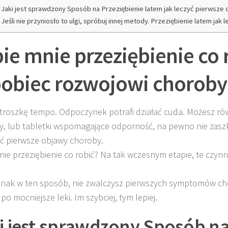
Jaki jest sprawdzony Sposób na Przeziębienie latem jak leczyć pierwsze 
Jeśli nie przyniosło to ulgi, spróbuj innej metody. Przeziębienie latem jak l
ie mnie przeziębienie co 
obiec rozwojowi choroby
 troszkę tempo. Odpoczynek potrafi działać cuda. Możesz ró
y, lub tabletki wspomagające odporność, na pewno nie za
ć pierwsze objawy choroby.
nie przeziębienie co robić? Na tak wczesnym etapie, te czyn
ednak w ten sposób, nie zwalczysz pierwszych symptomów ch
po mocniejsze leki. Im szybciej, tym lepiej.
i jest sprawdzony Sposób n