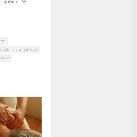
słabieni. W...
niem
eziębienie latem jak leczyć
 domowe