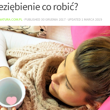
eziębienie co robić?
NATURA.COM.PL
· PUBLISHED
30 GRUDNIA 2017
· UPDATED
1 MARCA 2019