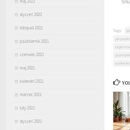
snu
maj 2022
styczeń 2022
listopad 2021
Tags:
bó
jak poradz
październik 2021
Łapie mnie
czerwiec 2021
przeziębie
szybkie le
maj 2021
kwiecień 2021
YOU
marzec 2021
luty 2021
styczeń 2021