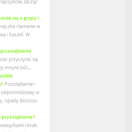
najszybciej zacząć
nie się z grypy i
rączka i łamanie w
wy i kaszel. W
 przeziębienie
oże przyczynić się
y innymi ból...
zwykłe
h?
Przeziębienie i
ad odpornościowy w
y, opady deszczu
 przeziębienie?
bowiązkami i brak