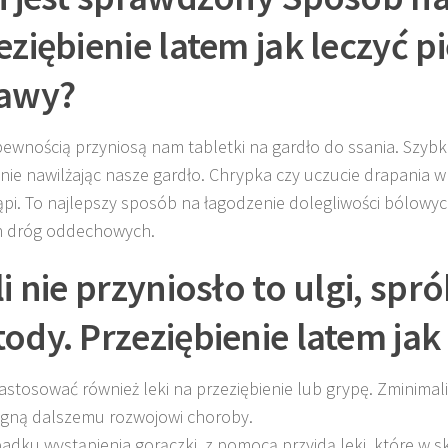
eziębienie latem jak leczyć p
awy?
pewnością przyniosą nam tabletki na gardło do ssania. Szybk
nie nawilżając nasze gardło. Chrypka czy uczucie drapania w 
ąpi. To najlepszy sposób na łagodzenie dolegliwości bólowyc
h dróg oddechowych.
li nie przyniosło to ulgi, spró
ody. Przeziębienie latem jak 
astosować również leki na przeziębienie lub grypę. Zminimalizu
gną dalszemu rozwojowi choroby.
adku wystąpienia gorączki, z pomocą przyjdą leki, które w s