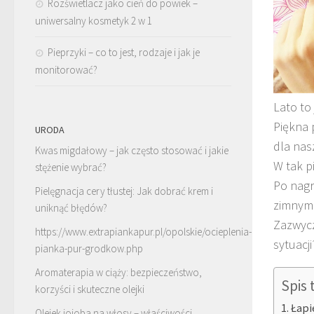
Rozświetlacz jako cień do powiek –
uniwersalny kosmetyk 2 w 1
Pieprzyki – co to jest, rodzaje i jak je
monitorować?
Lato to
Piękna 
URODA
dla nas
Kwas migdałowy – jak często stosować i jakie
W tak p
stężenie wybrać?
Po nagr
Pielęgnacja cery tłustej: Jak dobrać krem i
zimnymi
uniknąć błędów?
Zazwycz
https://www.extrapiankapur.pl/opolskie/ocieplenia-
sytuacji
pianka-pur-grodkow.php
Aromaterapia w ciąży: bezpieczeństwo,
Spis 
korzyści i skuteczne olejki
Łapi
Olejek jojoba na włosy – właściwości,