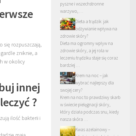
pyszne i wszechstronne
ierwsze
warzywo, …
Dieta a trądzik: jak
odżywianie wpływa na
zdrowie skóry?
Dieta ma ogromny wpływ na
o się rozpuszczają,
zdrowie skóry, a jej rola w
gardle zniknie, a
leczeniu trądziku staje się coraz
h w okolicy
bardziej …
Krem na noc – jak
buj innej
wybrać najlepszy dla
swojej cery?
Krem na noc to prawdziwy skarb
leczyć ?
w świecie pielęgnacji skóry,
który działa podczas snu, kiedy
ją ilość bakterii i
nasza skóra …
Kwas azelainowy –
kładzie mają