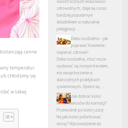
swoich licznych właściwości
zdrowotnych, staje się coraz
bardziej popularnym
składnikiem w naturalnej
pielęgnacji …
Dieta rozdzielna – jak
poprawić trawienie i
dostarczają cenne
wspierać zdrowie?
Dieta rozdzielna, choć może
wydawać się nowym trendem,
iany temperatur.
ma swoje korzenie w
 lub chłodzimy się
starożytnych praktykach
żywieniowych. Opiera się …
obić w takiej
Jak dobrać kolor
włosów do karnacji?
Przewodnik po koloryzacji
Na jaki kolor pofarbować
włosy? Wprowadzenie do