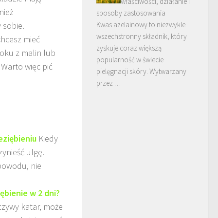
właściwości, działanie i
nież
sposoby zastosowania
 sobie.
Kwas azelainowy to niezwykle
wszechstronny składnik, który
chcesz mieć
zyskuje coraz większą
oku z malin lub
popularność w świecie
 Warto więc pić
pielęgnacji skóry. Wytwarzany
przez …
eziębieniu
Kiedy
ynieść ulgę.
 powodu, nie
ębienie w 2 dni?
czywy katar, może