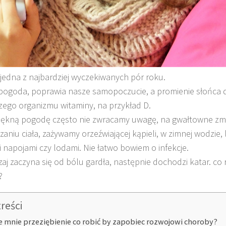
 jedna z najbardziej wyczekiwanych pór roku.
pogoda, poprawia nasze samopoczucie, a promienie słońca 
zego organizmu witaminy, na przykład D.
iękną pogodę często nie zwracamy uwagę, na gwałtowne zm
zaniu ciała, zażywamy orzeźwiającej kąpieli, w zimnej wodzie,
 napojami czy lodami. Nie łatwo bowiem o infekcje.
aj zaczyna się od bólu gardła, następnie dochodzi katar. co r
?
treści
e mnie przeziębienie co robić by zapobiec rozwojowi choroby?