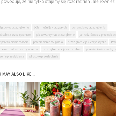
 powoduje, że nie tylko stajemy się rozdrażnieni, ale również o
l głowy w przeziębieniu
bóle mięśni jak przy grypie
co na objawy przeziębienia
ić sobie z przeziębieniem
jak powstrzymać przeziębienie
jak radzić sobie z przeziębie
 przeziębienie co robić
przeziębienie ból gardła
przeziębienie jak leczyć szybko
Prz
nie naturalne metody leczenia
przeziębienie objawy i przebieg
przeziębienie sposoby
czenie przeziębienia
wirusowe przeziębienie
 MAY ALSO LIKE...