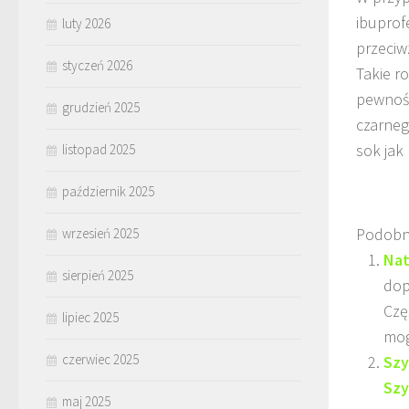
ibuprof
luty 2026
przeciw
styczeń 2026
Takie r
pewność
grudzień 2025
czarneg
sok jak
listopad 2025
październik 2025
Podobn
wrzesień 2025
Nat
sierpień 2025
dop
Czę
lipiec 2025
mog
czerwiec 2025
Szy
Szy
maj 2025