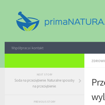
Współpraca i kontakt
ZDROWI
NEXT STORY
Prz
Soda na przeziębienie. Naturalne sposoby
na przeziębienie.
wyl
PREVIOUS STORY