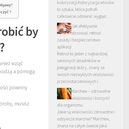
koloryzacji Koloryzacja włosów
objawy?
to sztuka, która potrafi
eczyć ?
całkowicie odmienić wygląd …
Jak efektywnie
robić by
stosować retinol:
zasady i bezpieczeństwo
?
aplikacji
Retinol to jeden z najbardziej
cenionych składników w
wnież wziąć
pielęgnacji skóry, znany ze
szkodzą a pomogą
swoich niezwykłych właściwości
przeciwstarzeniowych i …
ności powinny
Marchew – zdrowotne
właściwości i korzyści
oroby, musisz
dla organizmu
Jakie są właściwości zdrowotne i
odżywcze marchwi? Marchew,
a
znana na całym świecie jako