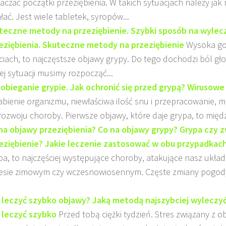
aczać początki przeziębienia. W takich sytuacjach należy jak 
ałać. Jest wiele tabletek, syropów...
teczne metody na przeziębienie. Szybki sposób na wylecze
eziębienia. Skuteczne metody na przeziębienie
Wysoka go
ciach, to najczęstsze objawy grypy. Do tego dochodzi ból gło
iej sytuacji musimy rozpocząć...
obieganie grypie. Jak ochronić się przed grypą? Wirusowe
abienie organizmu, niewłaściwa ilość snu i przepracowanie, m
rozwoju choroby. Pierwsze objawy, które daje grypa, to międz
na objawy przeziębienia? Co na objawy grypy? Grypa czy 
eziębienie? Jakie leczenie zastosować w obu przypadkac
pa, to najczęściej występujące choroby, atakujące nasz ukł
esie zimowym czy wczesnowiosennym. Częste zmiany pogod
 leczyć szybko objawy? Jaką metodą najszybciej wyleczyć
 leczyć szybko
Przed tobą ciężki tydzień. Stres związany z o