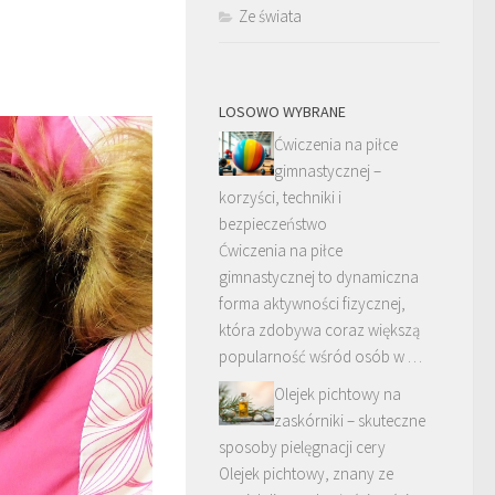
Ze świata
LOSOWO WYBRANE
Ćwiczenia na piłce
gimnastycznej –
korzyści, techniki i
bezpieczeństwo
Ćwiczenia na piłce
gimnastycznej to dynamiczna
forma aktywności fizycznej,
która zdobywa coraz większą
popularność wśród osób w …
Olejek pichtowy na
zaskórniki – skuteczne
sposoby pielęgnacji cery
Olejek pichtowy, znany ze