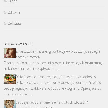
Uroda
Zdrowie
Ze świata
LOSOWO WYBRANE
Zmarszczki mimiczne i grawitacyjne – przyczyny, zabiegi i
domowe metody
Zmarszczki to naturalny element procesu starzenia, z którym zmaga
się każdy z nas. W miarę upływu lat, …
Dieta jajeczna – zasady, efekty i przykładowy jadłospis
Dieta jajeczna zdobywa coraz większą popularność wśród
osób pragnących szybko zrzucić zbędne kilogramy. Opierająca się
na restrykcyjnym …
Jak uzyskać połamane fale na krótkich włosach?