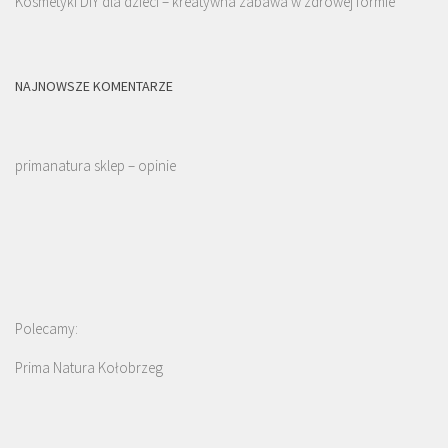
Kosmetyki DIY dla dzieci – kreatywna zabawa w zdrowej formie
NAJNOWSZE KOMENTARZE
primanatura sklep – opinie
Polecamy:
Prima Natura Kołobrzeg