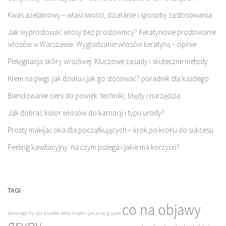
Kwas azelainowy – właściwości, działanie i sposoby zastosowania
Jak wyprostować włosy bez prostownicy? Keratynowe prostowanie
włosów w Warszawie. Wygładzanie włosów keratyną – opinie
Pielęgnacja skóry wrażliwej: Kluczowe zasady i skuteczne metody
Krem na piegi: jak działa i jak go stosować? poradnik dla każdego
Blendowanie cieni do powiek: techniki, błędy i narzędzia
Jak dobrać kolor włosów do karnacji i typu urody?
Prosty makijaż oka dla początkujących – krok po kroku do sukcesu
Peeling kawitacyjny: na czym polega i jakie ma korzyści?
TAGI
co na objawy
balayage fryzjer kraków
bóle mięśni jak przy grypie
grypy