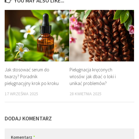
YOU MAY ALSO LIKE...
Jak stosować serum do
Pielęgnacja kręconych
twarzy? Poradnik
włosów: jak dbać o loki i
pielęgnacyjny krok po kroku
unikać problemów?
17 WRZEŚNIA 2025
28 KWIETNIA 2025
DODAJ KOMENTARZ
Komentarz
*