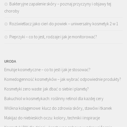
Bakteryjne zapalenie skóry – poznaj przyczyny i objawy tej
choroby
Rozświetlacz jako cień do powiek – uniwersalny kosmetyk 2 w 1
Pieprzyki – co to jest, rodzaje i jak je monitorować?
URODA
Emulsje kosmetyczne – co to jest i jak je stosować?
Komedogenność kosmetyków – jak wybrać odpowiednie produkty?
Kosmetyki zero waste: jak dbać o siebie i planetę?
Bakuchiol w kosmetykach: roślinny retinol dla każdej cery
Włókna kolagenowe: klucz do zdrowia skóry, stawów i tkanek
Makijaż do niebieskich oczu: kolory, techniki i inspiracje