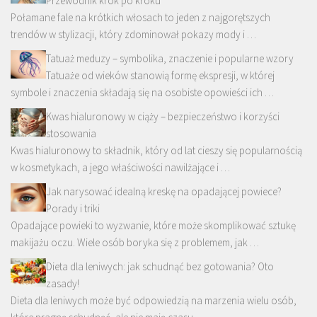
Przewodnik krok po kroku
Połamane fale na krótkich włosach to jeden z najgorętszych
trendów w stylizacji, który zdominował pokazy mody i …
Tatuaż meduzy – symbolika, znaczenie i popularne wzory
Tatuaże od wieków stanowią formę ekspresji, w której
symbole i znaczenia składają się na osobiste opowieści ich …
Kwas hialuronowy w ciąży – bezpieczeństwo i korzyści
stosowania
Kwas hialuronowy to składnik, który od lat cieszy się popularnością
w kosmetykach, a jego właściwości nawilżające i …
Jak narysować idealną kreskę na opadającej powiece?
Porady i triki
Opadające powieki to wyzwanie, które może skomplikować sztukę
makijażu oczu. Wiele osób boryka się z problemem, jak …
Dieta dla leniwych: jak schudnąć bez gotowania? Oto
zasady!
Dieta dla leniwych może być odpowiedzią na marzenia wielu osób,