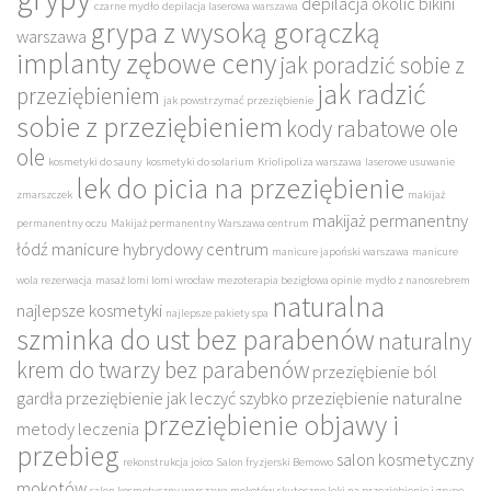
depilacja okolic bikini
czarne mydło
depilacja laserowa warszawa
grypa z wysoką gorączką
warszawa
implanty zębowe ceny
jak poradzić sobie z
jak radzić
przeziębieniem
jak powstrzymać przeziębienie
sobie z przeziębieniem
kody rabatowe ole
ole
kosmetyki do sauny
kosmetyki do solarium
Kriolipoliza warszawa
laserowe usuwanie
lek do picia na przeziębienie
zmarszczek
makijaż
makijaż permanentny
permanentny oczu
Makijaż permanentny Warszawa centrum
łódź
manicure hybrydowy centrum
manicure japoński warszawa
manicure
wola rezerwacja
masaż lomi lomi wrocław
mezoterapia bezigłowa opinie
mydło z nanosrebrem
naturalna
najlepsze kosmetyki
najlepsze pakiety spa
szminka do ust bez parabenów
naturalny
krem do twarzy bez parabenów
przeziębienie ból
gardła
przeziębienie jak leczyć szybko
przeziębienie naturalne
przeziębienie objawy i
metody leczenia
przebieg
salon kosmetyczny
rekonstrukcja joico
Salon fryzjerski Bemowo
mokotów
salon kosmetyczny warszawa mokotów
skuteczne leki na przeziębienie i grypę