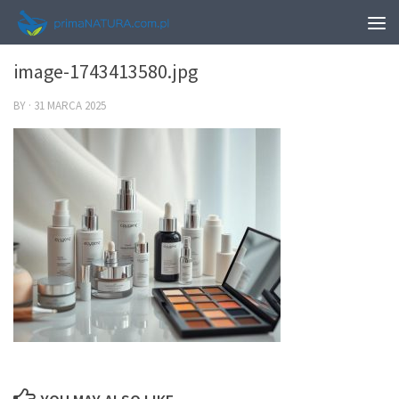
0
image-1743413580.jpg
BY
·
31 MARCA 2025