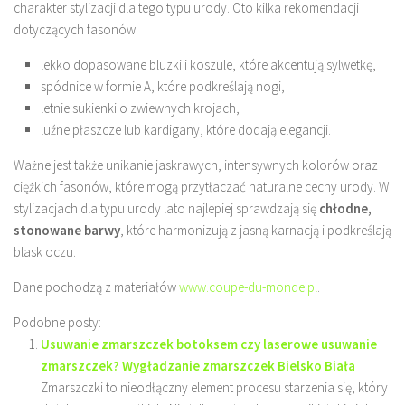
charakter stylizacji dla tego typu urody. Oto kilka rekomendacji
dotyczących fasonów:
lekko dopasowane bluzki i koszule, które akcentują sylwetkę,
spódnice w formie A, które podkreślają nogi,
letnie sukienki o zwiewnych krojach,
luźne płaszcze lub kardigany, które dodają elegancji.
Ważne jest także unikanie jaskrawych, intensywnych kolorów oraz
ciężkich fasonów, które mogą przytłaczać naturalne cechy urody. W
stylizacjach dla typu urody lato najlepiej sprawdzają się
chłodne,
stonowane barwy
, które harmonizują z jasną karnacją i podkreślają
blask oczu.
Dane pochodzą z materiałów
www.coupe-du-monde.pl
.
Podobne posty:
Usuwanie zmarszczek botoksem czy laserowe usuwanie
zmarszczek? Wygładzanie zmarszczek Bielsko Biała
Zmarszczki to nieodłączny element procesu starzenia się, który