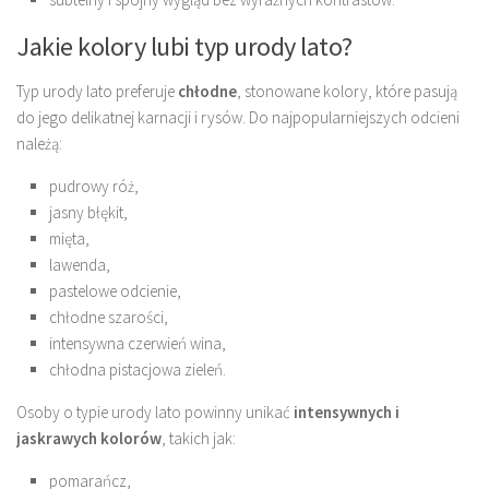
Jakie kolory lubi typ urody lato?
Typ urody lato preferuje
chłodne
, stonowane kolory, które pasują
do jego delikatnej karnacji i rysów. Do najpopularniejszych odcieni
należą:
pudrowy róż,
jasny błękit,
mięta,
lawenda,
pastelowe odcienie,
chłodne szarości,
intensywna czerwień wina,
chłodna pistacjowa zieleń.
Osoby o typie urody lato powinny unikać
intensywnych i
jaskrawych kolorów
, takich jak:
pomarańcz,