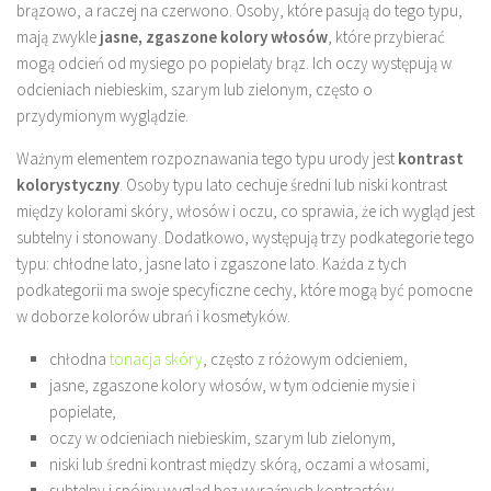
brązowo, a raczej na czerwono. Osoby, które pasują do tego typu,
mają zwykle
jasne, zgaszone kolory włosów
, które przybierać
mogą odcień od mysiego po popielaty brąz. Ich oczy występują w
odcieniach niebieskim, szarym lub zielonym, często o
przydymionym wyglądzie.
Ważnym elementem rozpoznawania tego typu urody jest
kontrast
kolorystyczny
. Osoby typu lato cechuje średni lub niski kontrast
między kolorami skóry, włosów i oczu, co sprawia, że ich wygląd jest
subtelny i stonowany. Dodatkowo, występują trzy podkategorie tego
typu: chłodne lato, jasne lato i zgaszone lato. Każda z tych
podkategorii ma swoje specyficzne cechy, które mogą być pomocne
w doborze kolorów ubrań i kosmetyków.
chłodna
tonacja skóry
, często z różowym odcieniem,
jasne, zgaszone kolory włosów, w tym odcienie mysie i
popielate,
oczy w odcieniach niebieskim, szarym lub zielonym,
niski lub średni kontrast między skórą, oczami a włosami,
subtelny i spójny wygląd bez wyraźnych kontrastów.