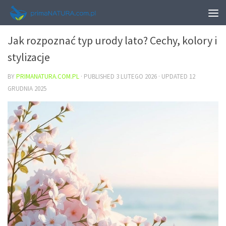
URODA
Jak rozpoznać typ urody lato? Cechy, kolory i
stylizacje
BY
PRIMANATURA.COM.PL
· PUBLISHED
3 LUTEGO 2026
· UPDATED
12
GRUDNIA 2025