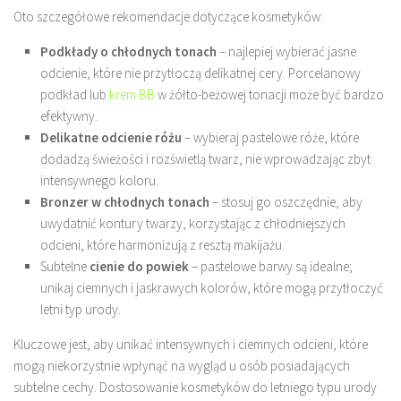
Oto szczegółowe rekomendacje dotyczące kosmetyków:
Podkłady o chłodnych tonach
– najlepiej wybierać jasne
odcienie, które nie przytłoczą delikatnej cery. Porcelanowy
podkład lub
krem BB
w żółto-beżowej tonacji może być bardzo
efektywny.
Delikatne odcienie różu
– wybieraj pastelowe róże, które
dodadzą świeżości i rozświetlą twarz, nie wprowadzając zbyt
intensywnego koloru.
Bronzer w chłodnych tonach
– stosuj go oszczędnie, aby
uwydatnić kontury twarzy, korzystając z chłodniejszych
odcieni, które harmonizują z resztą makijażu.
Subtelne
cienie do powiek
– pastelowe barwy są idealne;
unikaj ciemnych i jaskrawych kolorów, które mogą przytłoczyć
letni typ urody.
Kluczowe jest, aby unikać intensywnych i ciemnych odcieni, które
mogą niekorzystnie wpłynąć na wygląd u osób posiadających
subtelne cechy. Dostosowanie kosmetyków do letniego typu urody