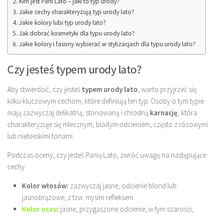
Kim jest Pani Lato – jaki to typ urody?
Jakie cechy charakteryzują typ urody lato?
Jakie kolory lubi typ urody lato?
Jak dobrać kosmetyki dla typu urody lato?
Jakie kolory i fasony wybierać w stylizacjach dla typu urody lato?
Czy jesteś typem urody lato?
Aby stwierdzić, czy jesteś
typem urody lato
, warto przyjrzeć się
kilku kluczowym cechom, które definiują ten typ. Osoby o tym typie
mają zazwyczaj delikatną, stonowaną i chłodną
karnację
, która
charakteryzuje się mlecznym, bladym odcieniem, często z różowymi
lub niebieskimi tonami.
Podczas oceny, czy jesteś Panią Lato, zwróć uwagę na następujące
cechy:
Kolor włosów:
zazwyczaj jasne, odcienie blond lub
jasnobrązowe, z tzw. mysim refleksem.
Kolor oczu
:
jasne, przygaszone odcienie, w tym szarości,