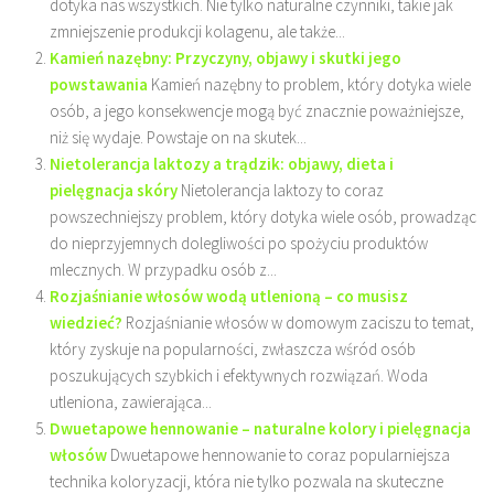
dotyka nas wszystkich. Nie tylko naturalne czynniki, takie jak
zmniejszenie produkcji kolagenu, ale także...
Kamień nazębny: Przyczyny, objawy i skutki jego
powstawania
Kamień nazębny to problem, który dotyka wiele
osób, a jego konsekwencje mogą być znacznie poważniejsze,
niż się wydaje. Powstaje on na skutek...
Nietolerancja laktozy a trądzik: objawy, dieta i
pielęgnacja skóry
Nietolerancja laktozy to coraz
powszechniejszy problem, który dotyka wiele osób, prowadząc
do nieprzyjemnych dolegliwości po spożyciu produktów
mlecznych. W przypadku osób z...
Rozjaśnianie włosów wodą utlenioną – co musisz
wiedzieć?
Rozjaśnianie włosów w domowym zaciszu to temat,
który zyskuje na popularności, zwłaszcza wśród osób
poszukujących szybkich i efektywnych rozwiązań. Woda
utleniona, zawierająca...
Dwuetapowe hennowanie – naturalne kolory i pielęgnacja
włosów
Dwuetapowe hennowanie to coraz popularniejsza
technika koloryzacji, która nie tylko pozwala na skuteczne