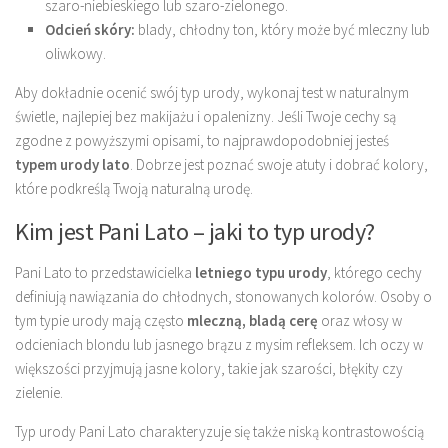
szaro-niebieskiego lub szaro-zielonego.
Odcień skóry:
blady, chłodny ton, który może być mleczny lub
oliwkowy.
Aby dokładnie ocenić swój typ urody, wykonaj test w naturalnym
świetle, najlepiej bez makijażu i opalenizny. Jeśli Twoje cechy są
zgodne z powyższymi opisami, to najprawdopodobniej jesteś
typem urody lato
. Dobrze jest poznać swoje atuty i dobrać kolory,
które podkreślą Twoją naturalną urodę.
Kim jest Pani Lato – jaki to typ urody?
Pani Lato to przedstawicielka
letniego typu urody
, którego cechy
definiują nawiązania do chłodnych, stonowanych kolorów. Osoby o
tym typie urody mają często
mleczną, bladą cerę
oraz włosy w
odcieniach blondu lub jasnego brązu z mysim refleksem. Ich oczy w
większości przyjmują jasne kolory, takie jak szarości, błękity czy
zielenie.
Typ urody Pani Lato charakteryzuje się także niską kontrastowością