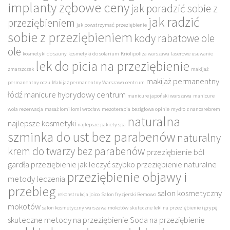
implanty zębowe ceny
jak poradzić sobie z
jak radzić
przeziębieniem
jak powstrzymać przeziębienie
sobie z przeziębieniem
kody rabatowe ole
ole
kosmetyki do sauny
kosmetyki do solarium
Kriolipoliza warszawa
laserowe usuwanie
lek do picia na przeziębienie
zmarszczek
makijaż
makijaż permanentny
permanentny oczu
Makijaż permanentny Warszawa centrum
łódź
manicure hybrydowy centrum
manicure japoński warszawa
manicure
wola rezerwacja
masaż lomi lomi wrocław
mezoterapia bezigłowa opinie
mydło z nanosrebrem
naturalna
najlepsze kosmetyki
najlepsze pakiety spa
szminka do ust bez parabenów
naturalny
krem do twarzy bez parabenów
przeziębienie ból
gardła
przeziębienie jak leczyć szybko
przeziębienie naturalne
przeziębienie objawy i
metody leczenia
przebieg
salon kosmetyczny
rekonstrukcja joico
Salon fryzjerski Bemowo
mokotów
salon kosmetyczny warszawa mokotów
skuteczne leki na przeziębienie i grypę
skuteczne metody na przeziębienie
Soda na przeziębienie