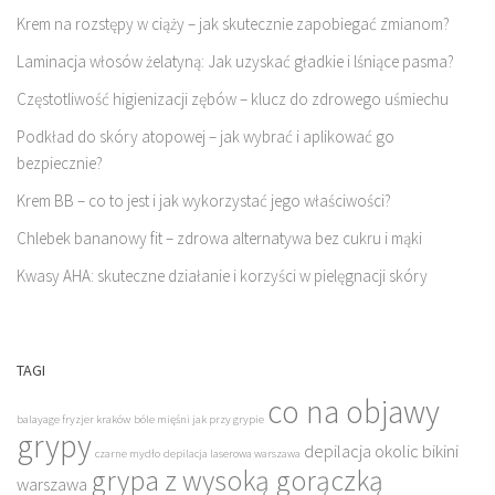
Krem na rozstępy w ciąży – jak skutecznie zapobiegać zmianom?
Laminacja włosów żelatyną: Jak uzyskać gładkie i lśniące pasma?
Częstotliwość higienizacji zębów – klucz do zdrowego uśmiechu
Podkład do skóry atopowej – jak wybrać i aplikować go
bezpiecznie?
Krem BB – co to jest i jak wykorzystać jego właściwości?
Chlebek bananowy fit – zdrowa alternatywa bez cukru i mąki
Kwasy AHA: skuteczne działanie i korzyści w pielęgnacji skóry
TAGI
co na objawy
balayage fryzjer kraków
bóle mięśni jak przy grypie
grypy
depilacja okolic bikini
czarne mydło
depilacja laserowa warszawa
grypa z wysoką gorączką
warszawa