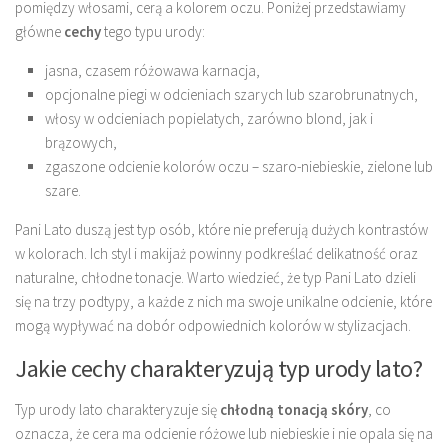
pomiędzy włosami, cerą a kolorem oczu. Poniżej przedstawiamy
główne
cechy
tego typu urody:
jasna, czasem różowawa karnacja,
opcjonalne piegi w odcieniach szarych lub szarobrunatnych,
włosy w odcieniach popielatych, zarówno blond, jak i
brązowych,
zgaszone odcienie kolorów oczu – szaro-niebieskie, zielone lub
szare.
Pani Lato duszą jest typ osób, które nie preferują dużych kontrastów
w kolorach. Ich styl i makijaż powinny podkreślać delikatność oraz
naturalne, chłodne tonacje. Warto wiedzieć, że typ Pani Lato dzieli
się na trzy podtypy, a każde z nich ma swoje unikalne odcienie, które
mogą wypływać na dobór odpowiednich kolorów w stylizacjach.
Jakie cechy charakteryzują typ urody lato?
Typ urody lato charakteryzuje się
chłodną tonacją skóry
, co
oznacza, że cera ma odcienie różowe lub niebieskie i nie opala się na