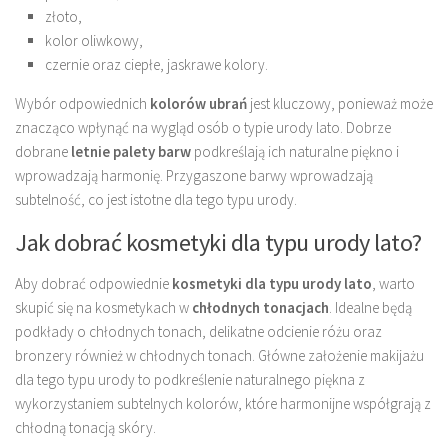
złoto,
kolor oliwkowy,
czernie oraz ciepłe, jaskrawe kolory.
Wybór odpowiednich
kolorów ubrań
jest kluczowy, ponieważ może
znacząco wpłynąć na wygląd osób o typie urody lato. Dobrze
dobrane
letnie palety barw
podkreślają ich naturalne piękno i
wprowadzają harmonię. Przygaszone barwy wprowadzają
subtelność, co jest istotne dla tego typu urody.
Jak dobrać kosmetyki dla typu urody lato?
Aby dobrać odpowiednie
kosmetyki dla typu urody lato
, warto
skupić się na kosmetykach w
chłodnych tonacjach
. Idealne będą
podkłady o chłodnych tonach, delikatne odcienie różu oraz
bronzery również w chłodnych tonach. Główne założenie makijażu
dla tego typu urody to podkreślenie naturalnego piękna z
wykorzystaniem subtelnych kolorów, które harmonijne współgrają z
chłodną tonacją skóry.