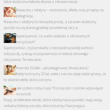
także skuteczna metoda dbania o zdrowie naszej …
Maseczka z żelatyny – właściwości, efekty oraz przepisy na
pielęgnację
Maseczka z żelatyny to niezwykle prosty, a zarazem skuteczny
sposób na uzyskanie gładkiej i promiennej cery w …
Superżywność: co warto wiedzieć o zdrowotnych
korzyściach?
Superżywność, czyli produkty o niezwykle wysokiej wartości
odżywczej, zyskują na popularności w świecie zdrowego
odżywiania. Te naturalne, …
Krem dla 25-latki – jak pielęgnować młodą skórę?
Kiedy kończymy 25 lat, wiele z nas nie zdaje sobie sprawy, że
to właśnie wtedy skóra zaczyna …
Jak szybko rosną rzęsy? Poznaj cykl i czynniki wpływające
na wzrost
Rzęsy, te delikatne włoski, które zdobią nasze powieki, mają swoją
unikalną historię wzrostu, która może być fascynująca. …