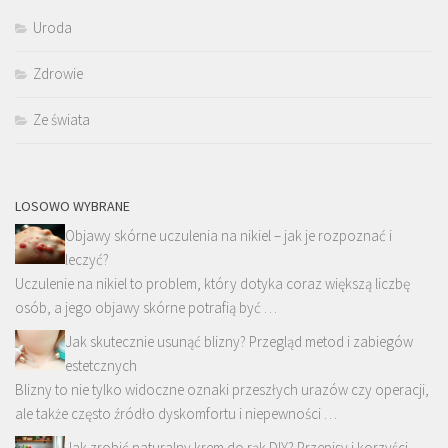
Uroda
Zdrowie
Ze świata
LOSOWO WYBRANE
Objawy skórne uczulenia na nikiel – jak je rozpoznać i
leczyć?
Uczulenie na nikiel to problem, który dotyka coraz większą liczbę
osób, a jego objawy skórne potrafią być …
Jak skutecznie usunąć blizny? Przegląd metod i zabiegów
estetcznych
Blizny to nie tylko widoczne oznaki przeszłych urazów czy operacji,
ale także często źródło dyskomfortu i niepewności …
Jak zrobić naturalny krem do rąk DIY? Przepisy i korzyści