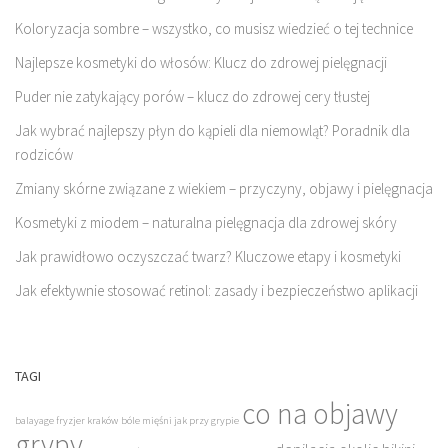
Koloryzacja sombre – wszystko, co musisz wiedzieć o tej technice
Najlepsze kosmetyki do włosów: Klucz do zdrowej pielęgnacji
Puder nie zatykający porów – klucz do zdrowej cery tłustej
Jak wybrać najlepszy płyn do kąpieli dla niemowląt? Poradnik dla
rodziców
Zmiany skórne związane z wiekiem – przyczyny, objawy i pielęgnacja
Kosmetyki z miodem – naturalna pielęgnacja dla zdrowej skóry
Jak prawidłowo oczyszczać twarz? Kluczowe etapy i kosmetyki
Jak efektywnie stosować retinol: zasady i bezpieczeństwo aplikacji
TAGI
co na objawy
balayage fryzjer kraków
bóle mięśni jak przy grypie
grypy