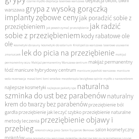
depilacja okolic bikini
czarne mydło
depilacja laserowa warszawa
grypa z wysoką gorączką
warszawa
implanty zębowe ceny
jak poradzić sobie z
jak radzić
przeziębieniem
jak powstrzymać przeziębienie
sobie z przeziębieniem
kody rabatowe ole
ole
kosmetyki do sauny
kosmetyki do solarium
Kriolipoliza warszawa
laserowe usuwanie
lek do picia na przeziębienie
zmarszczek
makijaż
makijaż permanentny
permanentny oczu
Makijaż permanentny Warszawa centrum
łódź
manicure hybrydowy centrum
manicure japoński warszawa
manicure
wola rezerwacja
masaż lomi lomi wrocław
mezoterapia bezigłowa opinie
mydło z nanosrebrem
naturalna
najlepsze kosmetyki
najlepsze pakiety spa
szminka do ust bez parabenów
naturalny
krem do twarzy bez parabenów
przeziębienie ból
gardła
przeziębienie jak leczyć szybko
przeziębienie naturalne
przeziębienie objawy i
metody leczenia
przebieg
salon kosmetyczny
rekonstrukcja joico
Salon fryzjerski Bemowo
mokotów
salon kosmetyczny warszawa mokotów
skuteczne leki na przeziębienie i grypę