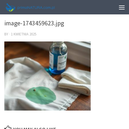
0
image-1743459623.jpg
BY
·
1 KWIETNIA 2025