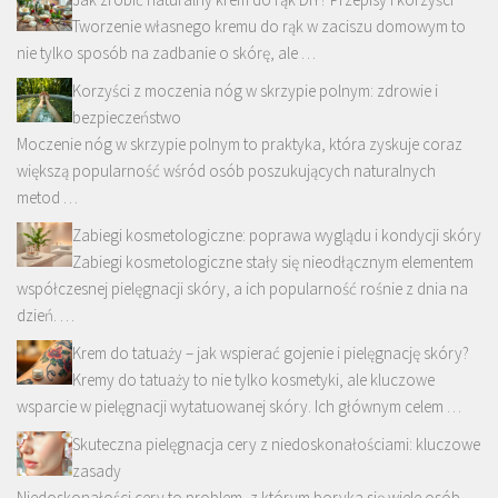
Tworzenie własnego kremu do rąk w zaciszu domowym to
nie tylko sposób na zadbanie o skórę, ale …
Korzyści z moczenia nóg w skrzypie polnym: zdrowie i
bezpieczeństwo
Moczenie nóg w skrzypie polnym to praktyka, która zyskuje coraz
większą popularność wśród osób poszukujących naturalnych
metod …
Zabiegi kosmetologiczne: poprawa wyglądu i kondycji skóry
Zabiegi kosmetologiczne stały się nieodłącznym elementem
współczesnej pielęgnacji skóry, a ich popularność rośnie z dnia na
dzień. …
Krem do tatuaży – jak wspierać gojenie i pielęgnację skóry?
Kremy do tatuaży to nie tylko kosmetyki, ale kluczowe
wsparcie w pielęgnacji wytatuowanej skóry. Ich głównym celem …
Skuteczna pielęgnacja cery z niedoskonałościami: kluczowe
zasady
Niedoskonałości cery to problem, z którym boryka się wiele osób,