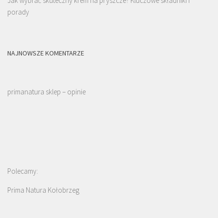
Jak wybrać skuteczny krem na pryszcze? Kluczowe składniki i
porady
NAJNOWSZE KOMENTARZE
primanatura sklep – opinie
Polecamy:
Prima Natura Kołobrzeg