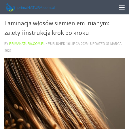
URODA
Laminacja włosów siemieniem lnianym:
zalety i instrukcja krok po kroku
BY
PRIMANATURA.COM.PL
· PUBLISHED
16 LIPCA 2025
· UPDATED
31 MARCA
2025