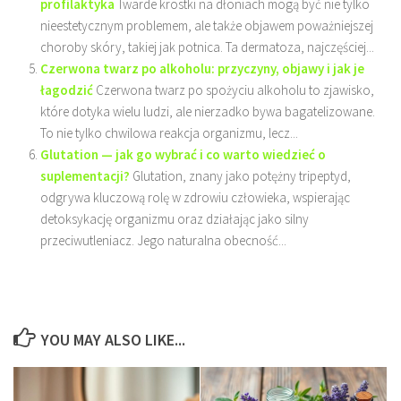
profilaktyka
Twarde krostki na dłoniach mogą być nie tylko
nieestetycznym problemem, ale także objawem poważniejszej
choroby skóry, takiej jak potnica. Ta dermatoza, najczęściej...
Czerwona twarz po alkoholu: przyczyny, objawy i jak je
łagodzić
Czerwona twarz po spożyciu alkoholu to zjawisko,
które dotyka wielu ludzi, ale nierzadko bywa bagatelizowane.
To nie tylko chwilowa reakcja organizmu, lecz...
Glutation — jak go wybrać i co warto wiedzieć o
suplementacji?
Glutation, znany jako potężny tripeptyd,
odgrywa kluczową rolę w zdrowiu człowieka, wspierając
detoksykację organizmu oraz działając jako silny
przeciwutleniacz. Jego naturalna obecność...
YOU MAY ALSO LIKE...