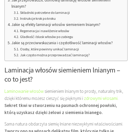
Jak przeprowadzić domową laminację włosów siemieniem
lnianym?
Składniki potrzebne do laminacji
Instrukcje krok po kroku
Jakie są efekty laminacji włosów siemieniem lnianym?
Regeneracja i nawilżenie włosów
Gładkość i blask włosów po zabiegu
Jakie są przeciwwskazania i częstotliwość laminacji włosów?
Osoby, które powinny unikać laminacji
Jak często można przeprowadzać laminację?
Laminacja włosów siemieniem lnianym –
co to jest?
Laminowanie włosów
siemieniem lnianym to prosty, naturalny trik,
dzięki któremu możesz cieszyć się pięknymi i
zdrowymi włosami
.
Sekret tkwi w stworzeniu na pasmach ochronnej powłoki,
którą uzyskasz dzięki żelowi z siemienia lnianego.
Sama natura obdarzyła siemię lniane niezwykłymi właściwościami.
Tworzy ono na włosach delikatny film, który nie tylko je