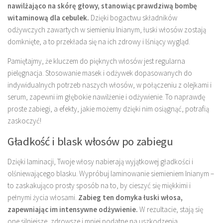
nawilżająco na skórę głowy, stanowiąc prawdziwą bombę
witaminową dla cebulek.
Dzięki bogactwu składników
odżywczych zawartych w siemieniu lnianym, łuski włosów zostają
domknięte, a to przekłada się na ich zdrowy i lśniący wygląd.
Pamiętajmy, że kluczem do pięknych włosów jest regularna
pielęgnacja. Stosowanie masek i odżywek dopasowanych do
indywidualnych potrzeb naszych włosów, w połączeniu z olejkami i
serum, zapewni im głębokie nawilżenie i odżywienie. To naprawdę
proste zabiegi, a efekty, jakie możemy dzięki nim osiągnąć, potrafią
zaskoczyć!
Gładkość i blask włosów po zabiegu
Dzięki laminacji, Twoje włosy nabierają wyjątkowej gładkości i
olśniewającego blasku. Wypróbuj laminowanie siemieniem lnianym –
to zaskakująco prosty sposób na to, by cieszyć się miękkimi i
pełnymi życia włosami.
Zabieg ten domyka łuski włosa,
zapewniając im intensywne odżywienie.
W rezultacie, stają się
one silniejsze, zdrowsze i mniej podatne na uszkodzenia.