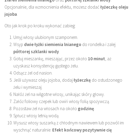
Opcjonalnie, dla wzmocnienia efektu, możesz dodać
łyżeczkę oleju
jojoba
.
Oto jak krok po kroku wykonać zabieg:
Umyj włosy ulubionym szamponem.
Wsyp
dwie łyżki siemienia lnianego
do rondelka i zalej
półtorej szklanki wody
.
Gotuj mieszankę, mieszając, przez około
10 minut
, aż
uzyskasz konsystencję gęstego żelu.
Odsącz żel od nasion.
Jeśli używasz oleju jojoba, dodaj
łyżeczkę
do ostudzonego
żelu i wymieszaj.
Nałóż żel na wilgotne włosy, unikając skóry głowy.
Załóż foliowy czepek lub owiń włosy folią spożywczą.
Pozostaw żel na włosach na około
godzinę
.
Spłucz włosy letnią wodą.
Wysusz włosy suszarką z chłodnym nawiewem lub pozwól im
wyschnąć naturalnie.
Efekt końcowy pozytywnie cię