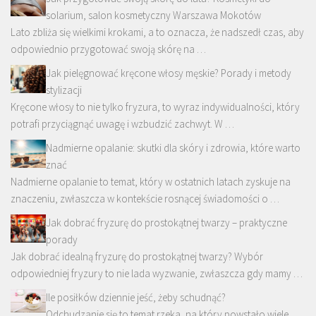
solarium, salon kosmetyczny Warszawa Mokotów
Lato zbliża się wielkimi krokami, a to oznacza, że nadszedł czas, aby
odpowiednio przygotować swoją skórę na …
Jak pielęgnować kręcone włosy męskie? Porady i metody
stylizacji
Kręcone włosy to nie tylko fryzura, to wyraz indywidualności, który
potrafi przyciągnąć uwagę i wzbudzić zachwyt. W …
Nadmierne opalanie: skutki dla skóry i zdrowia, które warto
znać
Nadmierne opalanie to temat, który w ostatnich latach zyskuje na
znaczeniu, zwłaszcza w kontekście rosnącej świadomości o …
Jak dobrać fryzurę do prostokątnej twarzy – praktyczne
porady
Jak dobrać idealną fryzurę do prostokątnej twarzy? Wybór
odpowiedniej fryzury to nie lada wyzwanie, zwłaszcza gdy mamy …
Ile posiłków dziennie jeść, żeby schudnąć?
Odchudzanie się to temat rzeka, na który powstało wiele