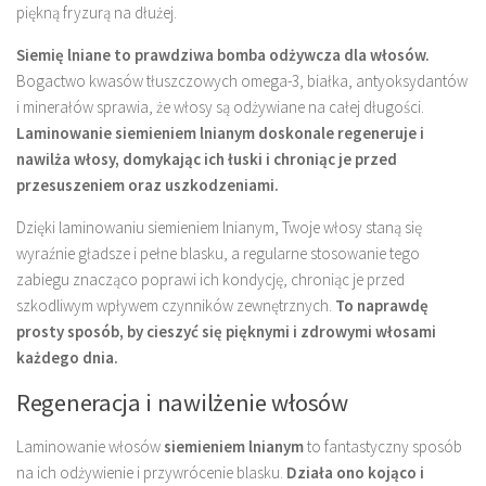
piękną fryzurą na dłużej.
Siemię lniane to prawdziwa bomba odżywcza dla włosów.
Bogactwo kwasów tłuszczowych omega-3, białka, antyoksydantów
i minerałów sprawia, że włosy są odżywiane na całej długości.
Laminowanie siemieniem lnianym doskonale regeneruje i
nawilża włosy, domykając ich łuski i chroniąc je przed
przesuszeniem oraz uszkodzeniami.
Dzięki laminowaniu siemieniem lnianym, Twoje włosy staną się
wyraźnie gładsze i pełne blasku, a regularne stosowanie tego
zabiegu znacząco poprawi ich kondycję, chroniąc je przed
szkodliwym wpływem czynników zewnętrznych.
To naprawdę
prosty sposób, by cieszyć się pięknymi i zdrowymi włosami
każdego dnia.
Regeneracja i nawilżenie włosów
Laminowanie włosów
siemieniem lnianym
to fantastyczny sposób
na ich odżywienie i przywrócenie blasku.
Działa ono kojąco i