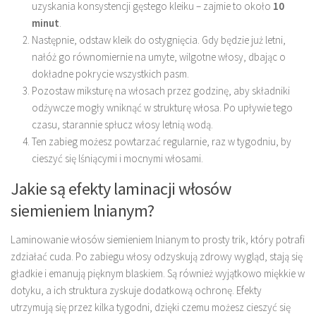
uzyskania konsystencji gęstego kleiku – zajmie to około
10
minut
.
Następnie, odstaw kleik do ostygnięcia. Gdy będzie już letni,
nałóż go równomiernie na umyte, wilgotne włosy, dbając o
dokładne pokrycie wszystkich pasm.
Pozostaw miksturę na włosach przez godzinę, aby składniki
odżywcze mogły wniknąć w strukturę włosa. Po upływie tego
czasu, starannie spłucz włosy letnią wodą.
Ten zabieg możesz powtarzać regularnie, raz w tygodniu, by
cieszyć się lśniącymi i mocnymi włosami.
Jakie są efekty laminacji włosów
siemieniem lnianym?
Laminowanie włosów siemieniem lnianym to prosty trik, który potrafi
zdziałać cuda. Po zabiegu włosy odzyskują zdrowy wygląd, stają się
gładkie i emanują pięknym blaskiem. Są również wyjątkowo miękkie w
dotyku, a ich struktura zyskuje dodatkową ochronę. Efekty
utrzymują się przez kilka tygodni, dzięki czemu możesz cieszyć się