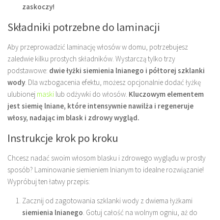
zaskoczy!
Składniki potrzebne do laminacji
Aby przeprowadzić laminację włosów w domu, potrzebujesz
zaledwie kilku prostych składników. Wystarczą tylko trzy
podstawowe:
dwie łyżki siemienia lnianego i półtorej szklanki
wody
. Dla wzbogacenia efektu, możesz opcjonalnie dodać łyżkę
ulubionej
maski
lub odżywki do włosów.
Kluczowym elementem
jest siemię lniane, które intensywnie nawilża i regeneruje
włosy, nadając im blask i zdrowy wygląd.
Instrukcje krok po kroku
Chcesz nadać swoim włosom blasku i zdrowego wyglądu w prosty
sposób? Laminowanie siemieniem lnianym to idealne rozwiązanie!
Wypróbuj ten łatwy przepis:
Zacznij od zagotowania szklanki wody z dwiema łyżkami
siemienia lnianego
. Gotuj całość na wolnym ogniu, aż do