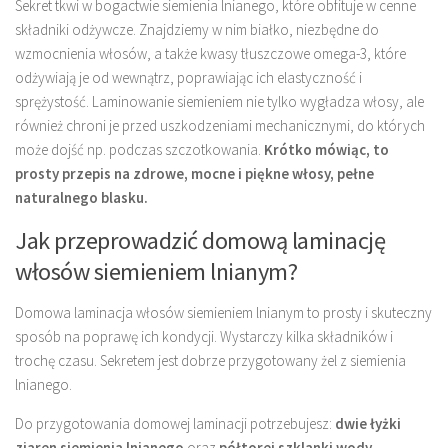
Sekret tkwi w bogactwie siemienia lnianego, które obfituje w cenne
składniki odżywcze. Znajdziemy w nim białko, niezbędne do
wzmocnienia włosów, a także kwasy tłuszczowe omega-3, które
odżywiają je od wewnątrz, poprawiając ich elastyczność i
sprężystość. Laminowanie siemieniem nie tylko wygładza włosy, ale
również chroni je przed uszkodzeniami mechanicznymi, do których
może dojść np. podczas szczotkowania.
Krótko mówiąc, to
prosty przepis na zdrowe, mocne i piękne włosy, pełne
naturalnego blasku.
Jak przeprowadzić domową laminację
włosów siemieniem lnianym?
Domowa laminacja włosów siemieniem lnianym to prosty i skuteczny
sposób na poprawę ich kondycji. Wystarczy kilka składników i
trochę czasu. Sekretem jest dobrze przygotowany żel z siemienia
lnianego.
Do przygotowania domowej laminacji potrzebujesz:
dwie łyżki
ziaren siemienia lnianego
oraz
półtorej szklanki wody
.