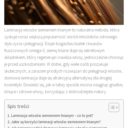
Laminacja włosów siemieniem lnianym to naturalna metoda, która
zyskuje coraz większą popularność wśród miłośników zdrowego
stylu życia i pielęgnacji. Dzięki bogactwu białek i kwasów
tłuszczowych omega-3, siemię lniane staje się sekretowym
składnikiem, który regeneruje i nawilża włosy, jednocześnie chroniąc
je przed uszkodzeniami. W dobie, gdy wiele osób poszukuje
skutecznych, a zarazem prostych rozwiązań do pielęgnacji włosów,
domowa laminacja staje się atrakcyjną alternatywą dla drogiej
kosmetyki. Dowiedz się, jak w łatwy sposób można osiągnąć gładkie,
lśniące i zdrowe włosy, korzystając z dobrodziejstw natury.
Spis treści
Laminacja włosów siemieniem lnianym – co to jest?
Jakie są korzyści laminacji włosów siemieniem lnianym?