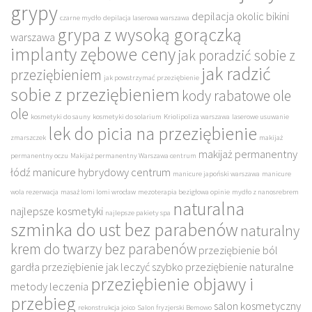
grypy
depilacja okolic bikini
czarne mydło
depilacja laserowa warszawa
grypa z wysoką gorączką
warszawa
implanty zębowe ceny
jak poradzić sobie z
jak radzić
przeziębieniem
jak powstrzymać przeziębienie
sobie z przeziębieniem
kody rabatowe ole
ole
kosmetyki do sauny
kosmetyki do solarium
Kriolipoliza warszawa
laserowe usuwanie
lek do picia na przeziębienie
zmarszczek
makijaż
makijaż permanentny
permanentny oczu
Makijaż permanentny Warszawa centrum
łódź
manicure hybrydowy centrum
manicure japoński warszawa
manicure
wola rezerwacja
masaż lomi lomi wrocław
mezoterapia bezigłowa opinie
mydło z nanosrebrem
naturalna
najlepsze kosmetyki
najlepsze pakiety spa
szminka do ust bez parabenów
naturalny
krem do twarzy bez parabenów
przeziębienie ból
gardła
przeziębienie jak leczyć szybko
przeziębienie naturalne
przeziębienie objawy i
metody leczenia
przebieg
salon kosmetyczny
rekonstrukcja joico
Salon fryzjerski Bemowo