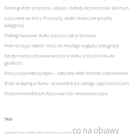
Dermografizm: przyczyny, objawy i metody leczenia zmian skórnych
Łuszczenie się skóry: Przyczyny, skutki i skuteczne sposoby
pielęgnacji
Peelingi kwasowe: skutki, korzyści i jak je stosować
Krem na szyję i dekolt – klucz do młodego wyglądu i pielęgnacji
Keratynowe prostowanie włosów w domu: krok po kroku do
gładkości
Koloryzacja metodą tapiru – naturalny efekt i techniki zastosowania
Body wrapping w domu – przewodnik po zabiegu i jego korzyściach
Woda w kosmetykach: Kluczowa rola i właściwości aqua
TAGI
co na objawy
balayage fryzjer kraków
bóle mięśni jak przy grypie