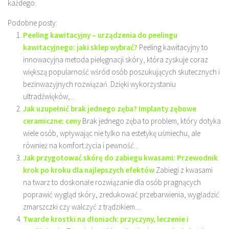
każdego.
Podobne posty:
Peeling kawitacyjny – urządzenia do peelingu
kawitacyjnego: jaki sklep wybrać?
Peeling kawitacyjny to
innowacyjna metoda pielęgnacji skóry, która zyskuje coraz
większą popularność wśród osób poszukujących skutecznych i
bezinwazyjnych rozwiązań. Dzięki wykorzystaniu
ultradźwięków,...
Jak uzupełnić brak jednego zęba? Implanty zębowe
ceramiczne: ceny
Brak jednego zęba to problem, który dotyka
wiele osób, wpływając nie tylko na estetykę uśmiechu, ale
również na komfort życia i pewność...
Jak przygotować skórę do zabiegu kwasami: Przewodnik
krok po kroku dla najlepszych efektów
Zabiegi z kwasami
na twarz to doskonałe rozwiązanie dla osób pragnących
poprawić wygląd skóry, zredukować przebarwienia, wygładzić
zmarszczki czy walczyć z trądzikiem....
Twarde krostki na dłoniach: przyczyny, leczenie i