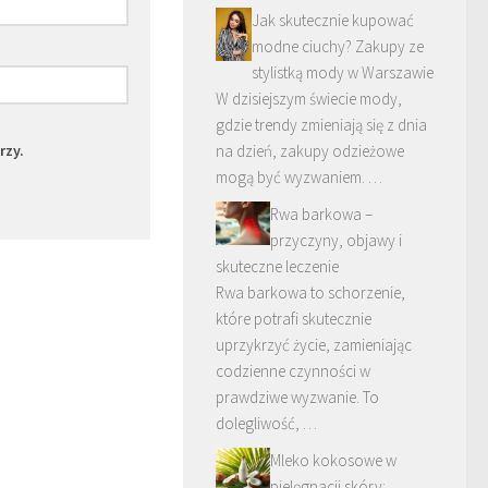
Jak skutecznie kupować
modne ciuchy? Zakupy ze
stylistką mody w Warszawie
W dzisiejszym świecie mody,
gdzie trendy zmieniają się z dnia
rzy.
na dzień, zakupy odzieżowe
mogą być wyzwaniem. …
Rwa barkowa –
przyczyny, objawy i
skuteczne leczenie
Rwa barkowa to schorzenie,
które potrafi skutecznie
uprzykrzyć życie, zamieniając
codzienne czynności w
prawdziwe wyzwanie. To
dolegliwość, …
Mleko kokosowe w
pielęgnacji skóry: