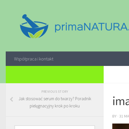
Współpraca i kontakt
PREVIOUS STORY
ima
Jak stosować serum do twarzy? Poradnik
pielęgnacyjny krok po kroku
BY
·
31 M