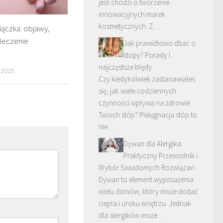
jeśli chodzi o tworzenie
innowacyjnych marek
kosmetycznych. Z …
iączka: objawy,
 leczenie
Jak prawidłowo dbać o
stopy? Porady i
najczęstsze błędy
 2025
Czy kiedykolwiek zastanawiałeś
się, jak wiele codziennych
czynności wpływa na zdrowie
Twoich stóp? Pielęgnacja stóp to
nie …
Dywan dla Alergika:
Praktyczny Przewodnik i
Wybór Świadomych Rozwiązań
Dywan to element wyposażenia
wielu domów, który może dodać
ciepła i uroku wnętrzu. Jednak
dla alergików może …