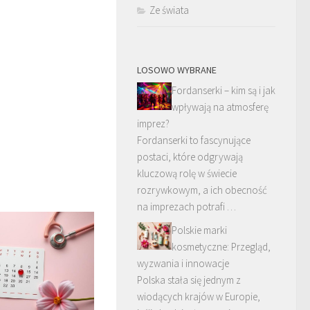
Ze świata
LOSOWO WYBRANE
Fordanserki – kim są i jak
wpływają na atmosferę
imprez?
Fordanserki to fascynujące
postaci, które odgrywają
kluczową rolę w świecie
rozrywkowym, a ich obecność
na imprezach potrafi …
Polskie marki
kosmetyczne: Przegląd,
wyzwania i innowacje
Polska stała się jednym z
wiodących krajów w Europie,