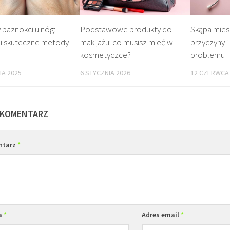
paznokci u nóg:
Podstawowe produkty do
Skąpa mies
 i skuteczne metody
makijażu: co musisz mieć w
przyczyny i
kosmetyczce?
problemu
IA 2025
6 STYCZNIA 2026
12 CZERWCA
 KOMENTARZ
ntarz
*
a
*
Adres email
*