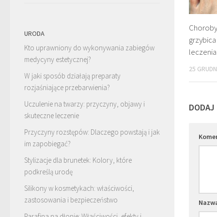
Choroby 
URODA
grzybica
Kto uprawniony do wykonywania zabiegów
leczenia
medycyny estetycznej?
25 GRUDN
W jaki sposób działają preparaty
rozjaśniające przebarwienia?
Uczulenie na twarzy: przyczyny, objawy i
DODAJ
skuteczne leczenie
Przyczyny rozstępów: Dlaczego powstają i jak
Kome
im zapobiegać?
Stylizacje dla brunetek: Kolory, które
podkreślą urodę
Silikony w kosmetykach: właściwości,
zastosowania i bezpieczeństwo
Nazw
Parafina na dłonie: Właściwości, efekty i