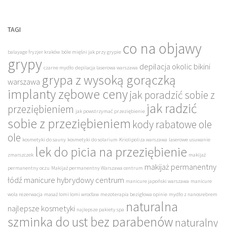
TAGI
co na objawy
balayage fryzjer kraków
bóle mięśni jak przy grypie
grypy
depilacja okolic bikini
czarne mydło
depilacja laserowa warszawa
grypa z wysoką gorączką
warszawa
implanty zębowe ceny
jak poradzić sobie z
jak radzić
przeziębieniem
jak powstrzymać przeziębienie
sobie z przeziębieniem
kody rabatowe ole
ole
kosmetyki do sauny
kosmetyki do solarium
Kriolipoliza warszawa
laserowe usuwanie
lek do picia na przeziębienie
zmarszczek
makijaż
makijaż permanentny
permanentny oczu
Makijaż permanentny Warszawa centrum
łódź
manicure hybrydowy centrum
manicure japoński warszawa
manicure
wola rezerwacja
masaż lomi lomi wrocław
mezoterapia bezigłowa opinie
mydło z nanosrebrem
naturalna
najlepsze kosmetyki
najlepsze pakiety spa
szminka do ust bez parabenów
naturalny