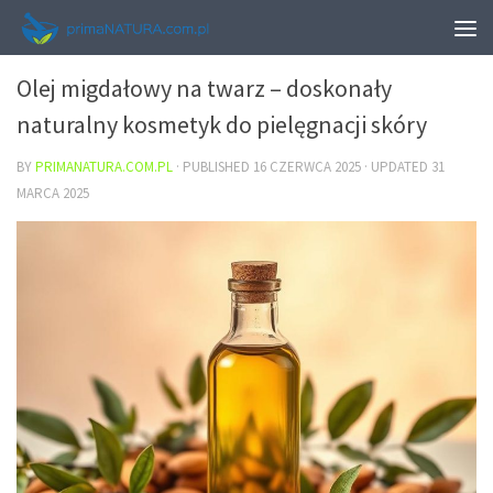
URODA
Olej migdałowy na twarz – doskonały
naturalny kosmetyk do pielęgnacji skóry
BY
PRIMANATURA.COM.PL
· PUBLISHED
16 CZERWCA 2025
· UPDATED
31
MARCA 2025