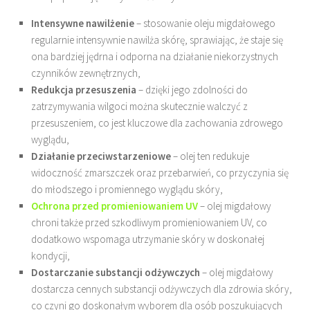
Intensywne nawilżenie
– stosowanie oleju migdałowego
regularnie intensywnie nawilża skórę, sprawiając, że staje się
ona bardziej jędrna i odporna na działanie niekorzystnych
czynników zewnętrznych,
Redukcja przesuszenia
– dzięki jego zdolności do
zatrzymywania wilgoci można skutecznie walczyć z
przesuszeniem, co jest kluczowe dla zachowania zdrowego
wyglądu,
Działanie przeciwstarzeniowe
– olej ten redukuje
widoczność zmarszczek oraz przebarwień, co przyczynia się
do młodszego i promiennego wyglądu skóry,
Ochrona przed promieniowaniem UV
– olej migdałowy
chroni także przed szkodliwym promieniowaniem UV, co
dodatkowo wspomaga utrzymanie skóry w doskonałej
kondycji,
Dostarczanie substancji odżywczych
– olej migdałowy
dostarcza cennych substancji odżywczych dla zdrowia skóry,
co czyni go doskonałym wyborem dla osób poszukujących