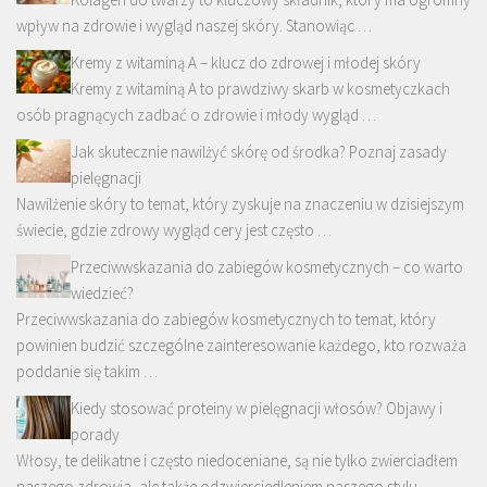
wpływ na zdrowie i wygląd naszej skóry. Stanowiąc …
Kremy z witaminą A – klucz do zdrowej i młodej skóry
Kremy z witaminą A to prawdziwy skarb w kosmetyczkach
osób pragnących zadbać o zdrowie i młody wygląd …
Jak skutecznie nawilżyć skórę od środka? Poznaj zasady
pielęgnacji
Nawilżenie skóry to temat, który zyskuje na znaczeniu w dzisiejszym
świecie, gdzie zdrowy wygląd cery jest często …
Przeciwwskazania do zabiegów kosmetycznych – co warto
wiedzieć?
Przeciwwskazania do zabiegów kosmetycznych to temat, który
powinien budzić szczególne zainteresowanie każdego, kto rozważa
poddanie się takim …
Kiedy stosować proteiny w pielęgnacji włosów? Objawy i
porady
Włosy, te delikatne i często niedoceniane, są nie tylko zwierciadłem
naszego zdrowia, ale także odzwierciedleniem naszego stylu …