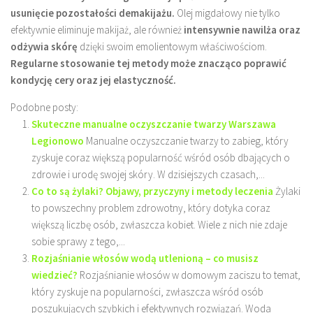
usunięcie pozostałości demakijażu.
Olej migdałowy nie tylko
efektywnie eliminuje makijaż, ale również
intensywnie nawilża oraz
odżywia skórę
dzięki swoim emolientowym właściwościom.
Regularne stosowanie tej metody może znacząco poprawić
kondycję cery oraz jej elastyczność.
Podobne posty:
Skuteczne manualne oczyszczanie twarzy Warszawa
Legionowo
Manualne oczyszczanie twarzy to zabieg, który
zyskuje coraz większą popularność wśród osób dbających o
zdrowie i urodę swojej skóry. W dzisiejszych czasach,...
Co to są żylaki? Objawy, przyczyny i metody leczenia
Żylaki
to powszechny problem zdrowotny, który dotyka coraz
większą liczbę osób, zwłaszcza kobiet. Wiele z nich nie zdaje
sobie sprawy z tego,...
Rozjaśnianie włosów wodą utlenioną – co musisz
wiedzieć?
Rozjaśnianie włosów w domowym zaciszu to temat,
który zyskuje na popularności, zwłaszcza wśród osób
poszukujących szybkich i efektywnych rozwiązań. Woda