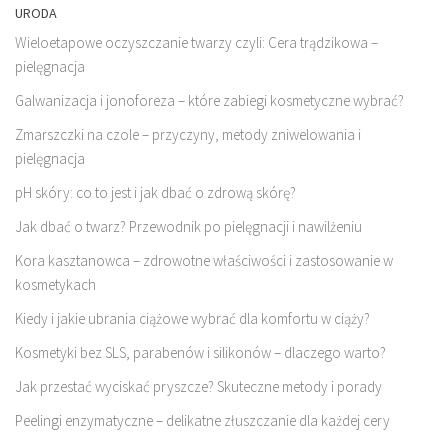
URODA
Wieloetapowe oczyszczanie twarzy czyli: Cera trądzikowa –
pielęgnacja
Galwanizacja i jonoforeza – które zabiegi kosmetyczne wybrać?
Zmarszczki na czole – przyczyny, metody zniwelowania i
pielęgnacja
pH skóry: co to jest i jak dbać o zdrową skórę?
Jak dbać o twarz? Przewodnik po pielęgnacji i nawilżeniu
Kora kasztanowca – zdrowotne właściwości i zastosowanie w
kosmetykach
Kiedy i jakie ubrania ciążowe wybrać dla komfortu w ciąży?
Kosmetyki bez SLS, parabenów i silikonów – dlaczego warto?
Jak przestać wyciskać pryszcze? Skuteczne metody i porady
Peelingi enzymatyczne – delikatne złuszczanie dla każdej cery