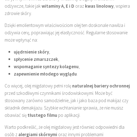
odżywcze, takie jak
witaminy A, E i D
oraz
kwas linolowy
, wspiera
zdrowie skóry.
Dzięki emolientowym właściwościom olej ten doskonale nawilża i
odżywia cerę, poprawiając jej elastyczność. Regularne stosowanie
może wpłynąć na:
ujędrnienie skóry
,
spłycenie zmarszczek
,
wspomaganie syntezy kolagenu
,
zapewnienie młodego wyglądu
.
Co więcej, olej migdałowy pełni rolę
naturalnej bariery ochronnej
przed szkodliwymi czynnikami środowiskowymi. Może być
stosowany zarówno samodzielnie, jak i jako baza pod makijaż czy
składnik demakijażu. Szybkie wchłanianie sprawia, że nie musisz
obawiać się
tłustego filmu
po aplikacji.
Warto podkreślić, że olej migdałowy jest również odpowiedni dla
osób z
alergiami skórnymi
oraz innymi problemami