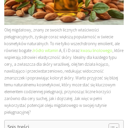
Olej migdałowy, znany ze swoich licznych właściwości
pielęgnacyjnych, zyskuje coraz większą popularność w świecie
kosmetyków naturalnych. To nie tylko wszechstronny emolient, ale
również bogate
źródło witamin
A, E i D oraz
kwasu linolowego
, które
wspierają zdrowie i elastyczność skóry. Idealny dla każdego typu
cery, a zwłaszcza dla skóry wrażliwej, olej ten działa kojąco,
nawilżająco i przeciwstarzeniowo, redukując widoczność
zmarszczek i poprawiając koloryt skóry. Warto przyjrzeć się bliżej
temu naturalnemu kosmetykowi, który może stać się kluczowym
elementem codziennej pielęgnacji, przynosząc liczne korzyści
zarówno dla cery suchej, jak i dojrzałej. Jak więc w pełni
wykorzystać potencjał oleju migdałowego w swojej rutynie
pielęgnacyjnej?
Spis treści