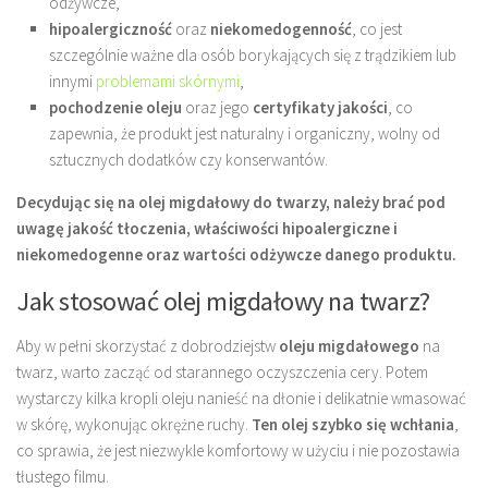
odżywcze,
hipoalergiczność
oraz
niekomedogenność
, co jest
szczególnie ważne dla osób borykających się z trądzikiem lub
innymi
problemami skórnymi
,
pochodzenie oleju
oraz jego
certyfikaty jakości
, co
zapewnia, że produkt jest naturalny i organiczny, wolny od
sztucznych dodatków czy konserwantów.
Decydując się na olej migdałowy do twarzy, należy brać pod
uwagę jakość tłoczenia, właściwości hipoalergiczne i
niekomedogenne oraz wartości odżywcze danego produktu.
Jak stosować olej migdałowy na twarz?
Aby w pełni skorzystać z dobrodziejstw
oleju migdałowego
na
twarz, warto zacząć od starannego oczyszczenia cery. Potem
wystarczy kilka kropli oleju nanieść na dłonie i delikatnie wmasować
w skórę, wykonując okrężne ruchy.
Ten olej szybko się wchłania
,
co sprawia, że jest niezwykle komfortowy w użyciu i nie pozostawia
tłustego filmu.