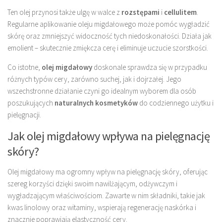
Ten olej przynosi także ulgę w walce z
rozstępami
i
cellulitem
.
Regularne aplikowanie oleju migdałowego może pomóc wygładzić
skórę oraz zmniejszyć widoczność tych niedoskonałości. Działa jak
emolient – skutecznie zmiękcza cerę i eliminuje uczucie szorstkości.
Co istotne,
olej migdałowy
doskonale sprawdza się w przypadku
różnych typów cery, zarówno suchej, jak i dojrzałej. Jego
wszechstronne działanie czyni go idealnym wyborem dla osób
poszukujących
naturalnych kosmetyków
do codziennego użytku i
pielęgnacji.
Jak olej migdałowy wpływa na pielęgnację
skóry?
Olej migdałowy ma ogromny wpływ na pielęgnację skóry, oferując
szereg korzyści dzięki swoim nawilżającym, odżywczym i
wygładzającym właściwościom. Zawarte w nim składniki, takie jak
kwas linolowy oraz witaminy, wspierają regenerację naskórka i
znacznie poprawiają elastyczność cery.