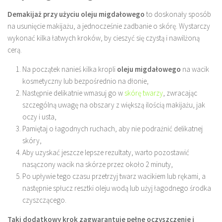
Demakijaż przy użyciu oleju migdałowego
to doskonały sposób
na usunięcie makijażu, a jednocześnie zadbanie o skórę. Wystarczy
wykonać kilka łatwych kroków, by cieszyć się czystą i nawilżoną
cerą.
Na początek nanieś kilka kropli
oleju migdałowego
na wacik
kosmetyczny lub bezpośrednio na dłonie,
Następnie delikatnie wmasuj go w
skórę twarzy
, zwracając
szczególną uwagę na obszary z większą ilością makijażu, jak
oczy i usta,
Pamiętaj o łagodnych ruchach, aby nie podrażnić delikatnej
skóry,
Aby uzyskać jeszcze lepsze rezultaty, warto pozostawić
nasączony wacik na skórze przez około 2 minuty,
Po upływie tego czasu przetrzyj twarz wacikiem lub rękami, a
następnie spłucz resztki oleju wodą lub użyj łagodnego środka
czyszczącego.
Taki dodatkowy krok zagwarantuje pełne oczyszczenie i