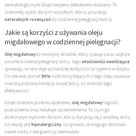
dermatologicznymi dzięki swojemu delikatnemu działaniu. To
znakomity wybór dla tych wszystkich, którzy poszukują
naturalnych rozwiązań
do codziennej pielęgnacji twarzy.
Jakie są korzyści z używania oleju
migdałowego w codziennej pielęgnacji?
Olej migdałowy
to niezwykły składnik, który zyskuje coraz większe
uznanie w świecie pielęgnacji skóry. Jego
właściwości nawilżające
sprawiają, że cera staje się bardziej elastyczna i przyjemna w dotyku.
Co ciekawe, ponad
90%
osób korzystających z tego oleju zauważa
znaczną poprawę kondycji swojej skóry, co dowodzi jego
efektywności.
Dzięki działaniu przeciwzapalnemu,
olej migdałowy
łagodzi
podrażnienia oraz redukuje zaczerwienienia. To czyni go
doskonałym wyborem dla tych, którzy borykają się z wrażliwą skórą.
Co więcej, jest
hipoalergiczny
, co sprawia, że mogą go stosować
nawet osoby z alergiami czy niemowlęta.