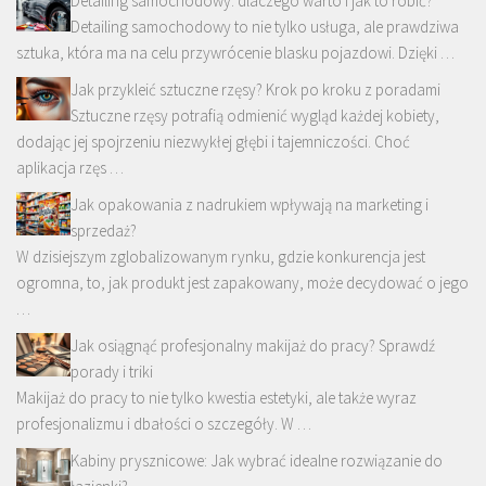
Detailing samochodowy: dlaczego warto i jak to robić?
Detailing samochodowy to nie tylko usługa, ale prawdziwa
sztuka, która ma na celu przywrócenie blasku pojazdowi. Dzięki …
Jak przykleić sztuczne rzęsy? Krok po kroku z poradami
Sztuczne rzęsy potrafią odmienić wygląd każdej kobiety,
dodając jej spojrzeniu niezwykłej głębi i tajemniczości. Choć
aplikacja rzęs …
Jak opakowania z nadrukiem wpływają na marketing i
sprzedaż?
W dzisiejszym zglobalizowanym rynku, gdzie konkurencja jest
ogromna, to, jak produkt jest zapakowany, może decydować o jego
…
Jak osiągnąć profesjonalny makijaż do pracy? Sprawdź
porady i triki
Makijaż do pracy to nie tylko kwestia estetyki, ale także wyraz
profesjonalizmu i dbałości o szczegóły. W …
Kabiny prysznicowe: Jak wybrać idealne rozwiązanie do