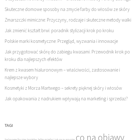
Skuteczne domowe sposoby na zmycie farby do włosów ze skóry
Zmarszczki mimiczne: Przyczyny, rodzaje i skuteczne metody walki
Jak zmienić kształt brwi: poradnik stylizacji krok po kroku
Polskie marki kosmetyczne: Przegląd, wyzwania i innowacje
Jak przygotować skórę do zabiegu kwasami: Przewodnik krok po
kroku dla najlepszych efektów
Krem z kwasem hialuronowym – właściwości, zastosowanie i
najlepsze wybory
Kosmetyki z Morza Martwego – sekrety pięknej skóry i włosów
Jak opakowania z nadrukiem wpływają na marketing i sprzedaż?
TAGI
co na objawy
balayage fryzjer kraków
bóle mięśni jak przy grypie