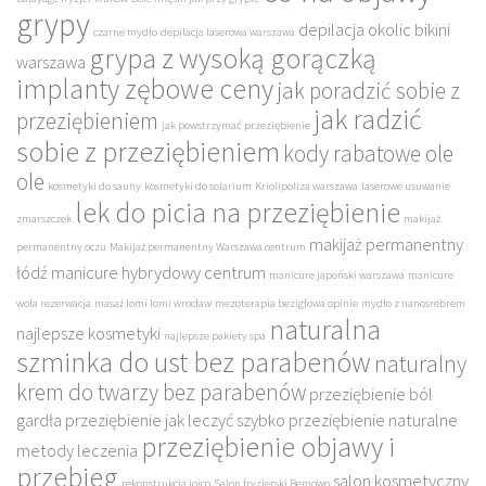
grypy
depilacja okolic bikini
czarne mydło
depilacja laserowa warszawa
grypa z wysoką gorączką
warszawa
implanty zębowe ceny
jak poradzić sobie z
jak radzić
przeziębieniem
jak powstrzymać przeziębienie
sobie z przeziębieniem
kody rabatowe ole
ole
kosmetyki do sauny
kosmetyki do solarium
Kriolipoliza warszawa
laserowe usuwanie
lek do picia na przeziębienie
zmarszczek
makijaż
makijaż permanentny
permanentny oczu
Makijaż permanentny Warszawa centrum
łódź
manicure hybrydowy centrum
manicure japoński warszawa
manicure
wola rezerwacja
masaż lomi lomi wrocław
mezoterapia bezigłowa opinie
mydło z nanosrebrem
naturalna
najlepsze kosmetyki
najlepsze pakiety spa
szminka do ust bez parabenów
naturalny
krem do twarzy bez parabenów
przeziębienie ból
gardła
przeziębienie jak leczyć szybko
przeziębienie naturalne
przeziębienie objawy i
metody leczenia
przebieg
salon kosmetyczny
rekonstrukcja joico
Salon fryzjerski Bemowo