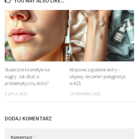
YOU MAY ALSO LIKE...
Skuteczne kosmetyki na
Atopowe zapalenie skóry –
wągry: Jak dbać o
objawy, leczenie i pielęgnacja
problematyczną skórę?
w AZS
2 LIPCA 2025
14 GRUDNIA 2025
DODAJ KOMENTARZ
Komentarz
*