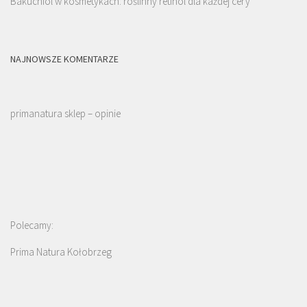
Bakuchiol w kosmetykach: roślinny retinol dla każdej cery
NAJNOWSZE KOMENTARZE
primanatura sklep – opinie
Polecamy:
Prima Natura Kołobrzeg