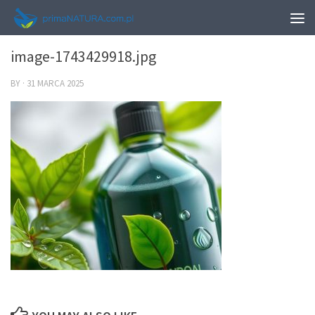
0
image-1743429918.jpg
BY
·
31 MARCA 2025