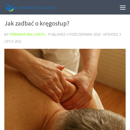
ZDROWIE
Jak zadbać o kręgosłup?
BY
PRIMANATURA.COM.PL
· PUBLISHED
5 PAŹDZIERNIKA 2020
· UPDATED
3
LIPCA 2021