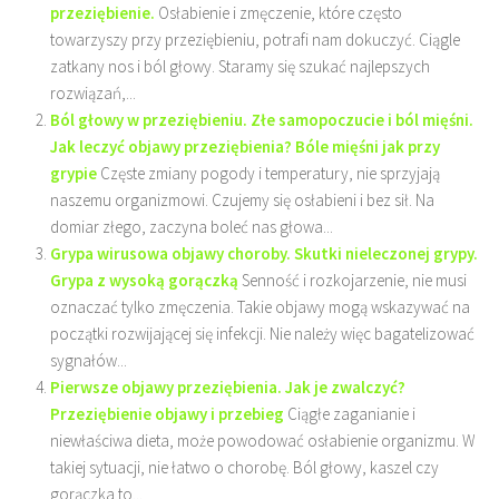
przeziębienie.
Osłabienie i zmęczenie, które często
towarzyszy przy przeziębieniu, potrafi nam dokuczyć. Ciągle
zatkany nos i ból głowy. Staramy się szukać najlepszych
rozwiązań,...
Ból głowy w przeziębieniu. Złe samopoczucie i ból mięśni.
Jak leczyć objawy przeziębienia? Bóle mięśni jak przy
grypie
Częste zmiany pogody i temperatury, nie sprzyjają
naszemu organizmowi. Czujemy się osłabieni i bez sił. Na
domiar złego, zaczyna boleć nas głowa...
Grypa wirusowa objawy choroby. Skutki nieleczonej grypy.
Grypa z wysoką gorączką
Senność i rozkojarzenie, nie musi
oznaczać tylko zmęczenia. Takie objawy mogą wskazywać na
początki rozwijającej się infekcji. Nie należy więc bagatelizować
sygnałów...
Pierwsze objawy przeziębienia. Jak je zwalczyć?
Przeziębienie objawy i przebieg
Ciągłe zaganianie i
niewłaściwa dieta, może powodować osłabienie organizmu. W
takiej sytuacji, nie łatwo o chorobę. Ból głowy, kaszel czy
gorączka to...