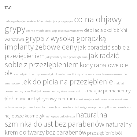
TAGI
co na objawy
balayage fryzjer kraków
bóle mięśni jak przy grypie
grypy
depilacja okolic bikini
czarne mydło
depilacja laserowa warszawa
grypa z wysoką gorączką
warszawa
implanty zębowe ceny
jak poradzić sobie z
jak radzić
przeziębieniem
jak powstrzymać przeziębienie
sobie z przeziębieniem
kody rabatowe ole
ole
kosmetyki do sauny
kosmetyki do solarium
Kriolipoliza warszawa
laserowe usuwanie
lek do picia na przeziębienie
zmarszczek
makijaż
makijaż permanentny
permanentny oczu
Makijaż permanentny Warszawa centrum
łódź
manicure hybrydowy centrum
manicure japoński warszawa
manicure
wola rezerwacja
masaż lomi lomi wrocław
mezoterapia bezigłowa opinie
mydło z nanosrebrem
naturalna
najlepsze kosmetyki
najlepsze pakiety spa
szminka do ust bez parabenów
naturalny
krem do twarzy bez parabenów
przeziębienie ból