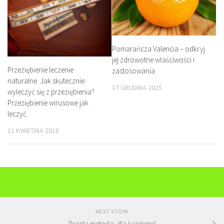
Pomarańcza Valencia – odkryj
jej zdrowotne właściwości i
Przeziębienie leczenie
zastosowania
naturalne. Jak skutecznie
17 GRUDNIA 2025
wyleczyć się z przeziębienia?
Przeziębienie wirusowe jak
leczyć
11 KWIETNIA 2018
NEXT STORY
Prosta metoda, dla każdego!