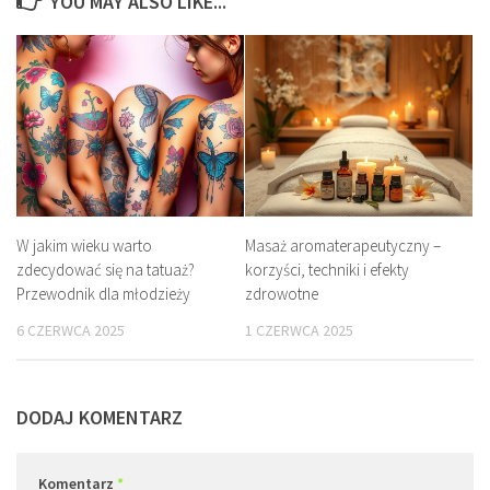
YOU MAY ALSO LIKE...
W jakim wieku warto
Masaż aromaterapeutyczny –
zdecydować się na tatuaż?
korzyści, techniki i efekty
Przewodnik dla młodzieży
zdrowotne
6 CZERWCA 2025
1 CZERWCA 2025
DODAJ KOMENTARZ
Komentarz
*