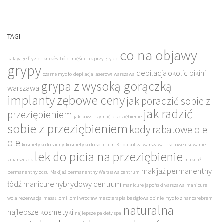
TAGI
co na objawy
balayage fryzjer kraków
bóle mięśni jak przy grypie
grypy
depilacja okolic bikini
czarne mydło
depilacja laserowa warszawa
grypa z wysoką gorączką
warszawa
implanty zębowe ceny
jak poradzić sobie z
jak radzić
przeziębieniem
jak powstrzymać przeziębienie
sobie z przeziębieniem
kody rabatowe ole
ole
kosmetyki do sauny
kosmetyki do solarium
Kriolipoliza warszawa
laserowe usuwanie
lek do picia na przeziębienie
zmarszczek
makijaż
makijaż permanentny
permanentny oczu
Makijaż permanentny Warszawa centrum
łódź
manicure hybrydowy centrum
manicure japoński warszawa
manicure
wola rezerwacja
masaż lomi lomi wrocław
mezoterapia bezigłowa opinie
mydło z nanosrebrem
naturalna
najlepsze kosmetyki
najlepsze pakiety spa