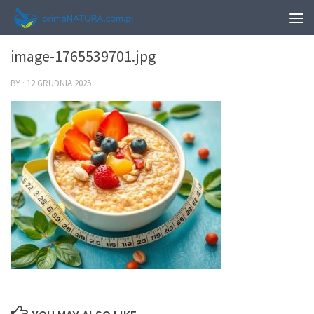
0
image-1765539701.jpg
BY
·
12 GRUDNIA 2025