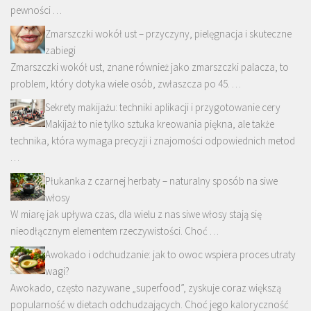
pewności …
Zmarszczki wokół ust – przyczyny, pielęgnacja i skuteczne
zabiegi
Zmarszczki wokół ust, znane również jako zmarszczki palacza, to
problem, który dotyka wiele osób, zwłaszcza po 45. …
Sekrety makijażu: techniki aplikacji i przygotowanie cery
Makijaż to nie tylko sztuka kreowania piękna, ale także
technika, która wymaga precyzji i znajomości odpowiednich metod
…
Płukanka z czarnej herbaty – naturalny sposób na siwe
włosy
W miarę jak upływa czas, dla wielu z nas siwe włosy stają się
nieodłącznym elementem rzeczywistości. Choć …
Awokado i odchudzanie: jak to owoc wspiera proces utraty
wagi?
Awokado, często nazywane „superfood”, zyskuje coraz większą
popularność w dietach odchudzających. Choć jego kaloryczność