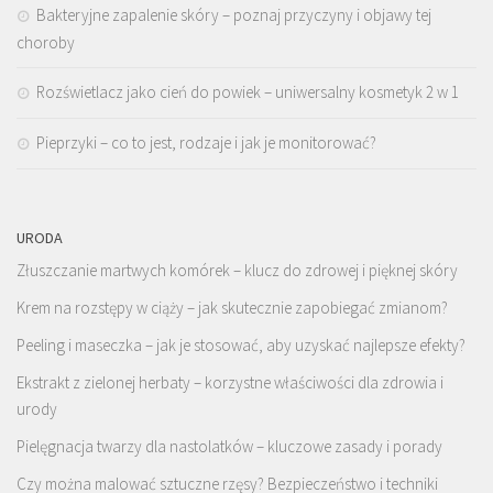
Bakteryjne zapalenie skóry – poznaj przyczyny i objawy tej
choroby
Rozświetlacz jako cień do powiek – uniwersalny kosmetyk 2 w 1
Pieprzyki – co to jest, rodzaje i jak je monitorować?
URODA
Złuszczanie martwych komórek – klucz do zdrowej i pięknej skóry
Krem na rozstępy w ciąży – jak skutecznie zapobiegać zmianom?
Peeling i maseczka – jak je stosować, aby uzyskać najlepsze efekty?
Ekstrakt z zielonej herbaty – korzystne właściwości dla zdrowia i
urody
Pielęgnacja twarzy dla nastolatków – kluczowe zasady i porady
Czy można malować sztuczne rzęsy? Bezpieczeństwo i techniki