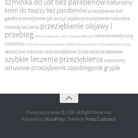
szminka do ust bez parabenów
naturalny
krem do twarzy bez parabenów
przeziębienie ból
gardła
przeziębienie jak leczyć szybko
przeziębienie naturalne
przeziębienie objawy i
metody leczenia
przebieg
salon kosmetyczny
rekonstrukcja joico
Salon fryzjerski Bemowo
mokotów
salon kosmetyczny warszawa mokotów
skuteczne leki na przeziębienie i grypę
skuteczne metody na przeziębienie
Soda na przeziębienie
szybkie leczenie przeziębienia
wapozony
wirusowe przeziębienie
zapobieganie grypie
Primanatura sklep © 2026. All Rights Reserved.
Powered by
WordPress
. Theme by
Press Customizr
.