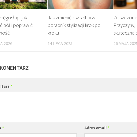
kręgosłup: jak
Jak zmienić kształt brwi:
Zniszczone
ć ból i poprawić
poradnik stylizacji krok po
Przyczyny, 
zność
kroku
skuteczna 
IA 2026
14 LIPCA 2025
26 MAJA 202
 KOMENTARZ
ntarz
*
a
*
Adres email
*