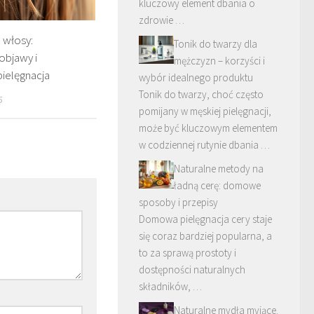
kluczowy element dbania o
zdrowie …
 włosy:
Tonik do twarzy dla
objawy i
mężczyzn – korzyści i
pielęgnacja
wybór idealnego produktu
Tonik do twarzy, choć często
5
pomijany w męskiej pielęgnacji,
może być kluczowym elementem
w codziennej rutynie dbania …
Naturalne metody na
ładną cerę: domowe
sposoby i przepisy
Domowa pielęgnacja cery staje
się coraz bardziej popularna, a
to za sprawą prostoty i
dostępności naturalnych
składników, …
Naturalne mydła myjące.