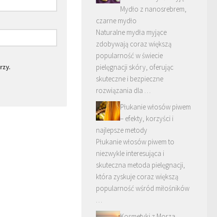
Mydło z nanosrebrem,
czarne mydło
Naturalne mydła myjące
zdobywają coraz większą
popularność w świecie
rzy.
pielęgnacji skóry, oferując
skuteczne i bezpieczne
rozwiązania dla …
Płukanie włosów piwem
– efekty, korzyści i
najlepsze metody
Płukanie włosów piwem to
niezwykle interesująca i
skuteczna metoda pielęgnacji,
która zyskuje coraz większą
popularność wśród miłośników
…
Kosmetyki z Morza