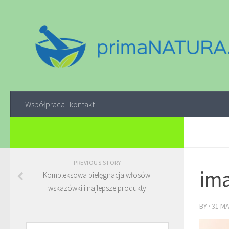
Współpraca i kontakt
PREVIOUS STORY
ima
Kompleksowa pielęgnacja włosów:
wskazówki i najlepsze produkty
BY
·
31 M