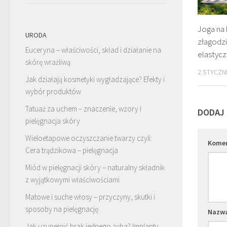
Joga na 
URODA
złagodzi
Euceryna – właściwości, skład i działanie na
elastyc
skórę wrażliwą
2 STYCZN
Jak działają kosmetyki wygładzające? Efekty i
wybór produktów
Tatuaż za uchem – znaczenie, wzory i
DODAJ
pielęgnacja skóry
Wieloetapowe oczyszczanie twarzy czyli:
Kome
Cera trądzikowa – pielęgnacja
Miód w pielęgnacji skóry – naturalny składnik
z wyjątkowymi właściwościami
Matowe i suche włosy – przyczyny, skutki i
sposoby na pielęgnację
Nazw
Jak uzupełnić brak jednego zęba? Implanty