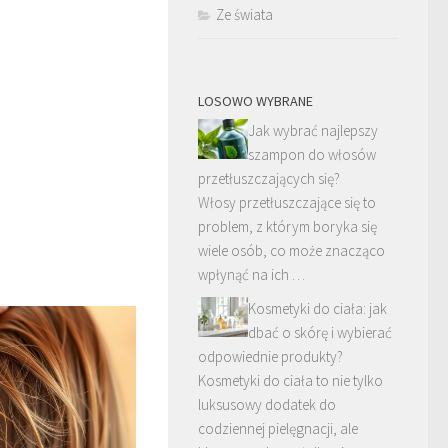
Ze świata
LOSOWO WYBRANE
Jak wybrać najlepszy
szampon do włosów
przetłuszczających się?
Włosy przetłuszczające się to
problem, z którym boryka się
wiele osób, co może znacząco
wpłynąć na ich …
Kosmetyki do ciała: jak
dbać o skórę i wybierać
odpowiednie produkty?
Kosmetyki do ciała to nie tylko
luksusowy dodatek do
codziennej pielęgnacji, ale