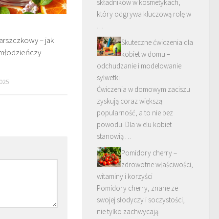
składników w kosmetykach,
który odgrywa kluczową rolę w
…
rszczkowy – jak
Skuteczne ćwiczenia dla
młodzieńczy
kobiet w domu –
odchudzanie i modelowanie
sylwetki
025
Ćwiczenia w domowym zaciszu
zyskują coraz większą
popularność, a to nie bez
powodu. Dla wielu kobiet
stanowią …
Pomidory cherry –
zdrowotne właściwości,
witaminy i korzyści
Pomidory cherry, znane ze
swojej słodyczy i soczystości,
nie tylko zachwycają