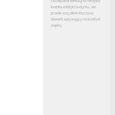
Docieplanie elewacji to nie tylko
kwestia estetyki budynku, ale
przede wszystkim kluczowy
element wpływający na komfort
cieplny …