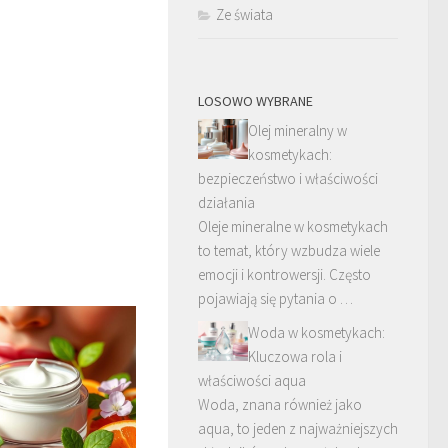
Ze świata
LOSOWO WYBRANE
Olej mineralny w
kosmetykach:
bezpieczeństwo i właściwości
działania
Oleje mineralne w kosmetykach
to temat, który wzbudza wiele
emocji i kontrowersji. Często
pojawiają się pytania o …
Woda w kosmetykach:
Kluczowa rola i
właściwości aqua
Woda, znana również jako
aqua, to jeden z najważniejszych