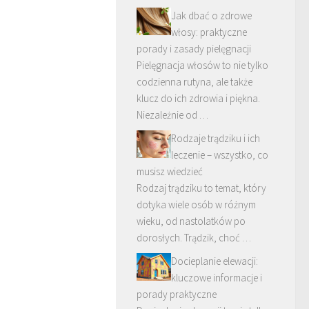
Jak dbać o zdrowe
włosy: praktyczne
porady i zasady pielęgnacji
Pielęgnacja włosów to nie tylko
codzienna rutyna, ale także
klucz do ich zdrowia i piękna.
Niezależnie od …
Rodzaje trądziku i ich
leczenie – wszystko, co
musisz wiedzieć
Rodzaj trądziku to temat, który
dotyka wiele osób w różnym
wieku, od nastolatków po
dorosłych. Trądzik, choć …
Docieplanie elewacji:
kluczowe informacje i
porady praktyczne