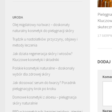
Pielęgna
URODA
Kluczow
Olej migdałowy na twarz – doskonały
skutecz
naturalny kosmetyk do pielęgnacji skóry
17 SIERPN
Trądzik u nastolatków: przyczyny, objawy i
metody leczenia
Jak działa regeneracja skóry i włosów?
Kluczowe kosmetyki i składniki
DODAJ
Polskie kosmetyki naturalne – doskonały
wybór dla zdrowej skóry
Kome
Jak stosować serum do twarzy? Poradnik
pielęgnacyjny krok po kroku
Domowe kosmetyki z aloesu – pielęgnacja
skóry naturalnie
Nazw
PPD w kosmetykach: bezpieczeństwo, alergie i