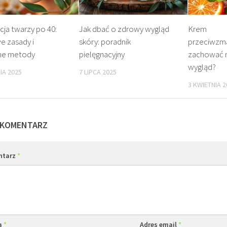
cja twarzy po 40:
Jak dbać o zdrowy wygląd
Krem
e zasady i
skóry: poradnik
przeciwzma
ne metody
pielęgnacyjny
zachować 
wygląd?
IA 2025
7 LIPCA 2025
3 KWIETNIA 2
 KOMENTARZ
ntarz
*
a
*
Adres email
*