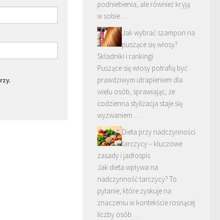
podniebienia, ale również kryją
w sobie …
Jak wybrać szampon na
puszące się włosy?
Składniki i rankingi
Puszące się włosy potrafią być
prawdziwym utrapieniem dla
rzy.
wielu osób, sprawiając, że
codzienna stylizacja staje się
wyzwaniem. …
Dieta przy nadczynności
tarczycy – kluczowe
zasady i jadłospis
Jak dieta wpływa na
nadczynność tarczycy? To
pytanie, które zyskuje na
znaczeniu w kontekście rosnącej
liczby osób …