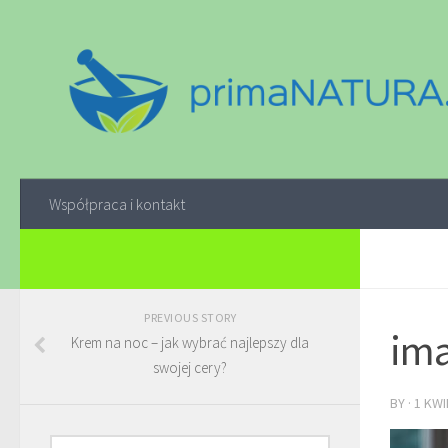
Współpraca i kontakt
PREVIOUS STORY
ima
Krem na noc – jak wybrać najlepszy dla
swojej cery?
BY
·
1 KWI