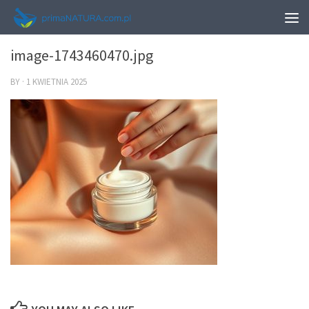
0
image-1743460470.jpg
BY
·
1 KWIETNIA 2025