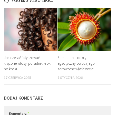
YOU MAY ALSO LIKE...
Jak czesać i stylizować
Rambutan – odkryj
kręcone włosy: poradnik krok
egzotyczny owoc i jego
po kroku
zdrowotne właściwości
17 CZERWCA 2025
7 STYCZNIA 2026
DODAJ KOMENTARZ
Komentarz
*