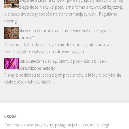
Bieganie a zmiana sylwetki: jak osiągnąć wymarzoną formę?
Bieganie to nie tylko popularna forma aktywności fizycznej,
ale także skuteczny sposób na transformację sylwetki. Regularne
treningi …
Akcesoria do brody: co musisz wiedzieć o pielęgnacji
zarostu?
Akcesoria do brody to nie tylko modne dodatki, ale kluczowe
elementy, które wpływają na zdrowie i wygląd …
Jak skutecznie usunąć plamy z podkładu z bluzek?
Sprawdzone metody
Plamy z podkładu to jeden z tych problemów, z którymi boryka się
wiele osób, a ich usunięcie …
URODA
Cera trądzikowa: przyczyny, pielęgnacja i skuteczne zabiegi