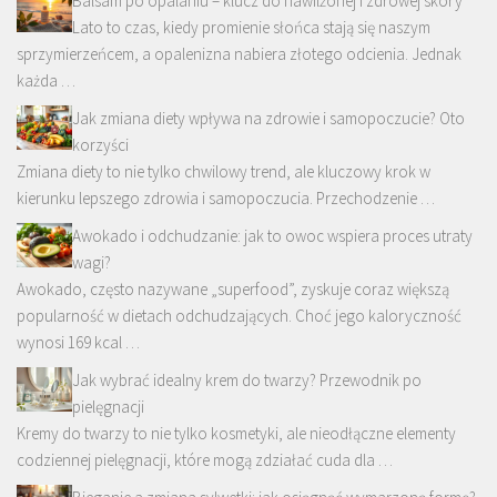
Balsam po opalaniu – klucz do nawilżonej i zdrowej skóry
Lato to czas, kiedy promienie słońca stają się naszym
sprzymierzeńcem, a opalenizna nabiera złotego odcienia. Jednak
każda …
Jak zmiana diety wpływa na zdrowie i samopoczucie? Oto
korzyści
Zmiana diety to nie tylko chwilowy trend, ale kluczowy krok w
kierunku lepszego zdrowia i samopoczucia. Przechodzenie …
Awokado i odchudzanie: jak to owoc wspiera proces utraty
wagi?
Awokado, często nazywane „superfood”, zyskuje coraz większą
popularność w dietach odchudzających. Choć jego kaloryczność
wynosi 169 kcal …
Jak wybrać idealny krem do twarzy? Przewodnik po
pielęgnacji
Kremy do twarzy to nie tylko kosmetyki, ale nieodłączne elementy
codziennej pielęgnacji, które mogą zdziałać cuda dla …