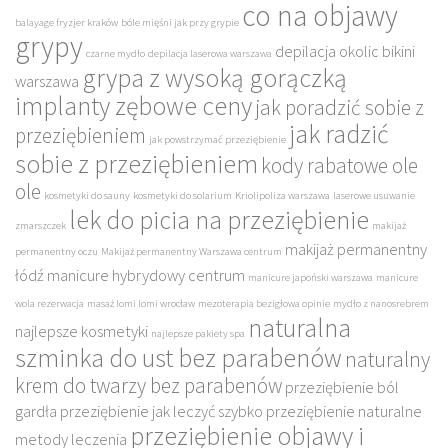
co na objawy
balayage fryzjer kraków
bóle mięśni jak przy grypie
grypy
depilacja okolic bikini
czarne mydło
depilacja laserowa warszawa
grypa z wysoką gorączką
warszawa
implanty zębowe ceny
jak poradzić sobie z
jak radzić
przeziębieniem
jak powstrzymać przeziębienie
sobie z przeziębieniem
kody rabatowe ole
ole
kosmetyki do sauny
kosmetyki do solarium
Kriolipoliza warszawa
laserowe usuwanie
lek do picia na przeziębienie
zmarszczek
makijaż
makijaż permanentny
permanentny oczu
Makijaż permanentny Warszawa centrum
łódź
manicure hybrydowy centrum
manicure japoński warszawa
manicure
wola rezerwacja
masaż lomi lomi wrocław
mezoterapia bezigłowa opinie
mydło z nanosrebrem
naturalna
najlepsze kosmetyki
najlepsze pakiety spa
szminka do ust bez parabenów
naturalny
krem do twarzy bez parabenów
przeziębienie ból
gardła
przeziębienie jak leczyć szybko
przeziębienie naturalne
przeziębienie objawy i
metody leczenia