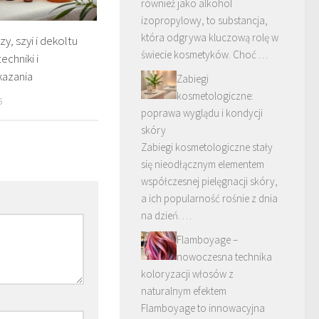
również jako alkohol
izopropylowy, to substancja,
która odgrywa kluczową rolę w
y, szyi i dekoltu
świecie kosmetyków. Choć …
techniki i
azania
Zabiegi
kosmetologiczne:
5
poprawa wyglądu i kondycji
skóry
Zabiegi kosmetologiczne stały
się nieodłącznym elementem
współczesnej pielęgnacji skóry,
a ich popularność rośnie z dnia
na dzień. …
Flamboyage –
nowoczesna technika
koloryzacji włosów z
naturalnym efektem
Flamboyage to innowacyjna