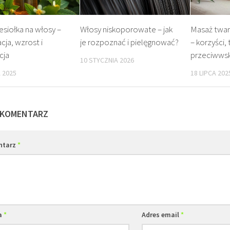
iesiołka na włosy –
Włosy niskoporowate – jak
Masaż twarz
cja, wzrost i
je rozpoznać i pielęgnować?
– korzyści, 
cja
przeciwwsk
10 STYCZNIA 2026
 2025
18 LIPCA 202
 KOMENTARZ
ntarz
*
a
*
Adres email
*