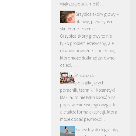
większą popularność …
Grzybica skóry głowy –
objawy, przyczyny i
skuteczne leczenie
Grzybica skóry głowy to nie
tylko problem estetyczny, ale
również poważne schorzenie,
które może dotknąć zarówno
dzieci, …
Makijaż dla
początkujących:
poradnik, techniki i kosmetyki
Makijaż to nie tylko sposób na
poprawienie swojego wyglądu,
ale także forma ekspresji, która
może dodać pewności …
Korzystny do tego, aby