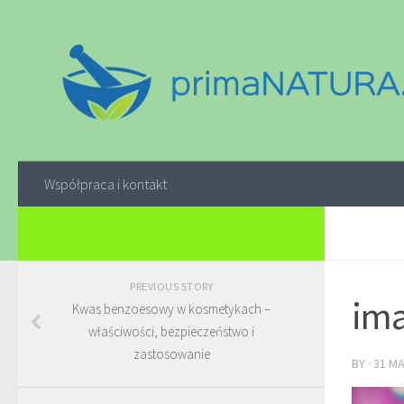
Współpraca i kontakt
PREVIOUS STORY
ima
Kwas benzoesowy w kosmetykach –
właściwości, bezpieczeństwo i
zastosowanie
BY
·
31 M