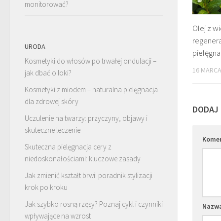
monitorować?
Olej z w
regenera
URODA
pielęgna
Kosmetyki do włosów po trwałej ondulacji –
16 MARCA
jak dbać o loki?
Kosmetyki z miodem – naturalna pielęgnacja
dla zdrowej skóry
DODAJ
Uczulenie na twarzy: przyczyny, objawy i
skuteczne leczenie
Kome
Skuteczna pielęgnacja cery z
niedoskonałościami: kluczowe zasady
Jak zmienić kształt brwi: poradnik stylizacji
krok po kroku
Jak szybko rosną rzęsy? Poznaj cykl i czynniki
Nazw
wpływające na wzrost