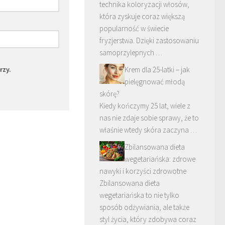
technika koloryzacji włosów,
która zyskuje coraz większą
popularność w świecie
fryzjerstwa. Dzięki zastosowaniu
samoprzylepnych …
rzy.
Krem dla 25-latki – jak
pielęgnować młodą
skórę?
Kiedy kończymy 25 lat, wiele z
nas nie zdaje sobie sprawy, że to
właśnie wtedy skóra zaczyna …
Zbilansowana dieta
wegetariańska: zdrowe
nawyki i korzyści zdrowotne
Zbilansowana dieta
wegetariańska to nie tylko
sposób odżywiania, ale także
styl życia, który zdobywa coraz