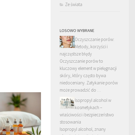
Ze świata
LOSOWO WYBRANE
Oczyszczanie porów:
Metody, korzyści i
najczęstsze błędy
Oczyszczanie porów to
kluczowy element w pielęgnacji
skóry, który często bywa
niedoceniany. Zatykanie porów
może prowadzić do …
Isopropyl alcohol w
kosmetykach –
właściwości i bezpieczeństwo
stosowania
Isopropyl alcohol, znany