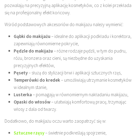
pozwalają na precyzyjną aplikację kosmetyków, co z kolei przekłada
się na profesjonalny efekt końcowy.
Wśród podstawowych akcesoriów do makijażu należy wymienić:
Gąbki do makijażu
– idealne do aplikacji podkładu i korektora,
zapewniają równomierne pokrycie,
Pędzle do makijażu
– różne rodzaje pędzli, w tym do pudru,
różu, bronzera oraz cieni, są niezbędne do uzyskania
precyzyjnych efektów,
Pęsety
– służą do stylizacji brwi i aplikacji sztucznych rzęs,
Temperówki do kredek
– umożliwiają utrzymanie kosmetyków
w idealnym stanie,
Lusterka
– pomagają w równomiernym nakładaniu makijażu,
Opaski do włosów
– ułatwiają komfortową pracę, trzymając
włosy z dala od twarzy.
Dodatkowo, do makijażu oczu warto zaopatrzyć się w:
Sztuczne rzęsy
– świetnie podkreślają spojrzenie,