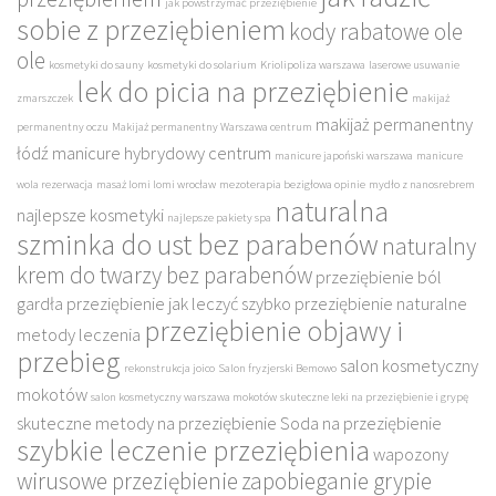
jak powstrzymać przeziębienie
sobie z przeziębieniem
kody rabatowe ole
ole
kosmetyki do sauny
kosmetyki do solarium
Kriolipoliza warszawa
laserowe usuwanie
lek do picia na przeziębienie
zmarszczek
makijaż
makijaż permanentny
permanentny oczu
Makijaż permanentny Warszawa centrum
łódź
manicure hybrydowy centrum
manicure japoński warszawa
manicure
wola rezerwacja
masaż lomi lomi wrocław
mezoterapia bezigłowa opinie
mydło z nanosrebrem
naturalna
najlepsze kosmetyki
najlepsze pakiety spa
szminka do ust bez parabenów
naturalny
krem do twarzy bez parabenów
przeziębienie ból
gardła
przeziębienie jak leczyć szybko
przeziębienie naturalne
przeziębienie objawy i
metody leczenia
przebieg
salon kosmetyczny
rekonstrukcja joico
Salon fryzjerski Bemowo
mokotów
salon kosmetyczny warszawa mokotów
skuteczne leki na przeziębienie i grypę
skuteczne metody na przeziębienie
Soda na przeziębienie
szybkie leczenie przeziębienia
wapozony
wirusowe przeziębienie
zapobieganie grypie