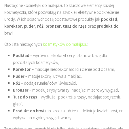
Niezbędne kosmetyki do makijażu to kluczowe elementy każdej
kosmetyczki, które pozwalają na szybkie i efektywne podkreślenie
urody. W ich skład wchodzą podstawowe produkty jak
podkład
,
korektor
,
puder
,
róż
,
bronzer
,
tusz do rzęs
oraz
produkt do
brwi
.
Oto lista niezbędnych
kosmetyków do makijażu
:
Podkład
– wyrównuje koloryt cery i stanowi bazę dla
pozostałych kosmetyków,
Korektor
– maskuje niedoskonałości i cienie pod oczami,
Puder
– matuje skórę i utrwala makijaż,
Róż
– dodaje rumieńców i świeżości,
Bronzer
– modeluje rysy twarzy, nadając im zdrowy wygląd,
Tusz do rzęs
– wydłuża i podkreśla rzęsy, nadając spojrzeniu
głębi,
Produkt do brwi
(np. kredka lub żel) – definiuje kształt brwi, co
wpływa na ogólny wygląd twarzy.
Te podstawowe kosmetyki nie tylko ułatwiają codzienny makijaż, ale