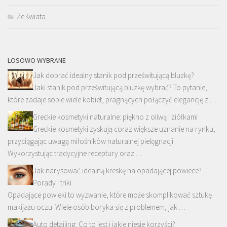
Ze świata
LOSOWO WYBRANE
Jak dobrać idealny stanik pod prześwitującą bluzkę?
Jaki stanik pod prześwitującą bluzkę wybrać? To pytanie,
które zadaje sobie wiele kobiet, pragnących połączyć elegancję z …
Greckie kosmetyki naturalne: piękno z oliwą i ziółkami
Greckie kosmetyki zyskują coraz większe uznanie na rynku,
przyciągając uwagę miłośników naturalnej pielęgnacji.
Wykorzystując tradycyjne receptury oraz …
Jak narysować idealną kreskę na opadającej powiece?
Porady i triki
Opadające powieki to wyzwanie, które może skomplikować sztukę
makijażu oczu. Wiele osób boryka się z problemem, jak …
Auto detailing: Co to jest i jakie niesie korzyści?