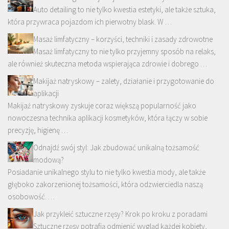
Auto detailing to nie tylko kwestia estetyki, ale także sztuka,
która przywraca pojazdom ich pierwotny blask. W …
Masaż limfatyczny – korzyści, techniki i zasady zdrowotne
Masaż limfatyczny to nie tylko przyjemny sposób na relaks,
ale również skuteczna metoda wspierająca zdrowie i dobrego …
Makijaż natryskowy – zalety, działanie i przygotowanie do
aplikacji
Makijaż natryskowy zyskuje coraz większą popularność jako
nowoczesna technika aplikacji kosmetyków, która łączy w sobie
precyzję, higienę …
Odnajdź swój styl: Jak zbudować unikalną tożsamość
modową?
Posiadanie unikalnego stylu to nie tylko kwestia mody, ale także
głęboko zakorzenionej tożsamości, która odzwierciedla naszą
osobowość. …
Jak przykleić sztuczne rzęsy? Krok po kroku z poradami
Sztuczne rzęsy potrafią odmienić wygląd każdej kobiety,