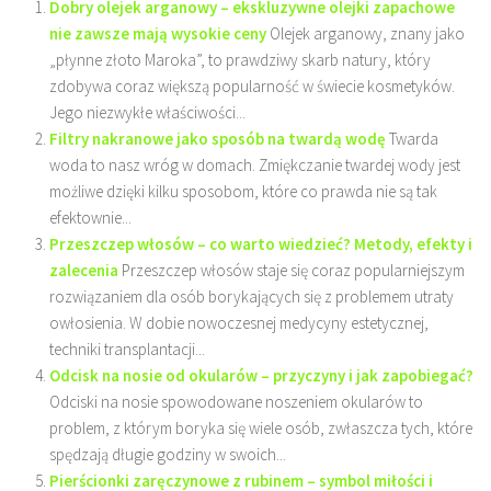
Dobry olejek arganowy – ekskluzywne olejki zapachowe
nie zawsze mają wysokie ceny
Olejek arganowy, znany jako
„płynne złoto Maroka”, to prawdziwy skarb natury, który
zdobywa coraz większą popularność w świecie kosmetyków.
Jego niezwykłe właściwości...
Filtry nakranowe jako sposób na twardą wodę
Twarda
woda to nasz wróg w domach. Zmiękczanie twardej wody jest
możliwe dzięki kilku sposobom, które co prawda nie są tak
efektownie...
Przeszczep włosów – co warto wiedzieć? Metody, efekty i
zalecenia
Przeszczep włosów staje się coraz popularniejszym
rozwiązaniem dla osób borykających się z problemem utraty
owłosienia. W dobie nowoczesnej medycyny estetycznej,
techniki transplantacji...
Odcisk na nosie od okularów – przyczyny i jak zapobiegać?
Odciski na nosie spowodowane noszeniem okularów to
problem, z którym boryka się wiele osób, zwłaszcza tych, które
spędzają długie godziny w swoich...
Pierścionki zaręczynowe z rubinem – symbol miłości i