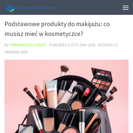
URODA
Podstawowe produkty do makijażu: co
musisz mieć w kosmetyczce?
BY
PRIMANATURA.COM.PL
· PUBLISHED
6 STYCZNIA 2026
· UPDATED
12
GRUDNIA 2025