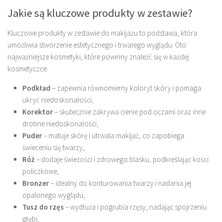
Jakie są kluczowe produkty w zestawie?
Kluczowe produkty w zestawie do makijażu to podstawa, która
umożliwia stworzenie estetycznego i trwałego wyglądu. Oto
najważniejsze kosmetyki, które powinny znaleźć się w każdej
kosmetyczce:
Podkład
– zapewnia równomierny koloryt skóry i pomaga
ukryć niedoskonałości,
Korektor
– skutecznie zakrywa cienie pod oczami oraz inne
drobne niedoskonałości,
Puder
– matuje skórę i utrwala makijaż, co zapobiega
świeceniu się twarzy,
Róż
– dodaje świeżości i zdrowego blasku, podkreślając kości
policzkowe,
Bronzer
– idealny do konturowania twarzy i nadania jej
opalonego wyglądu,
Tusz do rzęs
– wydłuża i pogrubia rzęsy, nadając spojrzeniu
głębi,