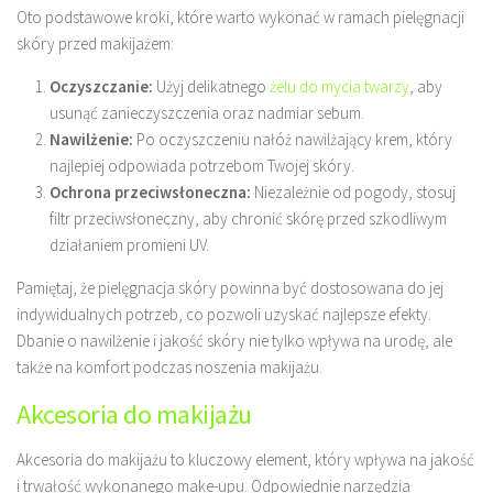
Oto podstawowe kroki, które warto wykonać w ramach pielęgnacji
skóry przed makijażem:
Oczyszczanie:
Użyj delikatnego
żelu do mycia twarzy
, aby
usunąć zanieczyszczenia oraz nadmiar sebum.
Nawilżenie:
Po oczyszczeniu nałóż nawilżający krem, który
najlepiej odpowiada potrzebom Twojej skóry.
Ochrona przeciwsłoneczna:
Niezależnie od pogody, stosuj
filtr przeciwsłoneczny, aby chronić skórę przed szkodliwym
działaniem promieni UV.
Pamiętaj, że pielęgnacja skóry powinna być dostosowana do jej
indywidualnych potrzeb, co pozwoli uzyskać najlepsze efekty.
Dbanie o nawilżenie i jakość skóry nie tylko wpływa na urodę, ale
także na komfort podczas noszenia makijażu.
Akcesoria do makijażu
Akcesoria do makijażu to kluczowy element, który wpływa na jakość
i trwałość wykonanego make-upu. Odpowiednie narzędzia