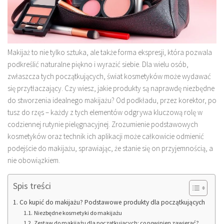
Makijaż to nie tylko sztuka, ale także forma ekspresji, która pozwala
podkreślić naturalne piękno i wyrazić siebie. Dla wielu osób,
zwłaszcza tych początkujących, świat kosmetyków może wydawać
się przytłaczający. Czy wiesz, jakie produkty są naprawdę niezbędne
do stworzenia idealnego makijażu? Od podkładu, przez korektor, po
tusz do rzęs – każdy z tych elementów odgrywa kluczową rolę w
codziennej rutynie pielęgnacyjnej. Zrozumienie podstawowych
kosmetyków oraz technik ich aplikacji może całkowicie odmienić
podejście do makijażu, sprawiając, że stanie się on przyjemnością, a
nie obowiązkiem.
Spis treści
Co kupić do makijażu? Podstawowe produkty dla początkujących
Niezbędne kosmetyki do makijażu
Zestaw do makijażu dla początkujących: co powinien zawierać?