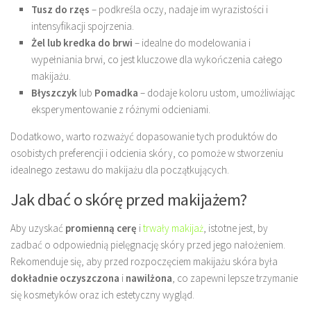
Tusz do rzęs
– podkreśla oczy, nadaje im wyrazistości i
intensyfikacji spojrzenia.
Żel lub kredka do brwi
– idealne do modelowania i
wypełniania brwi, co jest kluczowe dla wykończenia całego
makijażu.
Błyszczyk
lub
Pomadka
– dodaje koloru ustom, umożliwiając
eksperymentowanie z różnymi odcieniami.
Dodatkowo, warto rozważyć dopasowanie tych produktów do
osobistych preferencji i odcienia skóry, co pomoże w stworzeniu
idealnego zestawu do makijażu dla początkujących.
Jak dbać o skórę przed makijażem?
Aby uzyskać
promienną cerę
i
trwały makijaż
, istotne jest, by
zadbać o odpowiednią pielęgnację skóry przed jego nałożeniem.
Rekomenduje się, aby przed rozpoczęciem makijażu skóra była
dokładnie oczyszczona
i
nawilżona
, co zapewni lepsze trzymanie
się kosmetyków oraz ich estetyczny wygląd.