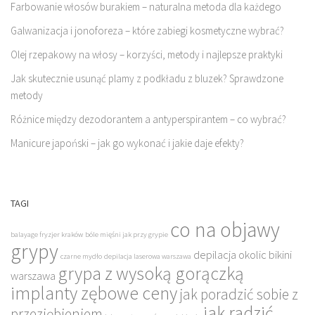
Farbowanie włosów burakiem – naturalna metoda dla każdego
Galwanizacja i jonoforeza – które zabiegi kosmetyczne wybrać?
Olej rzepakowy na włosy – korzyści, metody i najlepsze praktyki
Jak skutecznie usunąć plamy z podkładu z bluzek? Sprawdzone
metody
Różnice między dezodorantem a antyperspirantem – co wybrać?
Manicure japoński – jak go wykonać i jakie daje efekty?
TAGI
co na objawy
balayage fryzjer kraków
bóle mięśni jak przy grypie
grypy
depilacja okolic bikini
czarne mydło
depilacja laserowa warszawa
grypa z wysoką gorączką
warszawa
implanty zębowe ceny
jak poradzić sobie z
jak radzić
przeziębieniem