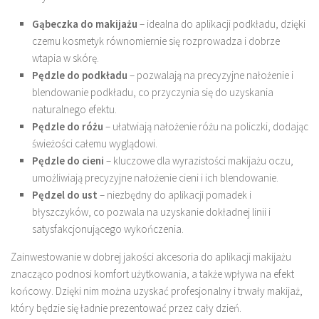
Gąbeczka do makijażu
– idealna do aplikacji podkładu, dzięki
czemu kosmetyk równomiernie się rozprowadza i dobrze
wtapia w skórę.
Pędzle do podkładu
– pozwalają na precyzyjne nałożenie i
blendowanie podkładu, co przyczynia się do uzyskania
naturalnego efektu.
Pędzle do różu
– ułatwiają nałożenie różu na policzki, dodając
świeżości całemu wyglądowi.
Pędzle do cieni
– kluczowe dla wyrazistości makijażu oczu,
umożliwiają precyzyjne nałożenie cieni i ich blendowanie.
Pędzel do ust
– niezbędny do aplikacji pomadek i
błyszczyków, co pozwala na uzyskanie dokładnej linii i
satysfakcjonującego wykończenia.
Zainwestowanie w dobrej jakości akcesoria do aplikacji makijażu
znacząco podnosi komfort użytkowania, a także wpływa na efekt
końcowy. Dzięki nim można uzyskać profesjonalny i trwały makijaż,
który będzie się ładnie prezentować przez cały dzień.