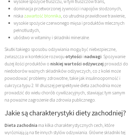
wysokie spożycie tłuszczu, w tym tłuszczów trans,
dominacja przetworzonej żywności i napojów słodzonych,
niska
zawartość błonnika
, co utrudnia prawidłowe trawienie,
wysokie spożycie czerwonego mięsa i produktów mlecznych
pełnotłustych,
ubóstwo w witaminy i składniki mineralne.
Skutki takiego sposobu odżywiania mogą być niebezpieczne,
zwłaszcza w kontekście rozwoju
otyłości
i
nadwagi
. Spożywanie
dużej ilości produktów o
niskiej wartości odżywczej
prowadzi do
niedoborów ważnych składników odżywczych, co z kolei może
powodować problemy zdrowotne, takie jak insulinooporność i
cukrzyca typu 2. W dłuższej perspektywie dieta zachodnia może
prowadzić do wielu chorób cywilizacyjnych, stawiając tym samym
na poważne zagrożenie dla zdrowia publicznego.
Jakie są charakterystyki diety zachodniej?
Dieta zachodnia
ma kilka charakterystycznych cech, które
wyróżniają ją na tle innych stylów odżywiania. Główne składniki tej