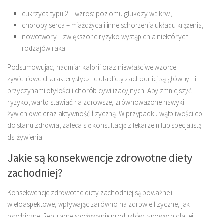
cukrzyca typu 2 – wzrost poziomu glukozy we krwi,
choroby serca – miażdżyca i inne schorzenia układu krążenia,
nowotwory – zwiększone ryzyko wystąpienia niektórych
rodzajów raka.
Podsumowując, nadmiar kalorii oraz niewłaściwe wzorce
żywieniowe charakterystyczne dla diety zachodniej są głównymi
przyczynami otyłości i chorób cywilizacyjnych. Aby zmniejszyć
ryzyko, warto stawiać na zdrowsze, zrównoważone nawyki
żywieniowe oraz aktywność fizyczną. W przypadku wątpliwości co
do stanu zdrowia, zaleca się konsultację z lekarzem lub specjalistą
ds. żywienia.
Jakie są konsekwencje zdrowotne diety
zachodniej?
Konsekwencje zdrowotne diety zachodniej są poważne i
wieloaspektowe, wpływając zarówno na zdrowie fizyczne, jak i
psychiczne. Regularne spożywanie produktów typowych dla tej