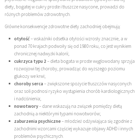
diety, bogatej w cukry proste i tłuszcze nasycone, prowadzi do
różnych problemów zdrowotnych.
Główne konsekwencje zdrowotne diety zachodniej obejmują:
otyłość
– wskaźniki odsetka otyłości wzrosły znacznie, a w
ponad 70 krajach podwoiły się od 1980 roku, co jest wynikiem
chronicznej nadwyżki kalorii;
cukrzyca typu 2
– dieta bogata w proste węglowodany sprzyja
rozwojowi tej choroby, prowadząc do wyższego poziomu
glukozy we krwi;
choroby serca
– zwiększone spożycie tłuszczów nasyconych
oraz soli podnosi ryzyko wystąpienia chorób kardiologicznych
i nadciśnienia;
nowotwory
– dane wskazują na związek pomiędzy dietą
zachodnią a niektórymi typami nowotworów;
zaburzenia psychiczne
– młodzież odżywiająca się zgodnie z
zachodnimi wzorcami częściej wykazuje objawy ADHD i innych
problemów psychicznych.