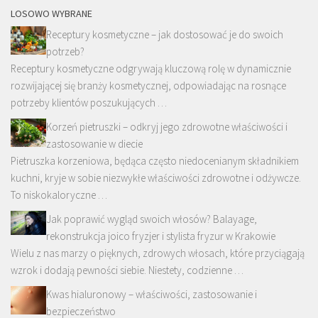
LOSOWO WYBRANE
Receptury kosmetyczne – jak dostosować je do swoich
potrzeb?
Receptury kosmetyczne odgrywają kluczową rolę w dynamicznie
rozwijającej się branży kosmetycznej, odpowiadając na rosnące
potrzeby klientów poszukujących …
Korzeń pietruszki – odkryj jego zdrowotne właściwości i
zastosowanie w diecie
Pietruszka korzeniowa, będąca często niedocenianym składnikiem
kuchni, kryje w sobie niezwykłe właściwości zdrowotne i odżywcze.
To niskokaloryczne …
Jak poprawić wygląd swoich włosów? Balayage,
rekonstrukcja joico fryzjer i stylista fryzur w Krakowie
Wielu z nas marzy o pięknych, zdrowych włosach, które przyciągają
wzrok i dodają pewności siebie. Niestety, codzienne …
Kwas hialuronowy – właściwości, zastosowanie i
bezpieczeństwo