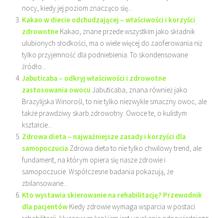
nocy, kiedy jej poziom znacząco się...
Kakao w diecie odchudzającej – właściwości i korzyści
zdrowotne
Kakao, znane przede wszystkim jako składnik
ulubionych słodkości, ma o wiele więcej do zaoferowania niż
tylko przyjemność dla podniebienia. To skondensowane
źródło...
Jabuticaba – odkryj właściwości i zdrowotne
zastosowania owocu
Jabuticaba, znana również jako
Brazylijska Winorośl, to nie tylko niezwykle smaczny owoc, ale
także prawdziwy skarb zdrowotny. Owoce te, o kulistym
kształcie...
Zdrowa dieta – najważniejsze zasady i korzyści dla
samopoczucia
Zdrowa dieta to nie tylko chwilowy trend, ale
fundament, na którym opiera się nasze zdrowie i
samopoczucie. Współczesne badania pokazują, że
zbilansowane...
Kto wystawia skierowanie na rehabilitację? Przewodnik
dla pacjentów
Kiedy zdrowie wymaga wsparcia w postaci