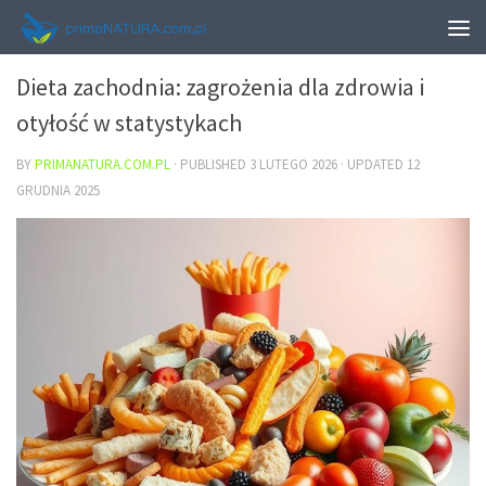
ZDROWIE
Dieta zachodnia: zagrożenia dla zdrowia i
otyłość w statystykach
BY
PRIMANATURA.COM.PL
· PUBLISHED
3 LUTEGO 2026
· UPDATED
12
GRUDNIA 2025