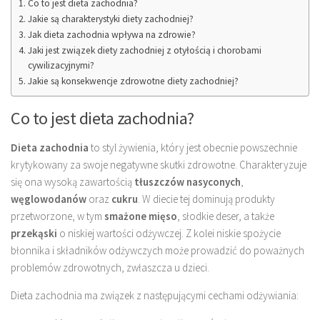
Co to jest dieta zachodnia?
Jakie są charakterystyki diety zachodniej?
Jak dieta zachodnia wpływa na zdrowie?
Jaki jest związek diety zachodniej z otyłością i chorobami
cywilizacyjnymi?
Jakie są konsekwencje zdrowotne diety zachodniej?
Co to jest dieta zachodnia?
Dieta zachodnia
to styl żywienia, który jest obecnie powszechnie
krytykowany za swoje negatywne skutki zdrowotne. Charakteryzuje
się ona wysoką zawartością
tłuszczów nasyconych
,
węglowodanów
oraz
cukru
. W diecie tej dominują produkty
przetworzone, w tym
smażone mięso
, słodkie deser, a także
przekąski
o niskiej wartości odżywczej. Z kolei niskie spożycie
błonnika i składników odżywczych może prowadzić do poważnych
problemów zdrowotnych, zwłaszcza u dzieci.
Dieta zachodnia ma związek z następującymi cechami odżywiania: