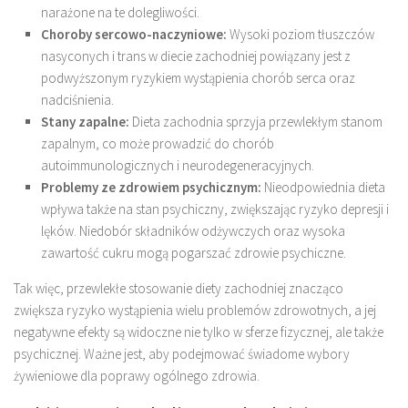
narażone na te dolegliwości.
Choroby sercowo-naczyniowe:
Wysoki poziom tłuszczów
nasyconych i trans w diecie zachodniej powiązany jest z
podwyższonym ryzykiem wystąpienia chorób serca oraz
nadciśnienia.
Stany zapalne:
Dieta zachodnia sprzyja przewlekłym stanom
zapalnym, co może prowadzić do chorób
autoimmunologicznych i neurodegeneracyjnych.
Problemy ze zdrowiem psychicznym:
Nieodpowiednia dieta
wpływa także na stan psychiczny, zwiększając ryzyko depresji i
lęków. Niedobór składników odżywczych oraz wysoka
zawartość cukru mogą pogarszać zdrowie psychiczne.
Tak więc, przewlekłe stosowanie diety zachodniej znacząco
zwiększa ryzyko wystąpienia wielu problemów zdrowotnych, a jej
negatywne efekty są widoczne nie tylko w sferze fizycznej, ale także
psychicznej. Ważne jest, aby podejmować świadome wybory
żywieniowe dla poprawy ogólnego zdrowia.