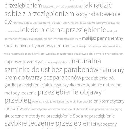
jak radzić
przeziębieniem
jak powstrzymać przeziębienie
sobie z przeziębieniem
kody rabatowe ole
ole
kosmetyki do sauny
kosmetyki do solarium
Kriolipoliza warszawa
laserowe usuwanie
lek do picia na przeziębienie
zmarszczek
makijaż
makijaż permanentny
permanentny oczu
Makijaż permanentny Warszawa centrum
łódź
manicure hybrydowy centrum
manicure japoński warszawa
manicure
wola rezerwacja
masaż lomi lomi wrocław
mezoterapia bezigłowa opinie
mydło z nanosrebrem
naturalna
najlepsze kosmetyki
najlepsze pakiety spa
szminka do ust bez parabenów
naturalny
krem do twarzy bez parabenów
przeziębienie ból
gardła
przeziębienie jak leczyć szybko
przeziębienie naturalne
przeziębienie objawy i
metody leczenia
przebieg
salon kosmetyczny
rekonstrukcja joico
Salon fryzjerski Bemowo
mokotów
salon kosmetyczny warszawa mokotów
skuteczne leki na przeziębienie i grypę
skuteczne metody na przeziębienie
Soda na przeziębienie
szybkie leczenie przeziębienia
wapozony