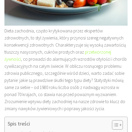
Dieta zachodnia, często krytykowana przez ekspertów
zdrowotnych, to styl żywienia, który przynosi szereg negatywnych
konsekwencji zdrowotnych. Charakteryzuje się wysoką zawartością
tłuszczy nasyconych, cukrów prostych oraz
przetworzonej
żywności
, co prowadzi do alarmujących wzrostów otyłości i chorób
cywilizacyjnych na całym świecie. W obliczu rosnącego problemu
zdrowia publicznego, szczególnie wśród dzieci, warto zadać sobie
pytanie: jakie są prawdziwe skutki tego typu diety? Statystyki mówią
same za siebie – od 1980 roku liczba osób z nadwagą wzrosła w
ponad 70 krajach, co stawia nas przed poważnym wyzwaniem.
Zrozumienie wpływu diety zachodniej na nasze zdrowie to klucz do
zmiany nawyków żywieniowych i poprawy jakości życia.
Spis treści