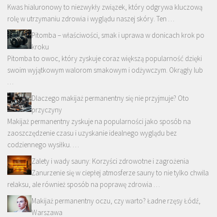
Kwas hialuronowy to niezwykły związek, który odgrywa kluczową
rolę w utrzymaniu zdrowia i wyglądu naszej skóry. Ten …
Pitomba – właściwości, smak i uprawa w donicach krok po
kroku
Pitomba to owoc, który zyskuje coraz większą popularność dzięki
swoim wyjątkowym walorom smakowym i odżywczym. Okrągły lub
…
Dlaczego makijaż permanentny się nie przyjmuje? Oto
przyczyny
Makijaż permanentny zyskuje na popularności jako sposób na
zaoszczędzenie czasu i uzyskanie idealnego wyglądu bez
codziennego wysiłku. …
Zalety i wady sauny: Korzyści zdrowotne i zagrożenia
Zanurzenie się w ciepłej atmosferze sauny to nie tylko chwila
relaksu, ale również sposób na poprawę zdrowia …
Makijaż permanentny oczu, czy warto? Ładne rzęsy Łódź,
Warszawa