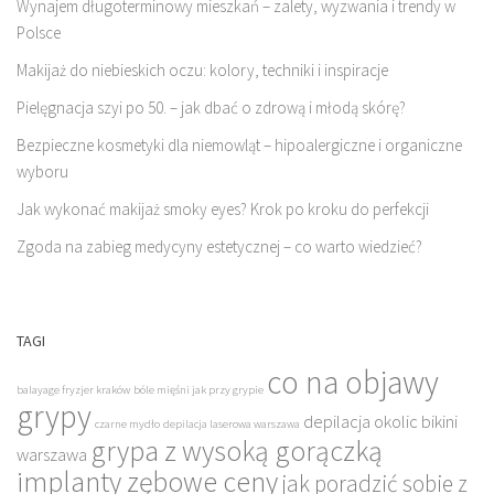
Wynajem długoterminowy mieszkań – zalety, wyzwania i trendy w
Polsce
Makijaż do niebieskich oczu: kolory, techniki i inspiracje
Pielęgnacja szyi po 50. – jak dbać o zdrową i młodą skórę?
Bezpieczne kosmetyki dla niemowląt – hipoalergiczne i organiczne
wyboru
Jak wykonać makijaż smoky eyes? Krok po kroku do perfekcji
Zgoda na zabieg medycyny estetycznej – co warto wiedzieć?
TAGI
co na objawy
balayage fryzjer kraków
bóle mięśni jak przy grypie
grypy
depilacja okolic bikini
czarne mydło
depilacja laserowa warszawa
grypa z wysoką gorączką
warszawa
implanty zębowe ceny
jak poradzić sobie z