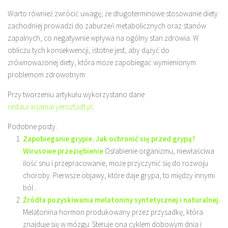
Warto również zwrócić uwagę, że długoterminowe stosowanie diety
zachodniej prowadzi do zaburzeń metabolicznych oraz stanów
zapalnych, co negatywnie wpływa na ogólny stan zdrowia. W
obliczu tych konsekwencji, istotne jest, aby dążyć do
zrównoważonej diety, która może zapobiegać wymienionym
problemom zdrowotnym.
Przy tworzeniu artykułu wykorzystano dane
restauracjamaryensztadt.pl
.
Podobne posty:
Zapobieganie grypie. Jak ochronić się przed grypą?
Wirusowe przeziębienie
Osłabienie organizmu, niewłaściwa
ilość snu i przepracowanie, może przyczynić się do rozwoju
choroby. Pierwsze objawy, które daje grypa, to między innymi
ból...
Źródła pozyskiwania melatoniny syntetycznej i naturalnej.
Melatonina hormon produkowany przez przysadkę, która
znajduje się w mózgu. Steruje ona cyklem dobowym dnia i