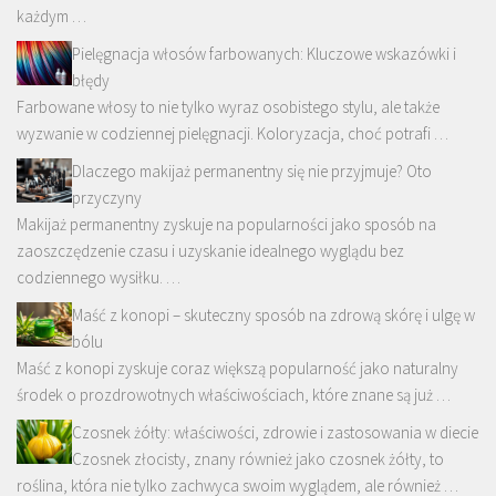
każdym …
Pielęgnacja włosów farbowanych: Kluczowe wskazówki i
błędy
Farbowane włosy to nie tylko wyraz osobistego stylu, ale także
wyzwanie w codziennej pielęgnacji. Koloryzacja, choć potrafi …
Dlaczego makijaż permanentny się nie przyjmuje? Oto
przyczyny
Makijaż permanentny zyskuje na popularności jako sposób na
zaoszczędzenie czasu i uzyskanie idealnego wyglądu bez
codziennego wysiłku. …
Maść z konopi – skuteczny sposób na zdrową skórę i ulgę w
bólu
Maść z konopi zyskuje coraz większą popularność jako naturalny
środek o prozdrowotnych właściwościach, które znane są już …
Czosnek żółty: właściwości, zdrowie i zastosowania w diecie
Czosnek złocisty, znany również jako czosnek żółty, to
roślina, która nie tylko zachwyca swoim wyglądem, ale również …