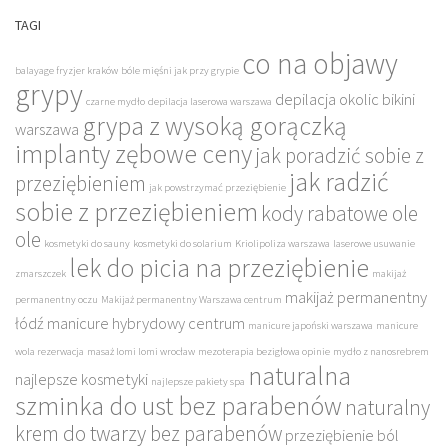
TAGI
co na objawy
balayage fryzjer kraków
bóle mięśni jak przy grypie
grypy
depilacja okolic bikini
czarne mydło
depilacja laserowa warszawa
grypa z wysoką gorączką
warszawa
implanty zębowe ceny
jak poradzić sobie z
jak radzić
przeziębieniem
jak powstrzymać przeziębienie
sobie z przeziębieniem
kody rabatowe ole
ole
kosmetyki do sauny
kosmetyki do solarium
Kriolipoliza warszawa
laserowe usuwanie
lek do picia na przeziębienie
zmarszczek
makijaż
makijaż permanentny
permanentny oczu
Makijaż permanentny Warszawa centrum
łódź
manicure hybrydowy centrum
manicure japoński warszawa
manicure
wola rezerwacja
masaż lomi lomi wrocław
mezoterapia bezigłowa opinie
mydło z nanosrebrem
naturalna
najlepsze kosmetyki
najlepsze pakiety spa
szminka do ust bez parabenów
naturalny
krem do twarzy bez parabenów
przeziębienie ból