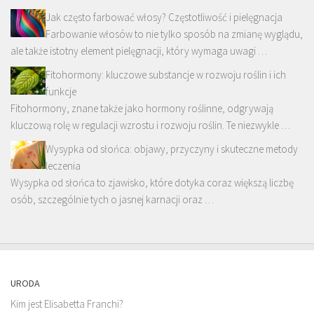
Jak często farbować włosy? Częstotliwość i pielęgnacja
Farbowanie włosów to nie tylko sposób na zmianę wyglądu,
ale także istotny element pielęgnacji, który wymaga uwagi …
Fitohormony: kluczowe substancje w rozwoju roślin i ich
funkcje
Fitohormony, znane także jako hormony roślinne, odgrywają
kluczową rolę w regulacji wzrostu i rozwoju roślin. Te niezwykle …
Wysypka od słońca: objawy, przyczyny i skuteczne metody
leczenia
Wysypka od słońca to zjawisko, które dotyka coraz większą liczbę
osób, szczególnie tych o jasnej karnacji oraz …
URODA
Kim jest Elisabetta Franchi?