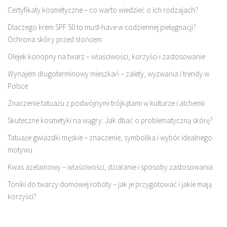
Certyfikaty kosmetyczne – co warto wiedzieć o ich rodzajach?
Dlaczego krem SPF 50 to must-have w codziennej pielęgnacji?
Ochrona skóry przed słońcem
Olejek konopny na twarz – właściwości, korzyści i zastosowanie
Wynajem długoterminowy mieszkań – zalety, wyzwania i trendy w
Polsce
Znaczenie tatuażu z podwójnymi trójkątami w kulturze i alchemii
Skuteczne kosmetyki na wągry: Jak dbać o problematyczną skórę?
Tatuaże gwiazdki męskie – znaczenie, symbolika i wybór idealnego
motywu
Kwas azelainowy – właściwości, działanie i sposoby zastosowania
Toniki do twarzy domowej roboty – jak je przygotować i jakie mają
korzyści?