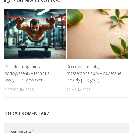
YOU MAY ALSO LIKE...
Pompki z nogami na
Domowe sposoby na
podwyższeniu – technika,
rozszerzone pory – skuteczne
błędy i efekty ćwiczenia
metody pielęgnacji
3 STYCZNIA 2026
23 MAJA 2025
DODAJ KOMENTARZ
Komentarz
*