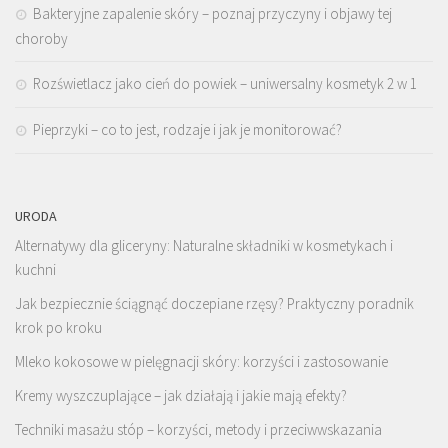
Bakteryjne zapalenie skóry – poznaj przyczyny i objawy tej
choroby
Rozświetlacz jako cień do powiek – uniwersalny kosmetyk 2 w 1
Pieprzyki – co to jest, rodzaje i jak je monitorować?
URODA
Alternatywy dla gliceryny: Naturalne składniki w kosmetykach i
kuchni
Jak bezpiecznie ściągnąć doczepiane rzęsy? Praktyczny poradnik
krok po kroku
Mleko kokosowe w pielęgnacji skóry: korzyści i zastosowanie
Kremy wyszczuplające – jak działają i jakie mają efekty?
Techniki masażu stóp – korzyści, metody i przeciwwskazania