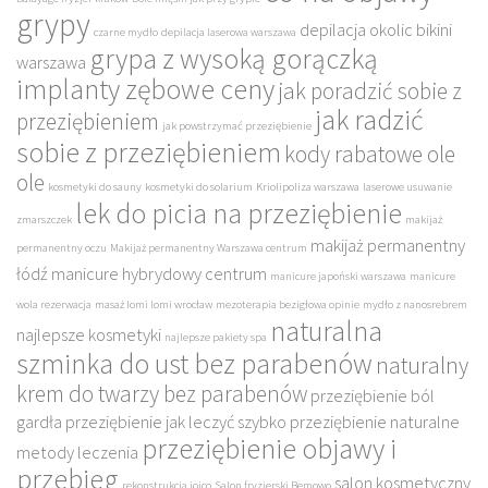
grypy
depilacja okolic bikini
czarne mydło
depilacja laserowa warszawa
grypa z wysoką gorączką
warszawa
implanty zębowe ceny
jak poradzić sobie z
jak radzić
przeziębieniem
jak powstrzymać przeziębienie
sobie z przeziębieniem
kody rabatowe ole
ole
kosmetyki do sauny
kosmetyki do solarium
Kriolipoliza warszawa
laserowe usuwanie
lek do picia na przeziębienie
zmarszczek
makijaż
makijaż permanentny
permanentny oczu
Makijaż permanentny Warszawa centrum
łódź
manicure hybrydowy centrum
manicure japoński warszawa
manicure
wola rezerwacja
masaż lomi lomi wrocław
mezoterapia bezigłowa opinie
mydło z nanosrebrem
naturalna
najlepsze kosmetyki
najlepsze pakiety spa
szminka do ust bez parabenów
naturalny
krem do twarzy bez parabenów
przeziębienie ból
gardła
przeziębienie jak leczyć szybko
przeziębienie naturalne
przeziębienie objawy i
metody leczenia
przebieg
salon kosmetyczny
rekonstrukcja joico
Salon fryzjerski Bemowo