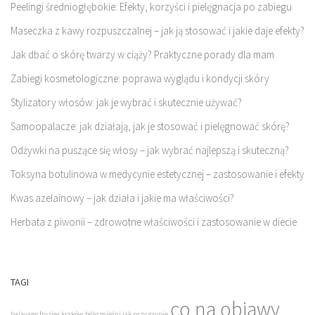
Peelingi średniogłębokie: Efekty, korzyści i pielęgnacja po zabiegu
Maseczka z kawy rozpuszczalnej – jak ją stosować i jakie daje efekty?
Jak dbać o skórę twarzy w ciąży? Praktyczne porady dla mam
Zabiegi kosmetologiczne: poprawa wyglądu i kondycji skóry
Stylizatory włosów: jak je wybrać i skutecznie używać?
Samoopalacze: jak działają, jak je stosować i pielęgnować skórę?
Odżywki na puszące się włosy – jak wybrać najlepszą i skuteczną?
Toksyna botulinowa w medycynie estetycznej – zastosowanie i efekty
Kwas azelainowy – jak działa i jakie ma właściwości?
Herbata z piwonii – zdrowotne właściwości i zastosowanie w diecie
TAGI
co na objawy
balayage fryzjer kraków
bóle mięśni jak przy grypie