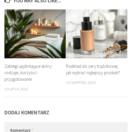
YOU MAY ALSO LIKE...
Zabiegi ujędrniające skóry:
Podkład do cery trądzikowej:
rodzaje, korzyści i
jak wybrać najlepszy produkt?
przygotowanie
10 SIERPNIA 2025
19 LIPCA 2025
DODAJ KOMENTARZ
Komentarz
*