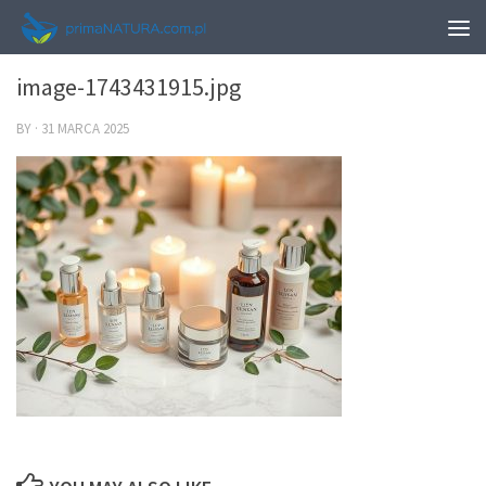
0
image-1743431915.jpg
BY
·
31 MARCA 2025