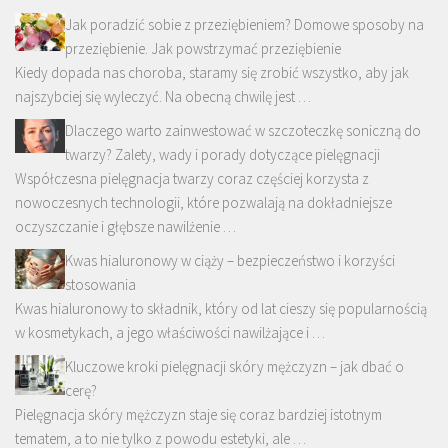
Jak poradzić sobie z przeziębieniem? Domowe sposoby na
przeziębienie. Jak powstrzymać przeziębienie
Kiedy dopada nas choroba, staramy się zrobić wszystko, aby jak
najszybciej się wyleczyć. Na obecną chwilę jest …
Dlaczego warto zainwestować w szczoteczkę soniczną do
twarzy? Zalety, wady i porady dotyczące pielęgnacji
Współczesna pielęgnacja twarzy coraz częściej korzysta z
nowoczesnych technologii, które pozwalają na dokładniejsze
oczyszczanie i głębsze nawilżenie …
Kwas hialuronowy w ciąży – bezpieczeństwo i korzyści
stosowania
Kwas hialuronowy to składnik, który od lat cieszy się popularnością
w kosmetykach, a jego właściwości nawilżające i …
Kluczowe kroki pielęgnacji skóry mężczyzn – jak dbać o
cerę?
Pielęgnacja skóry mężczyzn staje się coraz bardziej istotnym
tematem, a to nie tylko z powodu estetyki, ale …