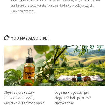
ale także prawdziwa skarbnica składników odżywczych.
Zawiera szereg...
YOU MAY ALSO LIKE...
Olejek z żywokostu –
Joga na kręgosłup: jak
zdrowotne korzyści,
złagodzić ból i poprawić
właściwości i zastosowanie
elastyczność