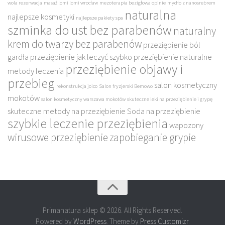
wola rezerwacja
masaż lomi lomi wrocław
mezoterapia bezigłowa opinie
mydło z nanosrebrem
naturalna
najlepsze kosmetyki
najlepsze pakiety spa
szminka do ust bez parabenów
naturalny
krem do twarzy bez parabenów
przeziębienie ból
gardła
przeziębienie jak leczyć szybko
przeziębienie naturalne
przeziębienie objawy i
metody leczenia
przebieg
salon kosmetyczny
rekonstrukcja joico
Salon fryzjerski Bemowo
mokotów
salon kosmetyczny warszawa mokotów
skuteczne leki na przeziębienie i grypę
skuteczne metody na przeziębienie
Soda na przeziębienie
szybkie leczenie przeziębienia
wapozony
wirusowe przeziębienie
zapobieganie grypie
Primanatura sklep © 2026. All Rights Reserved.
Powered by
WordPress
. Theme by
Press Customizr
.