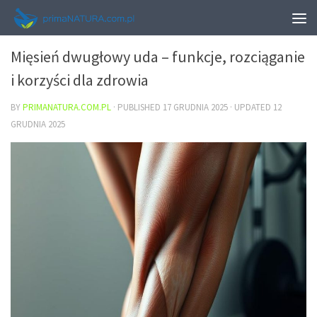
ZDROWIE
Mięsień dwugłowy uda – funkcje, rozciąganie
i korzyści dla zdrowia
BY
PRIMANATURA.COM.PL
· PUBLISHED
17 GRUDNIA 2025
· UPDATED
12
GRUDNIA 2025