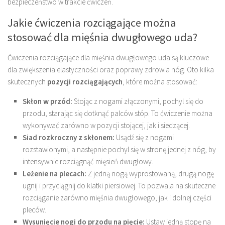
bezpieczeństwo w trakcie ćwiczeń.
Jakie ćwiczenia rozciągające można
stosować dla mięśnia dwugłowego uda?
Ćwiczenia rozciągające dla mięśnia dwugłowego uda są kluczowe
dla zwiększenia elastyczności oraz poprawy zdrowia nóg. Oto kilka
skutecznych
pozycji rozciągających
, które można stosować:
Skłon w przód:
Stojąc z nogami złączonymi, pochyl się do
przodu, starając się dotknąć palców stóp. To ćwiczenie można
wykonywać zarówno w pozycji stojącej, jak i siedzącej.
Siad rozkroczny z skłonem:
Usądź się z nogami
rozstawionymi, a następnie pochyl się w stronę jednej z nóg, by
intensywnie rozciągnąć mięsień dwugłowy.
Leżenie na plecach:
Z jedną nogą wyprostowaną, drugą nogę
ugnij i przyciągnij do klatki piersiowej. To pozwala na skuteczne
rozciąganie zarówno mięśnia dwugłowego, jak i dolnej części
pleców.
Wysunięcie nogi do przodu na pięcie:
Ustaw jedną stopę na