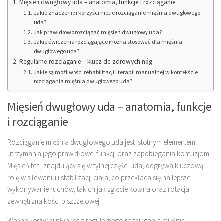
Mięsień dwugłowy uda – anatomia, funkcje i rozciąganie
Jakie znaczenie i korzyści niesie rozciąganie mięśnia dwugłowego
uda?
Jak prawidłowo rozciągać mięsień dwugłowy uda?
Jakie ćwiczenia rozciągające można stosować dla mięśnia
dwugłowego uda?
Regularne rozciąganie – klucz do zdrowych nóg
Jakie są możliwości rehabilitacji i terapii manualnej w kontekście
rozciągania mięśnia dwugłowego uda?
Mięsień dwugłowy uda – anatomia, funkcje
i rozciąganie
Rozciąganie mięśnia dwugłowego uda jest istotnym elementem
utrzymania jego prawidłowej funkcji oraz zapobiegania kontuzjom.
Mięsień ten, znajdujący się w tylnej części uda, odgrywa kluczową
rolę w siłowaniu i stabilizacji ciała, co przekłada się na lepsze
wykonywanie ruchów, takich jak zgięcie kolana oraz rotacja
zewnętrzna kości piszczelowej.
Ważne korzyści płynące z regularnego rozciągania mięśnia