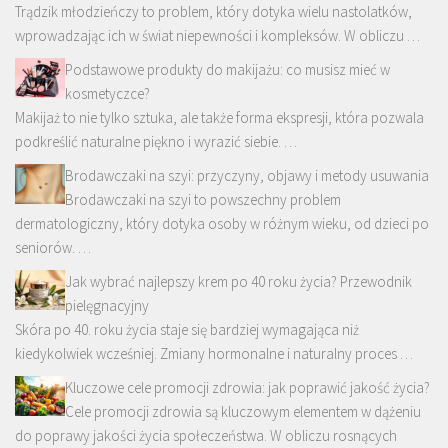
Trądzik młodzieńczy to problem, który dotyka wielu nastolatków,
wprowadzając ich w świat niepewności i kompleksów. W obliczu …
Podstawowe produkty do makijażu: co musisz mieć w
kosmetyczce?
Makijaż to nie tylko sztuka, ale także forma ekspresji, która pozwala
podkreślić naturalne piękno i wyrazić siebie. …
Brodawczaki na szyi: przyczyny, objawy i metody usuwania
Brodawczaki na szyi to powszechny problem
dermatologiczny, który dotyka osoby w różnym wieku, od dzieci po
seniorów. …
Jak wybrać najlepszy krem po 40 roku życia? Przewodnik
pielęgnacyjny
Skóra po 40. roku życia staje się bardziej wymagająca niż
kiedykolwiek wcześniej. Zmiany hormonalne i naturalny proces …
Kluczowe cele promocji zdrowia: jak poprawić jakość życia?
Cele promocji zdrowia są kluczowym elementem w dążeniu
do poprawy jakości życia społeczeństwa. W obliczu rosnących