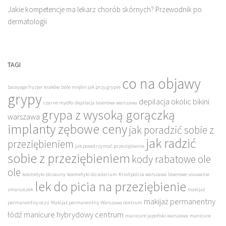
Jakie kompetencje ma lekarz chorób skórnych? Przewodnik po
dermatologii
TAGI
co na objawy
balayage fryzjer kraków
bóle mięśni jak przy grypie
grypy
depilacja okolic bikini
czarne mydło
depilacja laserowa warszawa
grypa z wysoką gorączką
warszawa
implanty zębowe ceny
jak poradzić sobie z
jak radzić
przeziębieniem
jak powstrzymać przeziębienie
sobie z przeziębieniem
kody rabatowe ole
ole
kosmetyki do sauny
kosmetyki do solarium
Kriolipoliza warszawa
laserowe usuwanie
lek do picia na przeziębienie
zmarszczek
makijaż
makijaż permanentny
permanentny oczu
Makijaż permanentny Warszawa centrum
łódź
manicure hybrydowy centrum
manicure japoński warszawa
manicure