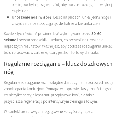
pięcie, pochylając się w przód, aby poczuć rozciąganie w tylnej
części uda.
Unoszenie nogi w górę:
Leżąc na plecach, unieś jedną nogę i
chwyć za palce stóp, ciągnąc delikatnie w kierunku ciała.
Każde z tych ćwiczeń powinno być wykonywane przez
30-60
sekund
i powtarzane w kilku seriach, co pozwoli na uzyskanie
najlepszych rezultatów. Ważne jest, aby podczas rozciągania unikać
bólu i pracować w zakresie, który jest komfortowy dla ciała.
Regularne rozciąganie – klucz do zdrowych
nóg
Regularne rozciąganie jest niezbędne dla utrzymania zdrowych nóg i
zapobiegania kontuzjom. Pomaga w poprawie elastyczności mięśni,
co nie tylko sprzyja lepszemu przepływowi krwi, ale także
przyspiesza regenerację po intensywnym treningu siłowym.
W kontekście zdrowych nóg, główne korzyści płynące z