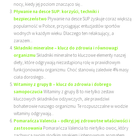
nocy, kiedy jej poziom znacząco się...
Pływanie na desce SUP: korzyści, techniki i
bezpieczeństwo
Pływanie na desce SUP zyskuje coraz większą
popularność w Polsce, przyciągając entuzjastów sportów
wodnych w każdym wieku. Dlaczego ten relaksujący, a
zarazem...
Składniki mineralne – klucz do zdrowia i równowagi
organizmu
Składniki mineralne to kluczowe elementy naszej
diety, które odgrywają niezastąpioną rolę w prawidłowym
funkcjonowaniu organizmu. Choć stanowią zaledwie 4% masy
ciała dorosłego...
Witaminy z grupy B – klucz do zdrowia i dobrego
samopoczucia
Witaminy z grupy B to nie tylko zestaw
kluczowych składników odżywczych, ale prawdziwi
bohaterowie naszego organizmu. Te rozpuszczalne w wodzie
witaminy odgrywają...
Pomarańcza Valencia – odkryj jej zdrowotne właściwości i
zastosowania
Pomarańcza Valencia to nie tylko owoc, który
zachwyca swoim słodkim smakiem i intensywnym aromatem,