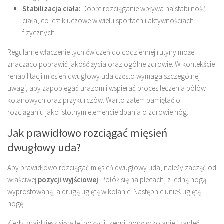
Stabilizacja ciała:
Dobre rozciąganie wpływa na stabilność
ciała, co jest kluczowe w wielu sportach i aktywnościach
fizycznych.
Regularne włączenie tych ćwiczeń do codziennej rutyny może
znacząco poprawić jakość życia oraz ogólne zdrowie. W kontekście
rehabilitacji mięsień dwugłowy uda często wymaga szczególnej
uwagi, aby zapobiegać urazom i wspierać proces leczenia bólów
kolanowych oraz przykurczów. Warto zatem pamiętać o
rozciąganiu jako istotnym elemencie dbania o zdrowie nóg.
Jak prawidłowo rozciągać mięsień
dwugłowy uda?
Aby prawidłowo rozciągać mięsień dwugłowy uda, należy zacząć od
właściwej
pozycji wyjściowej
. Połóż się na plecach, z jedną nogą
wyprostowaną, a drugą ugiętą w kolanie. Następnie unieś ugiętą
nogę.
Kiedy znajdziesz się w tej pozycji, zegnij nogę w kolanie i zapleć