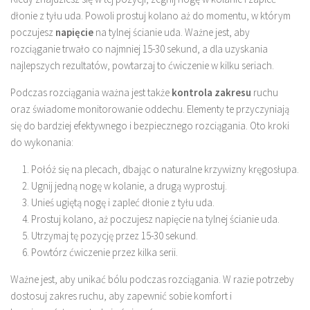
dłonie z tyłu uda. Powoli prostuj kolano aż do momentu, w którym
poczujesz
napięcie
na tylnej ścianie uda. Ważne jest, aby
rozciąganie trwało co najmniej 15-30 sekund, a dla uzyskania
najlepszych rezultatów, powtarzaj to ćwiczenie w kilku seriach.
Podczas rozciągania ważna jest także
kontrola zakresu
ruchu
oraz świadome monitorowanie oddechu. Elementy te przyczyniają
się do bardziej efektywnego i bezpiecznego rozciągania. Oto kroki
do wykonania:
Połóż się na plecach, dbając o naturalne krzywizny kręgosłupa.
Ugnij jedną nogę w kolanie, a drugą wyprostuj.
Unieś ugiętą nogę i zapleć dłonie z tyłu uda.
Prostuj kolano, aż poczujesz napięcie na tylnej ścianie uda.
Utrzymaj tę pozycję przez 15-30 sekund.
Powtórz ćwiczenie przez kilka serii.
Ważne jest, aby unikać bólu podczas rozciągania. W razie potrzeby
dostosuj zakres ruchu, aby zapewnić sobie komfort i