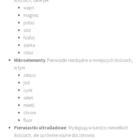
ilościach, takie jak:
wapń
magnez
potas
sód
fosfor
siarka
chlor
Mikroelementy
: Pierwiastki niezbędne w mniejszych ilościach,
w tym:
żelazo
jod
cynk
selen
miedź
chrom
fluor
Pierwiastki ultraśladowe
: Występują w bardzo niewielkich
ilościach, ale są równie ważne dla zdrowia.