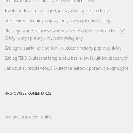
Demakijaż brwi – jak dbać o zdrowie i higienę brwi?
Trwała ondulacja – co to jest, jak wygląda i jakie ma efekty?
Uczulenie na perfumy: objawy, przyczyny i jak unikać alergii
Dlaczego warto zainwestować w szczoteczkę soniczną do twarzy?
Zalety, wady i porady dotyczące pielęgnacji
Zabieg na zamknięcie porów – skuteczne metody poprawy skóry
Zabieg TENS: Skuteczna terapia bólu bez leków i skutków ubocznych
Jak uzyskać proste włosy? Skuteczne metody i porady pielęgnacyjne
NAJNOWSZE KOMENTARZE
primanatura sklep – opinie