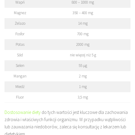
Wapń
800 – 1000 mg
Magnez
350 – 400 mg
Żelazo
14 mg
Fosfor
700 mg
Potas
2000 mg
Sód
nie więcej niż 5 g
Selen
55 µg
Mangan
2 mg
Miedź
1 mg
Fluor
3,5 mg
Dostosowanie diety
do tych wartości jest kluczowe dla zachowania
zdrowia i właściwych funkcji organizmu. W przypadku wątpliwości
lub zauważania niedoborów, zaleca się konsultację z lekarzem lub
dietetykiem.