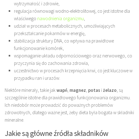
wytrzymałość i zdrowie,
regulacja równowagi wodno-elektrolitowej, co jest istotne dla
właściwego
nawodnienia organizmu
,
udział w procesach metabolicznych, umożliwiających
przekształcanie pokarmów w energię,
stabilizacja struktury DNA, co wpływa na prawidłowe
funkcjonowanie komórek,
wspomaganie układu odpornościowego oraz nerwowego, co
przyczynia się do zachowania zdrowia,
uczestnictwo w procesach krzepnięcia krwi, co jest kluczowe w
przypadku ran i urazów.
Niektóre minerały, takie jak
wapń
,
magnez
,
potas
i
żelazo
, są
szczególnie istotne dla prawidłowego funkcjonowania organizmu.
Ich niedobór może prowadzić do poważnych problemów
zdrowotnych, dlatego ważne jest, żeby dieta była bogata w składniki
mineralne.
Jakie są główne źródła składników