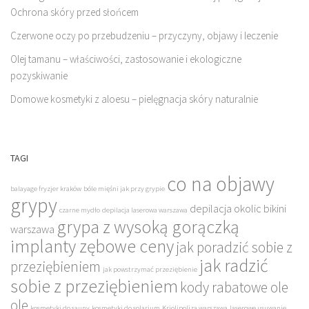
Ochrona skóry przed słońcem
Czerwone oczy po przebudzeniu – przyczyny, objawy i leczenie
Olej tamanu – właściwości, zastosowanie i ekologiczne
pozyskiwanie
Domowe kosmetyki z aloesu – pielęgnacja skóry naturalnie
TAGI
co na objawy
balayage fryzjer kraków
bóle mięśni jak przy grypie
grypy
depilacja okolic bikini
czarne mydło
depilacja laserowa warszawa
grypa z wysoką gorączką
warszawa
implanty zębowe ceny
jak poradzić sobie z
jak radzić
przeziębieniem
jak powstrzymać przeziębienie
sobie z przeziębieniem
kody rabatowe ole
ole
kosmetyki do sauny
kosmetyki do solarium
Kriolipoliza warszawa
laserowe usuwanie