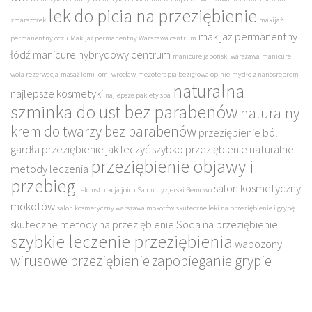
lek do picia na przeziębienie
zmarszczek
makijaż
makijaż permanentny
permanentny oczu
Makijaż permanentny Warszawa centrum
łódź
manicure hybrydowy centrum
manicure japoński warszawa
manicure
wola rezerwacja
masaż lomi lomi wrocław
mezoterapia bezigłowa opinie
mydło z nanosrebrem
naturalna
najlepsze kosmetyki
najlepsze pakiety spa
szminka do ust bez parabenów
naturalny
krem do twarzy bez parabenów
przeziębienie ból
gardła
przeziębienie jak leczyć szybko
przeziębienie naturalne
przeziębienie objawy i
metody leczenia
przebieg
salon kosmetyczny
rekonstrukcja joico
Salon fryzjerski Bemowo
mokotów
salon kosmetyczny warszawa mokotów
skuteczne leki na przeziębienie i grypę
skuteczne metody na przeziębienie
Soda na przeziębienie
szybkie leczenie przeziębienia
wapozony
wirusowe przeziębienie
zapobieganie grypie