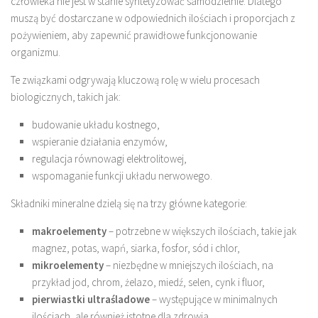
człowieka nie jest w stanie syntetyzować samodzielnie. Dlatego
muszą być dostarczane w odpowiednich ilościach i proporcjach z
pożywieniem, aby zapewnić prawidłowe funkcjonowanie
organizmu.
Te związkami odgrywają kluczową rolę w wielu procesach
biologicznych, takich jak:
budowanie układu kostnego,
wspieranie działania enzymów,
regulacja równowagi elektrolitowej,
wspomaganie funkcji układu nerwowego.
Składniki mineralne dzielą się na trzy główne kategorie:
makroelementy
– potrzebne w większych ilościach, takie jak
magnez, potas, wapń, siarka, fosfor, sód i chlor,
mikroelementy
– niezbędne w mniejszych ilościach, na
przykład jod, chrom, żelazo, miedź, selen, cynk i fluor,
pierwiastki ultraśladowe
– występujące w minimalnych
ilościach, ale również istotne dla zdrowia.