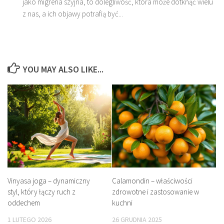
jako migrena szyjna, to dolegliwość, która może dotknąć wielu
z nas, a ich objawy potrafią być...
YOU MAY ALSO LIKE...
Vinyasa joga – dynamiczny
Calamondin – właściwości
styl, który łączy ruch z
zdrowotne i zastosowanie w
oddechem
kuchni
1 LUTEGO 2026
26 GRUDNIA 2025