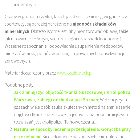
mineralnymi.
Osoby w grupach ryzyka, takich jak dzieci, seniorzy, weganie czy
sportowcy, są bardziej narażone na
niedobór składników
mineralnych
. Dlatego istotne jest, aby monitorować objawy, takie
jak mrowienie kończyn, skurcze mięśni oraz spadek odporności.
Wczesne rozpoznanie i odpowiednie uzupełnienie niedoborów
minerałów mogą pomóc w uniknięciu poważnych konsekwencji
zdrowotnych.
Materiał dostarczony przez
www.oszibarack.pl
.
Podobne posty:
Jak zmniejszyć objętość tkanki tłuszczowej? Kriolipoliza
Warszawa, zabiegi odchudzające Poznań;
W dzisiejszych
czasach wiele osób szuka skutecznych metod na zmniejszenie
objętości tkanki tłuszczowej, a jednym z najpopularniejszych
rozwiązań jest kriolipoliza. Ta nowoczesna...
Naturalne sposoby leczenia przeziębienia. Gorączka przy
przeziębieniu
Kiedy dopadnie nas przeziębienie naturalne