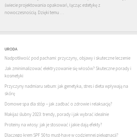
świecie projektowania opakowań, łącząc estetykę z
nowoczesnością. Dzięki temu …
URODA
Nadpotliwość pod pachami: przyczyny, objawy i skuteczne leczenie
Jak zminimalizować elektryzowanie się włosów? Skuteczne porady i
kosmetyki
Przyczyny nadmiaru sebum: jak genetyka, stres i dieta wpływają na
skórę
Domowe spa dla stóp – jak zadbać o zdrowie i relaksację?
Makijaż ślubny 2023: trendy, porady i jak wybrać idealnie
Proteiny na włosy: jak je stosować i jakie dają efekty?
Dlaczego krem SPF 50 to must-have w codziennej pielęgnacji?