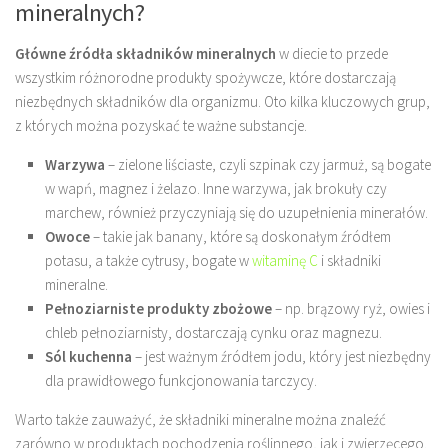
mineralnych?
Główne źródła składników mineralnych
w diecie to przede
wszystkim różnorodne produkty spożywcze, które dostarczają
niezbędnych składników dla organizmu. Oto kilka kluczowych grup,
z których można pozyskać te ważne substancje.
Warzywa
– zielone liściaste, czyli szpinak czy jarmuż, są bogate
w wapń, magnez i żelazo. Inne warzywa, jak brokuły czy
marchew, również przyczyniają się do uzupełnienia minerałów.
Owoce
– takie jak banany, które są doskonałym źródłem
potasu, a także cytrusy, bogate w
witaminę C
i składniki
mineralne.
Pełnoziarniste produkty zbożowe
– np. brązowy ryż, owies i
chleb pełnoziarnisty, dostarczają cynku oraz magnezu.
Sól kuchenna
– jest ważnym źródłem jodu, który jest niezbędny
dla prawidłowego funkcjonowania tarczycy.
Warto także zauważyć, że składniki mineralne można znaleźć
zarówno w produktach pochodzenia roślinnego, jak i zwierzęcego.