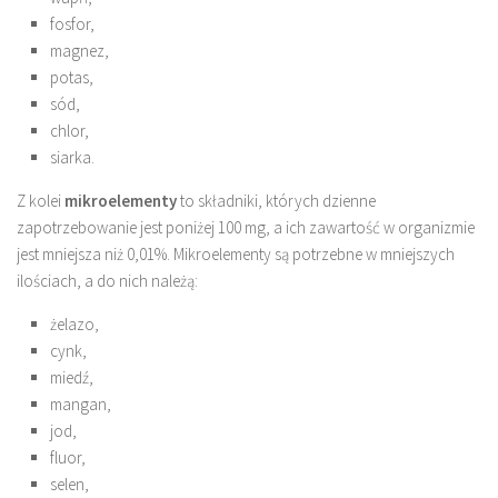
fosfor,
magnez,
potas,
sód,
chlor,
siarka.
Z kolei
mikroelementy
to składniki, których dzienne
zapotrzebowanie jest poniżej 100 mg, a ich zawartość w organizmie
jest mniejsza niż 0,01%. Mikroelementy są potrzebne w mniejszych
ilościach, a do nich należą:
żelazo,
cynk,
miedź,
mangan,
jod,
fluor,
selen,