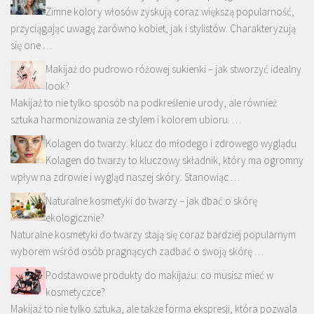
Zimne kolory włosów zyskują coraz większą popularność,
przyciągając uwagę zarówno kobiet, jak i stylistów. Charakteryzują
się one …
Makijaż do pudrowo różowej sukienki – jak stworzyć idealny
look?
Makijaż to nie tylko sposób na podkreślenie urody, ale również
sztuka harmonizowania ze stylem i kolorem ubioru. …
Kolagen do twarzy: klucz do młodego i zdrowego wyglądu
Kolagen do twarzy to kluczowy składnik, który ma ogromny
wpływ na zdrowie i wygląd naszej skóry. Stanowiąc …
Naturalne kosmetyki do twarzy – jak dbać o skórę
ekologicznie?
Naturalne kosmetyki do twarzy stają się coraz bardziej popularnym
wyborem wśród osób pragnących zadbać o swoją skórę …
Podstawowe produkty do makijażu: co musisz mieć w
kosmetyczce?
Makijaż to nie tylko sztuka, ale także forma ekspresji, która pozwala