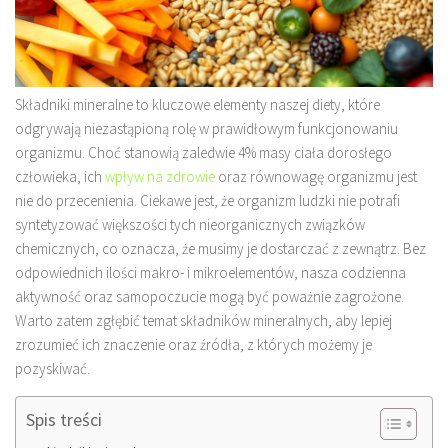
Składniki mineralne to kluczowe elementy naszej diety, które
odgrywają niezastąpioną rolę w prawidłowym funkcjonowaniu
organizmu. Choć stanowią zaledwie 4% masy ciała dorosłego
człowieka, ich
wpływ na zdrowie
oraz równowagę organizmu jest
nie do przecenienia. Ciekawe jest, że organizm ludzki nie potrafi
syntetyzować większości tych nieorganicznych związków
chemicznych, co oznacza, że musimy je dostarczać z zewnątrz. Bez
odpowiednich ilości makro- i mikroelementów, nasza codzienna
aktywność oraz samopoczucie mogą być poważnie zagrożone.
Warto zatem zgłębić temat składników mineralnych, aby lepiej
zrozumieć ich znaczenie oraz źródła, z których możemy je
pozyskiwać.
Spis treści