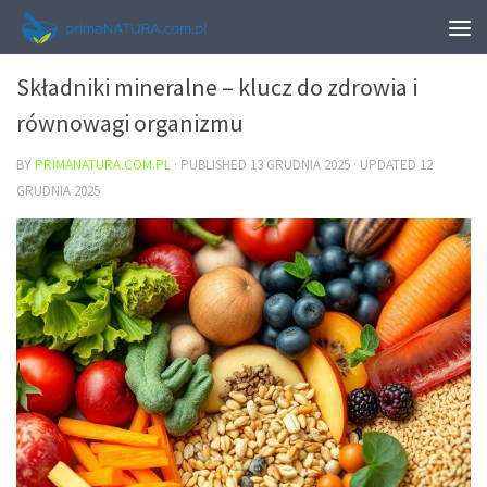
ZDROWIE
Składniki mineralne – klucz do zdrowia i
równowagi organizmu
BY
PRIMANATURA.COM.PL
· PUBLISHED
13 GRUDNIA 2025
· UPDATED
12
GRUDNIA 2025